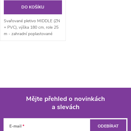
DO KOŠÍKU
Svařované pletivo MIDDLE (ZN
+ PVC), výška 180 cm, role 25
m - zahradní poplastované
svařované pletivo v rolích (ZN
+...
O
v
l
á
Mějte přehled o novinkách
d
a slevách
Z
a
á
c
E-mail
ODEBÍRAT