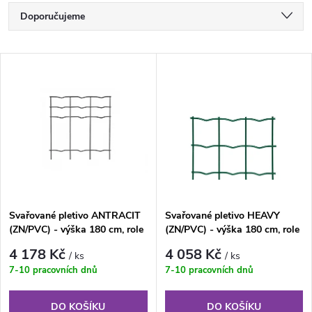
Ř
Doporučujeme
a
Nejlevnější
V
Nejdražší
z
ý
Nejprodávanější
e
p
Abecedně
n
i
í
s
Svařované pletivo ANTRACIT
Svařované pletivo HEAVY
p
(ZN/PVC) - výška 180 cm, role
(ZN/PVC) - výška 180 cm, role
p
25 m
25 m
r
4 178 Kč
4 058 Kč
/ ks
/ ks
r
7-10 pracovních dnů
7-10 pracovních dnů
o
DO KOŠÍKU
DO KOŠÍKU