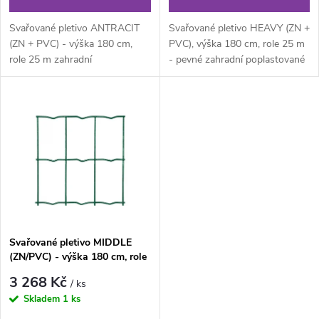
o
d
d
Svařované pletivo ANTRACIT
Svařované pletivo HEAVY (ZN +
u
(ZN + PVC) - výška 180 cm,
PVC), výška 180 cm, role 25 m
role 25 m zahradní
- pevné zahradní poplastované
u
poplastované svařované pletivo
svařované pletivo v rolích...
k
v rolích (ZN...
k
t
t
ů
ů
Svařované pletivo MIDDLE
(ZN/PVC) - výška 180 cm, role
25 m
3 268 Kč
/ ks
Skladem
1 ks