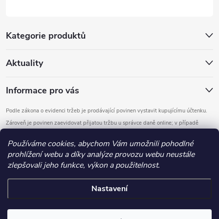
u
Kategorie produktů
Aktuality
Informace pro vás
Podle zákona o evidenci tržeb je prodávající povinen vystavit kupujícímu účtenku.
Zároveň je povinen zaevidovat přijatou tržbu u správce daně online; v případě
technického výpadku pak nejpozději do 48 hodin.
Používáme cookies, abychom Vám umožnili pohodlné
prohlížení webu a díky analýze provozu webu neustále
Copyright 2026
DOMYS
. Všechna práva vyhrazena.
Upravit nastavení
zlepšovali jeho funkce, výkon a použitelnost.
cookies
Nastavení
Vytvořil Shoptet