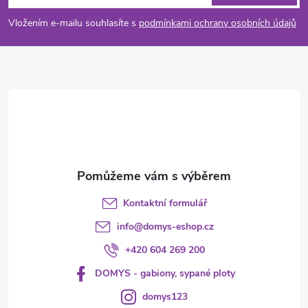
p
í
Vložením e-mailu souhlasíte s
podmínkami ochrany osobních údajů
p
a
r
t
v
í
k
y
v
Kontaktní formulář
ý
info
@
domys-eshop.cz
p
+420 604 269 200
i
DOMYS - gabiony, sypané ploty
s
domys123