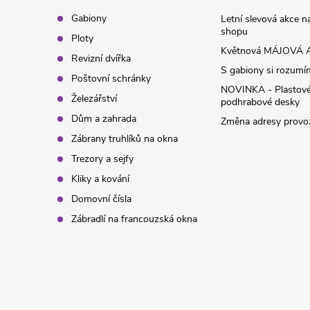
y
t
Gabiony
Letní slevová akce 
shopu
v
Ploty
í
Květnová MÁJOVÁ A
Revizní dvířka
ý
S gabiony si rozumíme
Poštovní schránky
p
NOVINKA - Plastov
Železářství
podhrabové desky
i
Dům a zahrada
Změna adresy provoz
Zábrany truhlíků na okna
s
Trezory a sejfy
u
Kliky a kování
Domovní čísla
Zábradlí na francouzská okna