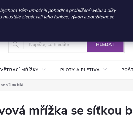
 sleva 300 Kč při nákupu nad 3.000 Kč | Platnost do 21.9.2026 
abychom Vám umožnili pohodlné prohlížení webu a díky
neustále zlepšovali jeho funkce, výkon a použitelnost.
+420 604 269 200
Vrácení a reklamace zboží
Podmínky ochrany osobních údajů
Real
HLEDAT
VĚTRACÍ MŘÍŽKY
PLOTY A PLETIVA
POŠ
e síťkou bílá
ová mřížka se síťkou b