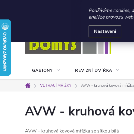
☀️ LETNÍ AKCE 2026 –
Používáme cookies, 
analýze provozu webu 
Přejít
Doprava a platba
Kontakty
Obchodní podmínky
na
Nastavení
obsah
GABIONY
REVIZNÍ DVÍŘKA
VĚTRACÍ MŘÍŽKY
AVW - kruhová kovová mřížka s
Domů
AVW - kruhová kov
AVW - kruhová kovová mřížka se síťkou bílá