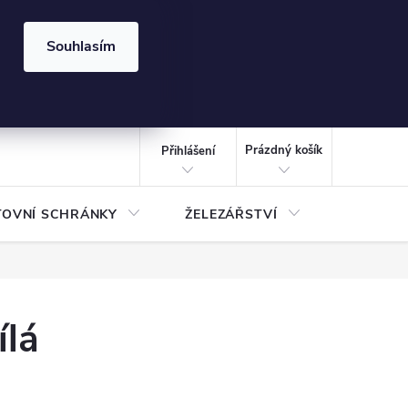
⏰ | Kód:
LÉTO2026
Souhlasím
izace gabionů - inspirujte se!
Kalkulačka gabionu 10x10 cm
CZK
NÁKUPNÍ
KOŠÍK
Prázdný košík
Přihlášení
TOVNÍ SCHRÁNKY
ŽELEZÁŘSTVÍ
TREZOR
ílá