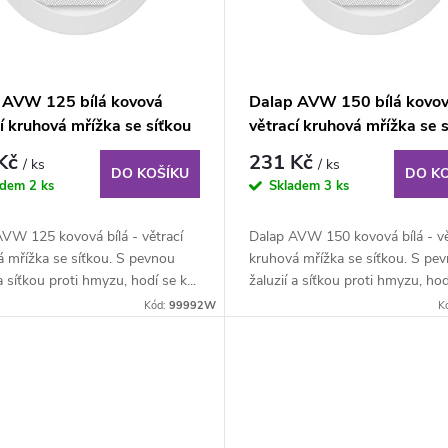
 AVW 125 bílá kovová
Dalap AVW 150 bílá kovo
í kruhová mřížka se síťkou
větrací kruhová mřížka se 
 Kč
231 Kč
/ ks
/ ks
DO KOŠÍKU
DO K
adem
2 ks
Skladem
3 ks
AVW 125 kovová bílá - větrací
Dalap AVW 150 kovová bílá - vě
 mřížka se síťkou. S pevnou
kruhová mřížka se síťkou. S pe
 a síťkou proti hmyzu, hodí se k...
žaluzií a síťkou proti hmyzu, hodí
Kód:
99992W
K