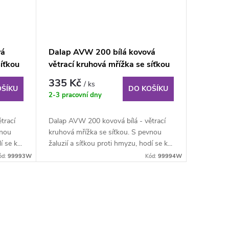
vá
Dalap AVW 200 bílá kovová
síťkou
větrací kruhová mřížka se síťkou
335 Kč
/ ks
OŠÍKU
DO KOŠÍKU
2-3 pracovní dny
trací
Dalap AVW 200 kovová bílá - větrací
vnou
kruhová mřížka se síťkou. S pevnou
 se k...
žaluzií a síťkou proti hmyzu, hodí se k...
ód:
99993W
Kód:
99994W