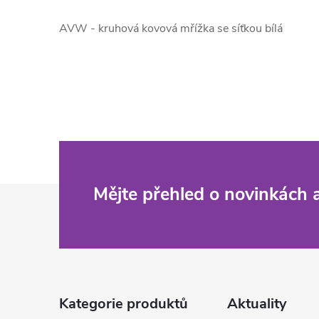
v
AVW - kruhová kovová mřížka se síťkou bílá
l
á
d
a
c
í
Z
Mějte přehled o novinkách
p
á
r
p
v
a
k
Kategorie produktů
Aktuality