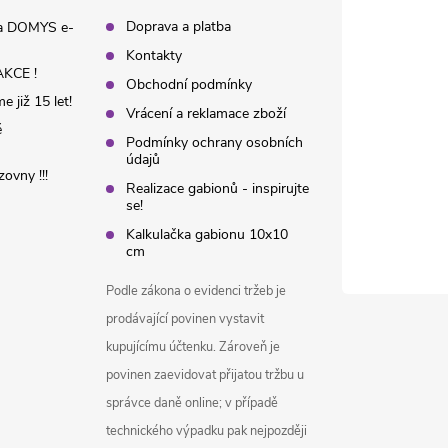
Doprava a platba
na DOMYS e-
Kontakty
KCE !
Obchodní podmínky
 již 15 let!
Vrácení a reklamace zboží
é
Podmínky ochrany osobních
údajů
ovny !!!
Realizace gabionů - inspirujte
se!
Kalkulačka gabionu 10x10
cm
Podle zákona o evidenci tržeb je
prodávající povinen vystavit
kupujícímu účtenku. Zároveň je
povinen zaevidovat přijatou tržbu u
správce daně online; v případě
technického výpadku pak nejpozději