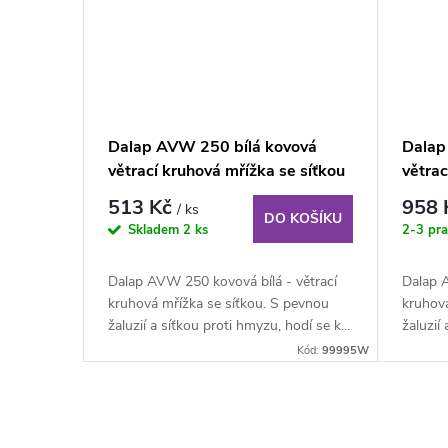
Dalap AVW 250 bílá kovová
Dalap
větrací kruhová mřížka se síťkou
větrac
513 Kč
958
/ ks
DO KOŠÍKU
Skladem
2 ks
2-3 pra
Dalap AVW 250 kovová bílá - větrací
Dalap 
kruhová mřížka se síťkou. S pevnou
kruhová
žaluzií a síťkou proti hmyzu, hodí se k...
žaluzií
Kód:
99995W
O