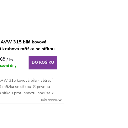
 AVW 315 bílá kovová
í kruhová mřížka se síťkou
 Kč
/ ks
DO KOŠÍKU
covní dny
AVW 315 kovová bílá - větrací
 mřížka se síťkou. S pevnou
 a síťkou proti hmyzu, hodí se k...
Kód:
99996W