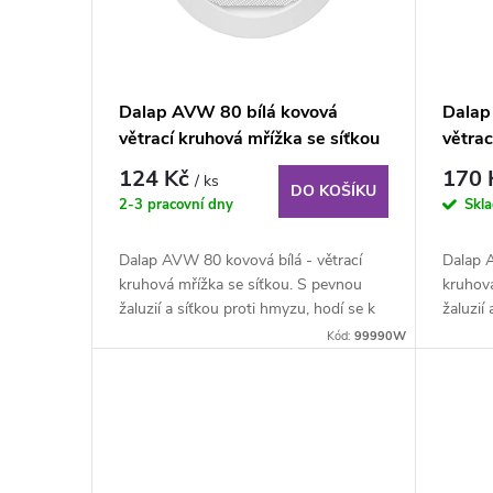
o
s
d
p
Dalap AVW 80 bílá kovová
Dalap
u
větrací kruhová mřížka se síťkou
větrac
r
124 Kč
170
/ ks
k
DO KOŠÍKU
o
2-3 pracovní dny
Skl
t
d
Dalap AVW 80 kovová bílá - větrací
Dalap 
kruhová mřížka se síťkou. S pevnou
kruhová
ů
u
žaluzií a síťkou proti hmyzu, hodí se k
žaluzií
větrání...
Kód:
99990W
k
t
ů