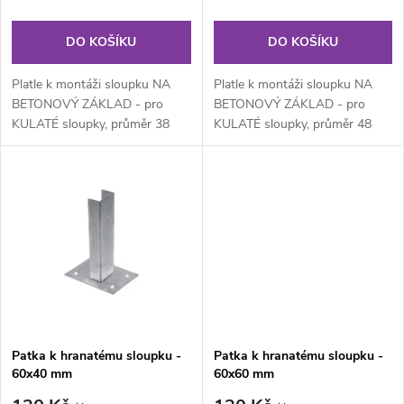
r
o
o
DO KOŠÍKU
DO KOŠÍKU
d
d
Platle k montáži sloupku NA
Platle k montáži sloupku NA
u
BETONOVÝ ZÁKLAD - pro
BETONOVÝ ZÁKLAD - pro
KULATÉ sloupky, průměr 38
KULATÉ sloupky, průměr 48
u
mm. Platle pozinkovaná (Zn) k
mm. Patka pozinkovaná (Zn) k
k
montáži...
montáži...
k
t
t
ů
ů
Patka k hranatému sloupku -
Patka k hranatému sloupku -
60x40 mm
60x60 mm