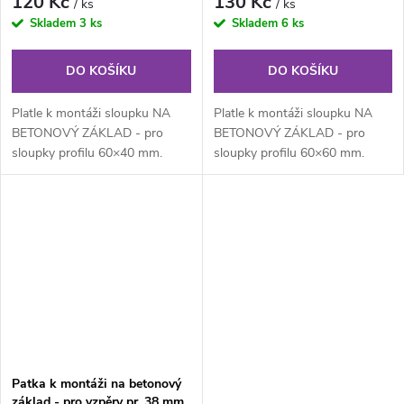
120 Kč
130 Kč
/ ks
/ ks
Skladem
3 ks
Skladem
6 ks
DO KOŠÍKU
DO KOŠÍKU
Platle k montáži sloupku NA
Platle k montáži sloupku NA
BETONOVÝ ZÁKLAD - pro
BETONOVÝ ZÁKLAD - pro
sloupky profilu 60×40 mm.
sloupky profilu 60×60 mm.
Platle pozinkovaná (Zn) k
Platle pozinkovaná (Zn) k
montáži sloupku...
montáži sloupku...
Patka k montáži na betonový
základ - pro vzpěry pr. 38 mm