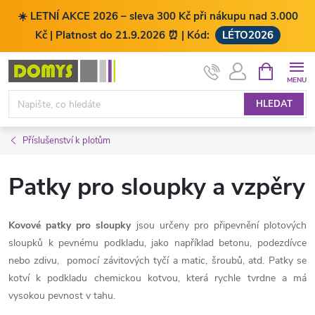
☀️ LETNÍ AKCE 2026 – sleva 300 Kč při nákupu nad 3.000
Kč | Platnost do 21.9.2026 ⏰ | Kód:
LÉTO2026
Přejít
NÁKUPNÍ
KOŠÍK
na
obsah
HLEDAT
Příslušenství k plotům
Patky pro sloupky a vzpěry
Kovové patky pro sloupky
jsou určeny pro připevnění plotových
sloupků k pevnému podkladu, jako například betonu, podezdívce
nebo zdivu, pomocí závitových tyčí a matic, šroubů, atd. Patky se
kotví k podkladu chemickou kotvou, která rychle tvrdne a má
vysokou pevnost v tahu.