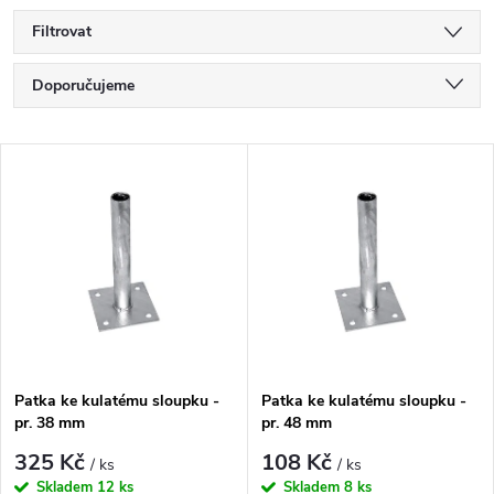
Filtrovat
Ř
Doporučujeme
a
Nejlevnější
V
Nejdražší
z
ý
Nejprodávanější
e
p
Abecedně
n
i
í
s
Patka ke kulatému sloupku -
Patka ke kulatému sloupku -
p
pr. 38 mm
pr. 48 mm
p
r
325 Kč
108 Kč
/ ks
/ ks
Skladem
12 ks
Skladem
8 ks