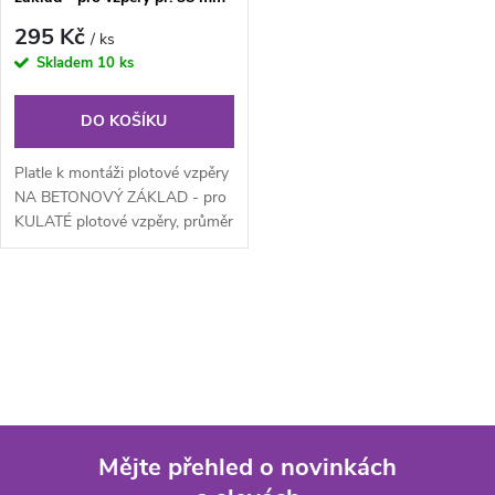
295 Kč
/ ks
Skladem
10 ks
DO KOŠÍKU
Platle k montáži plotové vzpěry
NA BETONOVÝ ZÁKLAD - pro
KULATÉ plotové vzpěry, průměr
38 mm. Platle pozinkovaná
(Zn)...
O
v
l
á
Mějte přehled o novinkách
d