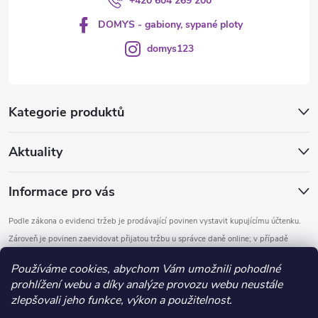
+420 604 269 200
i
DOMYS - gabiony, sypané ploty
s
domys123
u
Kategorie produktů
Aktuality
Informace pro vás
Podle zákona o evidenci tržeb je prodávající povinen vystavit kupujícímu účtenku.
Zároveň je povinen zaevidovat přijatou tržbu u správce daně online; v případě
technického výpadku pak nejpozději do 48 hodin.
Používáme cookies, abychom Vám umožnili pohodlné
prohlížení webu a díky analýze provozu webu neustále
Copyright 2026
DOMYS
. Všechna práva vyhrazena.
Upravit nastavení
zlepšovali jeho funkce, výkon a použitelnost.
cookies