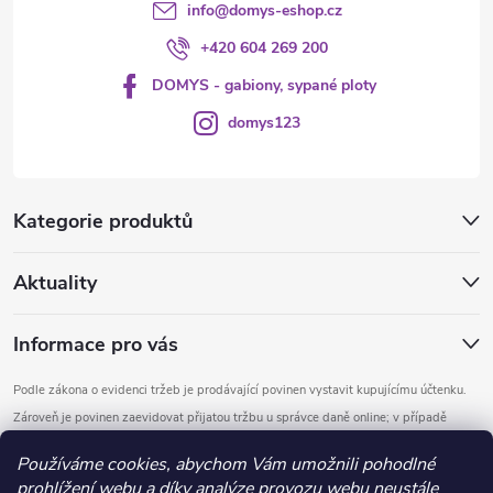
info
@
domys-eshop.cz
p
+420 604 269 200
i
DOMYS - gabiony, sypané ploty
s
domys123
u
Kategorie produktů
Aktuality
Informace pro vás
Podle zákona o evidenci tržeb je prodávající povinen vystavit kupujícímu účtenku.
Zároveň je povinen zaevidovat přijatou tržbu u správce daně online; v případě
technického výpadku pak nejpozději do 48 hodin.
Používáme cookies, abychom Vám umožnili pohodlné
prohlížení webu a díky analýze provozu webu neustále