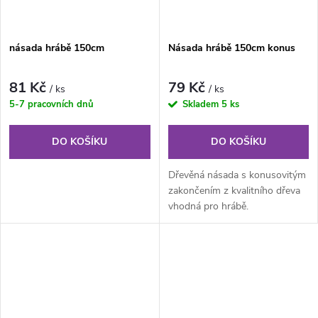
násada hrábě 150cm
Násada hrábě 150cm konus
81 Kč
79 Kč
/ ks
/ ks
5-7 pracovních dnů
Skladem
5 ks
DO KOŠÍKU
DO KOŠÍKU
Dřevěná násada s konusovitým
zakončením z kvalitního dřeva
vhodná pro hrábě.