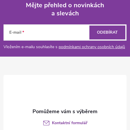
Mějte přehled o novinkách
d
a slevách
Z
a
á
c
E-mail
ODEBÍRAT
p
í
Vložením e-mailu souhlasíte s
podmínkami ochrany osobních údajů
p
a
r
t
v
í
k
y
v
Kontaktní formulář
ý