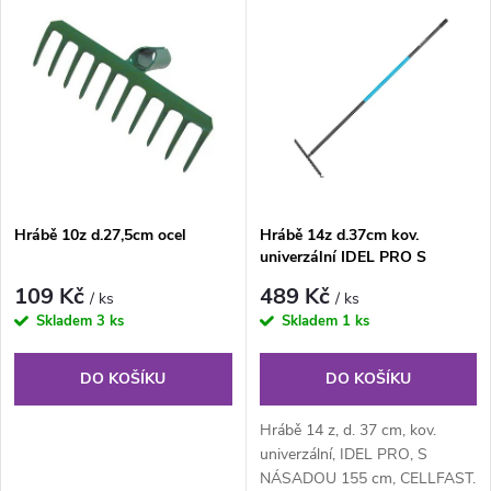
V
Nejdražší
z
ý
Nejprodávanější
e
p
Abecedně
n
i
í
s
Hrábě 10z d.27,5cm ocel
Hrábě 14z d.37cm kov.
p
univerzální IDEL PRO S
p
NÁSADOU 155cm CELLFA
r
109 Kč
489 Kč
/ ks
/ ks
r
Skladem
3 ks
Skladem
1 ks
o
o
DO KOŠÍKU
DO KOŠÍKU
d
d
Hrábě 14 z, d. 37 cm, kov.
u
univerzální, IDEL PRO, S
NÁSADOU 155 cm, CELLFAST.