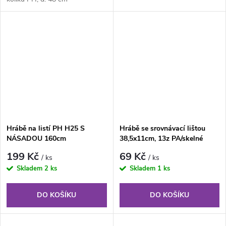
Hrábě na listí PH H25 S
Hrábě se srovnávací lištou
NÁSADOU 160cm
38,5x11cm, 13z PA/skelné
vlákno bez násady
199 Kč
69 Kč
/ ks
/ ks
Skladem
2 ks
Skladem
1 ks
DO KOŠÍKU
DO KOŠÍKU