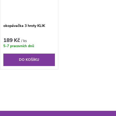
okopávačka 3 hroty KLIK
189 Kč
/ ks
5-7 pracovních dnů
DO KOŠÍKU
O
v
l
á