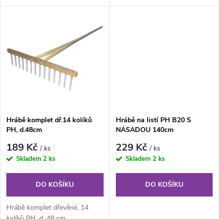
u
k
k
t
t
ů
ů
Hrábě komplet dř.14 kolíků
Hrábě na listí PH B20 S
PH, d.48cm
NÁSADOU 140cm
189 Kč
229 Kč
/ ks
/ ks
Skladem
2 ks
Skladem
2 ks
DO KOŠÍKU
DO KOŠÍKU
Hrábě komplet dřevěné, 14
kolíků PH, d. 48 cm