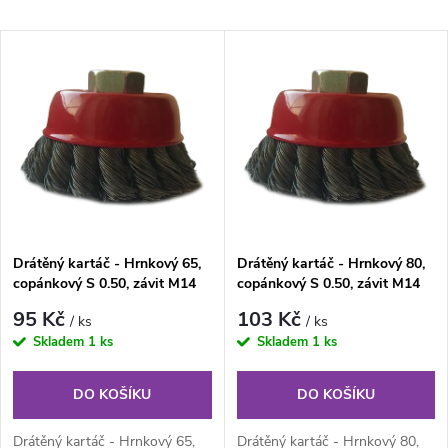
a
Nejlevnější
V
Nejdražší
z
ý
Nejprodávanější
e
p
Abecedně
n
i
í
s
Drátěný kartáč - Hrnkový 65,
Drátěný kartáč - Hrnkový 80,
p
copánkový S 0.50, závit M14
copánkový S 0.50, závit M14
p
r
95 Kč
103 Kč
/ ks
/ ks
r
Skladem
1 ks
Skladem
1 ks
o
o
DO KOŠÍKU
DO KOŠÍKU
d
Drátěný kartáč - Hrnkový 65,
Drátěný kartáč - Hrnkový 80,