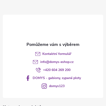
p
a
r
t
v
í
k
y
v
Kontaktní formulář
ý
info
@
domys-eshop.cz
p
+420 604 269 200
i
DOMYS - gabiony, sypané ploty
s
domys123
u