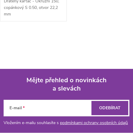
Drátěný kartáč - Okružní 150,
copánkový S 0.50, otvor 22,2
mm
O
v
l
á
Mějte přehled o novinkách
d
a slevách
Z
a
á
c
E-mail
ODEBÍRAT
p
í
Vložením e-mailu souhlasíte s
podmínkami ochrany osobních údajů