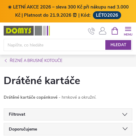
☀️ LETNÍ AKCE 2026 – sleva 300 Kč při nákupu nad 3.000
Kč | Platnost do 21.9.2026 ⏰ | Kód:
LÉTO2026
Přejít
NÁKUPNÍ
KOŠÍK
na
obsah
HLEDAT
ŘEZNÉ A BRUSNÉ KOTOUČE
Drátěné kartáče
Drátěné kartáče copánkové
- hrnkové a okružní.
Filtrovat
Ř
Doporučujeme