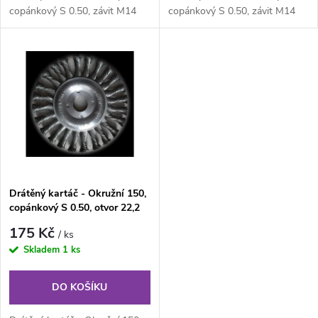
d
u
copánkový S 0.50, závit M14
copánkový S 0.50, závit M14
u
k
k
t
t
ů
ů
Drátěný kartáč - Okružní 150,
copánkový S 0.50, otvor 22,2
mm
175 Kč
/ ks
Skladem
1 ks
DO KOŠÍKU