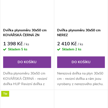
Dvířka plynoměru 30x50 cm
Dvířka plynoměru 30x50 cm
KOVÁŘSKÁ ČERNÁ ZN
NEREZ
1 398 Kč
2 410 Kč
/ ks
/ ks
Skladem
5 ks
Skladem
2 ks
DO KOŠÍKU
DO KOŠÍKU
Dvířka plynoměru 30x50 cm
Nerezová dvířka na plyn 30x50
KOVÁŘSKÁ ČERNÁ - revizní
cm - revizní dvířka a rám jsou
dvířka HUP Revizní dvířka z
vyrobeny z nerezového plechu.
pozinkového plechu s rámem z
Rám z jednoho kusu...
Tip
profilu...