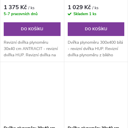
1 375 Kč
1 029 Kč
/ ks
/ ks
5-7 pracovních dnů
Skladem
1 ks
DO KOŠÍKU
DO KOŠÍKU
Revizní dvířka plynoměru
Dvířka plynoměru 300x400 bílá
30x40 cm ANTRACIT - revizní
- revizní dvířka HUP. Revizní
dvířka HUP. Revizní dvířka na
dvířka plynoměru z bílého
plyn z pozinkovaného
pozinkovaného plechu síla 1,0...
lakovaného...