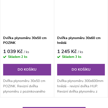
Dvířka plynoměru 30x50 cm
Dvířka plynoměru 30x60 cm
POZINK
hnědá
1 039 Kč
1 245 Kč
/ ks
/ ks
Skladem
2 ks
Skladem
3 ks
DO KOŠÍKU
DO KOŠÍKU
Dvířka plynoměru 30x50 cm
Dvířka plynoměru 300x600mm
POZINK. Revizní dvířka
hnědá - revizní dvířka HUP.
plynoměru z pozinkovaného
Revizní dvířka plynoměru z
plechu bez povrchové úpravy s
hnědého pozinkovaného plechu
odvětráním....
síla 1...