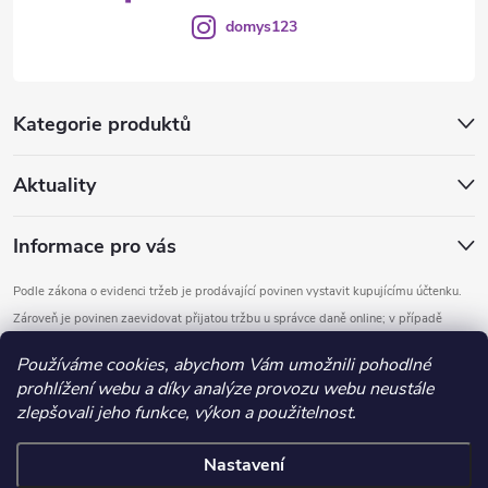
domys123
Kategorie produktů
Aktuality
Informace pro vás
Podle zákona o evidenci tržeb je prodávající povinen vystavit kupujícímu účtenku.
Zároveň je povinen zaevidovat přijatou tržbu u správce daně online; v případě
technického výpadku pak nejpozději do 48 hodin.
Používáme cookies, abychom Vám umožnili pohodlné
prohlížení webu a díky analýze provozu webu neustále
Copyright 2026
DOMYS
. Všechna práva vyhrazena.
Upravit nastavení
zlepšovali jeho funkce, výkon a použitelnost.
cookies
Nastavení
Vytvořil Shoptet