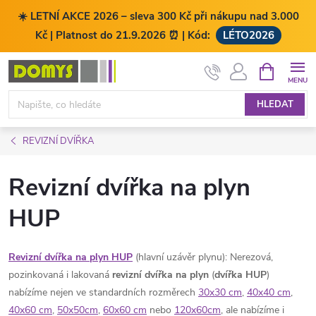
☀️ LETNÍ AKCE 2026 – sleva 300 Kč při nákupu nad 3.000
Kč | Platnost do 21.9.2026 ⏰ | Kód:
LÉTO2026
Přejít
NÁKUPNÍ
KOŠÍK
na
obsah
HLEDAT
REVIZNÍ DVÍŘKA
Revizní dvířka na plyn
HUP
Revizní dvířka na plyn HUP
(hlavní uzávěr plynu): Nerezová,
pozinkovaná i lakovaná
revizní dvířka na plyn
(
dvířka HUP
)
nabízíme nejen ve standardních rozměrech
30x30 cm
,
40x40 cm
,
40x60 cm
,
50x50cm
,
60x60 cm
nebo
120x60cm
, ale nabízíme i