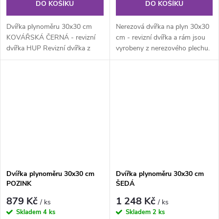
DO KOŠÍKU
DO KOŠÍKU
Dvířka plynoměru 30x30 cm
Nerezová dvířka na plyn 30x30
KOVÁŘSKÁ ČERNÁ - revizní
cm - revizní dvířka a rám jsou
dvířka HUP Revizní dvířka z
vyrobeny z nerezového plechu.
pozinkového plechu s rámem z
Rám z jednoho kusu...
profilu...
Dvířka plynoměru 30x30 cm
Dvířka plynoměru 30x30 cm
POZINK
ŠEDÁ
879 Kč
1 248 Kč
/ ks
/ ks
Skladem
4 ks
Skladem
2 ks