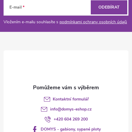
á
E-mail
ODEBÍRAT
p
Vložením e-mailu souhlasíte s
podmínkami ochrany osobních údajů
a
t
í
Kontaktní formulář
info
@
domys-eshop.cz
+420 604 269 200
DOMYS - gabiony, sypané ploty