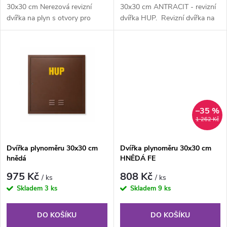
d
u
30x30 cm Nerezová revizní
30x30 cm ANTRACIT - revizní
dvířka na plyn s otvory pro
dvířka HUP. Revizní dvířka na
u
odvětrání. Dvířka na plyn jsou...
plyn z pozinkovaného...
k
k
t
t
ů
ů
–35 %
1 262 Kč
Dvířka plynoměru 30x30 cm
Dvířka plynoměru 30x30 cm
hnědá
HNĚDÁ FE
975 Kč
808 Kč
/ ks
/ ks
Skladem
3 ks
Skladem
9 ks
DO KOŠÍKU
DO KOŠÍKU