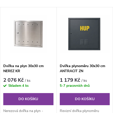
a
Nejlevnější
V
Nejdražší
z
ý
Nejprodávanější
e
p
Abecedně
n
i
í
s
Dvířka na plyn 30x30 cm
Dvířka plynoměru 30x30 cm
p
NEREZ KR
ANTRACIT ZN
p
r
2 076 Kč
1 179 Kč
/ ks
/ ks
r
Skladem
4 ks
5-7 pracovních dnů
o
o
DO KOŠÍKU
DO KOŠÍKU
d
Nerezová dvířka na plyn -
Revizní dvířka plynoměru