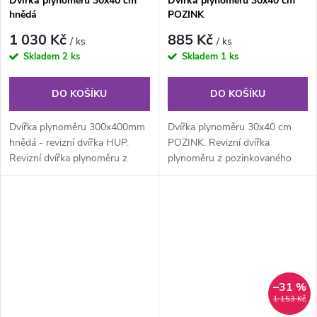
Dvířka plynoměru 30x40 cm
Dvířka plynoměru 30x40 cm
hnědá
POZINK
1 030 Kč
885 Kč
/ ks
/ ks
Skladem
2 ks
Skladem
1 ks
DO KOŠÍKU
DO KOŠÍKU
Dvířka plynoměru 300x400mm
Dvířka plynoměru 30x40 cm
hnědá - revizní dvířka HUP.
POZINK. Revizní dvířka
Revizní dvířka plynoměru z
plynoměru z pozinkovaného
hnědého pozinkovaného plechu
plechu bez povrchové úpravy s
síla 1...
odvětráním....
–31 %
1 153 Kč