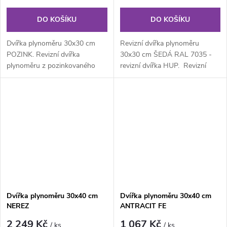
DO KOŠÍKU
DO KOŠÍKU
Dvířka plynoměru 30x30 cm
Revizní dvířka plynoměru
POZINK. Revizní dvířka
30x30 cm ŠEDÁ RAL 7035 -
plynoměru z pozinkovaného
revizní dvířka HUP. Revizní
plechu bez povrchové úpravy s
dvířka na plyn z...
odvětráním....
Dvířka plynoměru 30x40 cm
Dvířka plynoměru 30x40 cm
NEREZ
ANTRACIT FE
2 249 Kč
1 067 Kč
/ ks
/ ks