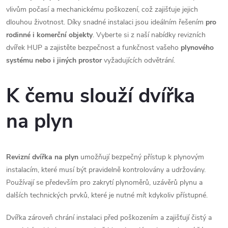
k
vlivům počasí a mechanickému poškození, což zajišťuje jejich
y
dlouhou životnost. Díky snadné instalaci jsou ideálním řešením
pro
rodinné i komerční objekty
. Vyberte si z naší nabídky revizních
v
dvířek HUP a zajistěte bezpečnost a funkčnost vašeho
plynového
ý
systému nebo i jiných prostor
vyžadujících odvětrání.
p
K čemu slouží dvířka
i
na plyn
s
u
Revizní dvířka na plyn
umožňují bezpečný přístup k plynovým
instalacím, které musí být pravidelně kontrolovány a udržovány.
Používají se především pro zakrytí plynoměrů, uzávěrů plynu a
dalších technických prvků, které je nutné mít kdykoliv přístupné.
Dvířka zároveň chrání instalaci před poškozením a zajišťují čistý a