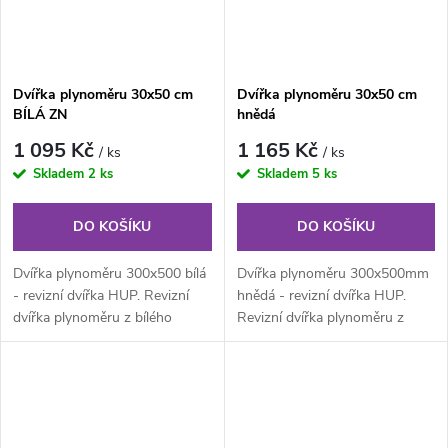
Dvířka plynoměru 30x50 cm
Dvířka plynoměru 30x50 cm
BÍLÁ ZN
hnědá
1 095 Kč
1 165 Kč
/ ks
/ ks
Skladem
2 ks
Skladem
5 ks
DO KOŠÍKU
DO KOŠÍKU
Dvířka plynoměru 300x500 bílá
Dvířka plynoměru 300x500mm
- revizní dvířka HUP. Revizní
hnědá - revizní dvířka HUP.
dvířka plynoměru z bílého
Revizní dvířka plynoměru z
pozinkovaného plechu síla 1,0...
hnědého pozinkovaného plechu
síla 1...