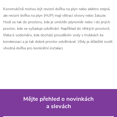
Konstrukčně mohou být revizní dvířka na plyn nebo elektro stejná,
ale revizní dvířka na plyn (HUP) mají větrací otvory nebo žaluzie.
Hodí se tak do prostoru, kde je umístěn plynoměr nebo i do jiných
prostor, kde se vyžaduje odvětrání. Například do vlhkých prostorů,
třeba k vodoměru, kde dochází prouděním vody v trubkách ke
kondenzaci a je tak dobré prostor odvětrávat. Vždy je důležité zvolit
vhodná dvířka pro konkrétní instalaci.
Mějte přehled o novinkách
a slevách
Z