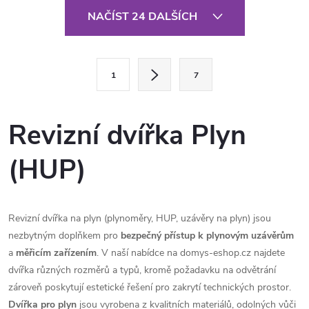
O
NAČÍST 24 DALŠÍCH
v
l
S
1
7
t
á
r
d
á
Revizní dvířka Plyn
a
n
(HUP)
k
c
o
í
v
á
Revizní dvířka na plyn (plynoměry, HUP, uzávěry na plyn) jsou
p
nezbytným doplňkem pro
bezpečný přístup k plynovým uzávěrům
n
r
a
měřicím zařízením
. V naší nabídce na domys-eshop.cz najdete
í
dvířka různých rozměrů a typů, kromě požadavku na odvětrání
v
zároveň poskytují estetické řešení pro zakrytí technických prostor.
Dvířka pro plyn
jsou vyrobena z kvalitních materiálů, odolných vůči