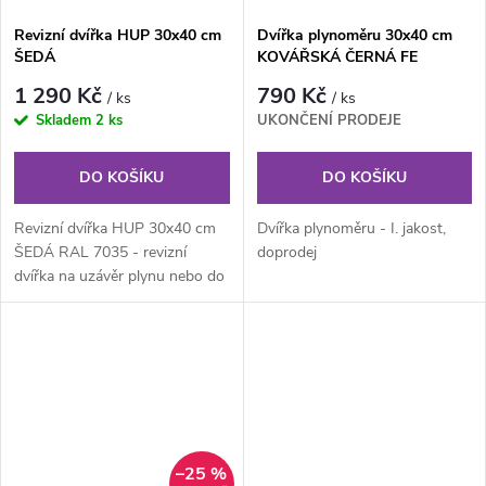
Revizní dvířka HUP 30x40 cm
Dvířka plynoměru 30x40 cm
ŠEDÁ
KOVÁŘSKÁ ČERNÁ FE
1 290 Kč
790 Kč
/ ks
/ ks
Skladem
2 ks
UKONČENÍ PRODEJE
DO KOŠÍKU
DO KOŠÍKU
Revizní dvířka HUP 30x40 cm
Dvířka plynoměru - I. jakost,
ŠEDÁ RAL 7035 - revizní
doprodej
dvířka na uzávěr plynu nebo do
prostor, kde je vyžadováno...
–25 %