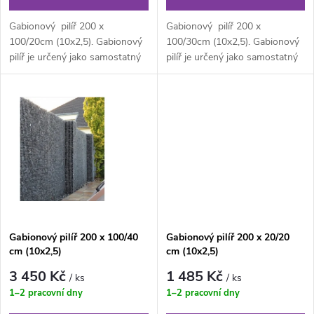
d
d
Gabionový pilíř 200 x
Gabionový pilíř 200 x
u
100/20cm (10x2,5). Gabionový
100/30cm (10x2,5). Gabionový
pilíř je určený jako samostatný
pilíř je určený jako samostatný
u
pilíř k brankám, branám či...
pilíř k brankám, branám či...
k
k
t
t
ů
ů
Gabionový pilíř 200 x 100/40
Gabionový pilíř 200 x 20/20
cm (10x2,5)
cm (10x2,5)
3 450 Kč
1 485 Kč
/ ks
/ ks
1–2 pracovní dny
1–2 pracovní dny