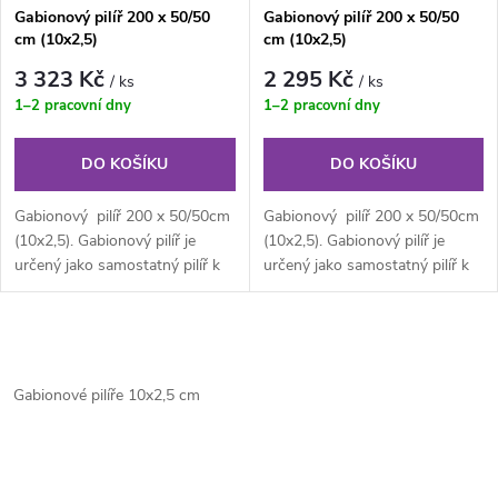
Gabionový pilíř 200 x 50/50
Gabionový pilíř 200 x 50/50
cm (10x2,5)
cm (10x2,5)
3 323 Kč
2 295 Kč
/ ks
/ ks
1–2 pracovní dny
1–2 pracovní dny
DO KOŠÍKU
DO KOŠÍKU
Gabionový pilíř 200 x 50/50cm
Gabionový pilíř 200 x 50/50cm
(10x2,5). Gabionový pilíř je
(10x2,5). Gabionový pilíř je
určený jako samostatný pilíř k
určený jako samostatný pilíř k
brankám, branám či...
brankám, branám či...
O
v
Gabionové pilíře 10x2,5 cm
l
á