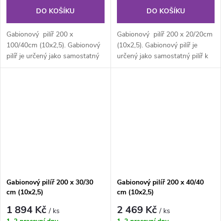
DO KOŠÍKU
DO KOŠÍKU
Gabionový pilíř 200 x
Gabionový pilíř 200 x 20/20cm
100/40cm (10x2,5). Gabionový
(10x2,5). Gabionový pilíř je
pilíř je určený jako samostatný
určený jako samostatný pilíř k
pilíř k brankám, branám či...
brankám, branám či...
Gabionový pilíř 200 x 30/30
Gabionový pilíř 200 x 40/40
cm (10x2,5)
cm (10x2,5)
1 894 Kč
2 469 Kč
/ ks
/ ks