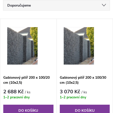
Ř
Doporučujeme
a
Nejlevnější
V
Nejdražší
z
ý
Nejprodávanější
e
p
Abecedně
n
i
í
s
Gabionový pilíř 200 x 100/20
Gabionový pilíř 200 x 100/30
p
cm (10x2,5)
cm (10x2,5)
p
r
2 688 Kč
3 070 Kč
/ ks
/ ks
r
1–2 pracovní dny
1–2 pracovní dny
o
o
DO KOŠÍKU
DO KOŠÍKU