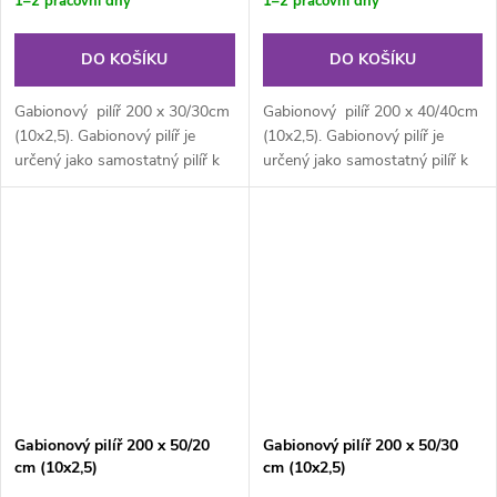
1–2 pracovní dny
1–2 pracovní dny
DO KOŠÍKU
DO KOŠÍKU
Gabionový pilíř 200 x 30/30cm
Gabionový pilíř 200 x 40/40cm
(10x2,5). Gabionový pilíř je
(10x2,5). Gabionový pilíř je
určený jako samostatný pilíř k
určený jako samostatný pilíř k
brankám, branám či...
brankám, branám či...
Gabionový pilíř 200 x 50/20
Gabionový pilíř 200 x 50/30
cm (10x2,5)
cm (10x2,5)