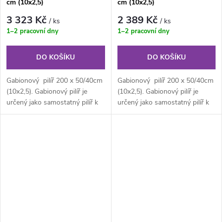
cm (10x2,5)
cm (10x2,5)
3 323 Kč
2 389 Kč
/ ks
/ ks
1–2 pracovní dny
1–2 pracovní dny
DO KOŠÍKU
DO KOŠÍKU
Gabionový pilíř 200 x 50/40cm
Gabionový pilíř 200 x 50/40cm
(10x2,5). Gabionový pilíř je
(10x2,5). Gabionový pilíř je
určený jako samostatný pilíř k
určený jako samostatný pilíř k
brankám, branám či...
brankám, branám či...