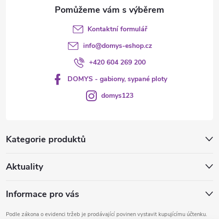
p
i
Kontaktní formulář
info
@
domys-eshop.cz
s
+420 604 269 200
u
DOMYS - gabiony, sypané ploty
domys123
Kategorie produktů
Aktuality
Informace pro vás
Podle zákona o evidenci tržeb je prodávající povinen vystavit kupujícímu účtenku.