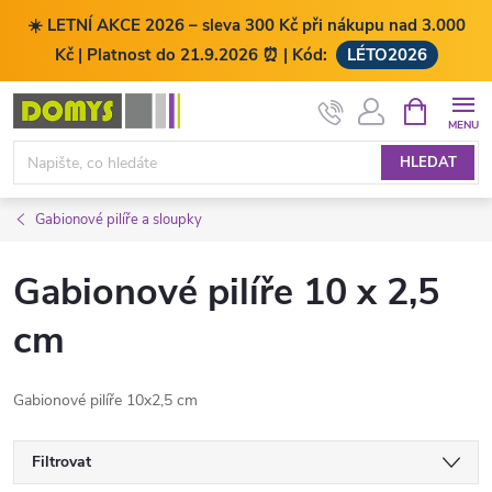
☀️ LETNÍ AKCE 2026 – sleva 300 Kč při nákupu nad 3.000
Kč | Platnost do 21.9.2026 ⏰ | Kód:
LÉTO2026
Přejít
NÁKUPNÍ
KOŠÍK
na
obsah
HLEDAT
Gabionové pilíře a sloupky
Gabionové pilíře 10 x 2,5
cm
Gabionové pilíře 10x2,5 cm
Filtrovat