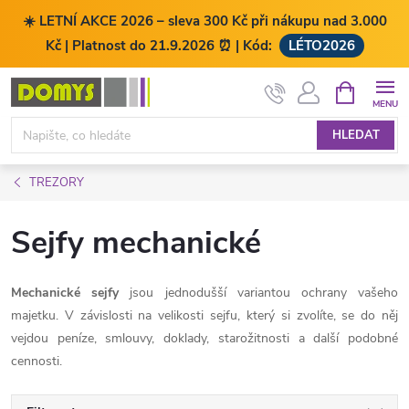
☀️ LETNÍ AKCE 2026 – sleva 300 Kč při nákupu nad 3.000
Kč | Platnost do 21.9.2026 ⏰ | Kód:
LÉTO2026
Přejít
NÁKUPNÍ
KOŠÍK
na
obsah
HLEDAT
TREZORY
Sejfy mechanické
Mechanické sejfy
jsou jednodušší variantou ochrany vašeho
majetku. V závislosti na velikosti sejfu, který si zvolíte, se do něj
vejdou peníze, smlouvy, doklady, starožitnosti a další podobné
cennosti.