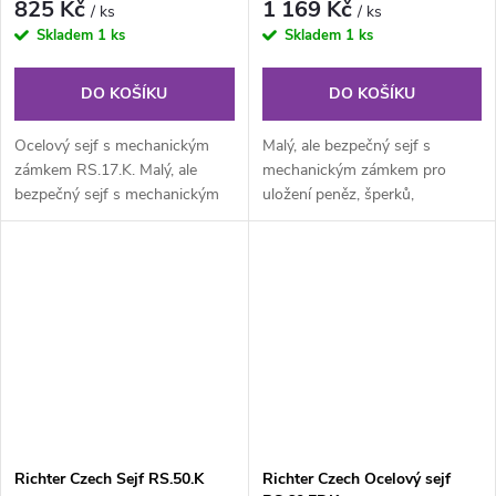
825 Kč
1 169 Kč
/ ks
/ ks
Skladem
1 ks
Skladem
1 ks
DO KOŠÍKU
DO KOŠÍKU
Ocelový sejf s mechanickým
Malý, ale bezpečný sejf s
zámkem RS.17.K. Malý, ale
mechanickým zámkem pro
bezpečný sejf s mechanickým
uložení peněz, šperků,
zámkem pro uložení peněz,
starožitností, dokladů,
šperků,...
dokumentů a dalších...
Richter Czech Sejf RS.50.K
Richter Czech Ocelový sejf