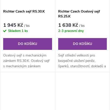
Richter Czech sejf RS.30.K
Richter Czech Ocelový sejf
RS.25.K
1 945 Kč
1 638 Kč
/ ks
/ ks
Skladem
1 ks
2-3 pracovní dny
DO KOŠÍKU
DO KOŠÍKU
Ocelový sejf s mechanickým
Sejf střední velikosti pro
zámkem RS.30.K. Ocelový sejf
bezpečné uložení peněz,
s mechanickým zámkem
šperků, starožitností, dokladů a
RS.30.K - ocelový sejf s
cenností.
mechanickým...