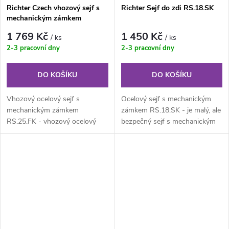
Richter Czech vhozový sejf s
Richter Sejf do zdi RS.18.SK
mechanickým zámkem
RS.25.FK
1 769 Kč
1 450 Kč
/ ks
/ ks
2-3 pracovní dny
2-3 pracovní dny
DO KOŠÍKU
DO KOŠÍKU
Vhozový ocelový sejf s
Ocelový sejf s mechanickým
mechanickým zámkem
zámkem RS.18.SK - je malý, ale
RS.25.FK - vhozový ocelový
bezpečný sejf s mechanickým
sejf s mechanickým zámkem.
zámkem pro uložení peněz,...
Sejf střední...