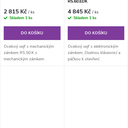
RS.60.EDK
2 815 Kč
4 845 Kč
/ ks
/ ks
Skladem
1 ks
Skladem
1 ks
DO KOŠÍKU
DO KOŠÍKU
Ocelový sejf s mechanickým
Ocelový sejf s elektronickým
zámkem RS.50.K s
zámkem, číselnou klávesnicí a
mechanickým zámkem.
páčkou k otevření.
Prostorný a bezpečný sejf pro
uložení peněz, šperků,...