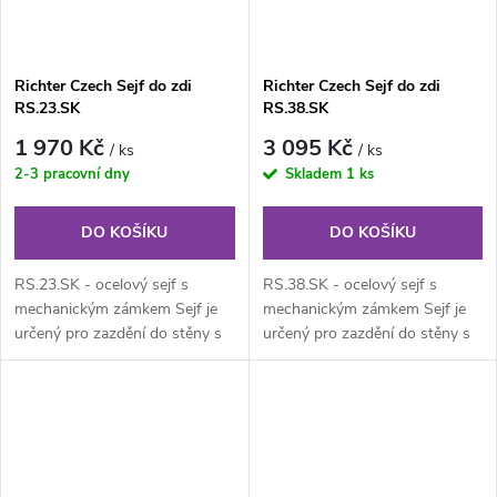
Richter Czech Sejf do zdi
Richter Czech Sejf do zdi
RS.23.SK
RS.38.SK
1 970 Kč
3 095 Kč
/ ks
/ ks
2-3 pracovní dny
Skladem
1 ks
DO KOŠÍKU
DO KOŠÍKU
RS.23.SK - ocelový sejf s
RS.38.SK - ocelový sejf s
mechanickým zámkem Sejf je
mechanickým zámkem Sejf je
určený pro zazdění do stěny s
určený pro zazdění do stěny s
mechanickým zámkem
mechanickým zámkem