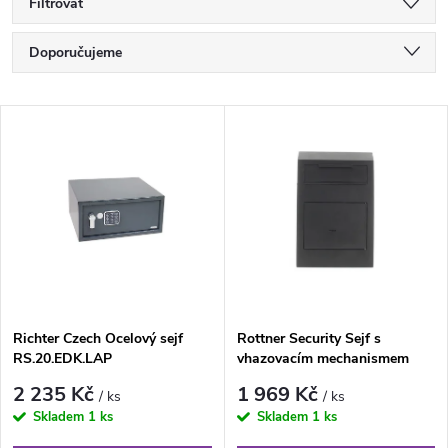
Filtrovat
Ř
Doporučujeme
a
Nejlevnější
V
Nejdražší
z
ý
Nejprodávanější
e
p
Abecedně
n
i
í
s
Richter Czech Ocelový sejf
Rottner Security Sejf s
p
RS.20.EDK.LAP
vhazovacím mechanismem
p
CASHMATIC BASIC
r
2 235 Kč
1 969 Kč
/ ks
/ ks
r
Skladem
1 ks
Skladem
1 ks