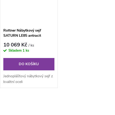
Rottner Nábytkový sejf
SATURN LE85 antracit
10 069 Kč
/ ks
Skladem
1 ks
DO KOŠÍKU
Jednoplášťový nábytkový sejf z
kvalitní oceli
O
v