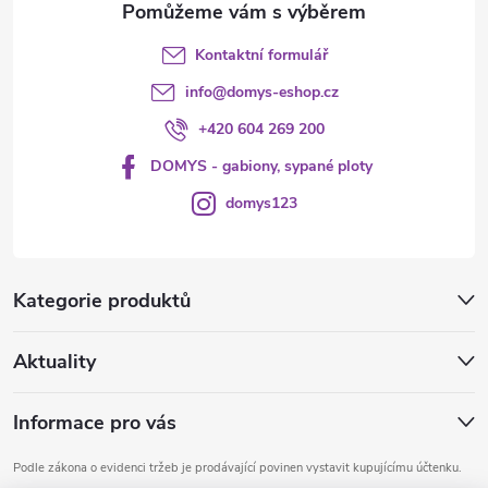
v
Kontaktní formulář
ý
info
@
domys-eshop.cz
p
+420 604 269 200
i
DOMYS - gabiony, sypané ploty
s
domys123
u
Kategorie produktů
Aktuality
Informace pro vás
Podle zákona o evidenci tržeb je prodávající povinen vystavit kupujícímu účtenku.