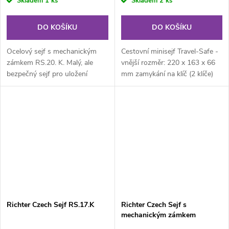
Skladem
1 ks
Skladem
2 ks
DO KOŠÍKU
DO KOŠÍKU
Ocelový sejf s mechanickým
Cestovní minisejf Travel-Safe -
zámkem RS.20. K. Malý, ale
vnější rozměr: 220 x 163 x 66
bezpečný sejf pro uložení
mm zamykání na klíč (2 klíče)
peněz, šperků, starožitností,...
černá barva váha 1,4 kg
Richter Czech Sejf RS.17.K
Richter Czech Sejf s
mechanickým zámkem
RS.18.K