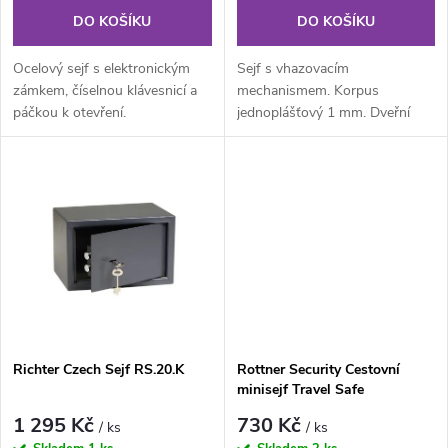
o
o
DO KOŠÍKU
DO KOŠÍKU
d
d
Ocelový sejf s elektronickým
Sejf s vhazovacím
u
zámkem, číselnou klávesnicí a
mechanismem. Korpus
páčkou k otevření.
jednoplášťový 1 mm. Dveřní
u
plášť 1 mm. Vhazovací
k
mechanismus 1 mm 2 klíče...
k
t
t
ů
ů
Richter Czech Sejf RS.20.K
Rottner Security Cestovní
minisejf Travel Safe
1 295 Kč
730 Kč
/ ks
/ ks