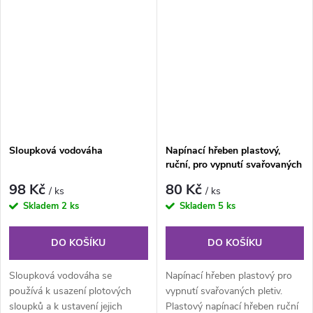
masivní trubce....
Sloupková vodováha
Napínací hřeben plastový,
ruční, pro vypnutí svařovaných
pletiv
98 Kč
80 Kč
/ ks
/ ks
Skladem
2 ks
Skladem
5 ks
DO KOŠÍKU
DO KOŠÍKU
Sloupková vodováha se
Napínací hřeben plastový pro
používá k usazení plotových
vypnutí svařovaných pletiv.
sloupků a k ustavení jejich
Plastový napínací hřeben ruční