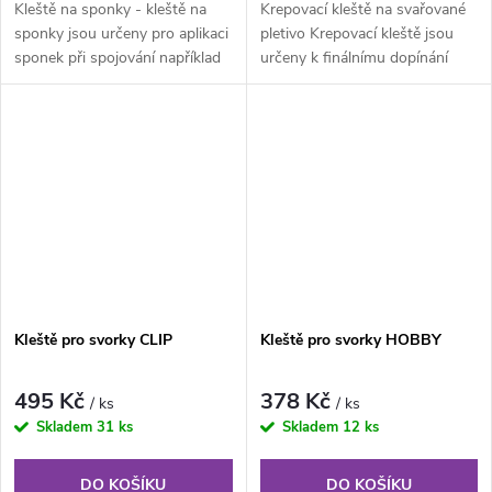
Kleště na sponky - kleště na
Krepovací kleště na svařované
sponky jsou určeny pro aplikaci
pletivo Krepovací kleště jsou
sponek při spojování například
určeny k finálnímu dopínání
drátěných sítí při...
svařovaného pletiva v...
Kleště pro svorky CLIP
Kleště pro svorky HOBBY
495 Kč
378 Kč
/ ks
/ ks
Skladem
31 ks
Skladem
12 ks
DO KOŠÍKU
DO KOŠÍKU