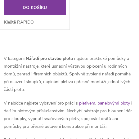
DO KOŠÍKU
Kleště RAPIDO
O
v
V kategorii
Nářadí pro stavbu plotu
najdete praktické pomůcky a
montážní nástroje, které usnadní výstavbu oplocení u rodinných
l
domů, zahrad i firemních objektů. Správně zvolené nářadí pomáhá
á
při osazení sloupků, napínání pletiva i přesné montáži jednotlivých
částí plotu.
d
V nabídce najdete vybavení pro práci s
pletivem
,
panelovými ploty
i
a
dalším plotovým příslušenstvím. Nechybí nástroje pro hloubení děr
pro sloupky, vypnutí svařovaných pletiv, spojování drátů ani
c
pomůcky pro přesné ustavení konstrukce při montáži.
í