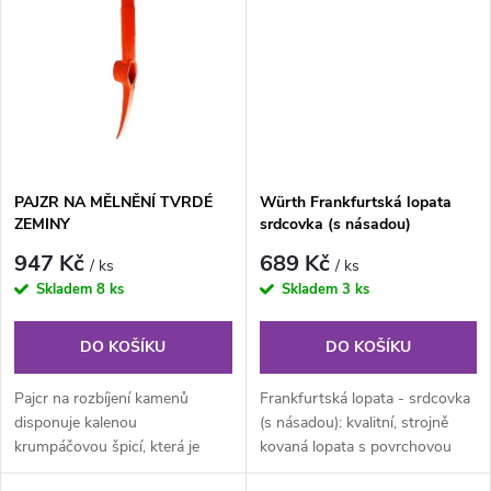
t
t
ů
ů
PAJZR NA MĚLNĚNÍ TVRDÉ
Würth Frankfurtská lopata
ZEMINY
srdcovka (s násadou)
947 Kč
689 Kč
/ ks
/ ks
Skladem
8 ks
Skladem
3 ks
DO KOŠÍKU
DO KOŠÍKU
Pajcr na rozbíjení kamenů
Frankfurtská lopata - srdcovka
disponuje kalenou
(s násadou): kvalitní, strojně
krumpáčovou špicí, která je
kovaná lopata s povrchovou
navařená na silnostěnné
úpravou práškovaným lakem....