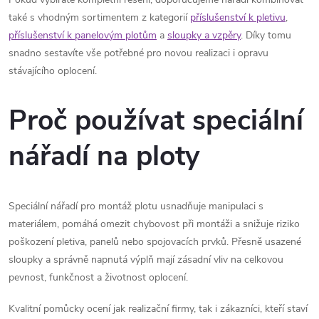
také s vhodným sortimentem z kategorií
příslušenství k pletivu
,
příslušenství k panelovým plotům
a
sloupky a vzpěry
. Díky tomu
snadno sestavíte vše potřebné pro novou realizaci i opravu
stávajícího oplocení.
Proč používat speciální
nářadí na ploty
Speciální nářadí pro montáž plotu usnadňuje manipulaci s
materiálem, pomáhá omezit chybovost při montáži a snižuje riziko
poškození pletiva, panelů nebo spojovacích prvků. Přesně usazené
sloupky a správně napnutá výplň mají zásadní vliv na celkovou
pevnost, funkčnost a životnost oplocení.
Kvalitní pomůcky ocení jak realizační firmy, tak i zákazníci, kteří staví