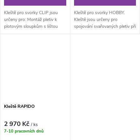
Kleště pro svorky CLIP jsou
Kleště pro svorky HOBBY.
určeny pro: Montáž pletiv k
Kleště jsou určeny pro
plotovým sloupkům s lištou
spojování svařovaných pletiv při
(nosem) při stavbě drátěného...
stavbě plotů.
Kleště RAPIDO
2 970 Kč
/ ks
7-10 pracovních dnů