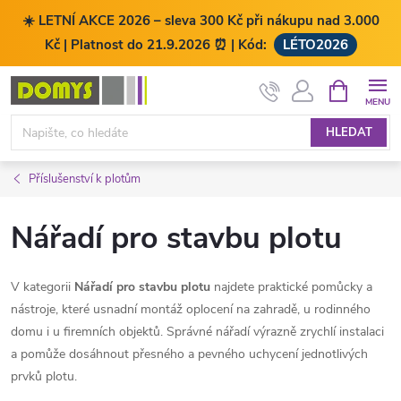
☀️ LETNÍ AKCE 2026 – sleva 300 Kč při nákupu nad 3.000
Kč | Platnost do 21.9.2026 ⏰ | Kód:
LÉTO2026
Přejít
NÁKUPNÍ
KOŠÍK
na
obsah
HLEDAT
Příslušenství k plotům
Nářadí pro stavbu plotu
V kategorii
Nářadí pro stavbu plotu
najdete praktické pomůcky a
nástroje, které usnadní montáž oplocení na zahradě, u rodinného
domu i u firemních objektů. Správné nářadí výrazně zrychlí instalaci
a pomůže dosáhnout přesného a pevného uchycení jednotlivých
prvků plotu.