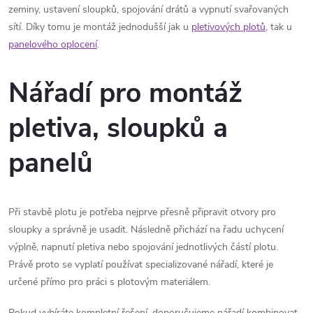
zeminy, ustavení sloupků, spojování drátů a vypnutí svařovaných
sítí. Díky tomu je montáž jednodušší jak u
pletivových plotů
, tak u
panelového oplocení
.
Nářadí pro montáž
pletiva, sloupků a
panelů
Při stavbě plotu je potřeba nejprve přesně připravit otvory pro
sloupky a správně je usadit. Následně přichází na řadu uchycení
výplně, napnutí pletiva nebo spojování jednotlivých částí plotu.
Právě proto se vyplatí používat specializované nářadí, které je
určené přímo pro práci s plotovým materiálem.
Pokud vybíráte kompletní řešení, doporučujeme nářadí kombinovat