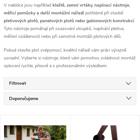
V nabídce jsou například
kleště, zemní vrtáky, napínací nástroje,
měřicí pomůcky a další montážní nářadí
potřebné při stavbě
pletivových plotů, panelových plotů nebo gabionových konstrukcí
.
Tyto nástroje pomáhají při osazování sloupků, napínání pletiva,
měření vzdáleností nebo při samotné montáži plotových dílů.
Pokud stavíte plot svépomocí, kvalitní nářadí vám práci výrazně
usnadní. Vyberte si nástroje, které vám pomohou zvládnout montáž
oplocení rychle, přesně a s profesionálním výsledkem.
Filtrovat
Ř
Doporučujeme
a
Nejlevnější
V
Nejdražší
z
ý
Nejprodávanější