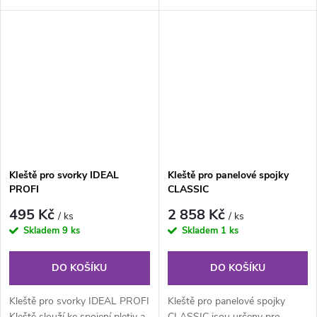
svislosti při betonáži. Své
je šikovná pomůcka pro...
využití...
Kleště pro svorky IDEAL
Kleště pro panelové spojky
PROFI
CLASSIC
495 Kč
2 858 Kč
/ ks
/ ks
Skladem
9 ks
Skladem
1 ks
DO KOŠÍKU
DO KOŠÍKU
Kleště pro svorky IDEAL PROFI
Kleště pro panelové spojky
Kleště slouží ke spojení pletiv a
CLASSIC jsou určeny pro