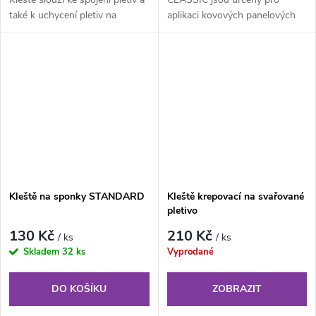
také k uchycení pletiv na
aplikaci kovových panelových
napínací drát pomocí...
spojek CLASSIC při spojování...
Kleště na sponky STANDARD
Kleště krepovací na svařované
pletivo
130 Kč
210 Kč
/ ks
/ ks
Skladem
32 ks
Vyprodané
DO KOŠÍKU
ZOBRAZIT