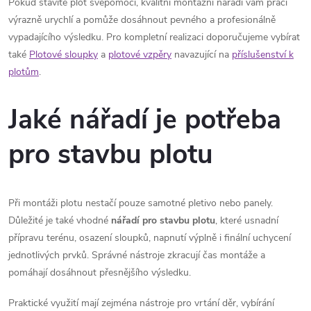
Pokud stavíte plot svépomocí, kvalitní montážní nářadí vám práci
p
výrazně urychlí a pomůže dosáhnout pevného a profesionálně
vypadajícího výsledku. Pro kompletní realizaci doporučujeme vybírat
r
také
Plotové sloupky
a
plotové vzpěry
navazující na
příslušenství k
v
plotům
.
k
Jaké nářadí je potřeba
y
pro stavbu plotu
v
ý
Při montáži plotu nestačí pouze samotné pletivo nebo panely.
p
Důležité je také vhodné
nářadí pro stavbu plotu
, které usnadní
i
přípravu terénu, osazení sloupků, napnutí výplně i finální uchycení
jednotlivých prvků. Správné nástroje zkracují čas montáže a
s
pomáhají dosáhnout přesnějšího výsledku.
u
Praktické využití mají zejména nástroje pro vrtání děr, vybírání