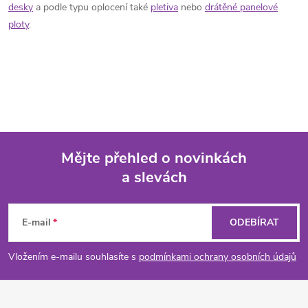
desky
a podle typu oplocení také
pletiva
nebo
drátěné panelové
ploty
.
Mějte přehled o novinkách
a slevách
Z
á
E-mail
ODEBÍRAT
p
Vložením e-mailu souhlasíte s
podmínkami ochrany osobních údajů
a