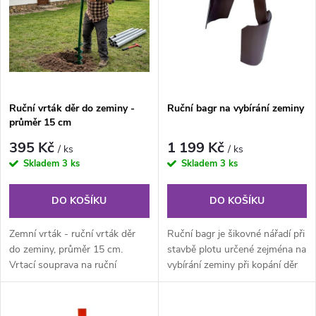
e
p
Abecedně
n
i
í
s
Ruční vrták děr do zeminy -
Ruční bagr na vybírání zeminy
p
průměr 15 cm
p
r
395 Kč
1 199 Kč
/ ks
/ ks
r
Skladem
3 ks
Skladem
3 ks
o
o
DO KOŠÍKU
DO KOŠÍKU
d
d
Zemní vrták - ruční vrták děr
Ruční bagr je šikovné nářadí při
u
do zeminy, průměr 15 cm.
stavbě plotu určené zejména na
Vrtací souprava na ruční
vybírání zeminy při kopání děr
u
hloubení děr pro plotové
pro plotové sloupky....
k
sloupky,...
k