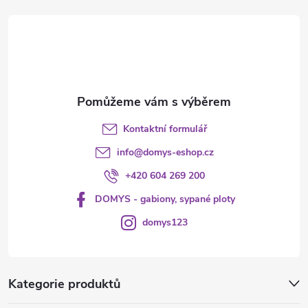
t
í
Kontaktní formulář
info
@
domys-eshop.cz
+420 604 269 200
DOMYS - gabiony, sypané ploty
domys123
Kategorie produktů