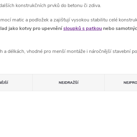
dalších konstrukčních prvků do betonu či zdiva.
ocí matic a podložek a zajišťují vysokou stabilitu celé konstru
klad jako kotvy pro upevnění
sloupků s patkou
nebo samotný
h a délkách, vhodné pro menší montáže i náročnější stavební pou
ĚJŠÍ
NEJDRAŽŠÍ
NEJPR