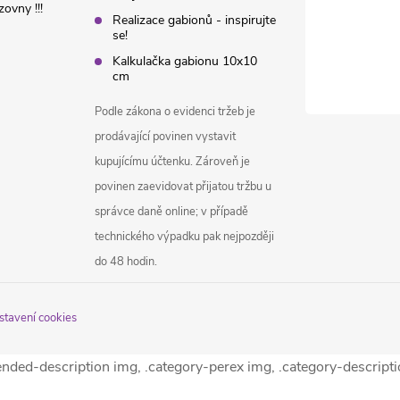
ovny !!!
Realizace gabionů - inspirujte
se!
Kalkulačka gabionu 10x10
cm
Podle zákona o evidenci tržeb je
prodávající povinen vystavit
kupujícímu účtenku. Zároveň je
povinen zaevidovat přijatou tržbu u
správce daně online; v případě
technického výpadku pak nejpozději
do 48 hodin.
stavení cookies
tended-description img, .category-perex img, .category-descript