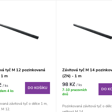
ová tyč M 12 pozinkovaná
Závitová tyč M 14 pozinko
- 1 m
(ZN) - 1 m
98 Kč
č
/ ks
/ ks
DO KOŠÍKU
DO K
7-10 pracovních
adem
4 ks
dnů
vaná závitová tyč o délce 1 m,
Pozinkovaná závitová tyč o délc
t M 12.
velikost M 14.