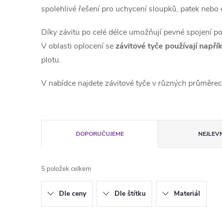
spolehlivé řešení pro uchycení sloupků, patek nebo 
Díky závitu po celé délce umožňují pevné spojení pom
V oblasti oplocení se
závitové tyče používají napří
plotu.
V nabídce najdete závitové tyče v různých průměrec
Ř
DOPORUČUJEME
NEJLEVN
a
5
položek celkem
z
Dle ceny
Dle štítku
Materiál
e