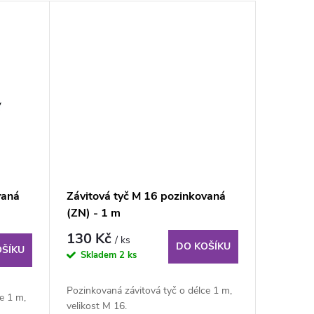
vaná
Závitová tyč M 16 pozinkovaná
(ZN) - 1 m
130 Kč
/ ks
DO KOŠÍKU
OŠÍKU
Skladem
2 ks
Pozinkovaná závitová tyč o délce 1 m,
e 1 m,
velikost M 16.