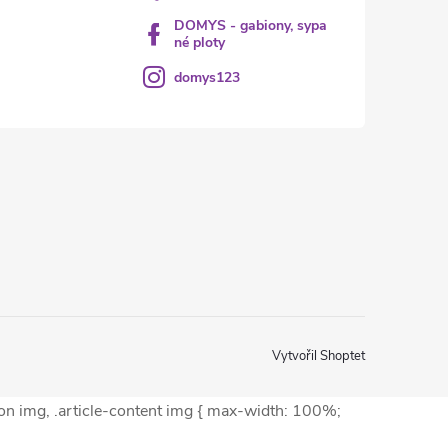
DOMYS - gabiony, sypa
né ploty
domys123
Vytvořil Shoptet
ion img, .article-content img { max-width: 100%;