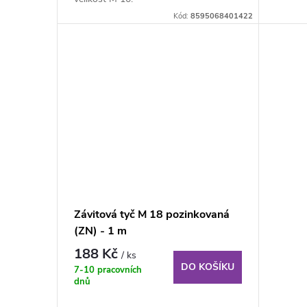
ů
u
Kód:
8595068401422
k
t
ů
Závitová tyč M 18 pozinkovaná
(ZN) - 1 m
188 Kč
/ ks
DO KOŠÍKU
7-10 pracovních
dnů