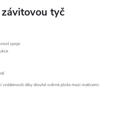
 závitovou tyč
snost spoje
rukce
edí
ší vzdálenosti díky dlouhé svěrné ploše mezi maticemi.