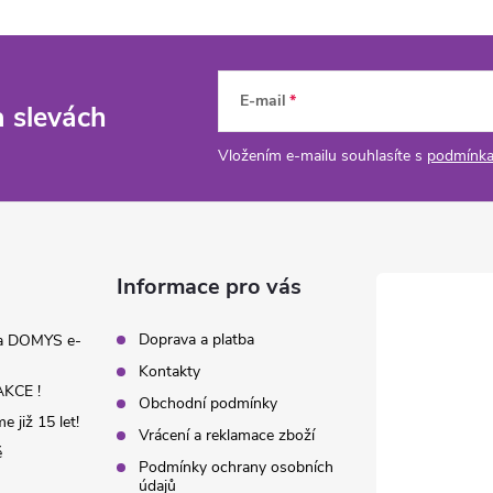
E-mail
a slevách
Vložením e-mailu souhlasíte s
podmínka
Informace pro vás
Doprava a platba
na DOMYS e-
Kontakty
KCE !
Obchodní podmínky
 již 15 let!
Vrácení a reklamace zboží
é
Podmínky ochrany osobních
údajů