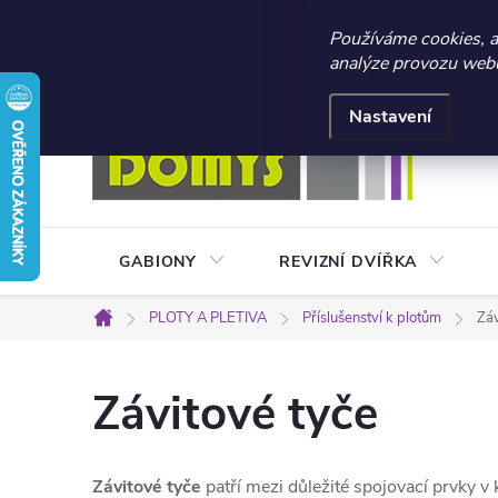
☀️ LETNÍ AKCE 2026 –
Používáme cookies, 
analýze provozu webu 
Přejít
Doprava a platba
Kontakty
Obchodní podmínky
na
Nastavení
obsah
GABIONY
REVIZNÍ DVÍŘKA
PLOTY A PLETIVA
Příslušenství k plotům
Záv
Domů
Závitové tyče
Závitové tyče
patří mezi důležité spojovací prvky v 