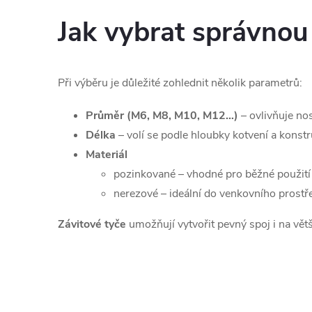
p
Jak vybrat správnou
r
v
Při výběru je důležité zohlednit několik parametrů:
k
y
Průměr (M6, M8, M10, M12…)
– ovlivňuje no
Délka
– volí se podle hloubky kotvení a konst
v
Materiál
ý
pozinkované – vhodné pro běžné použití
nerezové – ideální do venkovního prostř
p
Závitové tyče
umožňují vytvořit pevný spoj i na vět
i
s
u