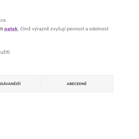
kce.
ch
patek
, čímž výrazně zvyšují pevnost a odolnost
žití.
ODÁVANĚJŠÍ
ABECEDNĚ