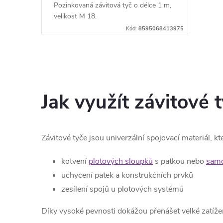
Pozinkovaná závitová tyč o délce 1 m,
velikost M 18.
Kód:
8595068413975
O
v
Jak využít závitové 
l
á
Závitové tyče jsou univerzální spojovací materiál, kt
d
kotvení
plotových sloupků
s patkou nebo
samo
a
uchycení patek a konstrukčních prvků
c
zesílení spojů u plotových systémů
í
Díky vysoké pevnosti dokážou přenášet velké zatížení 