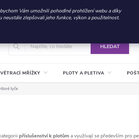
 sleva 300 Kč při nákupu nad 3.000 Kč | Platnost do 21.9.2026 
abychom Vám umožnili pohodlné prohlížení webu a díky
neustále zlepšovali jeho funkce, výkon a použitelnost.
+420 604 269 200
Vrácení a reklamace zboží
Podmínky ochrany osobních údajů
Real
HLEDAT
VĚTRACÍ MŘÍŽKY
PLOTY A PLETIVA
POŠ
itové tyče
kategorii
příslušenství k plotům
a využívají se především pro pe