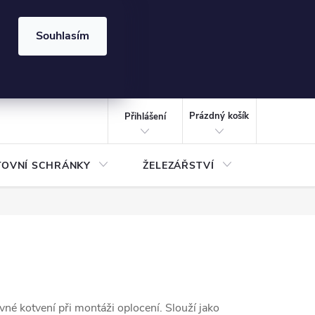
⏰ | Kód:
LÉTO2026
Souhlasím
izace gabionů - inspirujte se!
Kalkulačka gabionu 10x10 cm
CZK
NÁKUPNÍ
KOŠÍK
Prázdný košík
Přihlášení
TOVNÍ SCHRÁNKY
ŽELEZÁŘSTVÍ
TREZOR
vné kotvení při montáži oplocení. Slouží jako