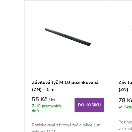
n
V
í
ý
p
p
r
i
o
s
d
p
Závitová tyč M 10 pozinkovaná
Závit
u
(ZN) - 1 m
(ZN) 
r
55 Kč
78 K
/ ks
k
DO KOŠÍKU
o
7-10 pracovních
Skl
dnů
t
d
Pozinko
Pozinkovaná závitová tyč o délce 1 m,
velikos
velikost M 10.