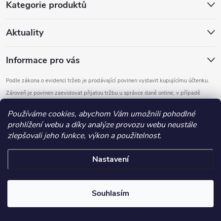
Kategorie produktů
Aktuality
Informace pro vás
Podle zákona o evidenci tržeb je prodávající povinen vystavit kupujícímu účtenku.
Zároveň je povinen zaevidovat přijatou tržbu u správce daně online; v případě
technického výpadku pak nejpozději do 48 hodin.
Používáme cookies, abychom Vám umožnili pohodlné
prohlížení webu a díky analýze provozu webu neustále
Copyright 2026
DOMYS
. Všechna práva vyhrazena.
Upravit nastavení
zlepšovali jeho funkce, výkon a použitelnost.
cookies
Nastavení
Vytvořil Shoptet
.detail-parameters img, .basic-description img, .extended-description
Souhlasím
img, .category-perex img, .category-description img, .article-content
img { max-width: 100%; height: auto; display: block; }