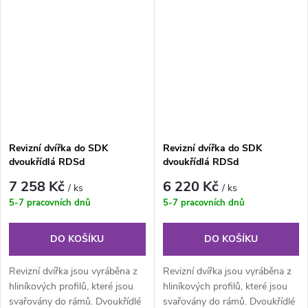
Revizní dvířka do SDK
Revizní dvířka do SDK
dvoukřídlá RDSd
dvoukřídlá RDSd
1400x800x12,5 mm GKBi US
1400x900x12,5 mm GKBi US
7 258 Kč
6 220 Kč
/ ks
/ ks
5-7 pracovních dnů
5-7 pracovních dnů
DO KOŠÍKU
DO KOŠÍKU
Revizní dvířka jsou vyráběna z
Revizní dvířka jsou vyráběna z
hliníkových profilů, které jsou
hliníkových profilů, které jsou
svařovány do rámů. Dvoukřídlé
svařovány do rámů. Dvoukřídlé