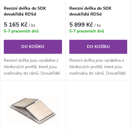
s
Revizní dvířka do SDK
Revizní dvířka do SDK
p
dvoukřídlá RDSd
dvoukřídlá RDSd
p
1000x500x12,5 mm GKB US
1200x600x12,5 mm GKB US
r
5 165 Kč
5 899 Kč
/ ks
/ ks
r
5-7 pracovních dnů
5-7 pracovních dnů
o
o
DO KOŠÍKU
DO KOŠÍKU
d
d
Revizní dvířka jsou vyráběna z
Revizní dvířka jsou vyráběna z
u
hliníkových profilů, které jsou
hliníkových profilů, které jsou
svařovány do rámů. Dvoukřídlé
svařovány do rámů. Dvoukřídlé
u
provedení je složeno z...
provedení je složeno z...
k
k
t
t
ů
ů