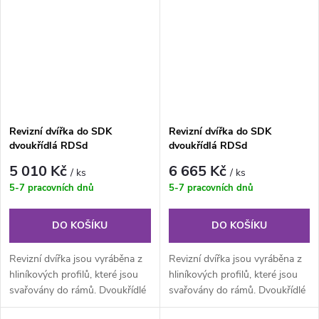
Revizní dvířka do SDK
Revizní dvířka do SDK
dvoukřídlá RDSd
dvoukřídlá RDSd
1200x600x12,5 mm GKBi US
1200x800x12,5 mm GKBi US
5 010 Kč
6 665 Kč
/ ks
/ ks
5-7 pracovních dnů
5-7 pracovních dnů
DO KOŠÍKU
DO KOŠÍKU
Revizní dvířka jsou vyráběna z
Revizní dvířka jsou vyráběna z
hliníkových profilů, které jsou
hliníkových profilů, které jsou
svařovány do rámů. Dvoukřídlé
svařovány do rámů. Dvoukřídlé
provedení je složeno z...
provedení je složeno z...