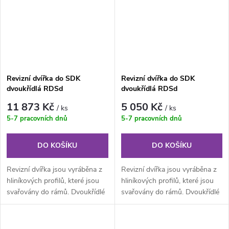
Revizní dvířka do SDK
Revizní dvířka do SDK
dvoukřídlá RDSd
dvoukřídlá RDSd
2000x1000x12,5 mm GKB US
1000x500x12,5 mm GKBi US
11 873 Kč
5 050 Kč
/ ks
/ ks
5-7 pracovních dnů
5-7 pracovních dnů
DO KOŠÍKU
DO KOŠÍKU
Revizní dvířka jsou vyráběna z
Revizní dvířka jsou vyráběna z
hliníkových profilů, které jsou
hliníkových profilů, které jsou
svařovány do rámů. Dvoukřídlé
svařovány do rámů. Dvoukřídlé
provedení je složeno z...
provedení je složeno z...