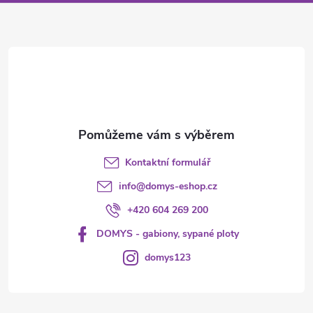
p
a
r
t
v
í
k
y
v
Kontaktní formulář
ý
info
@
domys-eshop.cz
p
+420 604 269 200
i
DOMYS - gabiony, sypané ploty
s
domys123
u