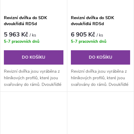
Revizní dvířka do SDK
Revizní dvířka do SDK
dvoukřídlá RDSd
dvoukřídlá RDSd
1200x800x12,5 mm GKB US
1400x800x12,5 mm GKB US
5 963 Kč
6 905 Kč
/ ks
/ ks
5-7 pracovních dnů
5-7 pracovních dnů
DO KOŠÍKU
DO KOŠÍKU
Revizní dvířka jsou vyráběna z
Revizní dvířka jsou vyráběna z
hliníkových profilů, které jsou
hliníkových profilů, které jsou
svařovány do rámů. Dvoukřídlé
svařovány do rámů. Dvoukřídlé
provedení je složeno z...
provedení je složeno z...