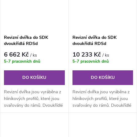
Revizní dvířka do SDK
Revizní dvířka do SDK
dvoukřídlá RDSd
dvoukřídlá RDSd
1600x900x12,5 mm GKB US
1800x1000x12,5 mm GKB US
6 662 Kč
10 233 Kč
/ ks
/ ks
5-7 pracovních dnů
5-7 pracovních dnů
DO KOŠÍKU
DO KOŠÍKU
Revizní dvířka jsou vyráběna z
Revizní dvířka jsou vyráběna z
hliníkových profilů, které jsou
hliníkových profilů, které jsou
svařovány do rámů. Dvoukřídlé
svařovány do rámů. Dvoukřídlé
provedení je složeno z...
provedení je složeno z...