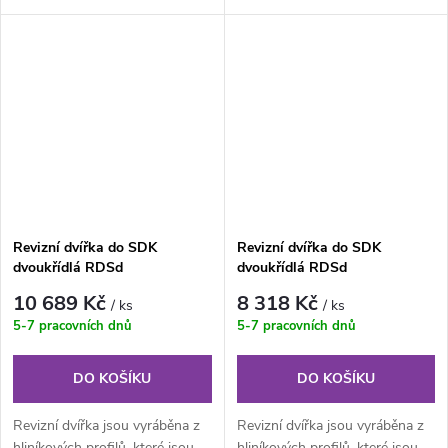
provedení je složeno z...
provedení je složeno z...
Revizní dvířka do SDK
Revizní dvířka do SDK
dvoukřídlá RDSd
dvoukřídlá RDSd
1500x1000x12,5 mm GKBi US
1600x900x12,5 mm GKBi US
10 689 Kč
8 318 Kč
/ ks
/ ks
5-7 pracovních dnů
5-7 pracovních dnů
DO KOŠÍKU
DO KOŠÍKU
Revizní dvířka jsou vyráběna z
Revizní dvířka jsou vyráběna z
hliníkových profilů, které jsou
hliníkových profilů, které jsou