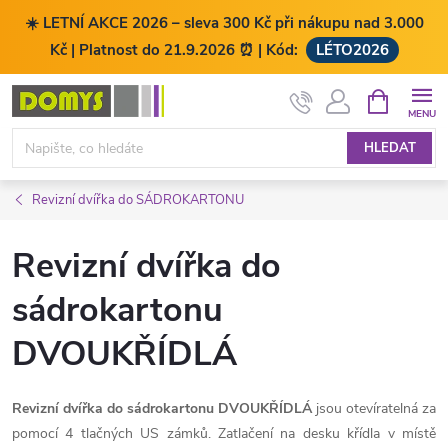
☀️ LETNÍ AKCE 2026 – sleva 300 Kč při nákupu nad 3.000
Kč | Platnost do 21.9.2026 ⏰ | Kód:
LÉTO2026
Přejít
NÁKUPNÍ
KOŠÍK
na
obsah
HLEDAT
Revizní dvířka do SÁDROKARTONU
Revizní dvířka do
sádrokartonu
DVOUKŘÍDLÁ
Revizní dvířka do sádrokartonu DVOUKŘÍDLÁ
jsou otevíratelná za
pomocí 4 tlačných US zámků. Zatlačení na desku křídla v místě