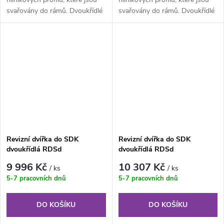
svařovány do rámů. Dvoukřídlé
svařovány do rámů. Dvoukřídlé
provedení je složeno z...
provedení je složeno z...
Revizní dvířka do SDK
Revizní dvířka do SDK
dvoukřídlá RDSd
dvoukřídlá RDSd
1800x1000x12,5 mm GKBi US
2000x1000x12,5 mm GKBi US
9 996 Kč
10 307 Kč
/ ks
/ ks
5-7 pracovních dnů
5-7 pracovních dnů
DO KOŠÍKU
DO KOŠÍKU