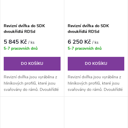
Revizní dvířka do SDK
Revizní dvířka do SDK
dvoukřídlá RDSd
dvoukřídlá RDSd
1400x900x12,5 mm GKB US
1500x1000x12,5 mm GKB US
5 845 Kč
6 250 Kč
/ ks
/ ks
5-7 pracovních dnů
5-7 pracovních dnů
DO KOŠÍKU
DO KOŠÍKU
Revizní dvířka jsou vyráběna z
Revizní dvířka jsou vyráběna z
hliníkových profilů, které jsou
hliníkových profilů, které jsou
svařovány do rámů. Dvoukřídlé
svařovány do rámů. Dvoukřídlé
provedení je složeno z...
provedení je složeno z...