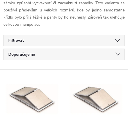
zámku způsobí vycvaknutí či zacvaknutí západky. Tato varianta se
používá především u velkých rozměrů, kde by jedno samostatné
křídlo bylo příliš těžké a panty by ho neunesly. Zároveň tak ulehčuje
celkovou manipulaci.
Filtrovat
Ř
Doporučujeme
a
Nejlevnější
V
Nejdražší
z
ý
Nejprodávanější
e
p
Abecedně
n
i
í