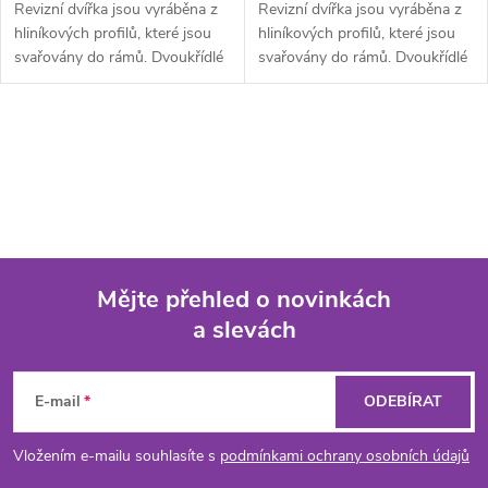
Revizní dvířka jsou vyráběna z
Revizní dvířka jsou vyráběna z
hliníkových profilů, které jsou
hliníkových profilů, které jsou
svařovány do rámů. Dvoukřídlé
svařovány do rámů. Dvoukřídlé
provedení je složeno z...
provedení je složeno z...
O
v
l
á
Mějte přehled o novinkách
d
a slevách
Z
a
á
c
E-mail
ODEBÍRAT
p
í
Vložením e-mailu souhlasíte s
podmínkami ochrany osobních údajů