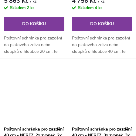
5 863 Kč
4 756 Kč
/ ks
/ ks
audio
audio
Skladem
2 ks
Skladem
4 ks
DO KOŠÍKU
DO KOŠÍKU
Poštovní schránka pro zazdění
Poštovní schránka pro zazdění
do plotového zdiva nebo
do plotového zdiva nebo
sloupků o hloubce 20 cm. Je
sloupků o hloubce 40 cm. Je
určená zejména pro zazdění do
určená zejména pro zazdění do
tzv....
tzv....
Poštovní schránka pro zazdění
Poštovní schránka pro zazdění
40 cm - NEREZ, 2x zvonek, 2x
40 cm - NEREZ, 3x zvonek, 3x