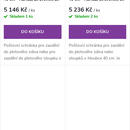
jmenovka, 1x příprava pro
jmenovka, 1x příprava pro
5 146 Kč
5 236 Kč
/ ks
/ ks
audio
audio
Skladem
1 ks
Skladem
2 ks
DO KOŠÍKU
DO KOŠÍKU
Poštovní schránka pro zazdění
Poštovní schránka pro zazdění
do plotového zdiva nebo pro
do plotového zdiva nebo
zazdění do plotového sloupku o
sloupků o hloubce 40 cm. Je
hloubce 40 cm. Poštovní...
určená zejména pro zazdění do
tzv....