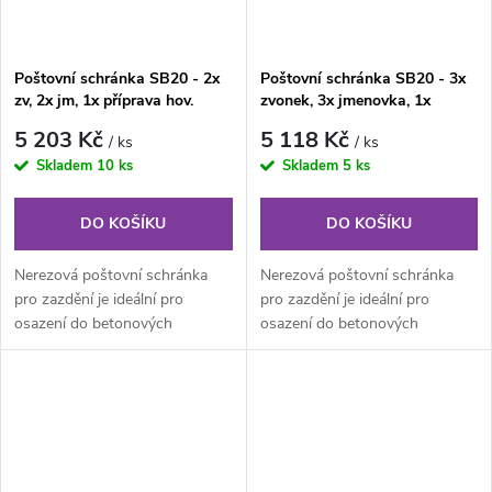
Poštovní schránka SB20 - 2x
Poštovní schránka SB20 - 3x
zv, 2x jm, 1x příprava hov.
zvonek, 3x jmenovka, 1x
modul
příprava hov. modul
5 203 Kč
5 118 Kč
/ ks
/ ks
Skladem
10 ks
Skladem
5 ks
DO KOŠÍKU
DO KOŠÍKU
Nerezová poštovní schránka
Nerezová poštovní schránka
pro zazdění je ideální pro
pro zazdění je ideální pro
osazení do betonových
osazení do betonových
tvarovek tl. 20cm od firmy
tvarovek tl. 20cm od firmy
Presbeton...
Presbeton...