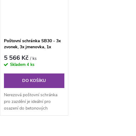
Poštovní schránka SB30 - 3x
zvonek, 3x jmenovka, 1x
příprava hov. modul
5 566 Kč
/ ks
Skladem
4 ks
DO KOŠÍKU
Nerezová poštovní schránka
pro zazdění je ideální pro
osazení do betonových
tvarovek tl. 30cm od firmy
Presbeton...
O