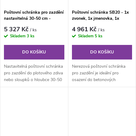
Poštovní schránka pro zazdění
Poštovní schránka SB20 - 1x
nastavitelná 30-50 cm -
zvonek, 1x jmenovka, 1x
NEREZ, 3x zvonek, 3x
příprava hov. modul
5 327 Kč
4 961 Kč
/ ks
/ ks
jmenovka, 1x příprava pro
Skladem
3 ks
Skladem
5 ks
audio
DO KOŠÍKU
DO KOŠÍKU
Nastavitelná poštovní schránka
Nerezová poštovní schránka
pro zazdění do plotového zdiva
pro zazdění je ideální pro
nebo sloupků o hloubce 30-50
osazení do betonových
cm. Určena zejména do tzv....
tvarovek tl. 20cm od firmy
Presbeton...