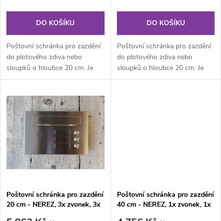
r
o
o
DO KOŠÍKU
DO KOŠÍKU
d
d
Poštovní schránka pro zazdění
Poštovní schránka pro zazdění
u
do plotového zdiva nebo
do plotového zdiva nebo
sloupků o hloubce 20 cm. Je
sloupků o hloubce 20 cm. Je
u
určená zejména pro zazdění do
určená zejména pro zazdění do
k
tzv....
tzv....
k
t
t
ů
ů
Poštovní schránka pro zazdění
Poštovní schránka pro zazdění
20 cm - NEREZ, 3x zvonek, 3x
40 cm - NEREZ, 1x zvonek, 1x
jmenovka, 1x příprava pro
jmenovka, 1x příprava pro