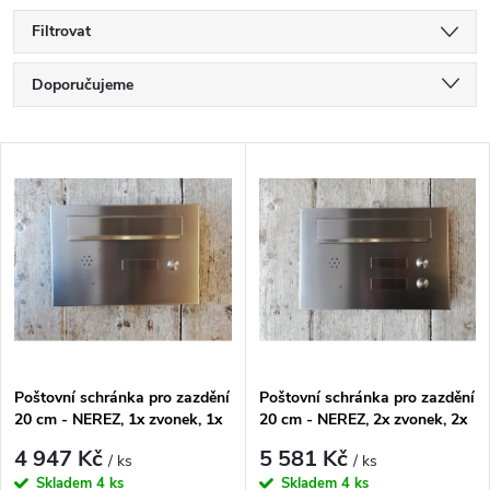
Filtrovat
Ř
Doporučujeme
a
Nejlevnější
V
Nejdražší
z
ý
Nejprodávanější
e
p
Abecedně
n
i
í
s
Poštovní schránka pro zazdění
Poštovní schránka pro zazdění
p
20 cm - NEREZ, 1x zvonek, 1x
20 cm - NEREZ, 2x zvonek, 2x
p
jmenovka, 1x příprava pro
jmenovka, 1x příprava pro
r
4 947 Kč
5 581 Kč
/ ks
/ ks
audio
audio
Skladem
4 ks
Skladem
4 ks