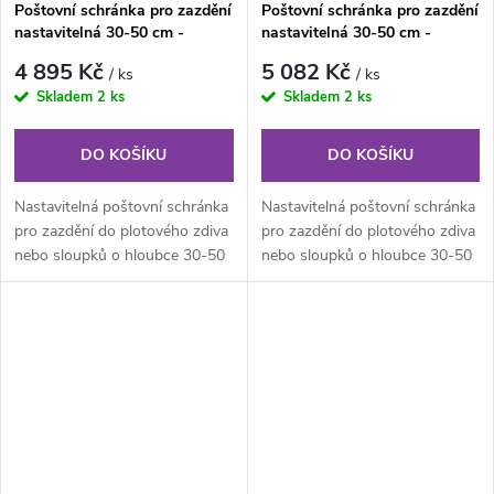
Poštovní schránka pro zazdění
Poštovní schránka pro zazdění
nastavitelná 30-50 cm -
nastavitelná 30-50 cm -
NEREZ, 1x zvonek, 1x
NEREZ, 2x zvonek, 2x
4 895 Kč
5 082 Kč
/ ks
/ ks
jmenovka, 1x příprava pro
jmenovka, 1x příprava pro
Skladem
2 ks
Skladem
2 ks
audio
audio
DO KOŠÍKU
DO KOŠÍKU
Nastavitelná poštovní schránka
Nastavitelná poštovní schránka
pro zazdění do plotového zdiva
pro zazdění do plotového zdiva
nebo sloupků o hloubce 30-50
nebo sloupků o hloubce 30-50
cm. Určena zejména do tzv....
cm. Určena zejména do tzv....