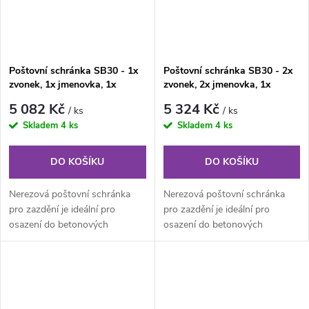
Poštovní schránka SB30 - 1x
Poštovní schránka SB30 - 2x
zvonek, 1x jmenovka, 1x
zvonek, 2x jmenovka, 1x
příprava hov. modul
příprava hov. modul
5 082 Kč
5 324 Kč
/ ks
/ ks
Skladem
4 ks
Skladem
4 ks
DO KOŠÍKU
DO KOŠÍKU
Nerezová poštovní schránka
Nerezová poštovní schránka
pro zazdění je ideální pro
pro zazdění je ideální pro
osazení do betonových
osazení do betonových
tvarovek tl. 30cm od firmy
tvarovek tl. 20cm od firmy
Presbeton...
Presbeton...