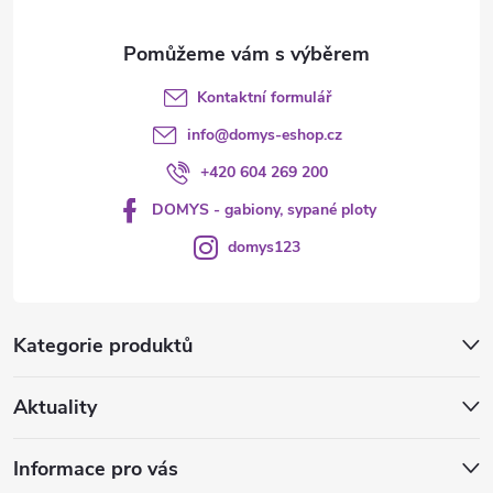
y
v
Kontaktní formulář
ý
info
@
domys-eshop.cz
p
+420 604 269 200
i
DOMYS - gabiony, sypané ploty
s
domys123
u
Kategorie produktů
Aktuality
Informace pro vás