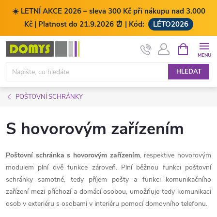
☀️ LETNÍ AKCE 2026 – sleva 300 Kč při nákupu nad 3.000
Kč | Platnost do 21.9.2026 ⏰ | Kód:
LÉTO2026
Přejít
NÁKUPNÍ
KOŠÍK
na
obsah
HLEDAT
POŠTOVNÍ SCHRÁNKY
S hovorovým zařízením
Poštovní schránka s hovorovým zařízením
, respektive hovorovým
modulem plní dvě funkce zároveň. Plní běžnou funkci poštovní
schránky samotné, tedy příjem pošty a funkci komunikačního
zařízení mezi příchozí a domácí osobou, umožňuje tedy komunikaci
osob v exteriéru s osobami v interiéru pomocí domovního telefonu.