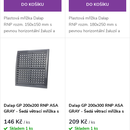
o
o
DO KOŠÍKU
DO KOŠÍKU
d
d
Plastová mřížka Dalap
Plastová mřížka Dalap
u
RNP rozm. 150x150 mm s
RNP rozm. 180x250 mm s
pevnou horizontální žaluzií a
pevnou horizontální žaluzií a
u
posuvnou vertikální žaluzií...
posuvnou vertikální žaluzií...
k
k
t
t
ů
ů
Dalap GP 200x200 RNP ASA
Dalap GP 200x300 RNP ASA
GRAY - Šedá větrací mřížka s
GRAY - Šedá větrací mřížka s
uzavíratelnou žaluzií
uzavíratelnou žaluzií
146 Kč
209 Kč
/ ks
/ ks
Skladem
1 ks
Skladem
1 ks