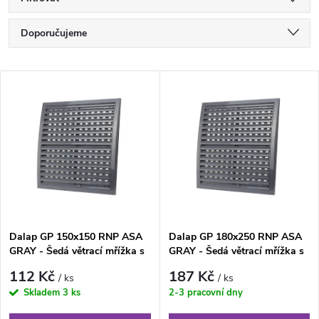
Ř
Doporučujeme
a
Nejlevnější
V
Nejdražší
z
ý
Nejprodávanější
e
p
Abecedně
n
i
í
s
Dalap GP 150x150 RNP ASA
Dalap GP 180x250 RNP ASA
p
GRAY - Šedá větrací mřížka s
GRAY - Šedá větrací mřížka s
p
uzavíratelnou žaluzií
uzavíratelnou žaluzií
r
112 Kč
187 Kč
/ ks
/ ks
r
Skladem
3 ks
2-3 pracovní dny