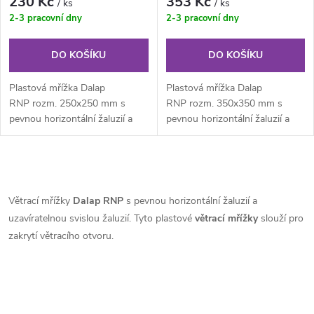
230 Kč
353 Kč
/ ks
/ ks
2-3 pracovní dny
2-3 pracovní dny
DO KOŠÍKU
DO KOŠÍKU
Plastová mřížka Dalap
Plastová mřížka Dalap
RNP rozm. 250x250 mm s
RNP rozm. 350x350 mm s
pevnou horizontální žaluzií a
pevnou horizontální žaluzií a
posuvnou vertikální žaluzií...
posuvnou vertikální žaluzií...
O
v
Větrací mřížky
Dalap RNP
s pevnou horizontální žaluzií a
uzavíratelnou svislou žaluzií. Tyto plastové
větrací mřížky
slouží pro
l
zakrytí větracího otvoru.
á
d