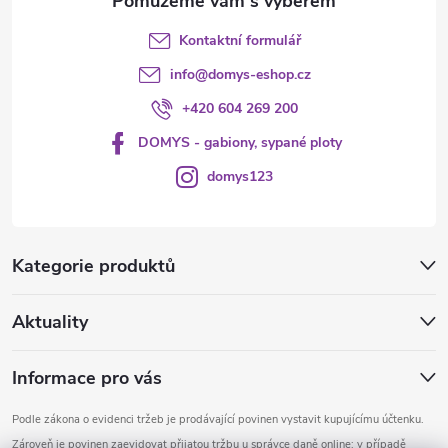
s
Kontaktní formulář
u
info
@
domys-eshop.cz
+420 604 269 200
DOMYS - gabiony, sypané ploty
domys123
Kategorie produktů
Aktuality
Informace pro vás
Podle zákona o evidenci tržeb je prodávající povinen vystavit kupujícímu účtenku.
Zároveň je povinen zaevidovat přijatou tržbu u správce daně online; v případě