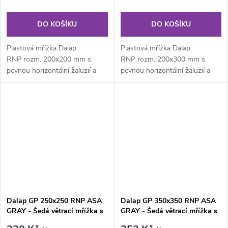
DO KOŠÍKU
DO KOŠÍKU
Plastová mřížka Dalap
Plastová mřížka Dalap
RNP rozm. 200x200 mm s
RNP rozm. 200x300 mm s
pevnou horizontální žaluzií a
pevnou horizontální žaluzií a
posuvnou vertikální žaluzií...
posuvnou vertikální žaluzií...
Dalap GP 250x250 RNP ASA
Dalap GP 350x350 RNP ASA
GRAY - Šedá větrací mřížka s
GRAY - Šedá větrací mřížka s
uzavíratelnou žaluzií
uzavíratelnou žaluzií