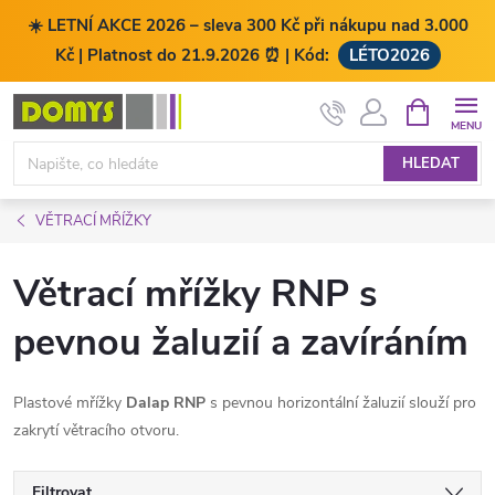
☀️ LETNÍ AKCE 2026 – sleva 300 Kč při nákupu nad 3.000
Kč | Platnost do 21.9.2026 ⏰ | Kód:
LÉTO2026
Přejít
NÁKUPNÍ
KOŠÍK
na
obsah
HLEDAT
VĚTRACÍ MŘÍŽKY
Větrací mřížky RNP s
pevnou žaluzií a zavíráním
Plastové mřížky
Dalap RNP
s pevnou horizontální žaluzií slouží pro
zakrytí větracího otvoru.
Filtrovat