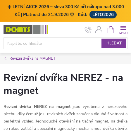
☀️ LETNÍ AKCE 2026 – sleva 300 Kč při nákupu nad 3.000
Kč | Platnost do 21.9.2026 ⏰ | Kód:
LÉTO2026
Přejít
NÁKUPNÍ
KOŠÍK
na
obsah
HLEDAT
Revizní dvířka na MAGNET
Revizní dvířka NEREZ - na
magnet
Revizní dvířka NEREZ na magnet
jsou vyrobena z nerezového
plechu, díky čemuž je u revizních dvířek zaručena dlouhá životnost a
perfektní vzhled. Jednoduché otevírání na tlačný magnet, na dvířka
se rukou zatlačí a speciální magnetický mechanismus dvířka otevře.