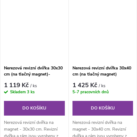
jednoho...
jednoho...
Nerezová revizní dvířka 30x30
Nerezová revizní dvířka 30x40
cm (na tlačný magnet)-
cm (na tlačný magnet)
KULATÉ ROHY
1 119 Kč
1 425 Kč
/ ks
/ ks
Skladem
3 ks
5-7 pracovních dnů
DO KOŠÍKU
DO KOŠÍKU
Nerezová revizní dvířka na
Nerezová revizní dvířka na
magnet - 30x30 cm. Revizní
magnet - 30x40 cm. Revizní
dvířka a rám jsou vyrobeny z
dvířka a rám jsou vyrobeny z