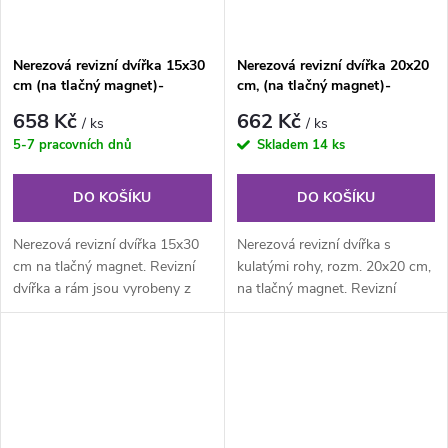
Nerezová revizní dvířka 15x30
Nerezová revizní dvířka 20x20
cm (na tlačný magnet)-
cm, (na tlačný magnet)-
KULATÉ ROHY
KULATÉ ROHY
658 Kč
662 Kč
/ ks
/ ks
5-7 pracovních dnů
Skladem
14 ks
DO KOŠÍKU
DO KOŠÍKU
Nerezová revizní dvířka 15x30
Nerezová revizní dvířka s
cm na tlačný magnet. Revizní
kulatými rohy, rozm. 20x20 cm,
dvířka a rám jsou vyrobeny z
na tlačný magnet. Revizní
nerezového plechu. Rám z...
dvířka a rám jsou vyrobeny z...