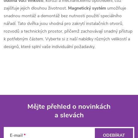
o
odolná vůči vlhkosti
, korozi a mechanickému opotřebení, což
í
zajišťuje jejich dlouhou životnost.
Magnetický systém
umožňuje
v
snadnou montáž a demontáž bez nutnosti použití speciálního
á
p
nářadí. Tato dvířka jsou vhodná pro zakrytí instalačních otvorů,
n
rozvodů a technických prostor, přičemž zachovávají snadný přístup
r
í
k potřebným částem. Vyberte si z naší nabídky různých velikostí a
v
designů, které splní vaše individuální požadavky.
k
y
v
ý
Mějte přehled o novinkách
p
a slevách
Z
i
á
s
E-mail
ODEBÍRAT