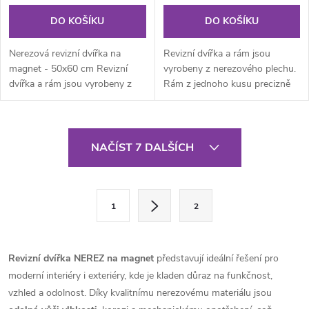
DO KOŠÍKU
DO KOŠÍKU
Nerezová revizní dvířka na
Revizní dvířka a rám jsou
magnet - 50x60 cm Revizní
vyrobeny z nerezového plechu.
dvířka a rám jsou vyrobeny z
Rám z jednoho kusu precizně
nerezového plechu. Rám z
zpracován – ohyb i na vnější...
jednoho...
O
NAČÍST 7 DALŠÍCH
v
l
S
1
2
t
á
r
d
á
Revizní dvířka NEREZ na magnet
představují ideální řešení pro
a
n
moderní interiéry i exteriéry, kde je kladen důraz na funkčnost,
k
vzhled a odolnost. Díky kvalitnímu nerezovému materiálu jsou
c