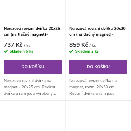
Nerezová revizní dvířka 20x25
Nerezová revizní dvířka 20x30
cm (na tlačný magnet)-
cm (na tlačný magnet)-
KULATÉ ROHY
KULATÉ ROHY
737 Kč
859 Kč
/ ks
/ ks
Skladem
5 ks
Skladem
2 ks
DO KOŠÍKU
DO KOŠÍKU
Nerezová revizní dvířka na
Nerezová revizní dvířka na
magnet - 20x25 cm. Revizní
magnet, rozm. 20x30 cm.
dvířka a rám jsou vyrobeny z
Revizní dvířka a rám jsou
nerezového plechu. Rám z
vyrobeny z nerezového plechu.
jednoho...
Rám z...