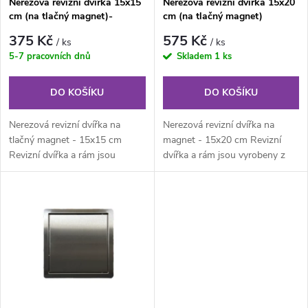
Nerezová revizní dvířka 15x15
Nerezová revizní dvířka 15x20
p
cm (na tlačný magnet)-
cm (na tlačný magnet)
p
KULATÉ ROHY
r
375 Kč
575 Kč
/ ks
/ ks
r
5-7 pracovních dnů
Skladem
1 ks
o
o
DO KOŠÍKU
DO KOŠÍKU
d
d
Nerezová revizní dvířka na
Nerezová revizní dvířka na
u
tlačný magnet - 15x15 cm
magnet - 15x20 cm Revizní
Revizní dvířka a rám jsou
dvířka a rám jsou vyrobeny z
u
vyrobeny z nerezového plechu.
nerezového plechu. Rám z
k
Rám z...
jednoho...
k
t
t
ů
ů