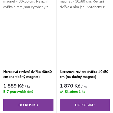
magnet - 30x50 cm. Revizní
magnet - 30x60 cm. Revizní
dvířka a rám jsou vyrobeny z
dvířka a rám jsou vyrobeny z
nerezového plechu. Rám z
nerezového plechu. Rám z
jednoho...
jednoho...
Nerezová revizní dvířka 40x40
Nerezová revizní dvířka 40x50
cm (na tlačný magnet)
cm (na tlačný magnet)
1 889 Kč
1 870 Kč
/ ks
/ ks
5-7 pracovních dnů
Skladem
1 ks
DO KOŠÍKU
DO KOŠÍKU