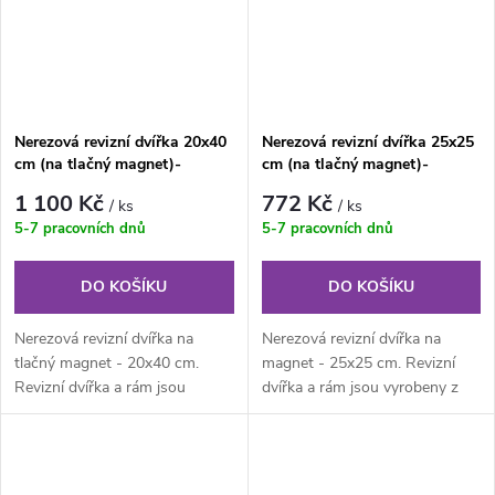
Nerezová revizní dvířka 20x40
Nerezová revizní dvířka 25x25
cm (na tlačný magnet)-
cm (na tlačný magnet)-
KULATÉ ROHY
KULATÉ ROHY
1 100 Kč
772 Kč
/ ks
/ ks
5-7 pracovních dnů
5-7 pracovních dnů
DO KOŠÍKU
DO KOŠÍKU
Nerezová revizní dvířka na
Nerezová revizní dvířka na
tlačný magnet - 20x40 cm.
magnet - 25x25 cm. Revizní
Revizní dvířka a rám jsou
dvířka a rám jsou vyrobeny z
vyrobeny z nerezového plechu.
nerezového plechu. Rám z
Rám z...
jednoho...