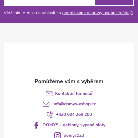
u
p
Vložením e-mailu souhlasíte s
podmínkami ochrany osobních údajů
a
t
í
Kontaktní formulář
info
@
domys-eshop.cz
+420 604 269 200
DOMYS - gabiony, sypané ploty
domys123