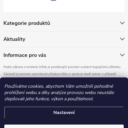
Kategorie produktů
Aktuality
Informace pro vás
Podle zákona o evidenci tržeb je prodávající povinen vystavit kupujícímu účtenku.
Zároveň je povinen zaevidovat přijatou tržbu u správce daně online; v případě
technického výpadku pak nejpozději do 48 hodin.
Používáme cookies, abychom Vám umožnili pohodlné
prohlížení webu a díky analýze provozu webu neustále
Copyright 2026
DOMYS
. Všechna práva vyhrazena.
Upravit nastavení
zlepšovali jeho funkce, výkon a použitelnost.
cookies
Nastavení
Vytvořil Shoptet