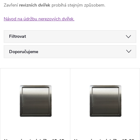
Zavření
revizních dvířek
probíhá stejným způsobem.
Návod na údržbu nerezových dvířek.
Filtrovat
Ř
Doporučujeme
a
Nejlevnější
V
Nejdražší
z
ý
Nejprodávanější
e
p
Abecedně
n
i
í
s