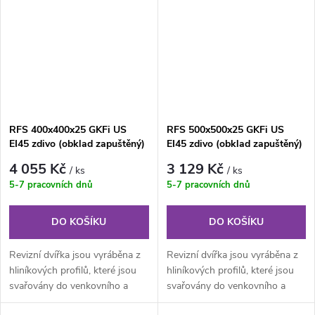
RFS 400x400x25 GKFi US
RFS 500x500x25 GKFi US
EI45 zdivo (obklad zapuštěný)
EI45 zdivo (obklad zapuštěný)
PROTIPOŽÁRNÍ revizní dvířka
PROTIPOŽÁRNÍ revizní dvířka
4 055 Kč
3 129 Kč
/ ks
/ ks
5-7 pracovních dnů
5-7 pracovních dnů
DO KOŠÍKU
DO KOŠÍKU
Revizní dvířka jsou vyráběna z
Revizní dvířka jsou vyráběna z
hliníkových profilů, které jsou
hliníkových profilů, které jsou
svařovány do venkovního a
svařovány do venkovního a
vnitřního rámu. Kompletní...
vnitřního rámu. Kompletní...