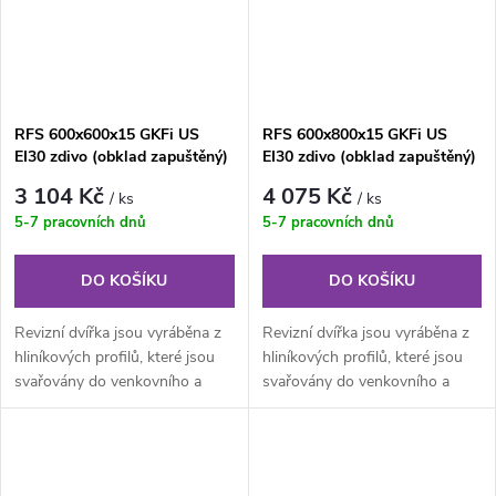
RFS 600x600x15 GKFi US
RFS 600x800x15 GKFi US
EI30 zdivo (obklad zapuštěný)
EI30 zdivo (obklad zapuštěný)
PROTIPOŽÁRNÍ revizní dvířka
PROTIPOŽÁRNÍ revizní dvířka
3 104 Kč
4 075 Kč
/ ks
/ ks
5-7 pracovních dnů
5-7 pracovních dnů
DO KOŠÍKU
DO KOŠÍKU
Revizní dvířka jsou vyráběna z
Revizní dvířka jsou vyráběna z
hliníkových profilů, které jsou
hliníkových profilů, které jsou
svařovány do venkovního a
svařovány do venkovního a
vnitřního rámu. Kompletní...
vnitřního rámu. Kompletní...