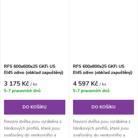
RFS 600x600x25 GKFi US
RFS 600x800x25 GKFi US
EI45 zdivo (obklad zapuštěný)
EI45 zdivo (obklad zapuštěný)
PROTIPOŽÁRNÍ revizní dvířka
PROTIPOŽÁRNÍ revizní dvířka
3 175 Kč
4 597 Kč
/ ks
/ ks
5-7 pracovních dnů
5-7 pracovních dnů
DO KOŠÍKU
DO KOŠÍKU
Revizní dvířka jsou vyráběna z
Revizní dvířka jsou vyráběna z
hliníkových profilů, které jsou
hliníkových profilů, které jsou
svařovány do venkovního a
svařovány do venkovního a