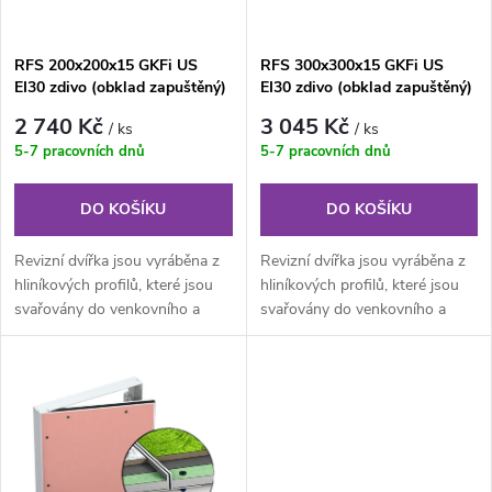
í
s
RFS 200x200x15 GKFi US
RFS 300x300x15 GKFi US
p
EI30 zdivo (obklad zapuštěný)
EI30 zdivo (obklad zapuštěný)
p
PROTIPOŽÁRNÍ revizní dvířka
PROTIPOŽÁRNÍ revizní dvířka
r
2 740 Kč
3 045 Kč
/ ks
/ ks
r
5-7 pracovních dnů
5-7 pracovních dnů
o
o
DO KOŠÍKU
DO KOŠÍKU
d
d
Revizní dvířka jsou vyráběna z
Revizní dvířka jsou vyráběna z
u
hliníkových profilů, které jsou
hliníkových profilů, které jsou
svařovány do venkovního a
svařovány do venkovního a
u
vnitřního rámu. Kompletní...
vnitřního rámu. Kompletní...
k
k
t
t
ů