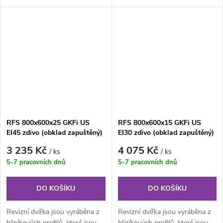
vnitřního rámu. Kompletní...
vnitřního rámu. Kompletní...
RFS 800x600x25 GKFi US
RFS 800x600x15 GKFi US
EI45 zdivo (obklad zapuštěný)
EI30 zdivo (obklad zapuštěný)
PROTIPOŽÁRNÍ revizní dvířka
PROTIPOŽÁRNÍ revizní dvířka
3 235 Kč
4 075 Kč
/ ks
/ ks
5-7 pracovních dnů
5-7 pracovních dnů
DO KOŠÍKU
DO KOŠÍKU
Revizní dvířka jsou vyráběna z
Revizní dvířka jsou vyráběna z
hliníkových profilů, které jsou
hliníkových profilů, které jsou