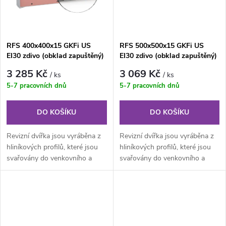
ů
RFS 400x400x15 GKFi US
RFS 500x500x15 GKFi US
EI30 zdivo (obklad zapuštěný)
EI30 zdivo (obklad zapuštěný)
PROTIPOŽÁRNÍ revizní dvířka
PROTIPOŽÁRNÍ revizní dvířka
3 285 Kč
3 069 Kč
/ ks
/ ks
5-7 pracovních dnů
5-7 pracovních dnů
DO KOŠÍKU
DO KOŠÍKU
Revizní dvířka jsou vyráběna z
Revizní dvířka jsou vyráběna z
hliníkových profilů, které jsou
hliníkových profilů, které jsou
svařovány do venkovního a
svařovány do venkovního a
vnitřního rámu. Kompletní...
vnitřního rámu. Kompletní...