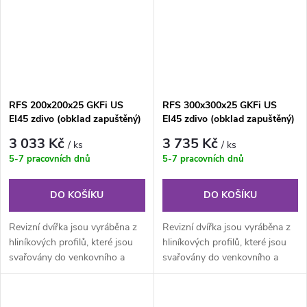
RFS 200x200x25 GKFi US
RFS 300x300x25 GKFi US
EI45 zdivo (obklad zapuštěný)
EI45 zdivo (obklad zapuštěný)
PROTIPOŽÁRNÍ revizní dvířka
PROTIPOŽÁRNÍ revizní dvířka
3 033 Kč
3 735 Kč
/ ks
/ ks
5-7 pracovních dnů
5-7 pracovních dnů
DO KOŠÍKU
DO KOŠÍKU
Revizní dvířka jsou vyráběna z
Revizní dvířka jsou vyráběna z
hliníkových profilů, které jsou
hliníkových profilů, které jsou
svařovány do venkovního a
svařovány do venkovního a
vnitřního rámu. Kompletní...
vnitřního rámu. Kompletní...