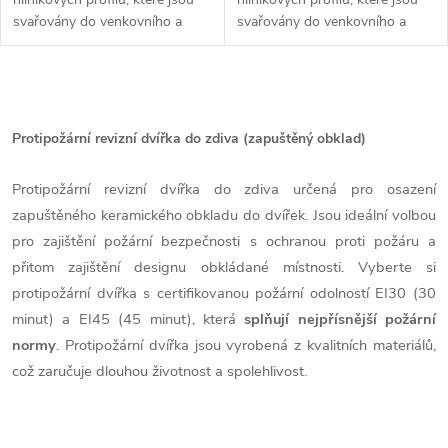
svařovány do venkovního a
svařovány do venkovního a
vnitřního rámu. Kompletní...
vnitřního rámu. Kompletní...
O
v
Protipožární revizní dvířka do zdiva (zapuštěný obklad)
l
Protipožární revizní dvířka do zdiva určená pro osazení
á
zapuštěného keramického obkladu do dvířek. Jsou ideální volbou
pro zajištění požární bezpečnosti s ochranou proti požáru a
d
přitom zajištění designu obkládané místnosti. Vyberte si
protipožární dvířka s certifikovanou požární odolností EI30 (30
a
minut) a EI45 (45 minut), která
splňují nejpřísnější požární
c
normy
. Protipožární dvířka jsou vyrobená z kvalitních materiálů,
což zaručuje dlouhou životnost a spolehlivost.
í
p