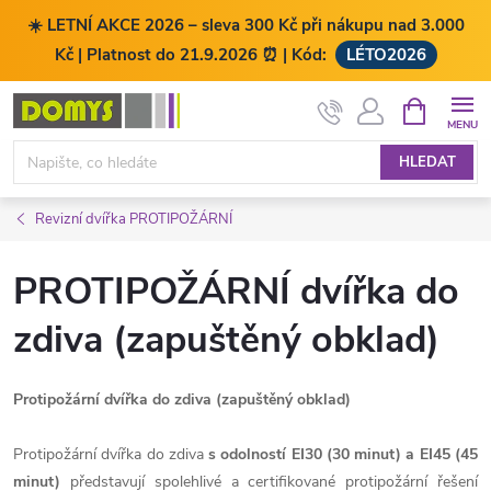
☀️ LETNÍ AKCE 2026 – sleva 300 Kč při nákupu nad 3.000
Kč | Platnost do 21.9.2026 ⏰ | Kód:
LÉTO2026
Přejít
NÁKUPNÍ
KOŠÍK
na
obsah
HLEDAT
Revizní dvířka PROTIPOŽÁRNÍ
PROTIPOŽÁRNÍ dvířka do
zdiva (zapuštěný obklad)
Protipožární dvířka do zdiva (zapuštěný obklad)
Protipožární dvířka do zdiva
s odolností EI30 (30 minut) a EI45 (45
minut)
představují spolehlivé a certifikované protipožární řešení