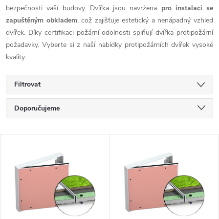
bezpečnosti vaší budovy. Dvířka jsou navržena
pro instalaci se
zapuštěným obkladem
, což zajišťuje estetický a nenápadný vzhled
dvířek. Díky certifikaci požární odolnosti splňují dvířka protipožární
požadavky. Vyberte si z naší nabídky protipožárních dvířek vysoké
kvality.
Filtrovat
Ř
Doporučujeme
a
Nejlevnější
V
Nejdražší
z
ý
Nejprodávanější
e
p
Abecedně
n
i