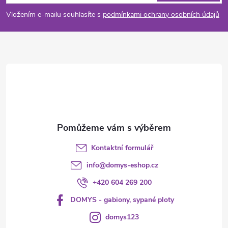
v
p
Vložením e-mailu souhlasíte s
podmínkami ochrany osobních údajů
ý
a
p
i
t
s
í
u
Kontaktní formulář
info
@
domys-eshop.cz
+420 604 269 200
DOMYS - gabiony, sypané ploty
domys123