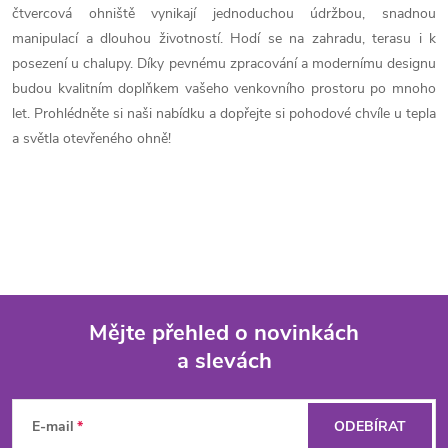
l
čtvercová ohniště vynikají jednoduchou údržbou, snadnou
á
manipulací a dlouhou životností. Hodí se na zahradu, terasu i k
posezení u chalupy. Díky pevnému zpracování a modernímu designu
d
budou kvalitním doplňkem vašeho venkovního prostoru po mnoho
let. Prohlédněte si naši nabídku a dopřejte si pohodové chvíle u tepla
a
a světla otevřeného ohně!
c
í
p
r
v
Mějte přehled o novinkách
a slevách
k
Z
y
á
E-mail
ODEBÍRAT