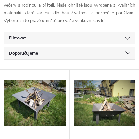
večery s rodinou a přáteli. Naše ohniště jsou vyrobena z kvalitních
materiálů, které zaručují dlouhou životnost a bezpečné používání.
Vyberte si to pravé ohniště pro vaše venkovní chvíle!
Filtrovat
Ř
Doporučujeme
a
Nejlevnější
V
Nejdražší
z
ý
Nejprodávanější
e
p
Abecedně
n
i
í
s