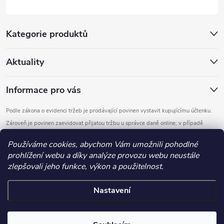
Kategorie produktů
Aktuality
Informace pro vás
Podle zákona o evidenci tržeb je prodávající povinen vystavit kupujícímu účtenku.
Zároveň je povinen zaevidovat přijatou tržbu u správce daně online; v případě
technického výpadku pak nejpozději do 48 hodin.
Používáme cookies, abychom Vám umožnili pohodlné
prohlížení webu a díky analýze provozu webu neustále
Copyright 2026
DOMYS
. Všechna práva vyhrazena.
Upravit nastavení
zlepšovali jeho funkce, výkon a použitelnost.
cookies
Nastavení
Vytvořil Shoptet
.detail-parameters img, .basic-description img, .extended-description