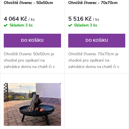
Ohniště čtverec - 50x50cm
Ohniště čtverec - 70x70cm
p
p
r
4 064 Kč
5 516 Kč
/ ks
/ ks
r
Skladem
3 ks
Skladem
3 ks
o
o
DO KOŠÍKU
DO KOŠÍKU
d
d
Ohniště čtverec 50x50cm je
Ohniště čtverec 70x70cm je
u
vhodné pro opékaní na
vhodné pro opékaní na
zahrádce doma na chatě či v
zahrádce doma na chatě či v
u
kempu. Velkou výhodou jsou
kempu. Velkou výhodou jsou
k
navařená...
navařená...
k
t
t
ů
ů