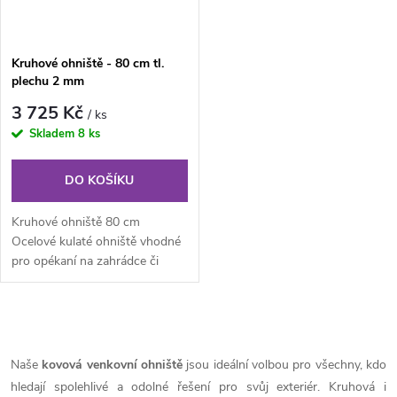
Kruhové ohniště - 80 cm tl.
plechu 2 mm
3 725 Kč
/ ks
Skladem
8 ks
DO KOŠÍKU
Kruhové ohniště 80 cm
Ocelové kulaté ohniště vhodné
pro opékaní na zahrádce či
chatě. Velkou výhodou je
hmotnost...
O
v
Naše
kovová venkovní ohniště
jsou ideální volbou pro všechny, kdo
hledají spolehlivé a odolné řešení pro svůj exteriér. Kruhová i