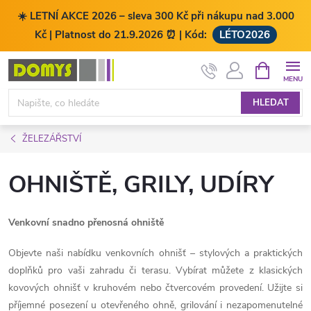
☀️ LETNÍ AKCE 2026 – sleva 300 Kč při nákupu nad 3.000
Kč | Platnost do 21.9.2026 ⏰ | Kód:
LÉTO2026
Přejít
NÁKUPNÍ
KOŠÍK
na
obsah
HLEDAT
ŽELEZÁŘSTVÍ
OHNIŠTĚ, GRILY, UDÍRY
Venkovní snadno přenosná ohniště
Objevte naši nabídku venkovních ohnišť – stylových a praktických
doplňků pro vaši zahradu či terasu. Vybírat můžete z klasických
kovových ohnišť v kruhovém nebo čtvercovém provedení. Užijte si
příjemné posezení u otevřeného ohně, grilování i nezapomenutelné