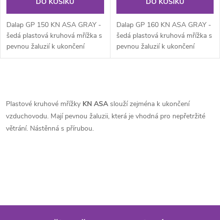
DO KOŠÍKU
DO KOŠÍKU
Dalap GP 150 KN ASA GRAY -
Dalap GP 160 KN ASA GRAY -
šedá plastová kruhová mřížka s
šedá plastová kruhová mřížka s
pevnou žaluzií k ukončení
pevnou žaluzií k ukončení
vzduchovodu.
vzduchovodu.
O
v
Plastové kruhové mřížky
KN ASA
slouží zejména k ukončení
vzduchovodu. Mají pevnou žaluzii, která je vhodná pro nepřetržité
l
větrání. Nástěnná s přírubou.
á
d
a
c