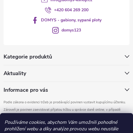
u
+420 604 269 200
DOMYS - gabiony, sypané ploty
domys123
Kategorie produktů
Aktuality
Informace pro vás
Podle zákona o evidenci tržeb je prodávající povinen vystavit kupujícímu účtenku.
Zároveň je povinen zaevidovat přijatou tržbu u správce daně online; v případě
technického výpadku pak nejpozději do 48 hodin.
Používáme cookies, abychom Vám umožnili pohodlné
prohlížení webu a díky analýze provozu webu neustále