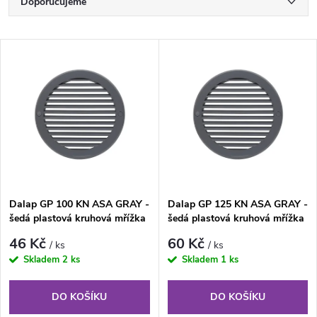
Ř
Doporučujeme
a
Nejlevnější
V
Nejdražší
z
ý
Nejprodávanější
e
p
Abecedně
n
i
í
s
Dalap GP 100 KN ASA GRAY -
Dalap GP 125 KN ASA GRAY -
p
šedá plastová kruhová mřížka
šedá plastová kruhová mřížka
p
r
46 Kč
60 Kč
/ ks
/ ks
r
Skladem
2 ks
Skladem
1 ks
o
o
DO KOŠÍKU
DO KOŠÍKU