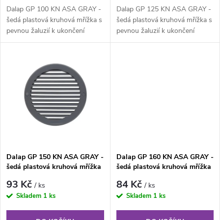
d
d
Dalap GP 100 KN ASA GRAY -
Dalap GP 125 KN ASA GRAY -
u
šedá plastová kruhová mřížka s
šedá plastová kruhová mřížka s
pevnou žaluzií k ukončení
pevnou žaluzií k ukončení
u
vzduchovodu.
vzduchovodu.
k
k
t
t
ů
ů
Dalap GP 150 KN ASA GRAY -
Dalap GP 160 KN ASA GRAY -
šedá plastová kruhová mřížka
šedá plastová kruhová mřížka
93 Kč
84 Kč
/ ks
/ ks
Skladem
1 ks
Skladem
1 ks