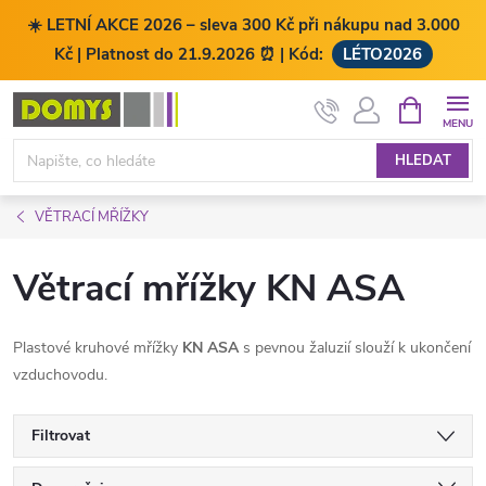
☀️ LETNÍ AKCE 2026 – sleva 300 Kč při nákupu nad 3.000
Kč | Platnost do 21.9.2026 ⏰ | Kód:
LÉTO2026
Přejít
NÁKUPNÍ
KOŠÍK
na
obsah
HLEDAT
VĚTRACÍ MŘÍŽKY
Větrací mřížky KN ASA
Plastové kruhové mřížky
KN ASA
s pevnou žaluzií slouží k ukončení
vzduchovodu.
Filtrovat