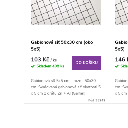
r
i
o
s
d
p
Gabionová síť 50x30 cm (oko
Gabio
u
5x5)
5x5)
r
103 Kč
146
/ ks
k
DO KOŠÍKU
o
Skladem
408 ks
Skl
t
d
Gabionová síť 5x5 cm - rozm. 50x30
Gabion
cm. Svařovaná gabionová síť okatosti 5
cm. Sva
ů
u
x 5 cm z drátu Zn + Al (Galfan)
x 5 cm 
průměru 4...
průměru
Kód:
35949
k
t