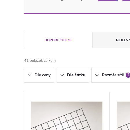
Ř
DOPORUČUJEME
NEJLEVN
a
41
položek celkem
z
Dle ceny
Dle štítku
Rozměr sítě
?
e
n
V
í
ý
p
p