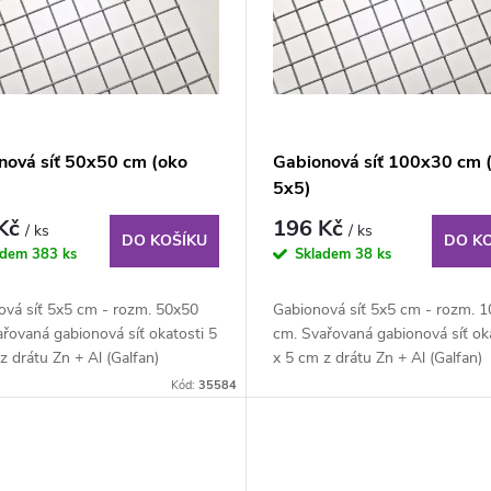
nová síť 50x50 cm (oko
Gabionová síť 100x30 cm 
5x5)
 Kč
196 Kč
/ ks
/ ks
DO KOŠÍKU
DO K
adem
383 ks
Skladem
38 ks
ová síť 5x5 cm - rozm. 50x50
Gabionová síť 5x5 cm - rozm. 
řovaná gabionová síť okatosti 5
cm. Svařovaná gabionová síť oka
z drátu Zn + Al (Galfan)
x 5 cm z drátu Zn + Al (Galfan)
 4...
průměru 4...
Kód:
35584