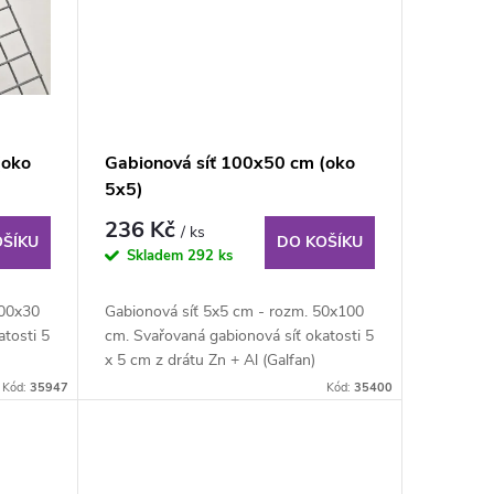
(oko
Gabionová síť 100x50 cm (oko
5x5)
236 Kč
/ ks
OŠÍKU
DO KOŠÍKU
Skladem
292 ks
100x30
Gabionová síť 5x5 cm - rozm. 50x100
tosti 5
cm. Svařovaná gabionová síť okatosti 5
x 5 cm z drátu Zn + Al (Galfan)
průměru 4...
Kód:
35947
Kód:
35400