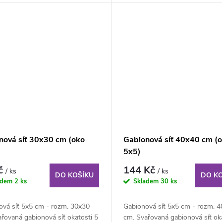
nová síť 30x30 cm (oko
Gabionová síť 40x40 cm (
5x5)
č
144 Kč
/ ks
/ ks
DO KOŠÍKU
DO K
adem
2 ks
Skladem
30 ks
ová síť 5x5 cm - rozm. 30x30
Gabionová síť 5x5 cm - rozm. 
řovaná gabionová síť okatosti 5
cm. Svařovaná gabionová síť oka