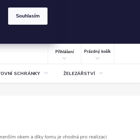
⏰ | Kód:
LÉTO2026
Souhlasím
izace gabionů - inspirujte se!
Kalkulačka gabionu 10x10 cm
CZK
NÁKUPNÍ
KOŠÍK
Prázdný košík
Přihlášení
TOVNÍ SCHRÁNKY
ŽELEZÁŘSTVÍ
TREZOR
enším okem a díky tomu je vhodná pro realizaci