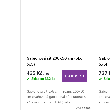
Gabionová síť 200x50 cm (oko
Gabio
5x5)
5x5)
465 Kč
727
/ ks
DO KOŠÍKU
Skladem
332 ks
Skl
Gabionová síť 5x5 cm - rozm. 200x50
Gabion
cm Svařovaná gabionová síť okatosti 5
cm. Sva
x 5 cm z drátu Zn + Al (Galfan)
x 5 cm 
průměru 4...
průměru
Kód:
35585