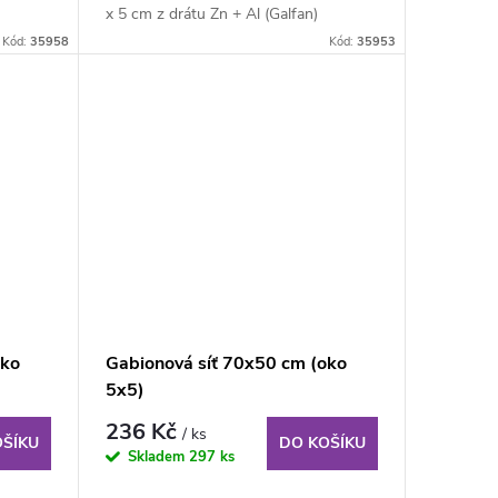
x 5 cm z drátu Zn + Al (Galfan)
průměru 4...
Kód:
35958
Kód:
35953
oko
Gabionová síť 70x50 cm (oko
5x5)
236 Kč
/ ks
OŠÍKU
DO KOŠÍKU
Skladem
297 ks