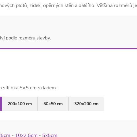
ových plotů, zídek, opěrných stěn a dalšího. Většina rozměrů j
ství podle rozměru stavby.
h sítí oka 5×5 cm skladem:
200×100 cm
50×50 cm
320×200 cm
x5cm
-
10x2,5cm
-
5x5cm