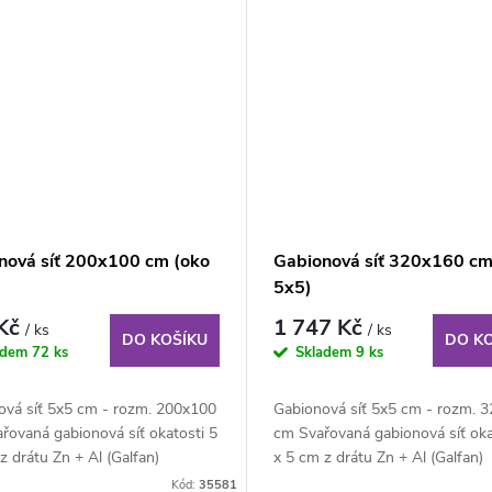
nová síť 200x100 cm (oko
Gabionová síť 320x160 cm
5x5)
 Kč
1 747 Kč
/ ks
/ ks
DO KOŠÍKU
DO K
adem
72 ks
Skladem
9 ks
ová síť 5x5 cm - rozm. 200x100
Gabionová síť 5x5 cm - rozm. 
řovaná gabionová síť okatosti 5
cm Svařovaná gabionová síť oka
z drátu Zn + Al (Galfan)
x 5 cm z drátu Zn + Al (Galfan)
 4...
průměru 4...
Kód:
35581