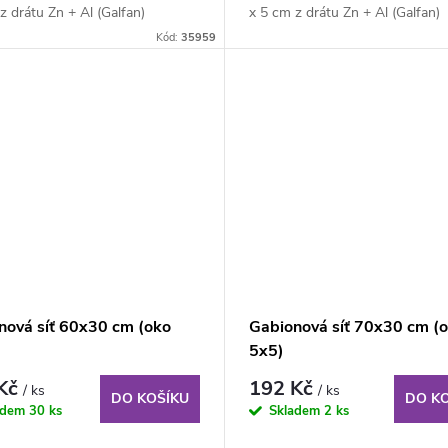
z drátu Zn + Al (Galfan)
x 5 cm z drátu Zn + Al (Galfan)
 4...
průměru 4...
Kód:
35959
nová síť 60x30 cm (oko
Gabionová síť 70x30 cm (
5x5)
 Kč
192 Kč
/ ks
/ ks
DO KOŠÍKU
DO K
adem
30 ks
Skladem
2 ks