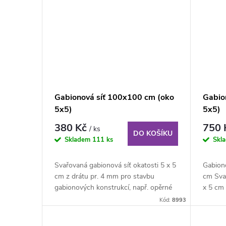
ů
Gabionová síť 100x100 cm (oko
Gabio
5x5)
5x5)
380 Kč
750
/ ks
DO KOŠÍKU
Skladem
111 ks
Skl
Svařovaná gabionová síť okatosti 5 x 5
Gabion
cm z drátu pr. 4 mm pro stavbu
cm Svař
gabionových konstrukcí, např. opěrné
x 5 cm 
stěny,...
průměru
Kód:
8993