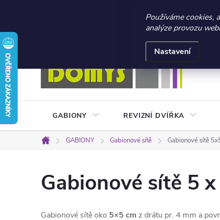
☀️ LETNÍ AKCE 2026 –
Používáme cookies, 
analýze provozu webu 
Přejít
Doprava a platba
Kontakty
Obchodní podmínky
na
Nastavení
obsah
GABIONY
REVIZNÍ DVÍŘKA
GABIONY
Gabionové sítě
Gabionové sítě 5x
Domů
Gabionové sítě 5 x
Gabionové sítě oko
5×5 cm
z drátu pr. 4 mm a pov