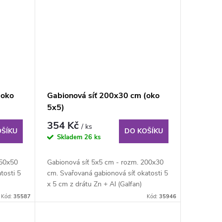
(oko
Gabionová síť 200x30 cm (oko
5x5)
354 Kč
/ ks
OŠÍKU
DO KOŠÍKU
Skladem
26 ks
150x50
Gabionová síť 5x5 cm - rozm. 200x30
tosti 5
cm. Svařovaná gabionová síť okatosti 5
x 5 cm z drátu Zn + Al (Galfan)
průměru 4...
Kód:
35587
Kód:
35946