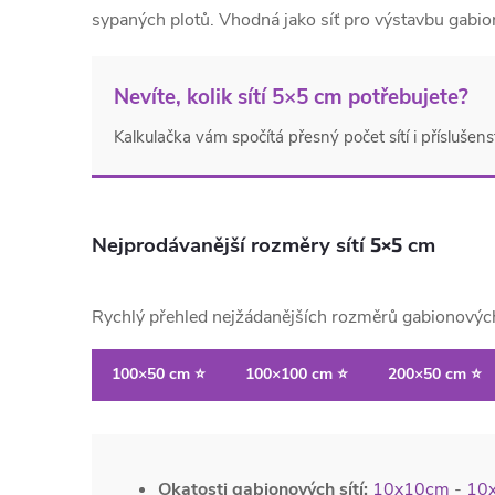
sypaných plotů. Vhodná jako síť pro výstavbu gabion
Nevíte, kolik sítí 5×5 cm potřebujete?
Kalkulačka vám spočítá přesný počet sítí i příslušen
Nejprodávanější rozměry sítí
5×5
cm
Rychlý přehled nejžádanějších rozměrů gabionovýc
100×50 cm ⭐
100×100 cm ⭐
200×50 cm ⭐
Okatosti gabionových sítí:
10x10cm
-
10