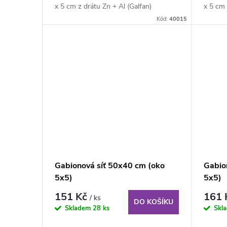
x 5 cm z drátu Zn + Al (Galfan)
x 5 cm 
průměru 4 mm...
průměru
Kód:
40015
Gabionová síť 50x40 cm (oko
Gabio
5x5)
5x5)
151 Kč
161
/ ks
DO KOŠÍKU
Skladem
28 ks
Skl