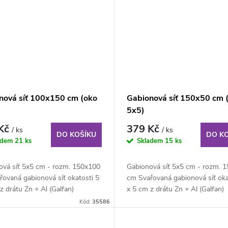
nová síť 100x150 cm (oko
Gabionová síť 150x50 cm 
5x5)
 Kč
379 Kč
/ ks
/ ks
DO KOŠÍKU
DO K
adem
21 ks
Skladem
15 ks
ová síť 5x5 cm - rozm. 150x100
Gabionová síť 5x5 cm - rozm. 
ovaná gabionová síť okatosti 5
cm Svařovaná gabionová síť oka
z drátu Zn + Al (Galfan)
x 5 cm z drátu Zn + Al (Galfan)
 4...
průměru 4...
Kód:
35586