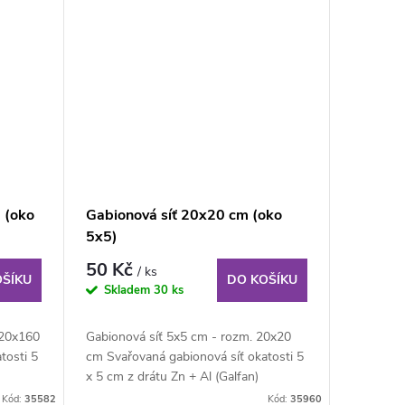
 (oko
Gabionová síť 20x20 cm (oko
5x5)
50 Kč
/ ks
OŠÍKU
DO KOŠÍKU
Skladem
30 ks
320x160
Gabionová síť 5x5 cm - rozm. 20x20
tosti 5
cm Svařovaná gabionová síť okatosti 5
x 5 cm z drátu Zn + Al (Galfan)
průměru 4 mm...
Kód:
35582
Kód:
35960