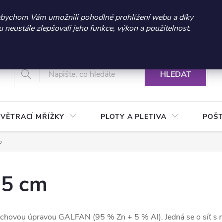
 sleva 300 Kč při nákupu nad 3.000 Kč | Platnost do 21.9.2026 
abychom Vám umožnili pohodlné prohlížení webu a díky
neustále zlepšovali jeho funkce, výkon a použitelnost.
+420 604 269 200
Vrácení a reklamace zboží
Podmínky ochrany osobních údajů
Real
HLEDAT
VĚTRACÍ MŘÍŽKY
PLOTY A PLETIVA
POŠ
5
 5 cm
rchovou úpravou GALFAN (95 % Zn + 5 % Al). Jedná se o síť s m