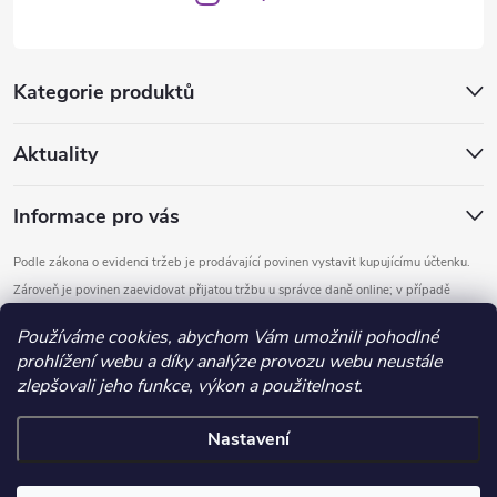
Kategorie produktů
Aktuality
Informace pro vás
Podle zákona o evidenci tržeb je prodávající povinen vystavit kupujícímu účtenku.
Zároveň je povinen zaevidovat přijatou tržbu u správce daně online; v případě
technického výpadku pak nejpozději do 48 hodin.
Používáme cookies, abychom Vám umožnili pohodlné
prohlížení webu a díky analýze provozu webu neustále
Copyright 2026
DOMYS
. Všechna práva vyhrazena.
Upravit nastavení
zlepšovali jeho funkce, výkon a použitelnost.
cookies
Nastavení
Vytvořil Shoptet