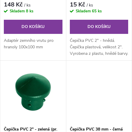
r
148 Kč
15 Kč
/ ks
/ ks
r
Skladem
8 ks
Skladem
65 ks
o
o
DO KOŠÍKU
DO KOŠÍKU
d
d
Adaptér zemního vrutu pro
Čepička PVC 2" - hnědá.
u
hranoly 100x100 mm
Čepička plastová, velikost 2".
Vyrobena z plastu, hnědé barvy.
u
k
k
t
t
ů
ů
Čepička PVC 2" - zelená (pr.
Čepička PVC 38 mm - černá