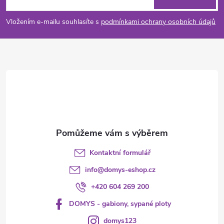
v
p
Vložením e-mailu souhlasíte s
podmínkami ochrany osobních údajů
k
a
y
t
v
ý
í
p
i
s
Kontaktní formulář
u
info
@
domys-eshop.cz
+420 604 269 200
DOMYS - gabiony, sypané ploty
domys123