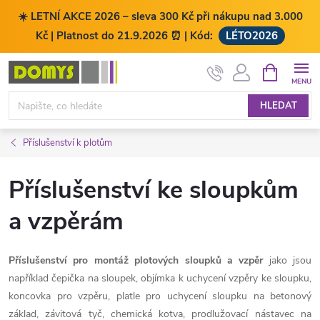
☀️ LETNÍ AKCE 2026 – sleva 300 Kč při nákupu nad 3.000
Kč | Platnost do 21.9.2026 ⏰ | Kód:
LÉTO2026
Přejít
NÁKUPNÍ
KOŠÍK
na
obsah
HLEDAT
Příslušenství k plotům
Příslušenství ke sloupkům
a vzpěrám
Příslušenství pro montáž plotových sloupků a vzpěr
jako jsou
například čepička na sloupek, objímka k uchycení vzpěry ke sloupku,
koncovka pro vzpěru, platle pro uchycení sloupku na betonový
základ, závitová tyč, chemická kotva, prodlužovací nástavec na