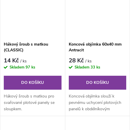
Hákový šroub s matkou
Koncová objímka 60x40 mm
(CLASSIC)
Antracit
14 Kč
28 Kč
/ ks
/ ks
Skladem
97 ks
Skladem
33 ks
DO KOŠÍKU
DO KOŠÍKU
Hákový šroub s matkou pro
Koncová objímka slouží k
svařované plotové panely se
pevnému uchycení plotových
sloupkem.
panelů k obdélníkovým
sloupkům. Tento prvek je
nezbytný pro...