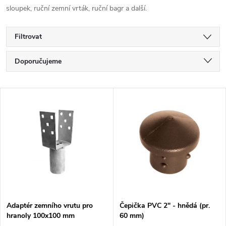
sloupek, ruční zemní vrták, ruční bagr a další.
Filtrovat
Ř
Doporučujeme
a
Nejlevnější
V
Nejdražší
z
ý
Nejprodávanější
e
p
Abecedně
n
i
í
s
Adaptér zemního vrutu pro
Čepička PVC 2" - hnědá (pr.
p
hranoly 100x100 mm
60 mm)
p