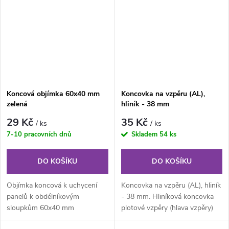
Koncová objímka 60x40 mm
Koncovka na vzpěru (AL),
zelená
hliník - 38 mm
29 Kč
35 Kč
/ ks
/ ks
7-10 pracovních dnů
Skladem
54 ks
DO KOŠÍKU
DO KOŠÍKU
Objímka koncová k uchycení
Koncovka na vzpěru (AL), hliník
panelů k obdélníkovým
- 38 mm. Hliníková koncovka
sloupkům 60x40 mm
plotové vzpěry (hlava vzpěry)
slouží při stavbě plotu k...