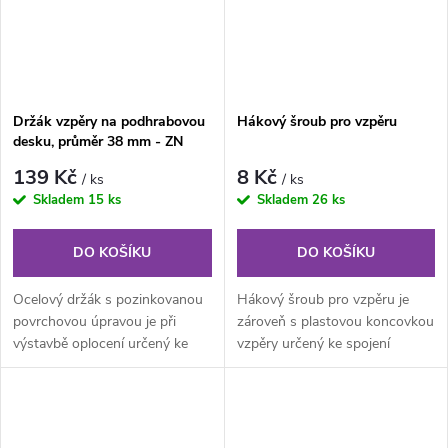
Držák vzpěry na podhrabovou
Hákový šroub pro vzpěru
desku, průměr 38 mm - ZN
139 Kč
8 Kč
/ ks
/ ks
Skladem
15 ks
Skladem
26 ks
DO KOŠÍKU
DO KOŠÍKU
Ocelový držák s pozinkovanou
Hákový šroub pro vzpěru je
povrchovou úpravou je při
zároveň s plastovou koncovkou
výstavbě oplocení určený ke
vzpěry určený ke spojení
spojení plotové vzpěry s...
plotové vzpěry a sloupku při
stavbě...