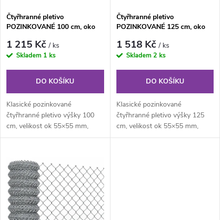
í
s
Čtyřhranné pletivo
Čtyřhranné pletivo
p
POZINKOVANÉ 100 cm, oko
POZINKOVANÉ 125 cm, oko
p
55×55 mm, role 25 m, bez ND
55×55 mm, role 25 m, bez ND
r
1 215 Kč
1 518 Kč
/ ks
/ ks
r
Skladem
1 ks
Skladem
2 ks
o
o
DO KOŠÍKU
DO KOŠÍKU
d
d
Klasické pozinkované
Klasické pozinkované
u
čtyřhranné pletivo výšky 100
čtyřhranné pletivo výšky 125
cm, velikost ok 55×55 mm,
cm, velikost ok 55×55 mm,
u
průměr drátu 2,00 mm,
průměr drátu 2,00 mm,
k
kompaktní role o...
kompaktní role o...
k
t
t
ů
ů