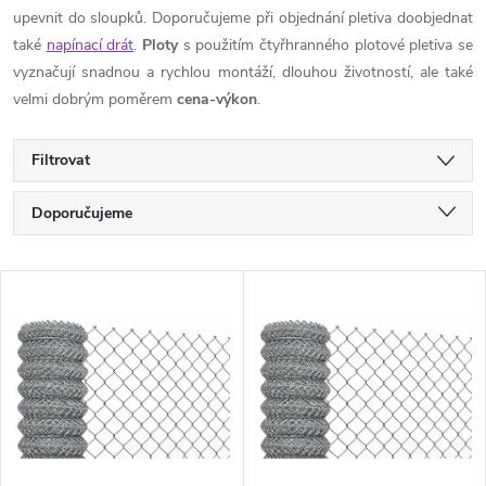
upevnit do sloupků. Doporučujeme při objednání pletiva doobjednat
také
napínací drát
.
Ploty
s použitím čtyřhranného plotové pletiva se
vyznačují snadnou a rychlou montáží, dlouhou životností, ale také
velmi dobrým poměrem
cena-výkon
.
Filtrovat
Ř
Doporučujeme
a
Nejlevnější
V
Nejdražší
z
ý
Nejprodávanější
e
p
Abecedně
n
i