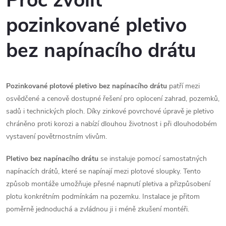
Proč zvolit
l
pozinkované pletivo
á
bez napínacího drátu
d
a
Pozinkované plotové pletivo bez napínacího drátu
patří mezi
c
osvědčené a cenově dostupné řešení pro oplocení zahrad, pozemků,
sadů i technických ploch. Díky zinkové povrchové úpravě je pletivo
í
chráněno proti korozi a nabízí dlouhou životnost i při dlouhodobém
p
vystavení povětrnostním vlivům.
r
Pletivo bez napínacího drátu
se instaluje pomocí samostatných
napínacích drátů, které se napínají mezi plotové sloupky. Tento
v
způsob montáže umožňuje přesné napnutí pletiva a přizpůsobení
k
plotu konkrétním podmínkám na pozemku. Instalace je přitom
poměrně jednoduchá a zvládnou ji i méně zkušení montéři.
y