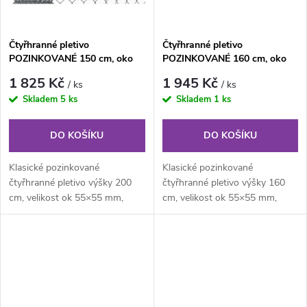
Čtyřhranné pletivo
Čtyřhranné pletivo
POZINKOVANÉ 150 cm, oko
POZINKOVANÉ 160 cm, oko
55×55 mm, role 25 m, bez ND
55×55 mm, role 25 m, bez ND
1 825 Kč
1 945 Kč
/ ks
/ ks
Skladem
5 ks
Skladem
1 ks
DO KOŠÍKU
DO KOŠÍKU
Klasické pozinkované
Klasické pozinkované
čtyřhranné pletivo výšky 200
čtyřhranné pletivo výšky 160
cm, velikost ok 55×55 mm,
cm, velikost ok 55×55 mm,
průměr drátu 2,00 mm,
průměr drátu 2,00 mm,
kompaktní role o...
kompaktní role o...