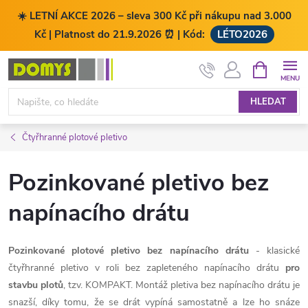
☀️ LETNÍ AKCE 2026 – sleva 300 Kč při nákupu nad 3.000
Kč | Platnost do 21.9.2026 ⏰ | Kód:
LÉTO2026
Přejít
NÁKUPNÍ
KOŠÍK
na
obsah
HLEDAT
Čtyřhranné plotové pletivo
Pozinkované pletivo bez
napínacího drátu
Pozinkované plotové pletivo bez napínacího drátu
- klasické
čtyřhranné pletivo v roli bez zapleteného napínacího drátu
pro
stavbu plotů
, tzv. KOMPAKT. Montáž pletiva bez napínacího drátu je
snazší, díky tomu, že se drát vypíná samostatně a lze ho snáze