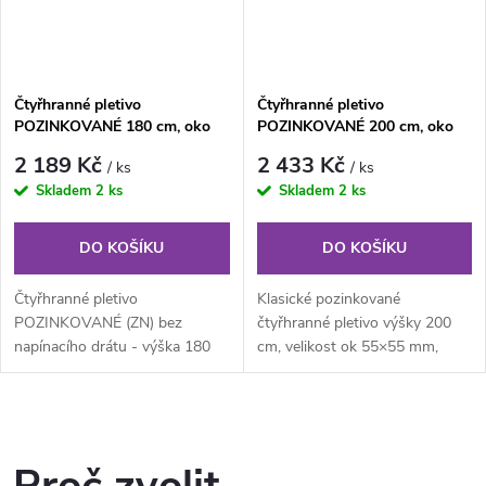
Čtyřhranné pletivo
Čtyřhranné pletivo
POZINKOVANÉ 180 cm, oko
POZINKOVANÉ 200 cm, oko
55×55 mm, role 25 m, bez ND
55×55 mm, role 25 m, bez ND
2 189 Kč
2 433 Kč
/ ks
/ ks
Skladem
2 ks
Skladem
2 ks
DO KOŠÍKU
DO KOŠÍKU
Čtyřhranné pletivo
Klasické pozinkované
POZINKOVANÉ (ZN) bez
čtyřhranné pletivo výšky 200
napínacího drátu - výška 180
cm, velikost ok 55×55 mm,
cm, 25 m. Klasické pozinkované
průměr drátu 2,00 mm,
čtyřhranné...
kompaktní role o...
O
v