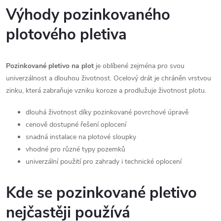
v
Výhody pozinkovaného
ý
plotového pletiva
p
Pozinkované pletivo na plot
je oblíbené zejména pro svou
i
univerzálnost a dlouhou životnost. Ocelový drát je chráněn vrstvou
s
zinku, která zabraňuje vzniku koroze a prodlužuje životnost plotu.
u
dlouhá životnost díky pozinkované povrchové úpravě
cenově dostupné řešení oplocení
snadná instalace na plotové sloupky
vhodné pro různé typy pozemků
univerzální použití pro zahrady i technické oplocení
Kde se pozinkované pletivo
nejčastěji používá