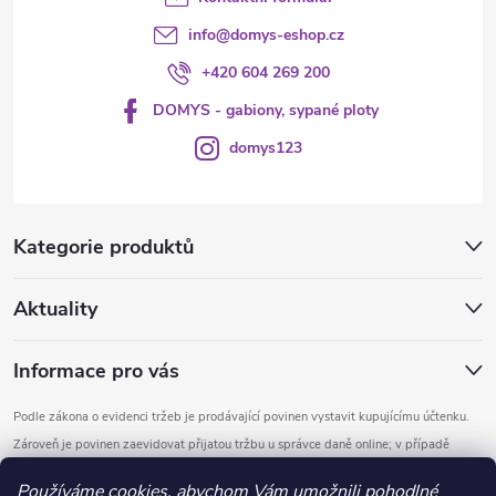
info
@
domys-eshop.cz
+420 604 269 200
DOMYS - gabiony, sypané ploty
domys123
Kategorie produktů
Aktuality
Informace pro vás
Podle zákona o evidenci tržeb je prodávající povinen vystavit kupujícímu účtenku.
Zároveň je povinen zaevidovat přijatou tržbu u správce daně online; v případě
technického výpadku pak nejpozději do 48 hodin.
Používáme cookies, abychom Vám umožnili pohodlné