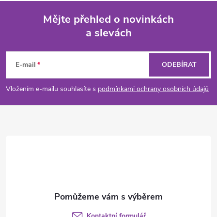
Mějte přehled o novinkách
a slevách
Z
á
E-mail
ODEBÍRAT
p
Vložením e-mailu souhlasíte s
podmínkami ochrany osobních údajů
a
t
í
Kontaktní formulář