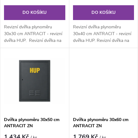
o
o
DO KOŠÍKU
DO KOŠÍKU
d
d
Revizní dvířka plynoměru
Revizní dvířka plynoměru
u
30x30 cm ANTRACIT - revizní
30x40 cm ANTRACIT - revizní
dvířka HUP. Revizní dvířka na
dvířka HUP. Revizní dvířka na
u
plyn z pozinkovaného...
plyn z pozinkovaného
k
lakovaného...
k
t
t
ů
ů
Dvířka plynoměru 30x50 cm
Dvířka plynoměru 30x60 cm
ANTRACIT ZN
ANTRACIT ZN
1 434 Kč
1 769 Kč
/ ks
/ ks