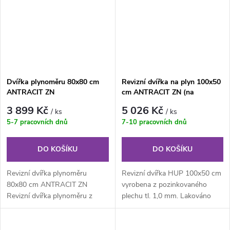
Dvířka plynoměru 80x80 cm
Revizní dvířka na plyn 100x50
ANTRACIT ZN
cm ANTRACIT ZN (na
čtyřhran) dvoukřídlá
3 899 Kč
5 026 Kč
/ ks
/ ks
5-7 pracovních dnů
7-10 pracovních dnů
DO KOŠÍKU
DO KOŠÍKU
Revizní dvířka plynoměru
Revizní dvířka HUP 100x50 cm
80x80 cm ANTRACIT ZN
vyrobena z pozinkovaného
Revizní dvířka plynoměru z
plechu tl. 1,0 mm. Lakováno
pozinkovaného plechu síla 1
práškovou barvou - Antracit
mm s povrchovou...
RAL...