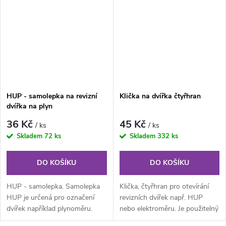
HUP - samolepka na revizní
Klička na dvířka čtyřhran
dvířka na plyn
36 Kč
45 Kč
/ ks
/ ks
Skladem
72 ks
Skladem
332 ks
DO KOŠÍKU
DO KOŠÍKU
HUP - samolepka. Samolepka
Klička, čtyřhran pro otevírání
HUP je určená pro označení
revizních dvířek např. HUP
dvířek například plynoměru.
nebo elektroměru. Je použitelný
Vyřezaná písmena HUP žluté
pro otvory 6x6 mm.