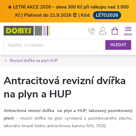
☀️ LETNÍ AKCE 2026 – sleva 300 Kč při nákupu nad 3.000
Kč | Platnost do 21.9.2026 ⏰ | Kód:
LÉTO2026
Přejít
NÁKUPNÍ
KOŠÍK
na
obsah
HLEDAT
Revizní dvířka na plyn HUP
Antracitová revizní dvířka
na plyn a HUP
Antracitová revizní dvířka na plyn a HUP, lakovaný pozinkovaný
plech
- revizní dvířka na plyn vyrobená z pozinkovaného plechu,
lakováno tmavě šedou antracitovou barvou RAL 7016.