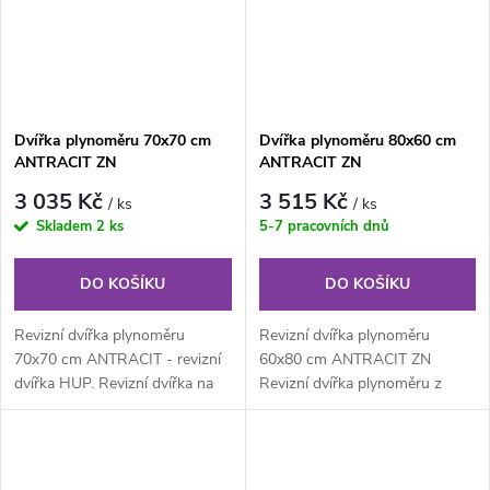
Dvířka plynoměru 70x70 cm
Dvířka plynoměru 80x60 cm
ANTRACIT ZN
ANTRACIT ZN
3 035 Kč
3 515 Kč
/ ks
/ ks
Skladem
2 ks
5-7 pracovních dnů
DO KOŠÍKU
DO KOŠÍKU
Revizní dvířka plynoměru
Revizní dvířka plynoměru
70x70 cm ANTRACIT - revizní
60x80 cm ANTRACIT ZN
dvířka HUP. Revizní dvířka na
Revizní dvířka plynoměru z
plyn z pozinkovaného
pozinkovaného plechu síla 1
lakovaného...
mm s povrchovou...