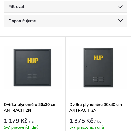
Filtrovat
Ř
Doporučujeme
a
Nejlevnější
V
Nejdražší
z
ý
Nejprodávanější
e
p
Abecedně
n
i
í
s
Dvířka plynoměru 30x30 cm
Dvířka plynoměru 30x40 cm
p
ANTRACIT ZN
ANTRACIT ZN
p
r
1 179 Kč
1 375 Kč
/ ks
/ ks
r
5-7 pracovních dnů
5-7 pracovních dnů