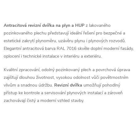
barvy.
O
v
Antracitová revizní dvířka na plyn a HUP
z lakovaného
pozinkovaného plechu představují ideální řešení pro bezpečné a
l
estetické zakrytí plynoměru, uzávěru plynu i plynových rozvodů.
á
Elegantní antracitová barva RAL 7016 skvěle doplní moderní fasády,
oplocení i technické instalace v interiéru a exteriéru.
d
Kvalitní zpracování, odolný pozinkovaný plech a povrchová úprava
a
zajišťují dlouhou životnost, vysokou odolnost vůči povětrnostním
vlivům a snadnou údržbu.
Revizní dvířka
umožňují pohodlný
c
přístup ke kontrole a servisování plynových instalací a zároveň
í
zachovávají čistý a moderní vzhled stavby.
p
r