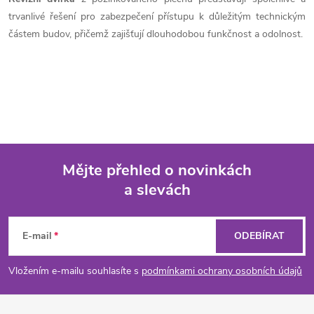
trvanlivé řešení pro zabezpečení přístupu k důležitým technickým
částem budov, přičemž zajišťují dlouhodobou funkčnost a odolnost.
Mějte přehled o novinkách
a slevách
Z
á
E-mail
ODEBÍRAT
p
Vložením e-mailu souhlasíte s
podmínkami ochrany osobních údajů
a