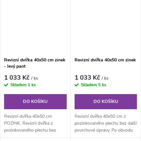
Revizní dvířka 40x50 cm zinek
Revizní dvířka 40x50 cm zinek
- levý pant
1 033 Kč
1 033 Kč
/ ks
/ ks
Skladem
1 ks
Skladem
5 ks
DO KOŠÍKU
DO KOŠÍKU
Revizní dvířka 40x50 cm
Revizní dvířka 40x50 cm z
POZINK. Revizní dvířka z
pozinkovaného plechu bez další
pozinkovaného plechu bez
povrchové úpravy. Po obvodu
povrchové úpravy s
rámu jsou z vnitřní části...