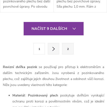
pozinkovaného plechu bez další
plechu bez povrchové úpravy.
povrchové úpravy. Po obvodu
Síla plechu 1,0 mm. Rám z
rámu jsou z vnitřní části...
jednoho kusu, hloubka rámu
55...
O
NAČÍST 9 DALŠÍCH
v
l
S
1
2
t
á
r
d
á
Revizní dvířka pozink
se používají pro přístup k elektroměrům a
a
n
dalším technickým zařízením. Jsou vyrobená z pozinkovaného
k
plechu, což zajišťuje jejich dlouhou životnost a odolnost vůči korozi.
c
o
Níže jsou uvedeny vlastnosti této kategorie:
í
v
Materiál
:
Pozinkovaný plech
poskytuje dvířkům vynikající
á
p
ochranu proti korozi a povětrnostním vlivům, což je ideální
n