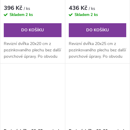
396 Kč
436 Kč
/ ks
/ ks
Skladem
2 ks
Skladem
2 ks
DO KOŠÍKU
DO KOŠÍKU
Revizní dvířka 20x20 cm z
Revizní dvířka 20x25 cm z
pozinkovaného plechu bez další
pozinkovaného plechu bez další
povrchové úpravy. Po obvodu
povrchové úpravy. Po obvodu
rámu jsou z vnitřní části...
rámu jsou z vnitřní části...