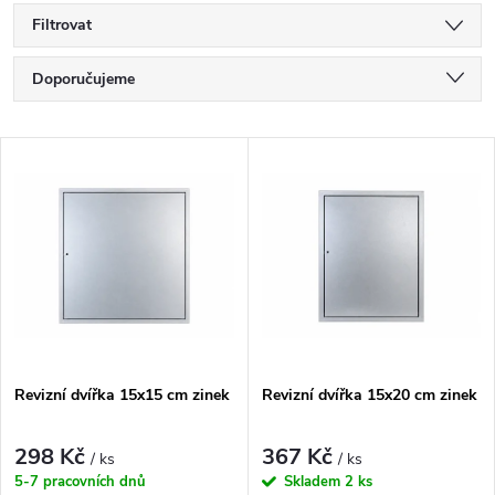
Filtrovat
Ř
Doporučujeme
a
Nejlevnější
V
Nejdražší
z
ý
Nejprodávanější
e
p
Abecedně
n
i
í
s
Revizní dvířka 15x15 cm zinek
Revizní dvířka 15x20 cm zinek
p
p
r
298 Kč
367 Kč
/ ks
/ ks
r
5-7 pracovních dnů
Skladem
2 ks