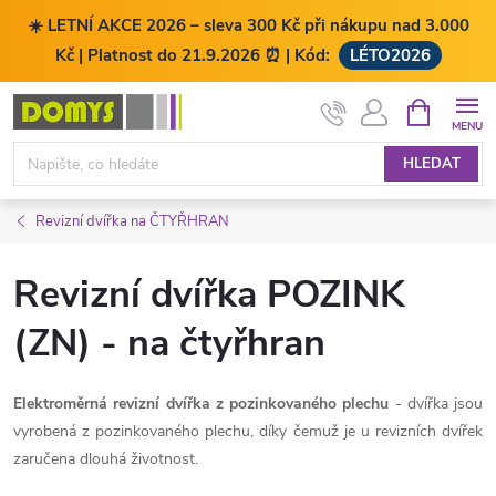
☀️ LETNÍ AKCE 2026 – sleva 300 Kč při nákupu nad 3.000
Kč | Platnost do 21.9.2026 ⏰ | Kód:
LÉTO2026
Přejít
NÁKUPNÍ
KOŠÍK
na
obsah
HLEDAT
Revizní dvířka na ČTYŘHRAN
Revizní dvířka POZINK
(ZN) - na čtyřhran
Elektroměrná revizní dvířka z pozinkovaného plechu
- dvířka jsou
vyrobená z pozinkovaného plechu, díky čemuž je u revizních dvířek
zaručena dlouhá životnost.