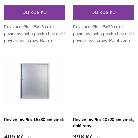
o
o
DO KOŠÍKU
DO KOŠÍKU
d
d
Revizní dvířka 15x15 cm z
Revizní dvířka 15x20 cm z
u
pozinkovaného plechu bez další
pozinkovaného plechu bez další
povrchové úpravy. Rám je
povrchové úpravy. Po obvodu
u
vyroben jednoho kusu, hloubka
rámu jsou z vnitřní části...
k
rámu...
k
t
t
ů
ů
Revizní dvířka 15x30 cm zinek
Revizní dvířka 20x20 cm zinek,
oblé rohy
409 Kč
396 Kč
/ ks
/ ks