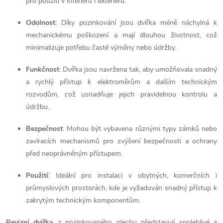
pro použití v interiéru i exteriéru.
r
í
Odolnost
: Díky pozinkování jsou dvířka méně náchylná k
v
mechanickému poškození a mají dlouhou životnost, což
k
minimalizuje potřebu časté výměny nebo údržby.
y
Funkčnost
: Dvířka jsou navržena tak, aby umožňovala snadný
a rychlý přístup k elektroměrům a dalším technickým
v
rozvodům, což usnadňuje jejich pravidelnou kontrolu a
ý
údržbu.
p
Bezpečnost
: Mohou být vybavena různými typy zámků nebo
zavíracích mechanismů pro zvýšení bezpečnosti a ochrany
i
před neoprávněným přístupem.
s
Použití
: Ideální pro instalaci v obytných, komerčních i
u
průmyslových prostorách, kde je vyžadován snadný přístup k
zakrytým technickým komponentům.
Revizní dvířka
z pozinkovaného plechu představují spolehlivé a