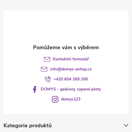
t
í
Kontaktní formulář
info
@
domys-eshop.cz
+420 604 269 200
DOMYS - gabiony, sypané ploty
domys123
Kategorie produktů