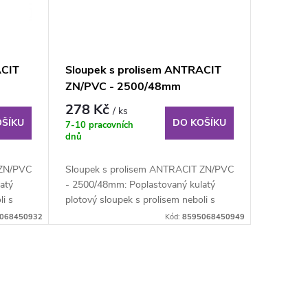
ACIT
Sloupek s prolisem ANTRACIT
ZN/PVC - 2500/48mm
278 Kč
/ ks
OŠÍKU
DO KOŠÍKU
7-10 pracovních
dnů
 ZN/PVC
Sloupek s prolisem ANTRACIT ZN/PVC
atý
- 2500/48mm: Poplastovaný kulatý
i s
plotový sloupek s prolisem neboli s
montážní...
068450932
Kód:
8595068450949