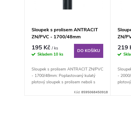
o
s
d
p
Sloupek s prolisem ANTRACIT
Sloup
u
ZN/PVC - 1700/48mm
ZN/P
r
195 Kč
219
/ ks
k
DO KOŠÍKU
o
Skladem
10 ks
Skl
t
d
Sloupek s prolisem ANTRACIT ZN/PVC
Sloupe
- 1700/48mm: Poplastovaný kulatý
- 2000
ů
u
plotový sloupek s prolisem neboli s
plotový
montážní...
montážn
Kód:
8595068450918
k
t
O
ů
v