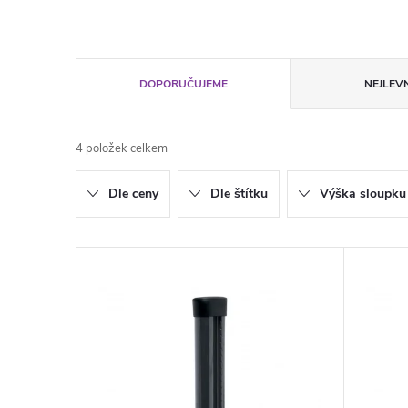
Ř
DOPORUČUJEME
NEJLEVN
a
4
položek celkem
z
Dle ceny
Dle štítku
Výška sloupku
e
n
V
í
ý
p
p
r
i