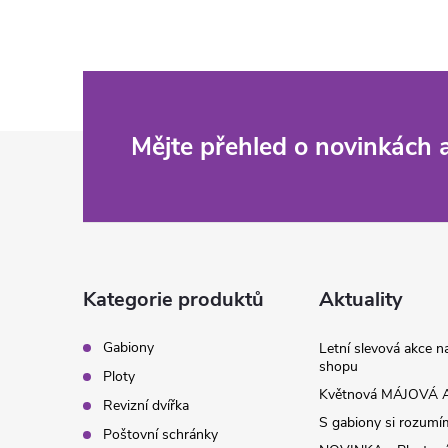
l
á
d
Z
Mějte přehled o novinkách
a
c
á
í
p
p
a
Kategorie produktů
Aktuality
r
t
v
Gabiony
Letní slevová akce 
shopu
Ploty
k
í
Květnová MÁJOVÁ A
Revizní dvířka
y
S gabiony si rozumíme
Poštovní schránky