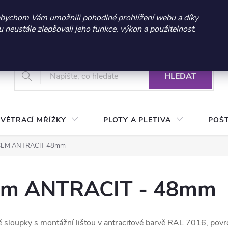
 sleva 300 Kč při nákupu nad 3.000 Kč | Platnost do 21.9.2026 
abychom Vám umožnili pohodlné prohlížení webu a díky
neustále zlepšovali jeho funkce, výkon a použitelnost.
+420 604 269 200
Vrácení a reklamace zboží
Podmínky ochrany osobních údajů
Real
HLEDAT
VĚTRACÍ MŘÍŽKY
PLOTY A PLETIVA
POŠ
SEM ANTRACIT 48mm
sem ANTRACIT - 48mm
vé sloupky s montážní lištou v antracitové barvě RAL 7016, po