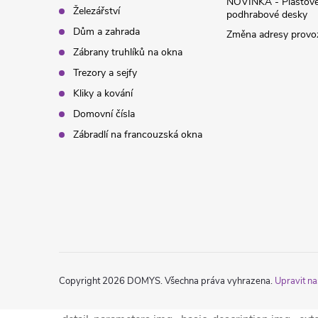
NOVINKA - Plastov
v
Železářství
podhrabové desky
Dům a zahrada
Změna adresy provoz
ý
Zábrany truhlíků na okna
p
Trezory a sejfy
Kliky a kování
i
Domovní čísla
s
Zábradlí na francouzská okna
u
Copyright 2026
DOMYS
. Všechna práva vyhrazena.
Upravit na