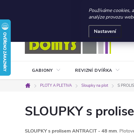
☀️ LETNÍ AKCE 2026 –
Používáme cookies, 
analýze provozu webu 
Přejít
Doprava a platba
Kontakty
Obchodní podmínky
na
Nastavení
obsah
GABIONY
REVIZNÍ DVÍŘKA
PLOTY A PLETIVA
Sloupky na plot
S PROLI
Domů
SLOUPKY s proli
SLOUPKY s prolisem ANTRACIT - 48 mm
. Ploto