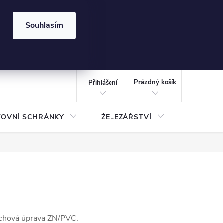
⏰ | Kód:
LÉTO2026
Souhlasím
izace gabionů - inspirujte se!
Kalkulačka gabionu 10x10 cm
CZK
NÁKUPNÍ
KOŠÍK
Prázdný košík
Přihlášení
TOVNÍ SCHRÁNKY
ŽELEZÁŘSTVÍ
TREZOR
vrchová úprava ZN/PVC.