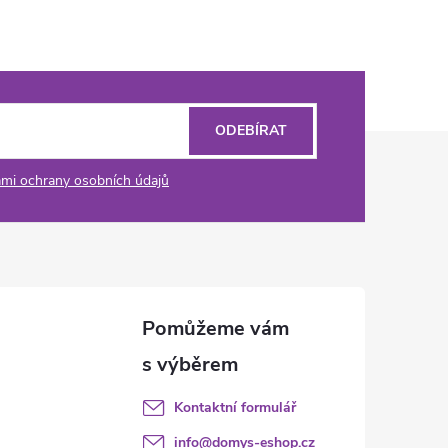
ODEBÍRAT
mi ochrany osobních údajů
Kontaktní formulář
info
@
domys-eshop.cz