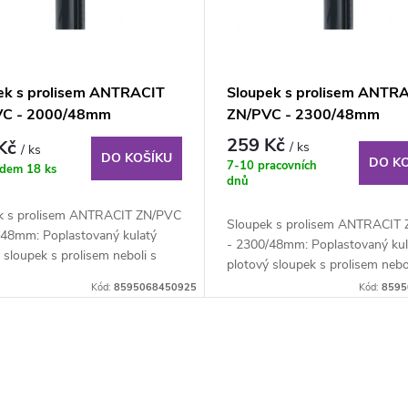
ek s prolisem ANTRACIT
Sloupek s prolisem ANTR
VC - 2000/48mm
ZN/PVC - 2300/48mm
259 Kč
 Kč
/ ks
/ ks
DO KOŠÍKU
DO K
7-10 pracovních
adem
18 ks
dnů
k s prolisem ANTRACIT ZN/PVC
Sloupek s prolisem ANTRACIT
/48mm: Poplastovaný kulatý
- 2300/48mm: Poplastovaný kul
 sloupek s prolisem neboli s
plotový sloupek s prolisem nebol
í...
montážní...
Kód:
8595068450925
Kód:
8595