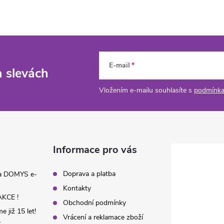
E-mail
a slevách
Vložením e-mailu souhlasíte s
podmínka
Informace pro vás
Doprava a platba
na DOMYS e-
Kontakty
KCE !
Obchodní podmínky
 již 15 let!
Vrácení a reklamace zboží