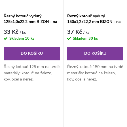
Řezný kotouč vydutý
Řezný kotouč vydutý
125x1,0x22,2 mm BIZON - na
150x1,2x22,2 mm BIZON - na
ocel a nerez
ocel a nerez
33 Kč
37 Kč
/ ks
/ ks
Skladem
10 ks
Skladem
30 ks
DO KOŠÍKU
DO KOŠÍKU
Řezný kotouč 125 mm na tvrdé
Řezný kotouč 150 mm na tvrdé
materiály: kotouč na železo,
materiály: kotouč na železo,
kov, ocel a nerez.
kov, ocel a nerez.