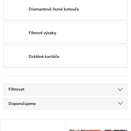
Diamantové řezné kotouče
Fíbrové výseky
Drátěné kartáče
Filtrovat
Ř
Doporučujeme
a
Nejlevnější
V
Nejdražší