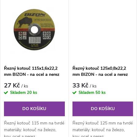
k
k
t
t
ů
ů
Řezný kotouč 115x1,6x22,2
Řezný kotouč 125x0,8x22,2
mm BIZON - na ocel a nerez
mm BIZON - na ocel a nerez
27 Kč
33 Kč
/ ks
/ ks
Skladem
20 ks
Skladem
50 ks
DO KOŠÍKU
DO KOŠÍKU
Řezný kotouč 115 mm na tvrdé
Řezný kotouč 125 mm na tvrdé
materiály: kotouč na železo,
materiály: kotouč na železo,
kov, ocel a nerez.
kov, ocel a nerez.