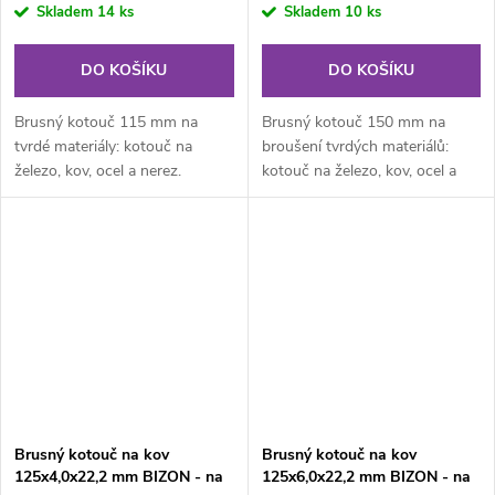
Skladem
14 ks
Skladem
10 ks
DO KOŠÍKU
DO KOŠÍKU
Brusný kotouč 115 mm na
Brusný kotouč 150 mm na
tvrdé materiály: kotouč na
broušení tvrdých materiálů:
železo, kov, ocel a nerez.
kotouč na železo, kov, ocel a
nerez.
Brusný kotouč na kov
Brusný kotouč na kov
125x4,0x22,2 mm BIZON - na
125x6,0x22,2 mm BIZON - na