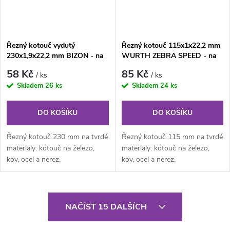
Řezný kotouč vydutý
Řezný kotouč 115x1x22,2 mm
230x1,9x22,2 mm BIZON - na
WURTH ZEBRA SPEED - na
ocel a nerez
ocel a nerez
58 Kč
85 Kč
/ ks
/ ks
Skladem
26 ks
Skladem
24 ks
DO KOŠÍKU
DO KOŠÍKU
Řezný kotouč 230 mm na tvrdé
Řezný kotouč 115 mm na tvrdé
materiály: kotouč na železo,
materiály: kotouč na železo,
kov, ocel a nerez.
kov, ocel a nerez.
O
NAČÍST 15 DALŠÍCH
v