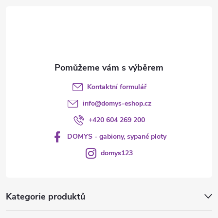
t
v
ý
í
p
i
s
Kontaktní formulář
u
info
@
domys-eshop.cz
+420 604 269 200
DOMYS - gabiony, sypané ploty
domys123
Kategorie produktů