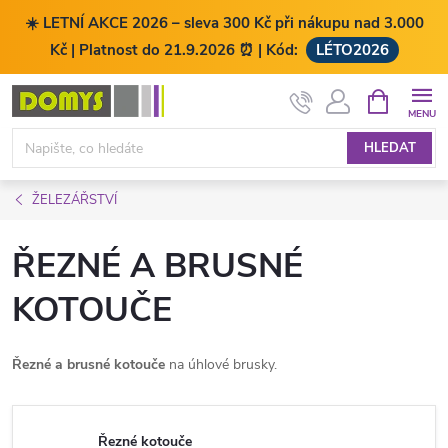
☀️ LETNÍ AKCE 2026 – sleva 300 Kč při nákupu nad 3.000
Kč | Platnost do 21.9.2026 ⏰ | Kód:
LÉTO2026
Přejít
NÁKUPNÍ
KOŠÍK
na
obsah
HLEDAT
ŽELEZÁŘSTVÍ
ŘEZNÉ A BRUSNÉ
KOTOUČE
Řezné a brusné kotouče
na úhlové brusky.
Řezné kotouče