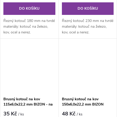
DO KOŠÍKU
DO KOŠÍKU
Řezný kotouč 180 mm na tvrdé
Řezný kotouč 230 mm na tvrdé
materiály: kotouč na železo,
materiály: kotouč na železo,
kov, ocel a nerez.
kov, ocel a nerez.
Brusný kotouč na kov
Brusný kotouč na kov
115x6,0x22,2 mm BIZON - na
150x6,0x22,2 mm BIZON
ocel a nerez
35 Kč
48 Kč
/ ks
/ ks