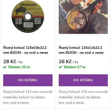
z
ý
Nejprodávanější
e
p
Abecedně
n
i
í
s
Řezný kotouč 115x0,8x22,2
Řezný kotouč 115x1,0x22,2
p
mm BIZON - na ocel a nerez
mm BIZON - na ocel a nerez
p
r
28 Kč
26 Kč
/ ks
/ ks
r
Skladem
20 ks
Skladem
57 ks
o
o
DO KOŠÍKU
DO KOŠÍKU
d
d
Řezný kotouč 115 mm na tvrdé
Řezný kotouč 115 mm na tvrdé
u
materiály: kotouč na železo,
materiály: kotouč na železo,
kov, ocel a nerez.
kov, ocel a nerez.
u