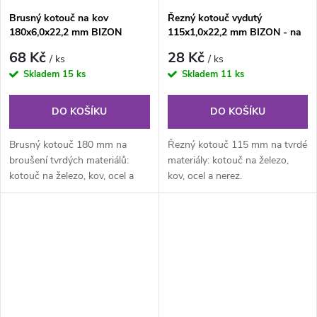
Brusný kotouč na kov
Řezný kotouč vydutý
180x6,0x22,2 mm BIZON
115x1,0x22,2 mm BIZON - na
ocel a nerez
68 Kč
28 Kč
/ ks
/ ks
Skladem
15 ks
Skladem
11 ks
DO KOŠÍKU
DO KOŠÍKU
Brusný kotouč 180 mm na
Řezný kotouč 115 mm na tvrdé
broušení tvrdých materiálů:
materiály: kotouč na železo,
kotouč na železo, kov, ocel a
kov, ocel a nerez.
nerez.