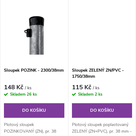
k
38 mm, výška 175 cm....
38 mm, výška 200 cm....
k
t
t
ů
ů
Sloupek POZINK - 2300/38mm
Sloupek ZELENÝ ZN/PVC -
1750/38mm
148 Kč
115 Kč
/ ks
/ ks
Skladem
26 ks
Skladem
2 ks
DO KOŠÍKU
DO KOŠÍKU
Plotový sloupek
Plotový sloupek poplastovaný
POZINKOVANÝ (ZN), pr. 38
ZELENÝ (ZN+PVC), pr. 38 mm -