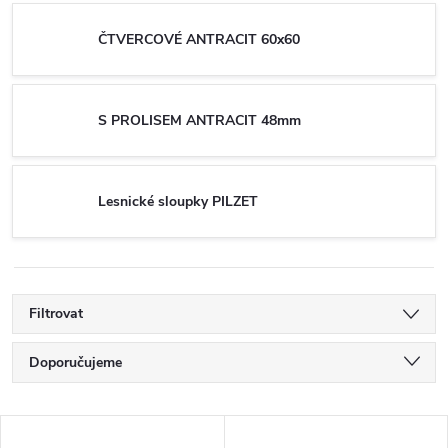
ČTVERCOVÉ ANTRACIT 60x60
S PROLISEM ANTRACIT 48mm
Lesnické sloupky PILZET
Filtrovat
Ř
Doporučujeme
a
Nejlevnější
V
Nejdražší