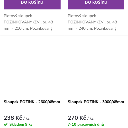
DO KOŠÍKU
DO KOŠÍKU
Plotový sloupek
Plotový sloupek
POZINKOVANÝ (ZN), pr. 48
POZINKOVANÝ (ZN), pr. 48
mm - 210 cm: Pozinkovaný
mm - 240 cm: Pozinkovaný
kulatý plotový sloupek průměru
kulatý plotový sloupek průměru
48 mm, výška 210 cm....
48 mm, výška 210 cm....
Sloupek POZINK - 2600/48mm
Sloupek POZINK - 3000/48mm
238 Kč
270 Kč
/ ks
/ ks
Skladem
9 ks
7-10 pracovních dnů