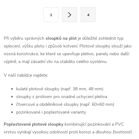
l
S
1
4
t
á
r
d
á
Při výběru správných
sloupků na plot
je důležité zohlednit typ
a
n
oplocení, výšku plotu i způsob kotvení. Plotové sloupky slouží jako
k
nosná konstrukce, ke které se upevňuje pletivo, panely nebo další
c
o
výplně, a mají zásadní vliv na stabilitu celého systému.
í
v
V naší nabídce najdete:
á
p
n
kulaté plotové sloupky (např. 38 mm, 48 mm)
r
í
sloupky s prolisem pro snadné uchycení pletiva
čtvercové a obdélníkové sloupky (např. 60×60 mm)
v
pozinkované i poplastované varianty
k
Poplastované plotové sloupky
kombinující pozinkování a PVC
y
vrstvu vynikají vysokou odolností proti korozi a dlouhou životností.