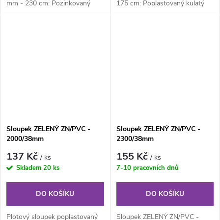
mm - 230 cm: Pozinkovaný
175 cm: Poplastovaný kulatý
kulatý plotový sloupek průměru
plotový sloupek průměru 38
38 mm, výška 230 cm....
mm,...
Sloupek ZELENÝ ZN/PVC -
Sloupek ZELENÝ ZN/PVC -
2000/38mm
2300/38mm
137 Kč
155 Kč
/ ks
/ ks
Skladem
20 ks
7-10 pracovních dnů
DO KOŠÍKU
DO KOŠÍKU
Plotový sloupek poplastovaný
Sloupek ZELENÝ ZN/PVC -