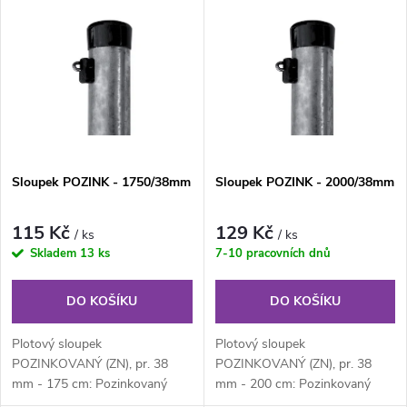
z
ý
Nejprodávanější
e
p
Abecedně
n
i
í
s
Sloupek POZINK - 1750/38mm
Sloupek POZINK - 2000/38mm
p
p
r
115 Kč
129 Kč
/ ks
/ ks
r
Skladem
13 ks
7-10 pracovních dnů
o
o
DO KOŠÍKU
DO KOŠÍKU
d
d
Plotový sloupek
Plotový sloupek
u
POZINKOVANÝ (ZN), pr. 38
POZINKOVANÝ (ZN), pr. 38
mm - 175 cm: Pozinkovaný
mm - 200 cm: Pozinkovaný
u
kulatý plotový sloupek průměru
kulatý plotový sloupek průměru