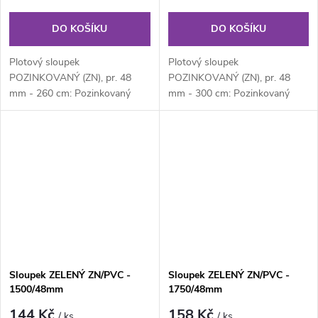
DO KOŠÍKU
DO KOŠÍKU
Plotový sloupek
Plotový sloupek
POZINKOVANÝ (ZN), pr. 48
POZINKOVANÝ (ZN), pr. 48
mm - 260 cm: Pozinkovaný
mm - 300 cm: Pozinkovaný
kulatý plotový sloupek průměru
kulatý plotový sloupek průměru
48 mm, výška 210 cm....
48 mm, výška 300 cm....
Sloupek ZELENÝ ZN/PVC -
Sloupek ZELENÝ ZN/PVC -
1500/48mm
1750/48mm
144 Kč
158 Kč
/ ks
/ ks