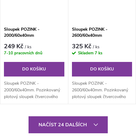
Sloupek POZINK -
Sloupek POZINK -
2000/60x40mm
2600/60x40mm
249 Kč
325 Kč
/ ks
/ ks
7-10 pracovních dnů
Skladem
7 ks
DO KOŠÍKU
DO KOŠÍKU
Sloupek POZINK -
Sloupek POZINK -
2000/60x40mm. Pozinkovaný
2600/60x40mm. Pozinkovaný
plotový sloupek čtvercového
plotový sloupek čtvercového
průřezu 60x40 mm, výška 200
průřezu 60x40 mm, výška 260
cm, síla stěny 1,5...
cm, síla stěny 1,5...
O
NAČÍST 24 DALŠÍCH
v