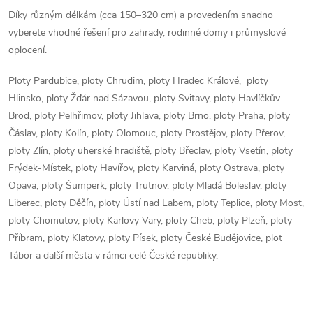
v
Díky různým délkám (cca 150–320 cm) a provedením snadno
vyberete vhodné řešení pro zahrady, rodinné domy i průmyslové
ý
oplocení.
p
Ploty Pardubice, ploty Chrudim, ploty Hradec Králové, ploty
i
Hlinsko, ploty Žďár nad Sázavou, ploty Svitavy, ploty Havlíčkův
Brod, ploty Pelhřimov, ploty Jihlava, ploty Brno, ploty Praha, ploty
s
Čáslav, ploty Kolín, ploty Olomouc, ploty Prostějov, ploty Přerov,
u
ploty Zlín, ploty uherské hradiště, ploty Břeclav, ploty Vsetín, ploty
Frýdek-Místek, ploty Havířov, ploty Karviná, ploty Ostrava, ploty
Opava, ploty Šumperk, ploty Trutnov, ploty Mladá Boleslav, ploty
Liberec, ploty Děčín, ploty Ústí nad Labem, ploty Teplice, ploty Most,
ploty Chomutov, ploty Karlovy Vary, ploty Cheb, ploty Plzeň, ploty
Příbram, ploty Klatovy, ploty Písek, ploty České Budějovice, plot
Tábor a další města v rámci celé České republiky.