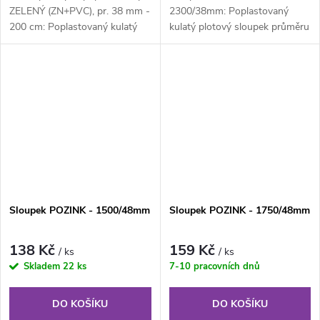
ZELENÝ (ZN+PVC), pr. 38 mm -
2300/38mm: Poplastovaný
200 cm: Poplastovaný kulatý
kulatý plotový sloupek průměru
plotový sloupek průměru 38
38 mm, výška 230 cm.
mm,...
Součástí...
Sloupek POZINK - 1500/48mm
Sloupek POZINK - 1750/48mm
138 Kč
159 Kč
/ ks
/ ks
Skladem
22 ks
7-10 pracovních dnů
DO KOŠÍKU
DO KOŠÍKU