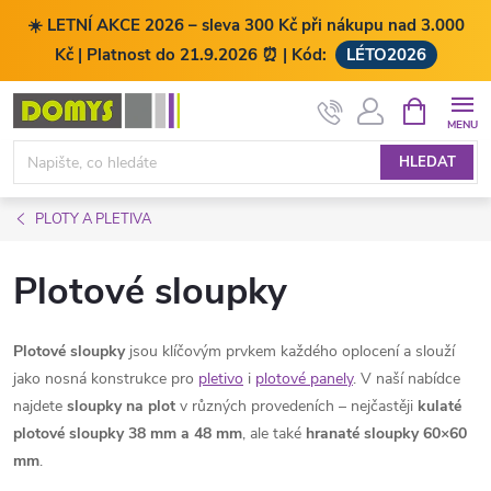
☀️ LETNÍ AKCE 2026 – sleva 300 Kč při nákupu nad 3.000
Kč | Platnost do 21.9.2026 ⏰ | Kód:
LÉTO2026
Přejít
NÁKUPNÍ
KOŠÍK
na
obsah
HLEDAT
PLOTY A PLETIVA
Plotové sloupky
Plotové sloupky
jsou klíčovým prvkem každého oplocení a slouží
jako nosná konstrukce pro
pletivo
i
plotové panely
. V naší nabídce
najdete
sloupky na plot
v různých provedeních – nejčastěji
kulaté
plotové sloupky 38 mm a 48 mm
, ale také
hranaté sloupky 60×60
mm
.