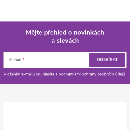
Mějte přehled o novinkách
a slevách
Z
á
E-mail
ODEBÍRAT
p
Vložením e-mailu souhlasíte s
podmínkami ochrany osobních údajů
a
t
í