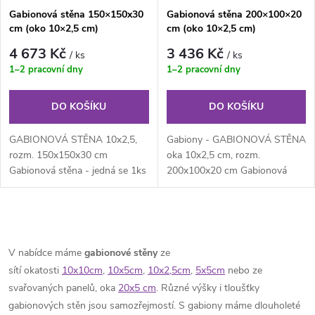
s
Gabionová stěna 150×150x30
Gabionová stěna 200×100×20
p
cm (oko 10×2,5 cm)
cm (oko 10×2,5 cm)
p
r
4 673 Kč
3 436 Kč
/ ks
/ ks
r
1–2 pracovní dny
1–2 pracovní dny
o
o
DO KOŠÍKU
DO KOŠÍKU
d
d
GABIONOVÁ STĚNA 10x2,5,
Gabiony - GABIONOVÁ STĚNA
u
rozm. 150x150x30 cm
oka 10x2,5 cm, rozm.
Gabionová stěna - jedná se 1ks
200x100x20 cm Gabionová
u
kompletní gabionové stěny
stěna je vhodná například jako
k
rozm....
plotová nebo...
k
O
t
t
v
V nabídce máme
gabionové stěny
ze
ů
sítí
okatosti
10x10cm
,
10x5cm
,
10x2,5cm
,
5x5cm
nebo ze
ů
l
svařovaných panelů, oka
20x5 cm
.
Různé výšky i tloušťky
á
gabionových stěn jsou samozřejmostí.
S gabiony máme dlouholeté