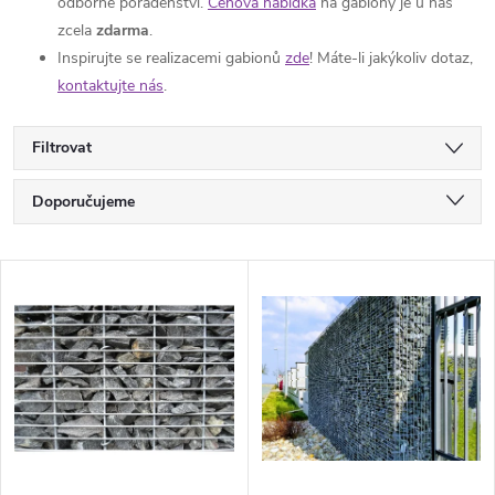
odborné poradenství.
Cenová nabídka
na gabiony je u nás
zcela
zdarma
.
Inspirujte se realizacemi gabionů
zde
! Máte-li jakýkoliv dotaz,
kontaktujte nás
.
Filtrovat
Ř
Doporučujeme
a
Nejlevnější
V
Nejdražší
z
ý
Nejprodávanější
e
p
Abecedně
n
i
í