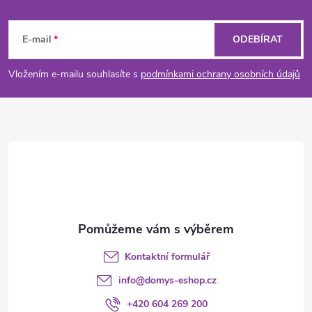
Z
p
á
E-mail
ODEBÍRAT
i
p
s
Vložením e-mailu souhlasíte s
podmínkami ochrany osobních údajů
u
a
t
í
Kontaktní formulář
info
@
domys-eshop.cz
+420 604 269 200