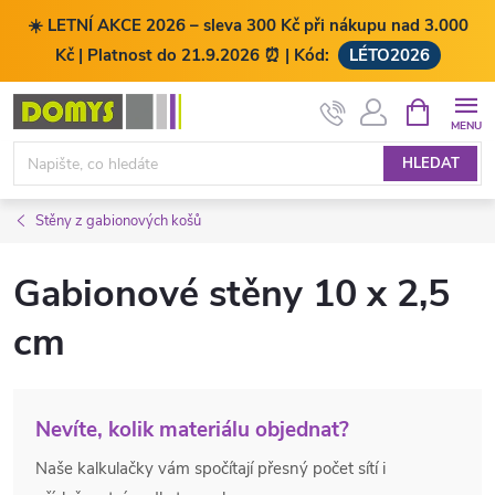
☀️ LETNÍ AKCE 2026 – sleva 300 Kč při nákupu nad 3.000
Kč | Platnost do 21.9.2026 ⏰ | Kód:
LÉTO2026
Přejít
NÁKUPNÍ
KOŠÍK
na
obsah
HLEDAT
Stěny z gabionových košů
Gabionové stěny 10 x 2,5
cm
Nevíte, kolik materiálu objednat?
Naše kalkulačky vám spočítají přesný počet sítí i