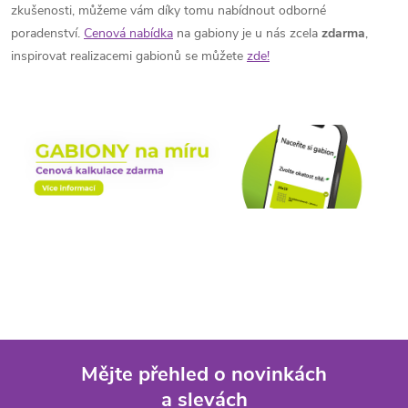
zkušenosti, můžeme vám díky tomu nabídnout odborné
d
poradenství.
Cenová nabídka
na gabiony je u nás zcela
zdarma
,
inspirovat realizacemi gabionů se můžete
zde!
a
c
í
p
r
v
k
y
v
Mějte přehled o novinkách
ý
a slevách