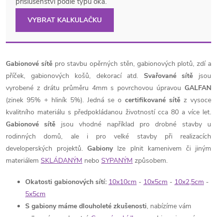
příslušenství podle typu oka.
VYBRAT KALKULAČKU
Gabionové sítě
pro stavbu opěrných stěn, gabionových plotů, zdí a
příček, gabionových košů, dekorací atd.
Svařované sítě
jsou
vyrobené z drátu průměru 4mm s povrchovou úpravou
GALFAN
(zinek 95% + hliník 5%). Jedná se o
certifikované sítě
z vysoce
kvalitního materiálu s předpokládanou životností cca 80 a více let.
Gabionové sítě
jsou vhodné například pro drobné stavby u
rodinných domů, ale i pro velké stavby při realizacích
developerských projektů.
Gabiony
lze plnit kamenivem či jiným
materiálem
SKLÁDANÝM
nebo
SYPANÝM
způsobem.
Okatosti gabionových sítí:
10x10cm
-
10x5cm
-
10x2,5cm
-
5x5cm
S gabiony máme dlouholeté zkušenosti
, nabízíme vám