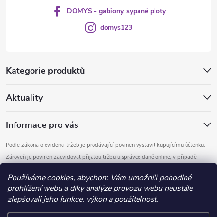
DOMYS - gabiony, sypané ploty
domys123
Kategorie produktů
Aktuality
Informace pro vás
Podle zákona o evidenci tržeb je prodávající povinen vystavit kupujícímu účtenku.
Zároveň je povinen zaevidovat přijatou tržbu u správce daně online; v případě
technického výpadku pak nejpozději do 48 hodin.
Používáme cookies, abychom Vám umožnili pohodlné
prohlížení webu a díky analýze provozu webu neustále
Copyright 2026
DOMYS
. Všechna práva vyhrazena.
Upravit nastavení
zlepšovali jeho funkce, výkon a použitelnost.
cookies