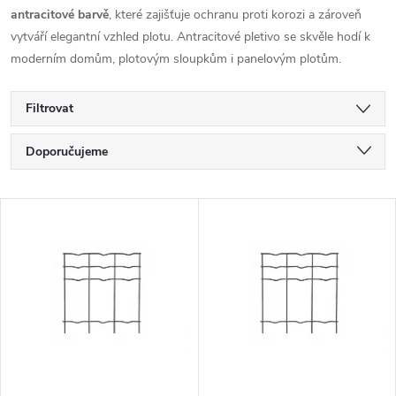
antracitové barvě
, které zajišťuje ochranu proti korozi a zároveň
vytváří elegantní vzhled plotu. Antracitové pletivo se skvěle hodí k
moderním domům, plotovým sloupkům i panelovým plotům.
Filtrovat
Ř
Doporučujeme
a
Nejlevnější
V
Nejdražší
z
ý
Nejprodávanější
e
p
Abecedně
n
i
í
s