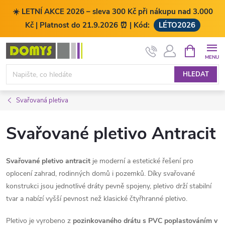
☀️ LETNÍ AKCE 2026 – sleva 300 Kč při nákupu nad 3.000
Kč | Platnost do 21.9.2026 ⏰ | Kód:
LÉTO2026
Přejít
NÁKUPNÍ
KOŠÍK
na
obsah
HLEDAT
Svařovaná pletiva
Svařované pletivo Antracit
Svařované pletivo antracit
je moderní a estetické řešení pro
oplocení zahrad, rodinných domů i pozemků. Díky svařované
konstrukci jsou jednotlivé dráty pevně spojeny, pletivo drží stabilní
tvar a nabízí vyšší pevnost než klasické čtyřhranné pletivo.
Pletivo je vyrobeno z
pozinkovaného drátu s PVC poplastováním v