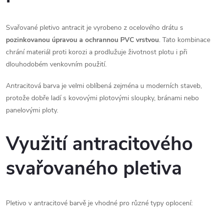
v
ý
Svařované pletivo antracit je vyrobeno z ocelového drátu s
p
pozinkovanou úpravou a ochrannou PVC vrstvou
. Tato kombinace
chrání materiál proti korozi a prodlužuje životnost plotu i při
i
dlouhodobém venkovním použití.
s
Antracitová barva je velmi oblíbená zejména u moderních staveb,
u
protože dobře ladí s kovovými plotovými sloupky, bránami nebo
panelovými ploty.
Využití antracitového
svařovaného pletiva
Pletivo v antracitové barvě je vhodné pro různé typy oplocení: