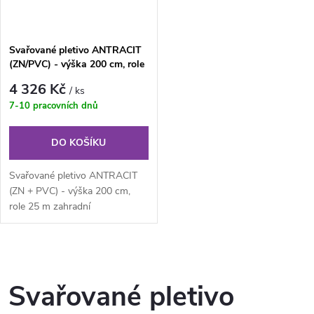
Svařované pletivo ANTRACIT
(ZN/PVC) - výška 200 cm, role
25 m
4 326 Kč
/ ks
7-10 pracovních dnů
DO KOŠÍKU
Svařované pletivo ANTRACIT
(ZN + PVC) - výška 200 cm,
role 25 m zahradní
poplastované svařované pletivo
v rolích (ZN...
O
v
Svařované pletivo