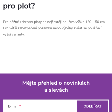
pro plot?
Pro běžné zahradní ploty se nejčastěji používá výška 120–150 cm.
Pro větší zabezpečení pozemku nebo výběhy zvířat se používají
vyšší varianty.
Mějte přehled o novinkách
a slevách
Z
á
E-mail
ODEBÍRAT