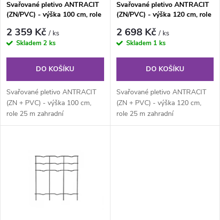
Svařované pletivo ANTRACIT
Svařované pletivo ANTRACIT
p
(ZN/PVC) - výška 100 cm, role
(ZN/PVC) - výška 120 cm, role
p
25 m
25 m
r
2 359 Kč
2 698 Kč
/ ks
/ ks
r
Skladem
2 ks
Skladem
1 ks
o
o
DO KOŠÍKU
DO KOŠÍKU
d
d
Svařované pletivo ANTRACIT
Svařované pletivo ANTRACIT
u
(ZN + PVC) - výška 100 cm,
(ZN + PVC) - výška 120 cm,
role 25 m zahradní
role 25 m zahradní
u
poplastované svařované pletivo
poplastované svařované pletivo
k
v rolích (ZN...
v rolích (ZN...
k
t
t
ů
ů