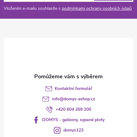
p
Vložením e-mailu souhlasíte s
podmínkami ochrany osobních údajů
a
t
í
Kontaktní formulář
info
@
domys-eshop.cz
+420 604 269 200
DOMYS - gabiony, sypané ploty
domys123