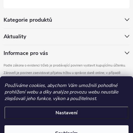
Kategorie produktů
Aktuality
Informace pro vás
Podle zákona o evidenci tržeb je prodávající povinen vystavit kupujícímu účtenku.
Zároveň je povinen zaevidovat přijatou tržbu u správce daně online; v případě
technického výpadku pak nejpozději do 48 hodin.
Používáme cookies, abychom Vám umožnili pohodlné
prohlížení webu a díky analýze provozu webu neustále
Copyright 2026
DOMYS
. Všechna práva vyhrazena.
Upravit nastavení
zlepšovali jeho funkce, výkon a použitelnost.
cookies
Nastavení
Vytvořil Shoptet
.detail-parameters img, .basic-description img, .extended-description