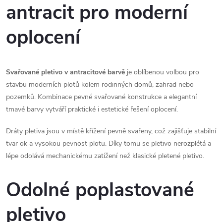
l
antracit pro moderní
á
oplocení
d
a
Svařované pletivo v antracitové barvě
je oblíbenou volbou pro
c
stavbu moderních plotů kolem rodinných domů, zahrad nebo
pozemků. Kombinace pevné svařované konstrukce a elegantní
í
tmavé barvy vytváří praktické i estetické řešení oplocení.
p
Dráty pletiva jsou v místě křížení pevně svařeny, což zajišťuje stabilní
r
tvar ok a vysokou pevnost plotu. Díky tomu se pletivo nerozplétá a
lépe odolává mechanickému zatížení než klasické pletené pletivo.
v
k
Odolné poplastované
y
pletivo