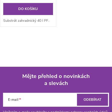
DO KOŠÍKU
Substrát zahradnický 40 l PF.
O
v
l
á
Mějte přehled o novinkách
d
a slevách
Z
a
á
c
E-mail
ODEBÍRAT
í