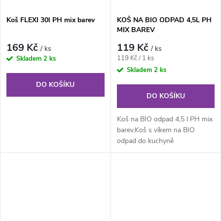
Koš FLEXI 30l PH mix barev
KOŠ NA BIO ODPAD 4,5L PH
MIX BAREV
169 Kč
119 Kč
/ ks
/ ks
Měrná
119 Kč / 1 ks
Skladem
2 ks
cena:
Skladem
2 ks
DO KOŠÍKU
DO KOŠÍKU
Koš na BIO odpad 4,5 l PH mix
barev.Koš s víkem na BIO
odpad do kuchyně