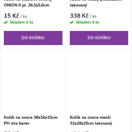
ONION II pr. 26,5x5,6cm
lakovaný
stohov.PH ZE tm.
15 Kč
338 Kč
/ ks
/ ks
Skladem
4 ks
Skladem
4 ks
DO KOŠÍKU
DO KOŠÍKU
Košík na ovoce 38x16x15cm
Košík na ovoce menší
PH mix barev
32x28x25cm lakovaný