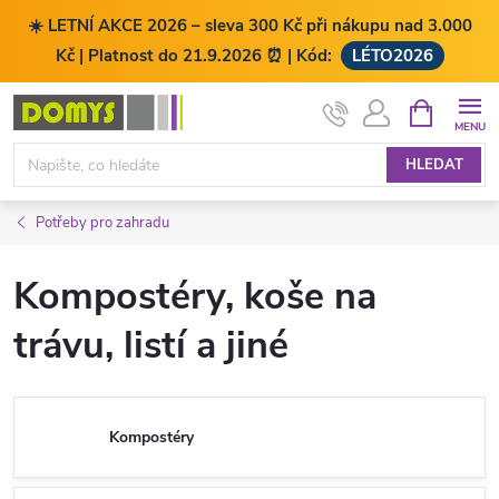
☀️ LETNÍ AKCE 2026 – sleva 300 Kč při nákupu nad 3.000
Kč | Platnost do 21.9.2026 ⏰ | Kód:
LÉTO2026
Přejít
NÁKUPNÍ
KOŠÍK
na
obsah
HLEDAT
Potřeby pro zahradu
Kompostéry, koše na
trávu, listí a jiné
Kompostéry