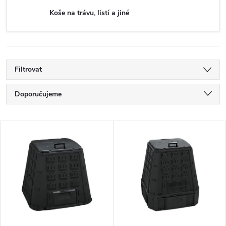
Koše na trávu, listí a jiné
Filtrovat
Ř
Doporučujeme
a
Nejlevnější
V
Nejdražší
z
ý
Nejprodávanější
e
p
Abecedně
n
i
í