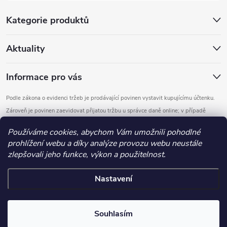
Kategorie produktů
Aktuality
Informace pro vás
Podle zákona o evidenci tržeb je prodávající povinen vystavit kupujícímu účtenku.
Zároveň je povinen zaevidovat přijatou tržbu u správce daně online; v případě
technického výpadku pak nejpozději do 48 hodin.
Používáme cookies, abychom Vám umožnili pohodlné
prohlížení webu a díky analýze provozu webu neustále
Copyright 2026
DOMYS
. Všechna práva vyhrazena.
Upravit nastavení
zlepšovali jeho funkce, výkon a použitelnost.
cookies
Nastavení
Vytvořil Shoptet
.detail-parameters img, .basic-description img, .extended-description
Souhlasím
img, .category-perex img, .category-description img, .article-content