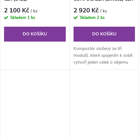
(S411)
2 100 Kč
2 920 Kč
/ ks
/ ks
Skladem
1 ks
Skladem
2 ks
DO KOŠÍKU
DO KOŠÍKU
Kompostér složený ze tří
modulů, které spojením k sobě
vytvoří jeden celek o objemu
1200 litrů.