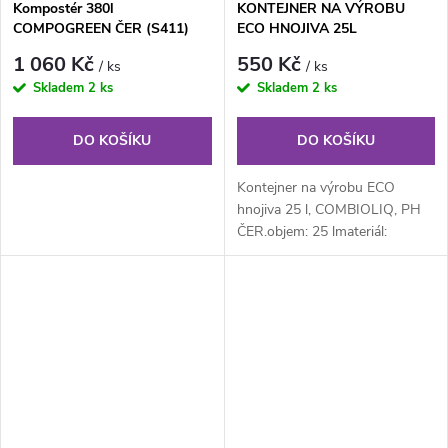
Kompostér 380l
KONTEJNER NA VÝROBU
COMPOGREEN ČER (S411)
ECO HNOJIVA 25L
COMBIOLIQ PH ČER
1 060 Kč
550 Kč
/ ks
/ ks
Skladem
2 ks
Skladem
2 ks
DO KOŠÍKU
DO KOŠÍKU
Kontejner na výrobu ECO
hnojiva 25 l, COMBIOLIQ, PH
ČER.objem: 25 lmateriál:
plastbarva: černá