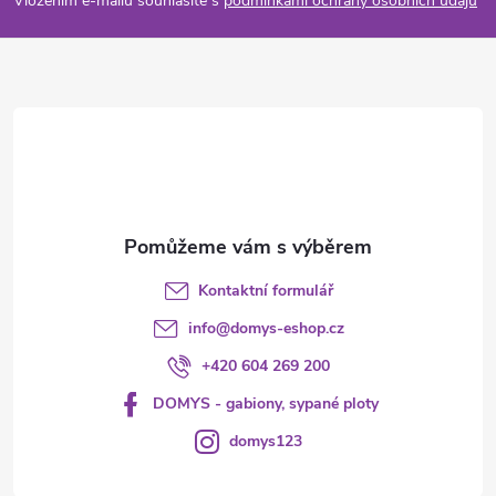
p
Vložením e-mailu souhlasíte s
podmínkami ochrany osobních údajů
p
a
r
t
v
í
k
y
v
Kontaktní formulář
ý
info
@
domys-eshop.cz
p
+420 604 269 200
i
DOMYS - gabiony, sypané ploty
s
domys123
u