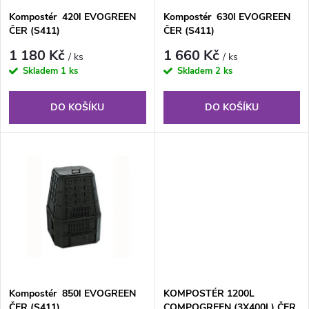
s
Kompostér 420l EVOGREEN
Kompostér 630l EVOGREEN
p
ČER (S411)
ČER (S411)
p
r
1 180 Kč
1 660 Kč
/ ks
/ ks
r
Skladem
1 ks
Skladem
2 ks
o
o
DO KOŠÍKU
DO KOŠÍKU
d
d
u
u
k
k
t
t
ů
ů
Kompostér 850l EVOGREEN
KOMPOSTÉR 1200L
ČER (S411)
COMPOGREEN (3X400L) ČER