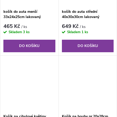
košík do auta menší
košík do auta střední
33x24x25cm lakovaný
40x30x30cm lakovaný
465 Kč
649 Kč
/ ks
/ ks
Skladem
3 ks
Skladem
1 ks
DO KOŠÍKU
DO KOŠÍKU
Košík na cibulové květiny
Košík na houby pr.20x28cm