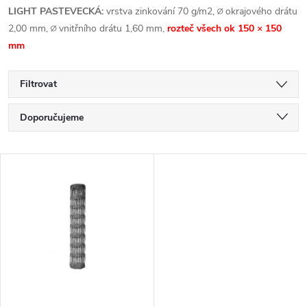
LIGHT PASTEVECKÁ:
vrstva zinkování 70 g/m2, ∅ okrajového drátu
2,00 mm, ∅ vnitřního drátu 1,60 mm,
rozteč všech ok 150 × 150
mm
Filtrovat
Ř
Doporučujeme
a
Nejlevnější
V
Nejdražší
z
ý
Nejprodávanější
e
p
Abecedně
n
i
í
s