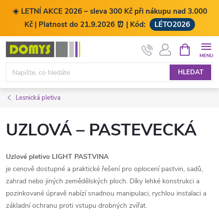
☀️ LETNÍ AKCE 2026 – sleva 300 Kč při nákupu nad 3.000
Kč | Platnost do 21.9.2026 ⏰ | Kód:
LÉTO2026
Přejít
NÁKUPNÍ
KOŠÍK
na
obsah
HLEDAT
Lesnická pletiva
UZLOVÁ – PASTEVECKÁ
Uzlové pletivo LIGHT PASTVINA
je cenově dostupné a praktické řešení pro oplocení pastvin, sadů,
zahrad nebo jiných zemědělských ploch. Díky lehké konstrukci a
pozinkované úpravě nabízí snadnou manipulaci, rychlou instalaci a
základní ochranu proti vstupu drobných zvířat.