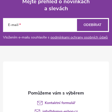
Mějte přehled o novinkách
d
a slevách
Z
a
á
c
E-mail
ODEBÍRAT
p
í
Vložením e-mailu souhlasíte s
podmínkami ochrany osobních údajů
p
a
r
t
v
í
k
y
v
Kontaktní formulář
ý
info
@
domys-eshop.cz