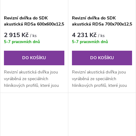
Revizní dvířka do SDK
Revizní dvířka do SDK
akustická RDSa 600x600x12,5
akustická RDSa 700x700x12,5
mm - 31dB
mm - 31dB
2 915 Kč
4 231 Kč
/ ks
/ ks
5-7 pracovních dnů
5-7 pracovních dnů
DO KOŠÍKU
DO KOŠÍKU
Revizní akustická dvířka jsou
Revizní akustická dvířka jsou
vyráběná ze speciálních
vyráběná ze speciálních
hliníkových profilů, které jsou
hliníkových profilů, které jsou
svařovány do venkovního a...
svařovány do venkovního a...