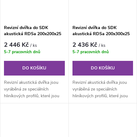
Revizní dvířka do SDK
Revizní dvířka do SDK
akustická RDSa 200x200x25
akustická RDSa 200x300x25
mm - 34dB
mm - 34dB
2 446 Kč
2 436 Kč
/ ks
/ ks
5-7 pracovních dnů
5-7 pracovních dnů
DO KOŠÍKU
DO KOŠÍKU
Revizní akustická dvířka jsou
Revizní akustická dvířka jsou
vyráběná ze speciálních
vyráběná ze speciálních
hliníkových profilů, které jsou
hliníkových profilů, které jsou
svařovány do venkovního a...
svařovány do venkovního a...