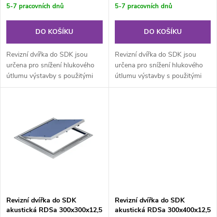
r
r
5-7 pracovních dnů
5-7 pracovních dnů
o
o
DO KOŠÍKU
DO KOŠÍKU
d
d
Revizní dvířka do SDK jsou
Revizní dvířka do SDK jsou
u
určena pro snížení hlukového
určena pro snížení hlukového
útlumu výstavby s použitými
útlumu výstavby s použitými
u
akustickými deskami. Skládají
akustickými deskami. Skládají
k
se...
se...
k
t
t
ů
ů
Revizní dvířka do SDK
Revizní dvířka do SDK
akustická RDSa 300x300x12,5
akustická RDSa 300x400x12,5