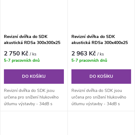
Revizní dvířka do SDK
Revizní dvířka do SDK
akustická RDSa 300x300x25
akustická RDSa 300x400x25
mm - 34dB
mm - 34dB
2 750 Kč
2 963 Kč
/ ks
/ ks
5-7 pracovních dnů
5-7 pracovních dnů
DO KOŠÍKU
DO KOŠÍKU
Revizní dvířka do SDK jsou
Revizní dvířka do SDK jsou
určena pro snížení hlukového
určena pro snížení hlukového
útlumu výstavby - 34dB s
útlumu výstavby - 34dB s
použitými akustickými
použitými akustickými
deskami....
deskami....