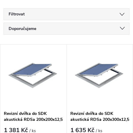
Filtrovat
Ř
Doporučujeme
a
Nejlevnější
V
Nejdražší
z
ý
Nejprodávanější
e
p
Abecedně
n
i
í
s
Revizní dvířka do SDK
Revizní dvířka do SDK
p
akustická RDSa 200x200x12,5
akustická RDSa 200x300x12,5
p
mm - 31dB
mm - 31dB
1 381 Kč
1 635 Kč
/ ks
/ ks