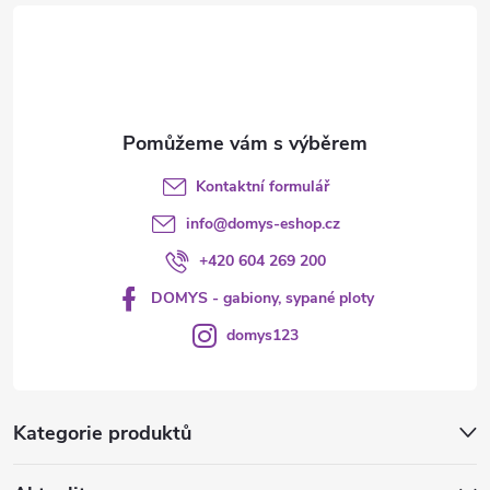
t
v
í
k
y
v
Kontaktní formulář
ý
info
@
domys-eshop.cz
p
+420 604 269 200
i
DOMYS - gabiony, sypané ploty
s
domys123
u
Kategorie produktů