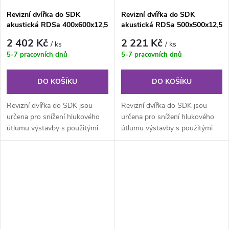
Revizní dvířka do SDK
Revizní dvířka do SDK
akustická RDSa 400x600x12,5
akustická RDSa 500x500x12,5
mm - 31dB
mm - 31dB
2 402 Kč
2 221 Kč
/ ks
/ ks
5-7 pracovních dnů
5-7 pracovních dnů
DO KOŠÍKU
DO KOŠÍKU
Revizní dvířka do SDK jsou
Revizní dvířka do SDK jsou
určena pro snížení hlukového
určena pro snížení hlukového
útlumu výstavby s použitými
útlumu výstavby s použitými
akustickými deskami. Skládají
akustickými deskami. Skládají
se...
se...