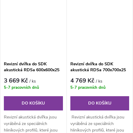
deskami....
Revizní dvířka do SDK
Revizní dvířka do SDK
akustická RDSa 600x600x25
akustická RDSa 700x700x25
mm - 34dB
mm - 34dB
3 669 Kč
4 769 Kč
/ ks
/ ks
5-7 pracovních dnů
5-7 pracovních dnů
DO KOŠÍKU
DO KOŠÍKU
Revizní akustická dvířka jsou
Revizní akustická dvířka jsou
vyráběná ze speciálních
vyráběná ze speciálních
hliníkových profilů, které jsou
hliníkových profilů, které jsou