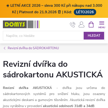
☀️ LETNÍ AKCE 2026 – sleva 300 Kč při nákupu nad 3.000
Kč | Platnost do 21.9.2026 ⏰ | Kód:
LÉTO2026
Přejít
NÁKUPNÍ
KOŠÍK
na
obsah
HLEDAT
Revizní dvířka do SÁDROKARTONU
Revizní dvířka do
sádrokartonu AKUSTICKÁ
Revizní dvířka AKUSTICKÁ
- dvířka jsou určena do
sádrokartonových systémů pro snížení hluku, jsou osazeny
akustickými deskami a gumovým těsněním. Akustická revizní dvířka
jsou vyráběna v provedení
akustické odolnosti 31dB a 34dB
.