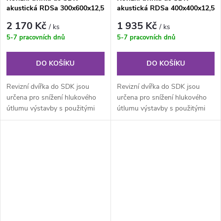
akustická RDSa 300x600x12,5
akustická RDSa 400x400x12,5
mm - 31dB
mm - 31dB
2 170 Kč
1 935 Kč
/ ks
/ ks
5-7 pracovních dnů
5-7 pracovních dnů
DO KOŠÍKU
DO KOŠÍKU
Revizní dvířka do SDK jsou
Revizní dvířka do SDK jsou
určena pro snížení hlukového
určena pro snížení hlukového
útlumu výstavby s použitými
útlumu výstavby s použitými
akustickými deskami. Skládají
akustickými deskami. Skládají
se...
se...