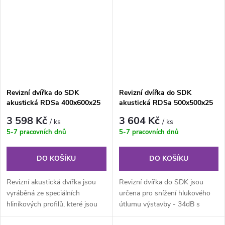
Revizní dvířka do SDK
Revizní dvířka do SDK
akustická RDSa 400x600x25
akustická RDSa 500x500x25
mm - 34dB
mm - 34dB
3 598 Kč
3 604 Kč
/ ks
/ ks
5-7 pracovních dnů
5-7 pracovních dnů
DO KOŠÍKU
DO KOŠÍKU
Revizní akustická dvířka jsou
Revizní dvířka do SDK jsou
vyráběná ze speciálních
určena pro snížení hlukového
hliníkových profilů, které jsou
útlumu výstavby - 34dB s
svařovány do venkovního a...
použitými akustickými