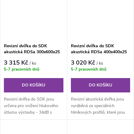
Revizní dvířka do SDK
Revizní dvířka do SDK
akustická RDSa 300x600x25
akustická RDSa 400x400x25
mm - 34dB
mm - 34dB
3 315 Kč
3 020 Kč
/ ks
/ ks
5-7 pracovních dnů
5-7 pracovních dnů
DO KOŠÍKU
DO KOŠÍKU
Revizní dvířka do SDK jsou
Revizní akustická dvířka jsou
určena pro snížení hlukového
vyráběná ze speciálních
útlumu výstavby - 34dB s
hliníkových profilů, které jsou
použitými akustickými
svařovány do venkovního a...
deskami....