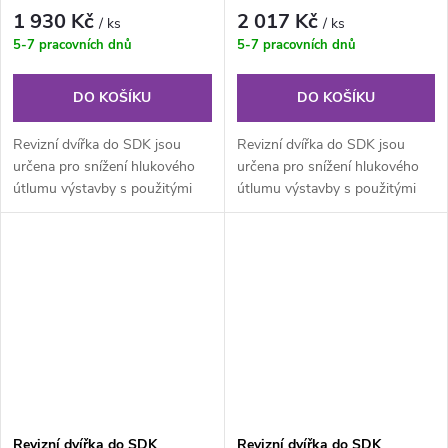
mm - 31dB
mm - 31dB
1 930 Kč
2 017 Kč
/ ks
/ ks
5-7 pracovních dnů
5-7 pracovních dnů
DO KOŠÍKU
DO KOŠÍKU
Revizní dvířka do SDK jsou
Revizní dvířka do SDK jsou
určena pro snížení hlukového
určena pro snížení hlukového
útlumu výstavby s použitými
útlumu výstavby s použitými
akustickými deskami. Skládají
akustickými deskami. Skládají
se...
se...
Revizní dvířka do SDK
Revizní dvířka do SDK