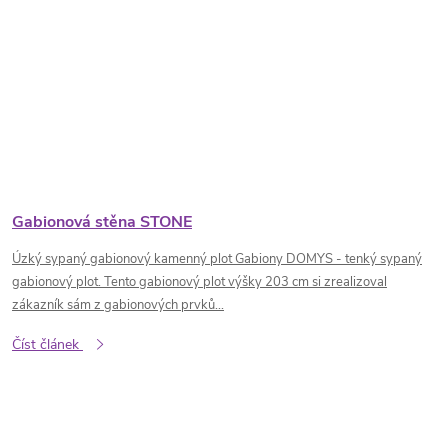
Gabionová stěna STONE
Úzký sypaný gabionový kamenný plot Gabiony DOMYS - tenký sypaný
gabionový plot. Tento gabionový plot výšky 203 cm si zrealizoval
zákazník sám z gabionových prvků...
Číst článek