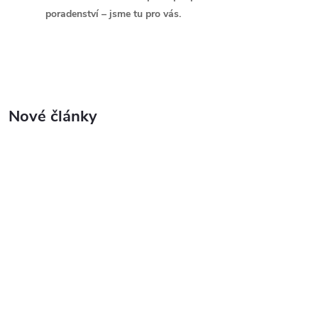
poradenství – jsme tu pro vás.
k
a
Nové články