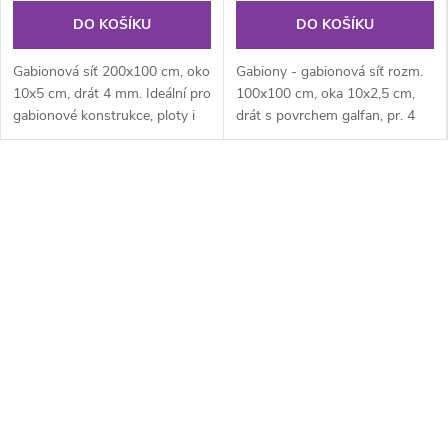
o
DO KOŠÍKU
DO KOŠÍKU
n
Gabionová síť 200x100 cm, oko
Gabiony - gabionová síť rozm.
y
10x5 cm, drát 4 mm. Ideální pro
100x100 cm, oka 10x2,5 cm,
gabionové konstrukce, ploty i
drát s povrchem galfan, pr. 4
,
dekorativní prvky na...
mm. Pro stavbu gabionů,
např....
p
l
o
t
y
a