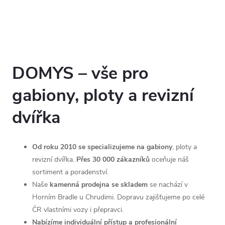
r
e
v
i
DOMYS – vše pro
z
gabiony, ploty a revizní
n
dvířka
í
Od roku 2010 se specializujeme na gabiony
, ploty a
d
revizní dvířka.
Přes 30 000 zákazníků
oceňuje náš
v
sortiment a poradenství.
Naše
kamenná prodejna se skladem
se nachází v
í
Horním Bradle u Chrudimi. Dopravu zajišťujeme po celé
ČR vlastními vozy i přepravci.
ř
Nabízíme individuální přístup a profesionální