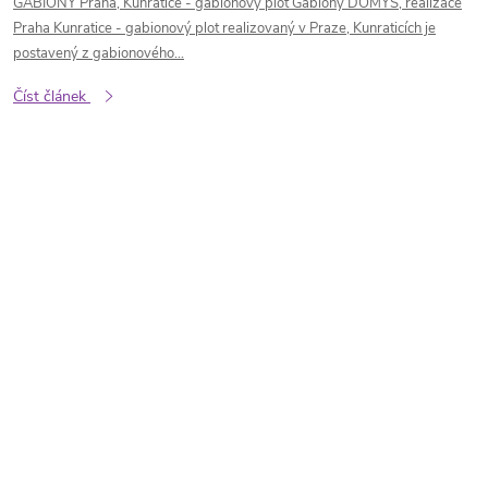
GABIONY Praha, Kunratice - gabionový plot Gabiony DOMYS, realizace
Praha Kunratice - gabionový plot realizovaný v Praze, Kunraticích je
postavený z gabionového...
Číst článek