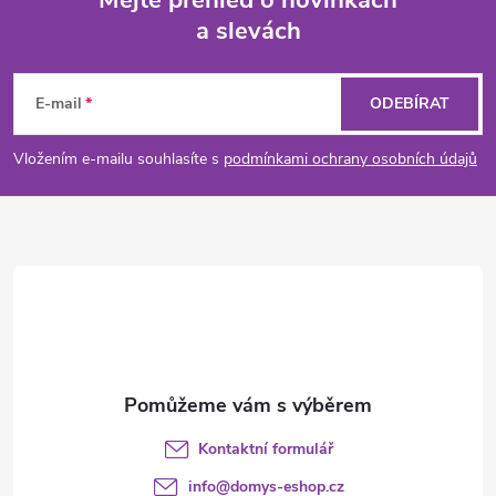
Mějte přehled o novinkách
a slevách
Z
á
E-mail
ODEBÍRAT
p
Vložením e-mailu souhlasíte s
podmínkami ochrany osobních údajů
a
t
í
Kontaktní formulář
info
@
domys-eshop.cz