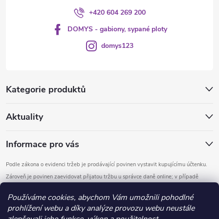
+420 604 269 200
DOMYS - gabiony, sypané ploty
domys123
Kategorie produktů
Aktuality
Informace pro vás
Podle zákona o evidenci tržeb je prodávající povinen vystavit kupujícímu účtenku.
Zároveň je povinen zaevidovat přijatou tržbu u správce daně online; v případě
technického výpadku pak nejpozději do 48 hodin.
Používáme cookies, abychom Vám umožnili pohodlné
prohlížení webu a díky analýze provozu webu neustále
Copyright 2026
DOMYS
. Všechna práva vyhrazena.
Upravit nastavení