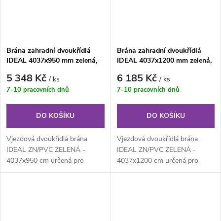
Brána zahradní dvoukřídlá
Brána zahradní dvoukřídlá
IDEAL 4037x950 mm zelená,
IDEAL 4037x1200 mm zelená,
ZN/PVC
ZN/PVC
5 348 Kč
6 185 Kč
/ ks
/ ks
7-10 pracovních dnů
7-10 pracovních dnů
DO KOŠÍKU
DO KOŠÍKU
Vjezdová dvoukřídlá brána
Vjezdová dvoukřídlá brána
IDEAL ZN/PVC ZELENÁ -
IDEAL ZN/PVC ZELENÁ -
4037x950 cm určená pro
4037x1200 cm určená pro
drátěné ploty. Výplň z
drátěné ploty. Výplň z
klasického čtyřhranného...
klasického...