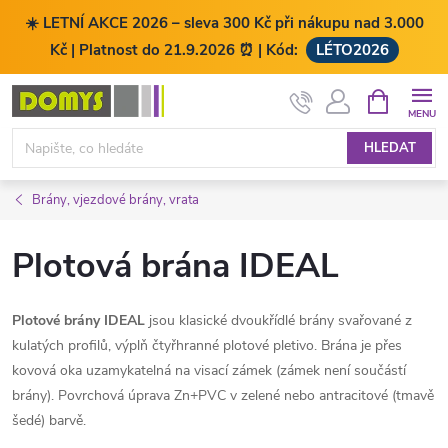
☀️ LETNÍ AKCE 2026 – sleva 300 Kč při nákupu nad 3.000
Kč | Platnost do 21.9.2026 ⏰ | Kód:
LÉTO2026
Přejít
NÁKUPNÍ
KOŠÍK
na
obsah
HLEDAT
Brány, vjezdové brány, vrata
Plotová brána IDEAL
Plotové brány IDEAL
jsou klasické dvoukřídlé brány svařované z
kulatých profilů, výplň čtyřhranné plotové pletivo. Brána je přes
kovová oka uzamykatelná na visací zámek (zámek není součástí
brány). Povrchová úprava Zn+PVC v zelené nebo antracitové (tmavě
šedé) barvě.