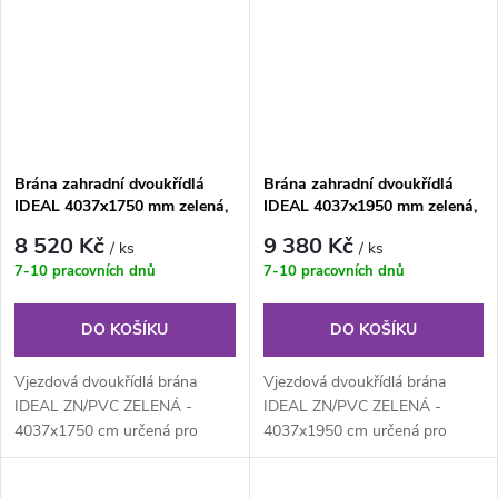
Brána zahradní dvoukřídlá
Brána zahradní dvoukřídlá
IDEAL 4037x1750 mm zelená,
IDEAL 4037x1950 mm zelená,
ZN/PVC
ZN/PVC
8 520 Kč
9 380 Kč
/ ks
/ ks
7-10 pracovních dnů
7-10 pracovních dnů
DO KOŠÍKU
DO KOŠÍKU
Vjezdová dvoukřídlá brána
Vjezdová dvoukřídlá brána
IDEAL ZN/PVC ZELENÁ -
IDEAL ZN/PVC ZELENÁ -
4037x1750 cm určená pro
4037x1950 cm určená pro
drátěné ploty. Výplň z
drátěné ploty. Výplň z
klasického...
klasického...