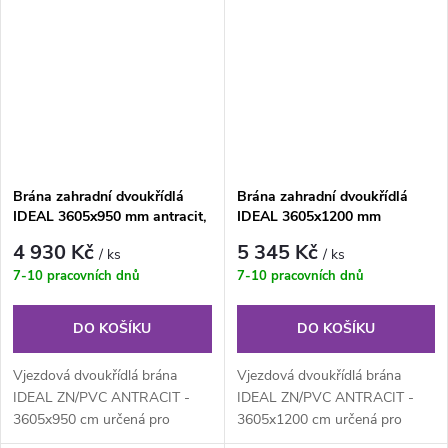
Brána zahradní dvoukřídlá
Brána zahradní dvoukřídlá
IDEAL 3605x950 mm antracit,
IDEAL 3605x1200 mm
ZN/PVC
antracit, ZN/PVC
4 930 Kč
5 345 Kč
/ ks
/ ks
7-10 pracovních dnů
7-10 pracovních dnů
DO KOŠÍKU
DO KOŠÍKU
Vjezdová dvoukřídlá brána
Vjezdová dvoukřídlá brána
IDEAL ZN/PVC ANTRACIT -
IDEAL ZN/PVC ANTRACIT -
3605x950 cm určená pro
3605x1200 cm určená pro
drátěné ploty. Výplň z
drátěné ploty. Výplň z