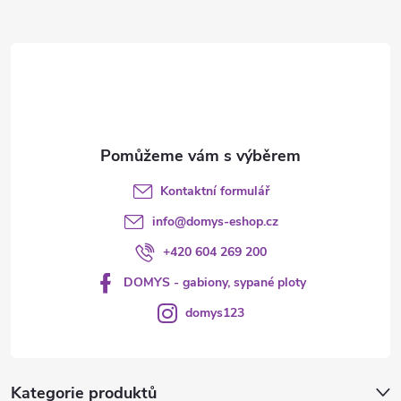
a
r
t
v
í
k
y
v
Kontaktní formulář
ý
info
@
domys-eshop.cz
p
+420 604 269 200
i
DOMYS - gabiony, sypané ploty
s
domys123
u
Kategorie produktů