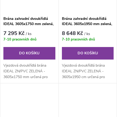
Brána zahradní dvoukřídlá
Brána zahradní dvoukřídlá
IDEAL 3605x1750 mm zelená,
IDEAL 3605x1950 mm zelená,
ZN/PVC
ZN/PVC
7 295 Kč
8 648 Kč
/ ks
/ ks
7-10 pracovních dnů
7-10 pracovních dnů
DO KOŠÍKU
DO KOŠÍKU
Vjezdová dvoukřídlá brána
Vjezdová dvoukřídlá brána
IDEAL ZN/PVC ZELENÁ -
IDEAL ZN/PVC ZELENÁ -
3605x1750 mm určená pro
3605x1950 cm určená pro
drátěné ploty. Výplň z
drátěné ploty. Výplň z
klasického...
klasického...