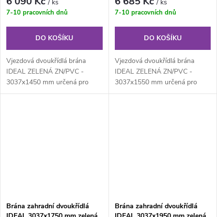
6 090 Kč
6 685 Kč
/ ks
/ ks
7-10 pracovních dnů
7-10 pracovních dnů
DO KOŠÍKU
DO KOŠÍKU
Vjezdová dvoukřídlá brána
Vjezdová dvoukřídlá brána
IDEAL ZELENÁ ZN/PVC -
IDEAL ZELENÁ ZN/PVC -
3037x1450 mm určená pro
3037x1550 mm určená pro
drátěné ploty. Výplň z
drátěné ploty. Výplň z
klasického...
klasického...
Brána zahradní dvoukřídlá
Brána zahradní dvoukřídlá
IDEAL 3037x1750 mm zelená,
IDEAL 3037x1950 mm zelená,