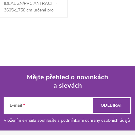
IDEAL ZN/PVC ANTRACIT -
3605x1750 cm určená pro
drátěné ploty. Výplň z
klasického...
O
v
l
á
Mějte přehled o novinkách
d
a slevách
Z
a
á
c
E-mail
ODEBÍRAT
p
í
Vložením e-mailu souhlasíte s
podmínkami ochrany osobních údajů
p