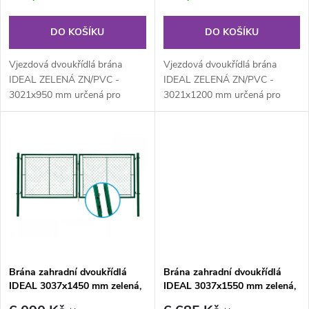
r
o
o
DO KOŠÍKU
DO KOŠÍKU
d
d
Vjezdová dvoukřídlá brána
Vjezdová dvoukřídlá brána
u
IDEAL ZELENÁ ZN/PVC -
IDEAL ZELENÁ ZN/PVC -
3021x950 mm určená pro
3021x1200 mm určená pro
u
drátěné ploty. Výplň z
drátěné ploty. Výplň z
k
klasického čtyřhranného...
klasického...
k
t
t
ů
ů
Brána zahradní dvoukřídlá
Brána zahradní dvoukřídlá
IDEAL 3037x1450 mm zelená,
IDEAL 3037x1550 mm zelená,
ZN/PVC
ZN/PVC