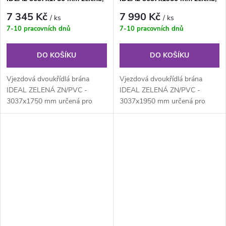
ZN/PVC
ZN/PVC
7 345 Kč
7 990 Kč
/ ks
/ ks
7-10 pracovních dnů
7-10 pracovních dnů
DO KOŠÍKU
DO KOŠÍKU
Vjezdová dvoukřídlá brána
Vjezdová dvoukřídlá brána
IDEAL ZELENÁ ZN/PVC -
IDEAL ZELENÁ ZN/PVC -
3037x1750 mm určená pro
3037x1950 mm určená pro
drátěné ploty. Výplň z
drátěné ploty. Výplň z
klasického...
klasického...