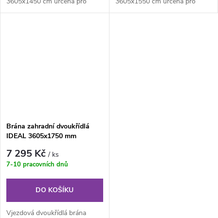
3605x1450 cm určená pro
3605x1550 cm určená pro
drátěné ploty. Výplň z
drátěné ploty. Výplň z
klasického...
klasického...
Brána zahradní dvoukřídlá
IDEAL 3605x1750 mm
antracit, ZN/PVC
7 295 Kč
/ ks
7-10 pracovních dnů
DO KOŠÍKU
Vjezdová dvoukřídlá brána