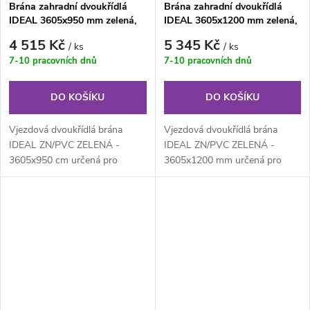
Brána zahradní dvoukřídlá
Brána zahradní dvoukřídlá
IDEAL 3605x950 mm zelená,
IDEAL 3605x1200 mm zelená,
ZN/PVC
ZN/PVC
4 515 Kč
5 345 Kč
/ ks
/ ks
7-10 pracovních dnů
7-10 pracovních dnů
DO KOŠÍKU
DO KOŠÍKU
Vjezdová dvoukřídlá brána
Vjezdová dvoukřídlá brána
IDEAL ZN/PVC ZELENÁ -
IDEAL ZN/PVC ZELENÁ -
3605x950 cm určená pro
3605x1200 mm určená pro
drátěné ploty. Výplň z
drátěné ploty. Výplň z
klasického čtyřhranného...
klasického...