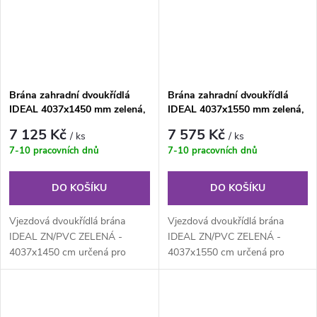
Brána zahradní dvoukřídlá
Brána zahradní dvoukřídlá
IDEAL 4037x1450 mm zelená,
IDEAL 4037x1550 mm zelená,
ZN/PVC
ZN/PVC
7 125 Kč
7 575 Kč
/ ks
/ ks
7-10 pracovních dnů
7-10 pracovních dnů
DO KOŠÍKU
DO KOŠÍKU
Vjezdová dvoukřídlá brána
Vjezdová dvoukřídlá brána
IDEAL ZN/PVC ZELENÁ -
IDEAL ZN/PVC ZELENÁ -
4037x1450 cm určená pro
4037x1550 cm určená pro
drátěné ploty. Výplň z
drátěné ploty. Výplň z
klasického...
klasického...