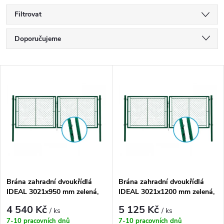
Filtrovat
Ř
Doporučujeme
a
Nejlevnější
V
Nejdražší
z
ý
Nejprodávanější
e
p
Abecedně
n
i
í
s
Brána zahradní dvoukřídlá
Brána zahradní dvoukřídlá
p
IDEAL 3021x950 mm zelená,
IDEAL 3021x1200 mm zelená,
p
ZN/PVC
ZN/PVC
r
4 540 Kč
5 125 Kč
/ ks
/ ks
7-10 pracovních dnů
7-10 pracovních dnů