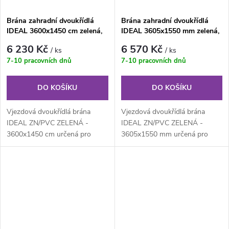
Brána zahradní dvoukřídlá
Brána zahradní dvoukřídlá
IDEAL 3600x1450 cm zelená,
IDEAL 3605x1550 mm zelená,
ZN/PVC
ZN/PVC
6 230 Kč
6 570 Kč
/ ks
/ ks
7-10 pracovních dnů
7-10 pracovních dnů
DO KOŠÍKU
DO KOŠÍKU
Vjezdová dvoukřídlá brána
Vjezdová dvoukřídlá brána
IDEAL ZN/PVC ZELENÁ -
IDEAL ZN/PVC ZELENÁ -
3600x1450 cm určená pro
3605x1550 mm určená pro
drátěné ploty. Výplň z
drátěné ploty. Výplň z
klasického...
klasického...