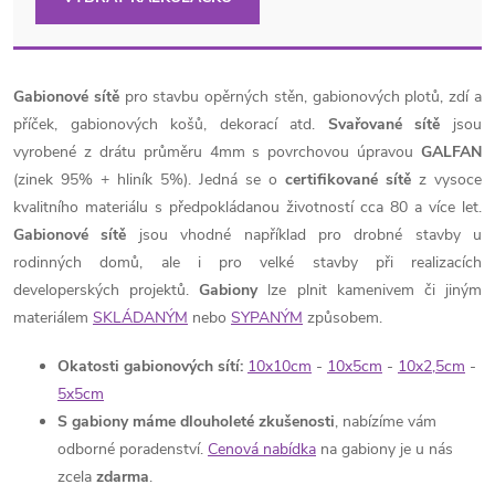
Gabionové sítě
pro stavbu opěrných stěn, gabionových plotů, zdí a
příček, gabionových košů, dekorací atd.
Svařované sítě
jsou
vyrobené z drátu průměru 4mm s povrchovou úpravou
GALFAN
(zinek 95% + hliník 5%). Jedná se o
certifikované sítě
z vysoce
kvalitního materiálu s předpokládanou životností cca 80 a více let.
Gabionové sítě
jsou vhodné například pro drobné stavby u
rodinných domů, ale i pro velké stavby při realizacích
developerských projektů.
Gabiony
lze plnit kamenivem či jiným
materiálem
SKLÁDANÝM
nebo
SYPANÝM
způsobem.
Okatosti gabionových sítí:
10x10cm
-
10x5cm
-
10x2,5cm
-
5x5cm
S gabiony máme dlouholeté zkušenosti
, nabízíme vám
odborné poradenství.
Cenová nabídka
na gabiony je u nás
zcela
zdarma
.