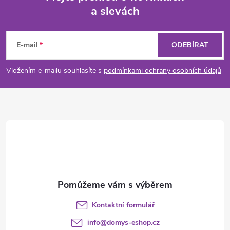
a slevách
Z
á
E-mail
ODEBÍRAT
p
Vložením e-mailu souhlasíte s
podmínkami ochrany osobních údajů
a
t
í
Kontaktní formulář
info
@
domys-eshop.cz