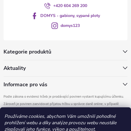
+420 604 269 200
DOMYS - gabiony, sypané ploty
domys123
Kategorie produktů
Aktuality
Informace pro vás
Podle zákona o evidenci tržeb je prodávající povinen vystavit kupujícímu účtenku.
Zároveň je povinen zaevidovat přijatou tržbu u správce daně online; v případě
technického výpadku pak nejpozději do 48 hodin.
Používáme cookies, abychom Vám umožnili pohodlné
prohlížení webu a díky analýze provozu webu neustále
Copyright 2026
DOMYS
. Všechna práva vyhrazena.
Upravit nastavení
zlepšovali jeho funkce, výkon a použitelnost.