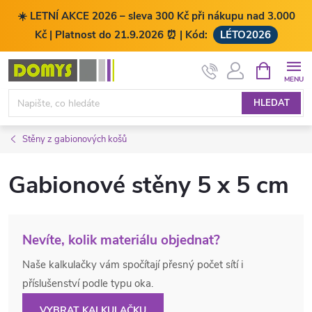
☀️ LETNÍ AKCE 2026 – sleva 300 Kč při nákupu nad 3.000
Kč | Platnost do 21.9.2026 ⏰ | Kód:
LÉTO2026
Přejít
NÁKUPNÍ
KOŠÍK
na
obsah
HLEDAT
Stěny z gabionových košů
Gabionové stěny 5 x 5 cm
Nevíte, kolik materiálu objednat?
Naše kalkulačky vám spočítají přesný počet sítí i
příslušenství podle typu oka.
VYBRAT KALKULAČKU