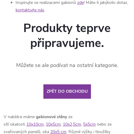
Inspirujte se realizacemi gabionů
zde
! Máte-li jakýkoliv dotaz,
kontaktujte nás
.
Produkty teprve
připravujeme.
Můžete se ale podívat na ostatní kategorie.
ZPĚT DO OBCHODU
V nabídce máme
gabionové stěny
ze
sítí
okatosti
10x10cm
,
10x5cm
,
10x2,5cm
,
5x5cm
nebo ze
svařovaných panelů, oka
20x5 cm
.
Různé výšky i tloušťky