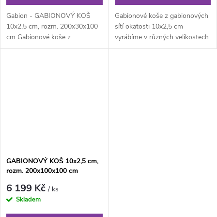
Gabion - GABIONOVÝ KOŠ
Gabionové koše z gabionových
10x2,5 cm, rozm. 200x30x100
sítí okatosti 10x2,5 cm
cm Gabionové koše z
vyrábíme v různých velikostech
gabionových sítí okatosti
podle individuálních
10x2,5 cm vyrábíme v...
požadavků...
GABIONOVÝ KOŠ 10x2,5 cm,
rozm. 200x100x100 cm
6 199 Kč
/ ks
Skladem