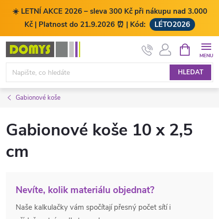
☀️ LETNÍ AKCE 2026 – sleva 300 Kč při nákupu nad 3.000
Kč | Platnost do 21.9.2026 ⏰ | Kód:
LÉTO2026
Přejít
NÁKUPNÍ
KOŠÍK
na
obsah
HLEDAT
Gabionové koše
Gabionové koše 10 x 2,5
cm
Nevíte, kolik materiálu objednat?
Naše kalkulačky vám spočítají přesný počet sítí i