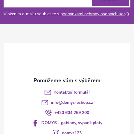
u
p
Vložením e-mailu souhlasíte s
podmínkami ochrany osobních údajů
a
t
í
Kontaktní formulář
info
@
domys-eshop.cz
+420 604 269 200
DOMYS - gabiony, sypané ploty
domys123