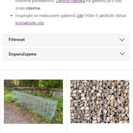
odborné poradenství.
Cenová nabídka
na gabiony je u nás
zcela
zdarma
.
Inspirujte se realizacemi gabionů
zde
! Máte-li jakýkoliv dotaz,
kontaktujte nás
.
Filtrovat
Ř
Doporučujeme
a
Nejlevnější
V
Nejdražší
z
ý
Nejprodávanější
e
p
Abecedně
n
i
í