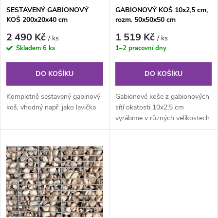
s
SESTAVENÝ GABIONOVÝ
GABIONOVÝ KOŠ 10x2,5 cm,
p
KOŠ 200x20x40 cm
rozm. 50x50x50 cm
p
r
2 490 Kč
1 519 Kč
/ ks
/ ks
r
Skladem
6 ks
1–2 pracovní dny
o
o
DO KOŠÍKU
DO KOŠÍKU
d
d
Kompletně sestavený gabinový
Gabionové koše z gabionových
u
koš, vhodný např. jako lavička
sítí okatosti 10x2,5 cm
vyrábíme v různých velikostech
u
podle individuálních
k
požadavků...
k
t
t
ů
ů