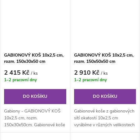
GABIONOVÝ KOŠ 10x2,5 cm,
GABIONOVÝ KOŠ 10x2,5 cm,
rozm. 150x30x50 cm
rozm. 150x50x50 cm
2 415 Kč
2 910 Kč
/ ks
/ ks
1–2 pracovní dny
1–2 pracovní dny
DO KOŠÍKU
DO KOŠÍKU
Gabiony - GABIONOVÝ KOŠ
Gabionové koše z gabionových
10x2,5 cm, rozm.
sítí okatosti 10x2,5 cm
150x30x50cm. Gabionové koše
vyrábíme v různých velikostech
z gabionových sítí okatosti
podle individuálních
10x2,5 cm vyrábíme v...
požadavků...