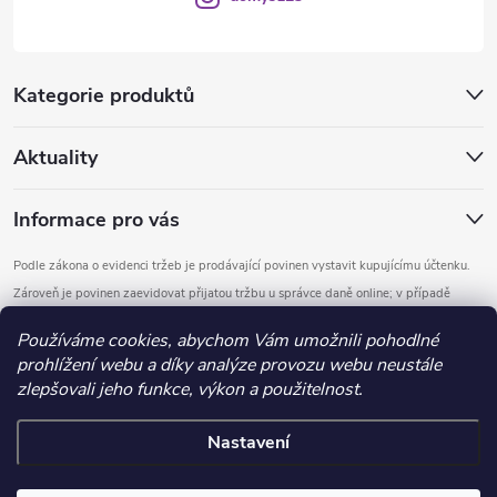
Kategorie produktů
Aktuality
Informace pro vás
Podle zákona o evidenci tržeb je prodávající povinen vystavit kupujícímu účtenku.
Zároveň je povinen zaevidovat přijatou tržbu u správce daně online; v případě
technického výpadku pak nejpozději do 48 hodin.
Používáme cookies, abychom Vám umožnili pohodlné
prohlížení webu a díky analýze provozu webu neustále
Copyright 2026
DOMYS
. Všechna práva vyhrazena.
Upravit nastavení
zlepšovali jeho funkce, výkon a použitelnost.
cookies
Nastavení
Vytvořil Shoptet