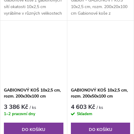
Gabionové koše z gabionových
Gabion - GABIONOVÝ KOŠ
sítí okatosti 10x2,5 cm
10x2,5 cm, rozm. 200x20x100
vyrábíme v různých velikostech
cm Gabionové koše z
podle individuálních
gabionových sítí okatosti
požadavků...
10x2,5 cm vyrábíme v...
GABIONOVÝ KOŠ 10x2,5 cm,
GABIONOVÝ KOŠ 10x2,5 cm,
rozm. 200x30x100 cm
rozm. 200x50x100 cm
3 386 Kč
4 603 Kč
/ ks
/ ks
1–2 pracovní dny
Skladem
DO KOŠÍKU
DO KOŠÍKU