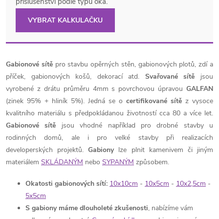
příslušenství podle typu oka.
VYBRAT KALKULAČKU
Gabionové sítě
pro stavbu opěrných stěn, gabionových plotů, zdí a
příček, gabionových košů, dekorací atd.
Svařované sítě
jsou
vyrobené z drátu průměru 4mm s povrchovou úpravou
GALFAN
(zinek 95% + hliník 5%). Jedná se o
certifikované sítě
z vysoce
kvalitního materiálu s předpokládanou životností cca 80 a více let.
Gabionové sítě
jsou vhodné například pro drobné stavby u
rodinných domů, ale i pro velké stavby při realizacích
developerských projektů.
Gabiony
lze plnit kamenivem či jiným
materiálem
SKLÁDANÝM
nebo
SYPANÝM
způsobem.
Okatosti gabionových sítí:
10x10cm
-
10x5cm
-
10x2,5cm
-
5x5cm
S gabiony máme dlouholeté zkušenosti
, nabízíme vám