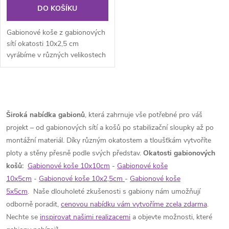
DO KOŠÍKU
Gabionové koše z gabionových
sítí okatosti 10x2,5 cm
vyrábíme v různých velikostech
podle individuálních
požadavků...
O
v
Široká nabídka gabionů
, která zahrnuje vše potřebné pro váš
projekt – od gabionových sítí a košů po stabilizační sloupky až po
l
montážní materiál. Díky různým okatostem a tloušťkám vytvoříte
á
ploty a stěny přesně podle svých představ.
Okatosti gabionových
košů:
Gabionové koše 10x10cm
-
Gabionové koše
d
10x5cm
-
Gabionové koše 10x2,5cm
-
Gabionové koše
5x5cm
. Naše dlouholeté zkušenosti s gabiony nám umožňují
a
odborně poradit,
cenovou nabídku vám vytvoříme zcela zdarma
.
c
Nechte se
inspirovat našimi realizacemi
a objevte možnosti, které