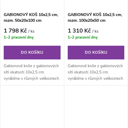
GABIONOVÝ KOŠ 10x2,5 cm,
GABIONOVÝ KOŠ 10x2,5 cm,
rozm. 50x20x100 cm
rozm. 100x20x50 cm
1 798 Kč
1 310 Kč
/ ks
/ ks
1–2 pracovní dny
1–2 pracovní dny
DO KOŠÍKU
DO KOŠÍKU
Gabionové koše z gabionových
Gabionové koše z gabionových
sítí okatosti 10x2,5 cm
sítí okatosti 10x2,5 cm
vyrábíme v různých velikostech
vyrábíme v různých velikostech
podle individuálních
podle individuálních
požadavků...
požadavků...