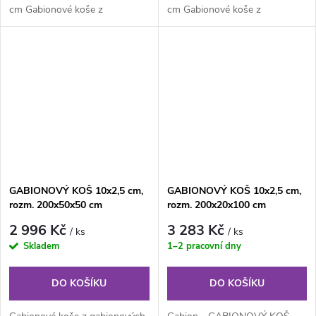
cm Gabionové koše z
cm Gabionové koše z
gabionových sítí okatosti
gabionových sítí okatosti
10x2,5 cm vyrábíme v...
10x2,5 cm vyrábíme v...
GABIONOVÝ KOŠ 10x2,5 cm,
GABIONOVÝ KOŠ 10x2,5 cm,
rozm. 200x50x50 cm
rozm. 200x20x100 cm
2 996 Kč
3 283 Kč
/ ks
/ ks
Skladem
1–2 pracovní dny
DO KOŠÍKU
DO KOŠÍKU