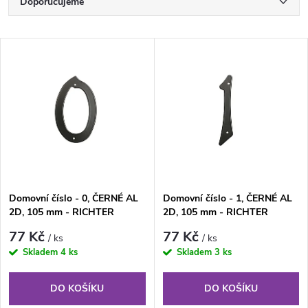
Ř
Doporučujeme
a
Nejlevnější
V
Nejdražší
z
ý
Nejprodávanější
e
p
Abecedně
n
i
í
s
Domovní číslo - 0, ČERNÉ AL
Domovní číslo - 1, ČERNÉ AL
p
2D, 105 mm - RICHTER
2D, 105 mm - RICHTER
p
CZECH RN.105HR.0.AL.C
CZECH RN.105HR.1.AL.C
r
77 Kč
77 Kč
/ ks
/ ks
r
Skladem
4 ks
Skladem
3 ks
o
o
DO KOŠÍKU
DO KOŠÍKU