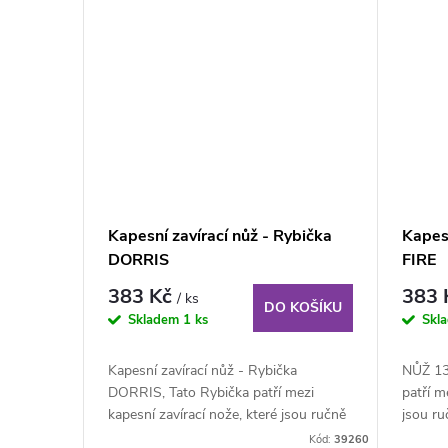
Kapesní zavírací nůž - Rybička
Kapesn
DORRIS
FIRE
383 Kč
383
/ ks
DO KOŠÍKU
Skladem
1 ks
Skl
Kapesní zavírací nůž - Rybička
NŮŽ 13
DORRIS, Tato Rybička patří mezi
patří m
kapesní zavírací nože, které jsou ručně
jsou r
malované a...
Rybička 
Kód:
39260