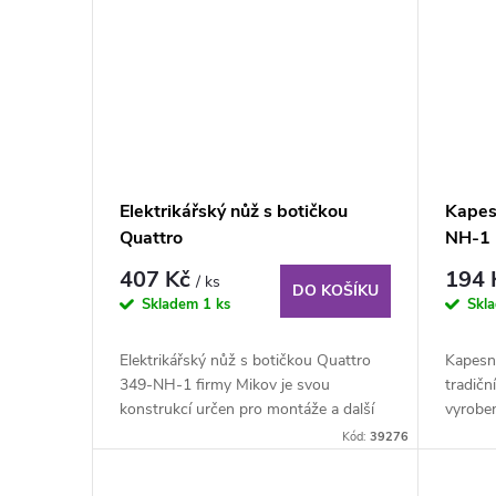
Elektrikářský nůž s botičkou
Kapes
Quattro
NH-1
407 Kč
194
/ ks
DO KOŠÍKU
Skladem
1 ks
Skl
Elektrikářský nůž s botičkou Quattro
Kapesn
349-NH-1 firmy Mikov je svou
tradičn
konstrukcí určen pro montáže a další
vyroben
práce v...
padne d
Kód:
39276