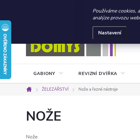
☀️ LETNÍ AKCE 2026 –
Používáme cookies, 
analýze provozu webu 
Přejít
Doprava a platba
Kontakty
Obchodní podmínky
na
Nastavení
obsah
GABIONY
REVIZNÍ DVÍŘKA
ŽELEZÁŘSTVÍ
Nože a řezné nástroje
Domů
NOŽE
Nože