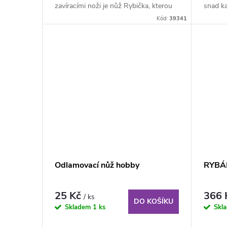
zavíracími noži je nůž Rybička, kterou
snad ka
vlastnil snad...
Kód:
39341
Odlamovací nůž hobby
RYBÁ
25 Kč
366
/ ks
DO KOŠÍKU
Skladem
1 ks
Skl