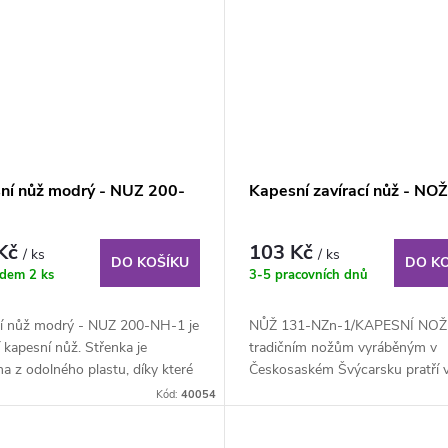
ní nůž modrý - NUZ 200-
Kapesní zavírací nůž - NO
 Kč
103 Kč
/ ks
/ ks
DO KOŠÍKU
DO K
adem
2 ks
3-5 pracovních dnů
í nůž modrý - NUZ 200-NH-1 je
NŮŽ 131-NZn-1/KAPESNÍ NOŽ
í kapesní nůž. Střenka je
tradičním nožům vyráběným v
a z odolného plastu, díky které
Českosaském Švýcarsku pratří v
o...
populární Rybičky i...
Kód:
40054