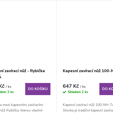
í zavírací nůž - Rybička
Kapesní zavírací nůž 100
Á
 Kč
647 Kč
/ ks
/ ks
DO KOŠÍKU
DO K
adem
3 ks
Skladem
2 ks
a mezi kapesními zavíracími
Kapesní zavírací nůž 100-NH-7
 nůž Rybička, kterou vlastnil
Stovka je tradiční kapesní zavíra