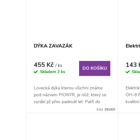
DÝKA ZAVAZÁK
Elektr
455 Kč
143
/ ks
DO KOŠÍKU
Skladem
3 ks
Skl
Lovecká dýka kterou všichni známe
Elektri
pod názvem PIONÝR, je nůž, který se
OH-8 f
vyrábí již přes padesát let. Patří do
kvalitn
kategorie...
Střenka.
Kód:
39265