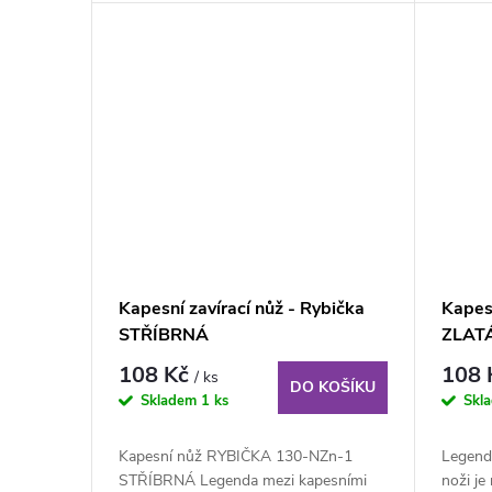
Kapesní zavírací nůž - Rybička
Kapesn
STŘÍBRNÁ
ZLAT
108 Kč
108
/ ks
DO KOŠÍKU
Skladem
1 ks
Skl
Kapesní nůž RYBIČKA 130-NZn-1
Legend
STŘÍBRNÁ Legenda mezi kapesními
noži je