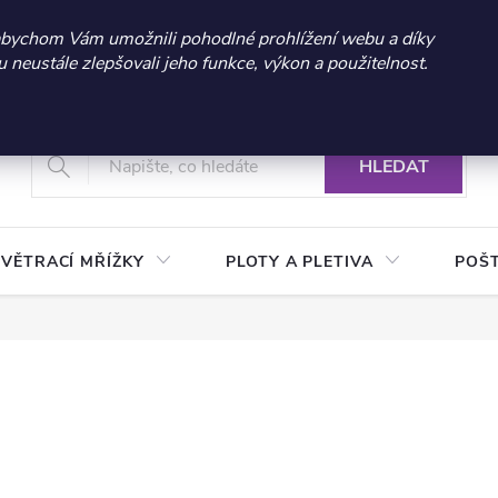
 sleva 300 Kč při nákupu nad 3.000 Kč | Platnost do 21.9.2026 
abychom Vám umožnili pohodlné prohlížení webu a díky
neustále zlepšovali jeho funkce, výkon a použitelnost.
+420 604 269 200
Vrácení a reklamace zboží
Podmínky ochrany osobních údajů
Real
HLEDAT
VĚTRACÍ MŘÍŽKY
PLOTY A PLETIVA
POŠ