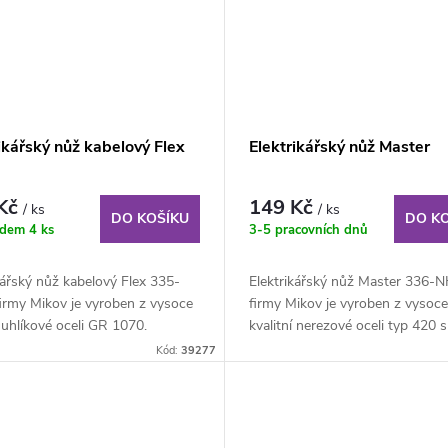
ikářský nůž kabelový Flex
Elektrikářský nůž Master
 Kč
149 Kč
/ ks
/ ks
DO KOŠÍKU
DO K
adem
4 ks
3-5 pracovních dnů
kářský nůž kabelový Flex 335-
Elektrikářský nůž Master 336-
irmy Mikov je vyroben z vysoce
firmy Mikov je vyroben z vysoce
í uhlíkové oceli GR 1070.
kvalitní nerezové oceli typ 420 s
..
tvrdostí...
Kód:
39277