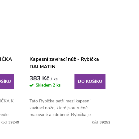
ŽIČKA
Kapesní zavírací nůž - Rybička
DALMATIN
383 Kč
/ ks
OŠÍKU
DO KOŠÍKU
Skladem
2 ks
IČKA K
Tato Rybička patří mezi kapesní
zavírací nože, které jsou ručně
edle
malované a zdobené. Rybička je
vložena do plechové...
Kód:
39249
Kód:
39252