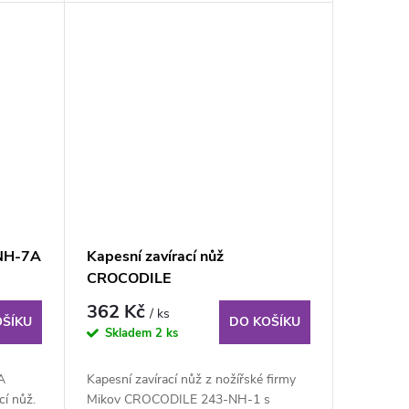
-NH-7A
Kapesní zavírací nůž
CROCODILE
362 Kč
/ ks
OŠÍKU
DO KOŠÍKU
Skladem
2 ks
A
Kapesní zavírací nůž z nožířské firmy
cí nůž.
Mikov CROCODILE 243-NH-1 s