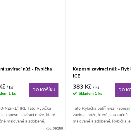
í zavírací nůž - Rybička
Kapesní zavírací nůž - Ryb
ICE
 Kč
383 Kč
/ ks
/ ks
DO KOŠÍKU
DO K
adem
1 ks
Skladem
1 ks
0-NZn-1/FIRE Tato Rybička
Tato Rybička patří mezi kapesní
ezi kapesní zavírací nože, které
zavírací nože, které jsou ručně
učně malované a zdobené.
malované a zdobené. Rybička je
je...
vložena do plechové...
Kód:
39259