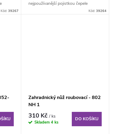
e
nejpoužívanější pojistkou čepele
backlock je skvělý...
Kód:
39267
Kód:
39264
352-
Zahradnický nůž roubovací - 802
NH 1
310 Kč
/ ks
OŠÍKU
DO KOŠÍKU
Skladem
4 ks