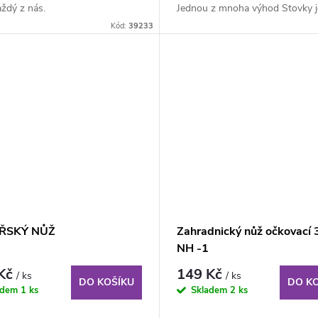
ždý z nás.
Jednou z mnoha výhod Stovky j
velikost,...
Kód:
39233
ŘSKÝ NŮŽ
Zahradnický nůž očkovací 
NH -1
 Kč
149 Kč
/ ks
/ ks
DO KOŠÍKU
DO K
adem
1 ks
Skladem
2 ks