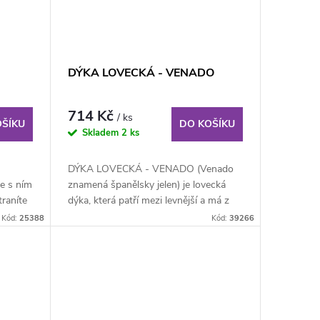
DÝKA LOVECKÁ - VENADO
714 Kč
/ ks
OŠÍKU
DO KOŠÍKU
Skladem
2 ks
DÝKA LOVECKÁ - VENADO (Venado
e s ním
znamená španělsky jelen) je lovecká
traníte
dýka, která patří mezi levnější a má z
těchto nožů...
Kód:
25388
Kód:
39266