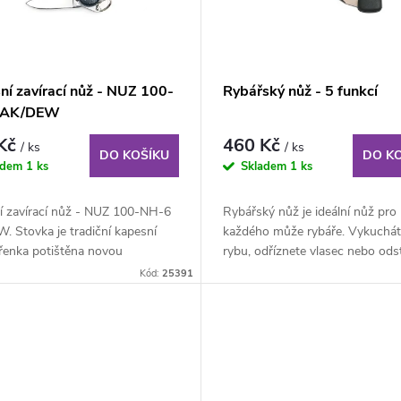
ní zavírací nůž - NUZ 100-
Rybářský nůž - 5 funkcí
 AK/DEW
 Kč
460 Kč
/ ks
/ ks
DO KOŠÍKU
DO K
adem
1 ks
Skladem
1 ks
í zavírací nůž - NUZ 100-NH-6
Rybářský nůž je ideální nůž pro
 Stovka je tradiční kapesní
každého může rybáře. Vykuchát
řenka potištěna novou
rybu, odříznete vlasec nebo ods
gií,...
šupiny.
Kód:
25391