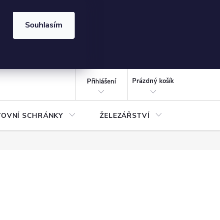
⏰ | Kód:
LÉTO2026
Souhlasím
izace gabionů - inspirujte se!
Kalkulačka gabionu 10x10 cm
CZK
NÁKUPNÍ
KOŠÍK
Prázdný košík
Přihlášení
TOVNÍ SCHRÁNKY
ŽELEZÁŘSTVÍ
TREZOR