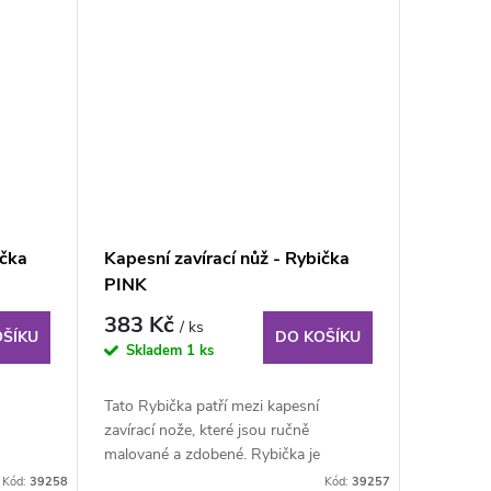
ička
Kapesní zavírací nůž - Rybička
PINK
383 Kč
/ ks
OŠÍKU
DO KOŠÍKU
Skladem
1 ks
Tato Rybička patří mezi kapesní
zavírací nože, které jsou ručně
malované a zdobené. Rybička je
vložena do plechové...
Kód:
39258
Kód:
39257