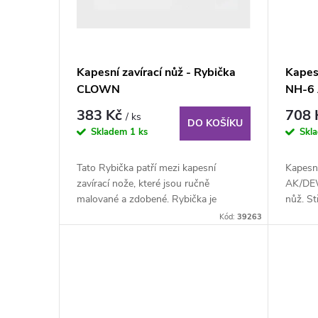
o
s
d
p
Kapesní zavírací nůž - Rybička
Kapes
u
CLOWN
NH-6
r
383 Kč
708
/ ks
k
DO KOŠÍKU
o
Skladem
1 ks
Skl
t
d
Tato Rybička patří mezi kapesní
Kapesn
zavírací nože, které jsou ručně
AK/DEW.
ů
u
malované a zdobené. Rybička je
nůž. St
vložena do plechové...
technolo
Kód:
39263
k
t
ů