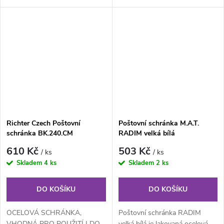
vhozem a předním výběrem...
vnitřku
Richter Czech Poštovní
Poštovní schránka M.A.T.
schránka BK.240.CM
RADIM velká bílá
610 Kč
503 Kč
/ ks
/ ks
Skladem
4 ks
Skladem
2 ks
DO KOŠÍKU
DO KOŠÍKU
OCELOVÁ SCHRÁNKA,
Poštovní schránka RADIM
VHODNÁ PRO POUŽITÍ I DO
velká bílá je lakovaná ocelová