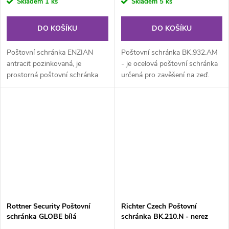
Skladem
1 ks
Skladem
5 ks
DO KOŠÍKU
DO KOŠÍKU
Poštovní schránka ENZIAN
Poštovní schránka BK.932.AM
antracit pozinkovaná, je
- je ocelová poštovní schránka
prostorná poštovní schránka
určená pro zavěšení na zeď.
vhodná do exteriéru i interiéru.
Schránka obsahuje tubus na...
Rottner Security Poštovní
Richter Czech Poštovní
schránka GLOBE bílá
schránka BK.210.N - nerez