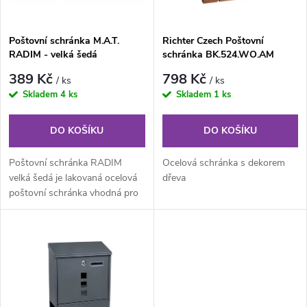
í
s
Poštovní schránka M.A.T.
Richter Czech Poštovní
p
RADIM - velká šedá
schránka BK.524.WO.AM
p
r
389 Kč
798 Kč
/ ks
/ ks
r
Skladem
4 ks
Skladem
1 ks
o
o
DO KOŠÍKU
DO KOŠÍKU
d
d
Poštovní schránka RADIM
Ocelová schránka s dekorem
u
velká šedá je lakovaná ocelová
dřeva
poštovní schránka vhodná pro
u
použití do nástěnných sestav...
k
k
t
t
ů