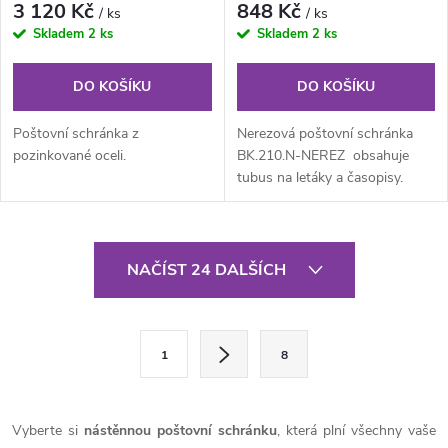
3 120 Kč
848 Kč
/ ks
/ ks
Skladem
2 ks
Skladem
2 ks
DO KOŠÍKU
DO KOŠÍKU
Poštovní schránka z
Nerezová poštovní schránka
pozinkované oceli.
BK.210.N-NEREZ obsahuje
tubus na letáky a časopisy.
Dvířka schránky mají 3 okénka
na...
O
NAČÍST 24 DALŠÍCH
v
l
S
1
8
t
á
r
d
á
Vyberte si
nástěnnou poštovní schránku
, která plní všechny vaše