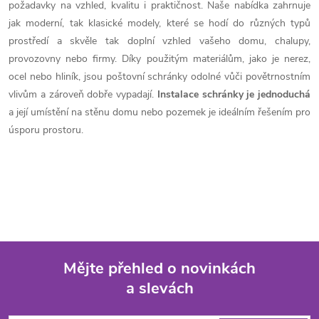
a
n
požadavky na vzhled, kvalitu i praktičnost. Naše nabídka zahrnuje
k
jak moderní, tak klasické modely, které se hodí do různých typů
c
o
prostředí a skvěle tak doplní vzhled vašeho domu, chalupy,
í
provozovny nebo firmy. Díky použitým materiálům, jako je nerez,
v
ocel nebo hliník, jsou poštovní schránky odolné vůči povětrnostním
á
p
vlivům a zároveň dobře vypadají.
Instalace schránky je jednoduchá
n
a její umístění na stěnu domu nebo pozemek je ideálním řešením pro
r
í
úsporu prostoru.
v
k
y
v
ý
Mějte přehled o novinkách
a slevách
p
Z