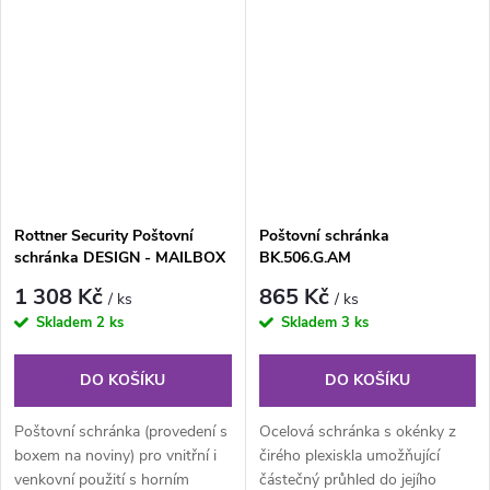
jednotlivé...
Rottner Security Poštovní
Poštovní schránka
schránka DESIGN - MAILBOX
BK.506.G.AM
1 308 Kč
865 Kč
/ ks
/ ks
Skladem
2 ks
Skladem
3 ks
DO KOŠÍKU
DO KOŠÍKU
Poštovní schránka (provedení s
Ocelová schránka s okénky z
boxem na noviny) pro vnitřní i
čirého plexiskla umožňující
venkovní použití s horním
částečný průhled do jejího