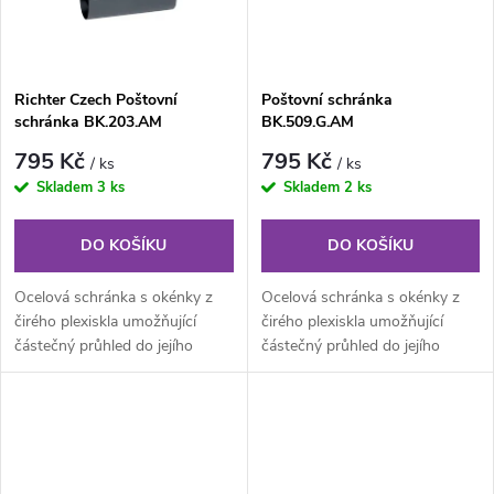
ů
Richter Czech Poštovní
Poštovní schránka
schránka BK.203.AM
BK.509.G.AM
795 Kč
795 Kč
/ ks
/ ks
Skladem
3 ks
Skladem
2 ks
DO KOŠÍKU
DO KOŠÍKU
Ocelová schránka s okénky z
Ocelová schránka s okénky z
čirého plexiskla umožňující
čirého plexiskla umožňující
částečný průhled do jejího
částečný průhled do jejího
vnitřku a tubusem na
vnitřku
tiskoviny...