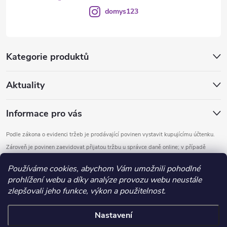
domys123
Kategorie produktů
Aktuality
Informace pro vás
Podle zákona o evidenci tržeb je prodávající povinen vystavit kupujícímu účtenku.
Zároveň je povinen zaevidovat přijatou tržbu u správce daně online; v případě
technického výpadku pak nejpozději do 48 hodin.
Používáme cookies, abychom Vám umožnili pohodlné
prohlížení webu a díky analýze provozu webu neustále
Copyright 2026
DOMYS
. Všechna práva vyhrazena.
Upravit nastavení
zlepšovali jeho funkce, výkon a použitelnost.
cookies
Nastavení
Vytvořil Shoptet