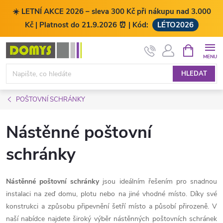
☀️ LETNÍ AKCE 2026 – sleva 300 Kč při nákupu nad 3.000
Kč | Platnost do 21.9.2026 ⏰ | Kód:
LÉTO2026
Přejít
NÁKUPNÍ
KOŠÍK
na
obsah
HLEDAT
POŠTOVNÍ SCHRÁNKY
Nástěnné poštovní
schránky
Nástěnné poštovní schránky
jsou ideálním řešením pro snadnou
instalaci na zeď domu, plotu nebo na jiné vhodné místo. Díky své
konstrukci a způsobu připevnění šetří místo a působí přirozeně. V
naší nabídce najdete široký výběr nástěnných poštovních schránek