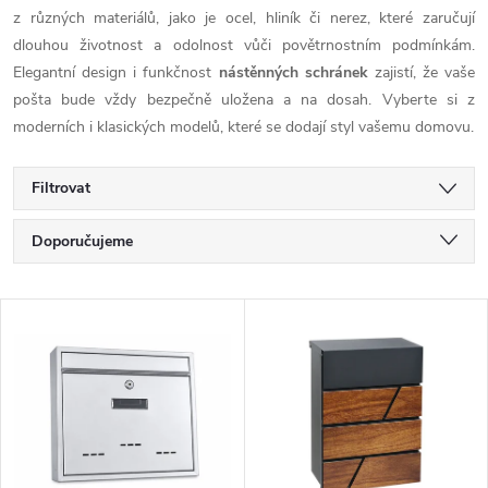
z různých materiálů, jako je ocel, hliník či nerez, které zaručují
dlouhou životnost a odolnost vůči povětrnostním podmínkám.
Elegantní design i funkčnost
nástěnných schránek
zajistí, že vaše
pošta bude vždy bezpečně uložena a na dosah. Vyberte si z
moderních i klasických modelů, které se dodají styl vašemu domovu.
Filtrovat
Ř
Doporučujeme
a
Nejlevnější
V
Nejdražší
z
ý
Nejprodávanější
e
p
Abecedně
n
i