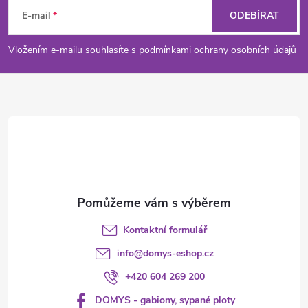
i
á
E-mail
ODEBÍRAT
s
p
Vložením e-mailu souhlasíte s
podmínkami ochrany osobních údajů
u
a
t
í
Kontaktní formulář
info
@
domys-eshop.cz
+420 604 269 200
DOMYS - gabiony, sypané ploty