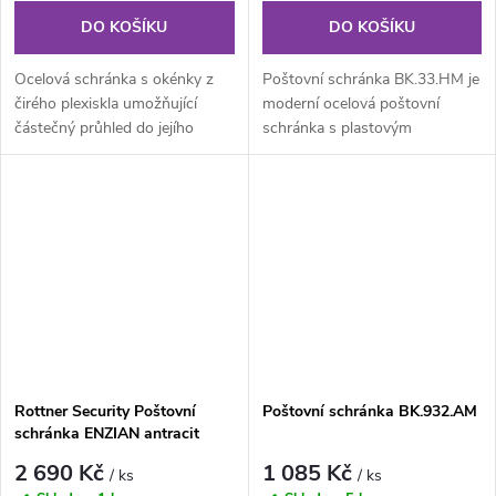
DO KOŠÍKU
DO KOŠÍKU
Ocelová schránka s okénky z
Poštovní schránka BK.33.HM je
čirého plexiskla umožňující
moderní ocelová poštovní
částečný průhled do jejího
schránka s plastovým
vnitřku a tubusem na
rámečkem pro vložení
tiskoviny...
jmenovky. Poštovní...
Rottner Security Poštovní
Poštovní schránka BK.932.AM
schránka ENZIAN antracit
2 690 Kč
1 085 Kč
/ ks
/ ks