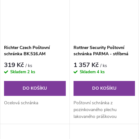
Richter Czech Poštovní
Rottner Security Poštovní
schránka BK.516.AM
schránka PARMA - stříbrná
319 Kč
1 357 Kč
/ ks
/ ks
Skladem
2 ks
Skladem
4 ks
DO KOŠÍKU
DO KOŠÍKU
Ocelová schránka
Poštovní schránka z
pozinkovaného plechu
lakovaného práškovou
vypalovací barvou barvy
stříbrné je určená do interiéru...