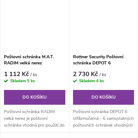
Poštovní schránka M.A.T.
Rottner Security Poštovní
RADIM velká nerez
schránka DEPOT 6
stříbrnočerná
1 112 Kč
2 730 Kč
/ ks
/ ks
Skladem
5 ks
Skladem
4 ks
DO KOŠÍKU
DO KOŠÍKU
Poštovní schránka RADIM
Poštovní schránka DEPOT 6
velká nerez je poštovní
stříbrnočerná - 6 samostatných
schránka vhodná pro použití do
poštovních schránek vhodných
nástěnných sestav nebo pro
pro bytové domy...., atd....