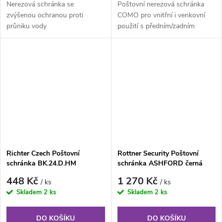
Nerezová schránka se
Poštovní nerezová schránka
zvýšenou ochranou proti
COMO pro vnitřní i venkovní
průniku vody
použití s předním/zadním
vhozem a předním výběrem
zásilek....
Richter Czech Poštovní
Rottner Security Poštovní
schránka BK.24.D.HM
schránka ASHFORD černá
448 Kč
1 270 Kč
/ ks
/ ks
Skladem
2 ks
Skladem
2 ks
DO KOŠÍKU
DO KOŠÍKU