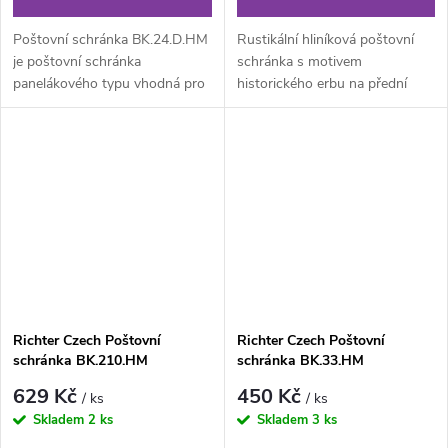
Poštovní schránka BK.24.D.HM
Rustikální hliníková poštovní
je poštovní schránka
schránka s motivem
panelákového typu vhodná pro
historického erbu na přední
použití do nástěnných sestav
straně. Poštovní schránka je
pro...
velice...
Richter Czech Poštovní
Richter Czech Poštovní
schránka BK.210.HM
schránka BK.33.HM
629 Kč
450 Kč
/ ks
/ ks
Skladem
2 ks
Skladem
3 ks