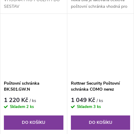
SESTAV
poštovní schránka vhodná pro
použití do nástěnných sestav
nebo...
Poštovní schránka
Rottner Security Poštovní
BK.501.GW.N
schránka COMO nerez
1 220 Kč
1 049 Kč
/ ks
/ ks
Skladem
2 ks
Skladem
3 ks
DO KOŠÍKU
DO KOŠÍKU