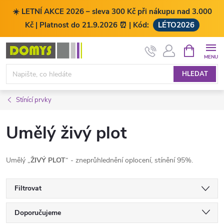
☀️ LETNÍ AKCE 2026 – sleva 300 Kč při nákupu nad 3.000
Kč | Platnost do 21.9.2026 ⏰ | Kód:
LÉTO2026
Přejít
NÁKUPNÍ
KOŠÍK
na
obsah
HLEDAT
Stínící prvky
Umělý živý plot
Umělý „
ŽIVÝ PLOT
“ - zneprůhlednění oplocení, stínění 95%.
Filtrovat
Ř
Doporučujeme