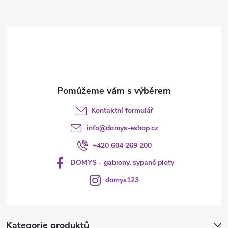
a
r
t
v
í
k
y
v
Kontaktní formulář
ý
info
@
domys-eshop.cz
p
+420 604 269 200
i
DOMYS - gabiony, sypané ploty
s
domys123
u
Kategorie produktů