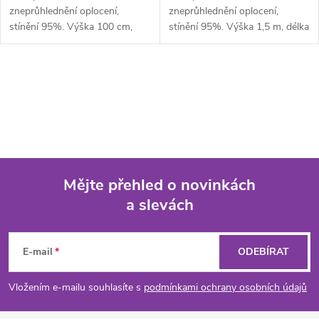
d
u
zneprůhlednění oplocení,
zneprůhlednění oplocení,
stínění 95%. Výška 100 cm,
stínění 95%. Výška 1,5 m, délka
u
délka 3 m.
3 m.
k
k
O
t
t
v
ů
ů
l
á
Mějte přehled o novinkách
d
a slevách
Z
a
á
c
E-mail
ODEBÍRAT
p
í
Vložením e-mailu souhlasíte s
podmínkami ochrany osobních údajů
p