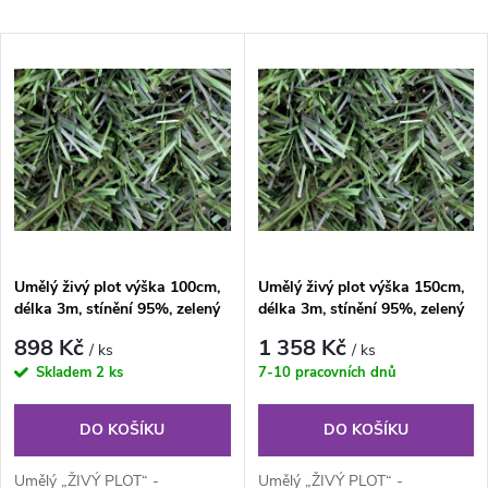
a
Nejlevnější
V
Nejdražší
z
ý
Nejprodávanější
e
p
Abecedně
n
i
í
s
Umělý živý plot výška 100cm,
Umělý živý plot výška 150cm,
p
délka 3m, stínění 95%, zelený
délka 3m, stínění 95%, zelený
p
r
898 Kč
1 358 Kč
/ ks
/ ks
r
Skladem
2 ks
7-10 pracovních dnů
o
o
DO KOŠÍKU
DO KOŠÍKU
d
Umělý „ŽIVÝ PLOT“ -
Umělý „ŽIVÝ PLOT“ -