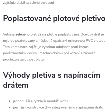
k
zajišťuje stabilitu celého oplocení.
y
Poplastované plotové pletivo
v
ý
Většina
zeleného pletiva na plot
je poplastovaná. Ocelový drát je
nejprve pozinkovaný a následně opatřený ochrannou PVC vrstvou.
p
Tato kombinace zajišťuje vysokou odolnost proti korozi,
i
povětrnostním vlivům i mechanickému poškození a zároveň
prodlužuje životnost plotu.
s
u
Výhody pletiva s napínacím
drátem
jednodušší a rychlejší montáž plotu
pevnější konstrukce díky integrovanému napínacímu drátu