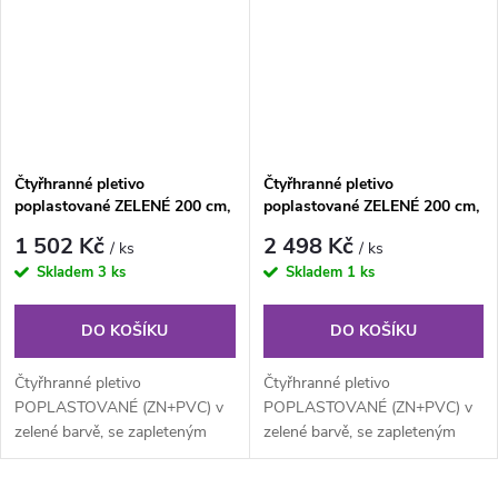
Čtyřhranné pletivo
Čtyřhranné pletivo
poplastované ZELENÉ 200 cm,
poplastované ZELENÉ 200 cm,
oko 55×55 mm, role 15 m, s
oko 55×55 mm, role 25 m, s
1 502 Kč
2 498 Kč
/ ks
/ ks
napínacím drátem
napínacím drátem
Skladem
3 ks
Skladem
1 ks
DO KOŠÍKU
DO KOŠÍKU
Čtyřhranné pletivo
Čtyřhranné pletivo
POPLASTOVANÉ (ZN+PVC) v
POPLASTOVANÉ (ZN+PVC) v
zelené barvě, se zapleteným
zelené barvě, se zapleteným
napínacím drátem. Výška 200
napínacím drátem. Výška 200
cm, délka 15 m,...
cm, délka 25 m,...