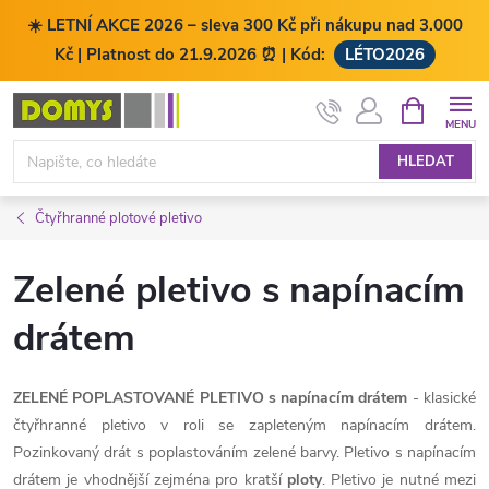
☀️ LETNÍ AKCE 2026 – sleva 300 Kč při nákupu nad 3.000
Kč | Platnost do 21.9.2026 ⏰ | Kód:
LÉTO2026
Přejít
NÁKUPNÍ
KOŠÍK
na
obsah
HLEDAT
Čtyřhranné plotové pletivo
Zelené pletivo s napínacím
drátem
ZELENÉ POPLASTOVANÉ PLETIVO s napínacím drátem
- klasické
čtyřhranné pletivo v roli se zapleteným napínacím drátem.
Pozinkovaný drát s poplastováním zelené barvy.
Pletivo s napínacím
drátem je vhodnější zejména pro kratší
ploty
. Pletivo je nutné mezi