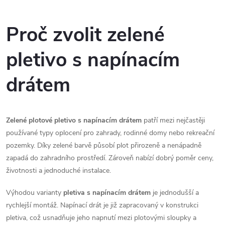
O
v
Proč zvolit zelené
l
pletivo s napínacím
á
drátem
d
a
Zelené plotové pletivo s napínacím drátem
patří mezi nejčastěji
c
používané typy oplocení pro zahrady, rodinné domy nebo rekreační
pozemky. Díky zelené barvě působí plot přirozeně a nenápadně
í
zapadá do zahradního prostředí. Zároveň nabízí dobrý poměr ceny,
p
životnosti a jednoduché instalace.
r
Výhodou varianty
pletiva s napínacím drátem
je jednodušší a
rychlejší montáž. Napínací drát je již zapracovaný v konstrukci
v
pletiva, což usnadňuje jeho napnutí mezi plotovými sloupky a