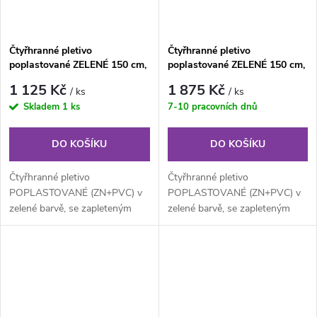
Čtyřhranné pletivo
Čtyřhranné pletivo
poplastované ZELENÉ 150 cm,
poplastované ZELENÉ 150 cm,
oko 55×55 mm, role 15 m, s
oko 55×55 mm, role 25 m, s
1 125 Kč
1 875 Kč
/ ks
/ ks
napínacím drátem
napínacím drátem
Skladem
1 ks
7-10 pracovních dnů
DO KOŠÍKU
DO KOŠÍKU
Čtyřhranné pletivo
Čtyřhranné pletivo
POPLASTOVANÉ (ZN+PVC) v
POPLASTOVANÉ (ZN+PVC) v
zelené barvě, se zapleteným
zelené barvě, se zapleteným
napínacím drátem. Výška 150
napínacím drátem. Výška 150
cm, délka 15 m,...
cm, délka 25 m,...