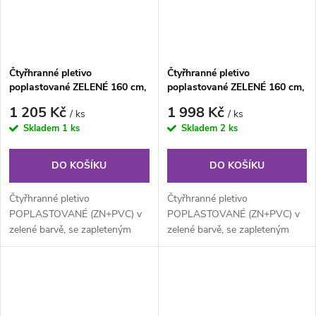
Čtyřhranné pletivo
Čtyřhranné pletivo
poplastované ZELENÉ 160 cm,
poplastované ZELENÉ 160 cm,
oko 55×55 mm, role 15 m, s
oko 55×55 mm, role 25 m, s
1 205 Kč
1 998 Kč
/ ks
/ ks
napínacím drátem
napínacím drátem
Skladem
1 ks
Skladem
2 ks
DO KOŠÍKU
DO KOŠÍKU
Čtyřhranné pletivo
Čtyřhranné pletivo
POPLASTOVANÉ (ZN+PVC) v
POPLASTOVANÉ (ZN+PVC) v
zelené barvě, se zapleteným
zelené barvě, se zapleteným
napínacím drátem. Výška 160
napínacím drátem. Výška 160
cm, délka 25 m,...
cm, délka 25 m,...