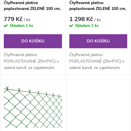
Čtyřhranné pletivo
Čtyřhranné pletivo
p
poplastované ZELENÉ 100 cm,
poplastované ZELENÉ 100 cm,
p
oko 55×55 mm, role 15 m, s
oko 55×55 mm, role 25 m, s
r
779 Kč
1 298 Kč
/ ks
/ ks
napínacím drátem
napínacím drátem
r
Skladem
1 ks
Skladem
1 ks
o
o
DO KOŠÍKU
DO KOŠÍKU
d
d
Čtyřhranné pletivo
Čtyřhranné pletivo
u
POPLASTOVANÉ (ZN+PVC) v
POPLASTOVANÉ (ZN+PVC) v
zelené barvě, se zapleteným
zelené barvě, se zapleteným
u
napínacím drátem. Výška 100
napínacím drátem. Výška 100
k
cm, délka 15 m,...
cm, délka 25 m,...
k
t
t
ů
ů