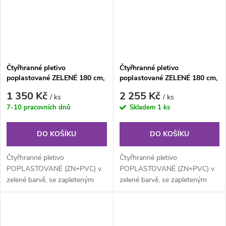
Čtyřhranné pletivo
Čtyřhranné pletivo
poplastované ZELENÉ 180 cm,
poplastované ZELENÉ 180 cm,
oko 55×55 mm, role 15 m, s
oko 55×55 mm, role 25 m, s
1 350 Kč
2 255 Kč
/ ks
/ ks
napínacím drátem
napínacím drátem
7-10 pracovních dnů
Skladem
1 ks
DO KOŠÍKU
DO KOŠÍKU
Čtyřhranné pletivo
Čtyřhranné pletivo
POPLASTOVANÉ (ZN+PVC) v
POPLASTOVANÉ (ZN+PVC) v
zelené barvě, se zapleteným
zelené barvě, se zapleteným
napínacím drátem. Výška 180
napínacím drátem. Výška 180
cm, délka 15 m,...
cm, délka 25 m,...