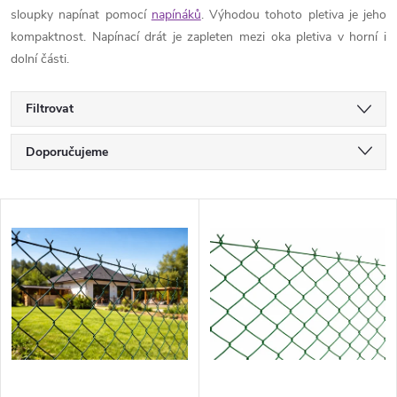
sloupky napínat pomocí
napínáků
. Výhodou tohoto pletiva je jeho
kompaktnost. Napínací drát je zapleten mezi oka pletiva v horní i
dolní části.
Filtrovat
Ř
Doporučujeme
a
Nejlevnější
V
Nejdražší
z
ý
Nejprodávanější
e
p
Abecedně
n
i
í
s