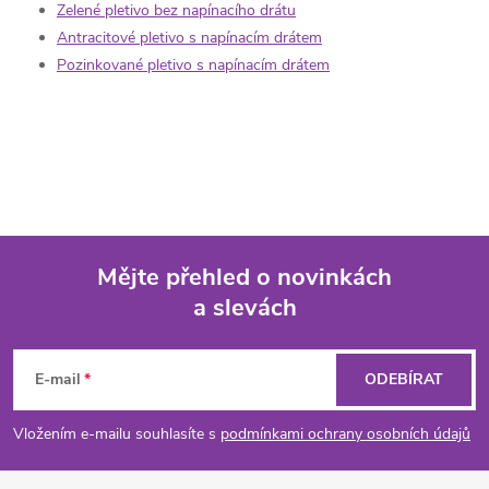
Zelené pletivo bez napínacího drátu
Antracitové pletivo s napínacím drátem
Pozinkované pletivo s napínacím drátem
Mějte přehled o novinkách
a slevách
Z
á
E-mail
ODEBÍRAT
p
Vložením e-mailu souhlasíte s
podmínkami ochrany osobních údajů