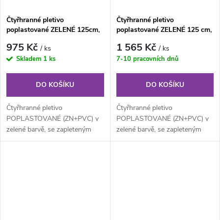
Čtyřhranné pletivo
Čtyřhranné pletivo
poplastované ZELENÉ 125cm,
poplastované ZELENÉ 125 cm,
oko 55×55 mm, role 15 m, s
oko 55×55 mm, role 25 m, s
975 Kč
1 565 Kč
/ ks
/ ks
napínacím drátem
napínacím drátem
Skladem
1 ks
7-10 pracovních dnů
DO KOŠÍKU
DO KOŠÍKU
Čtyřhranné pletivo
Čtyřhranné pletivo
POPLASTOVANÉ (ZN+PVC) v
POPLASTOVANÉ (ZN+PVC) v
zelené barvě, se zapleteným
zelené barvě, se zapleteným
napínacím drátem. Výška 125
napínacím drátem. Výška 125
cm, délka 15 m,...
cm, délka 25 m,...