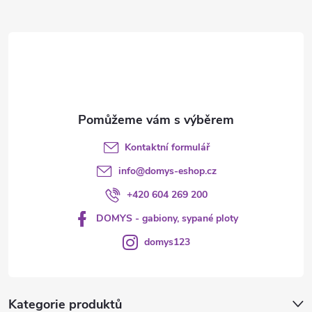
a
t
í
Kontaktní formulář
info
@
domys-eshop.cz
+420 604 269 200
DOMYS - gabiony, sypané ploty
domys123
Kategorie produktů