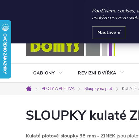
☀️ LETNÍ AKCE 2026 –
Používáme cookies, 
analýze provozu webu 
Přejít
Doprava a platba
Kontakty
Obchodní podmínky
na
Nastavení
obsah
GABIONY
REVIZNÍ DVÍŘKA
PLOTY A PLETIVA
Sloupky na plot
KULATÉ 
Domů
SLOUPKY kulaté 
Kulaté plotové sloupky 38 mm - ZINEK
jsou plot