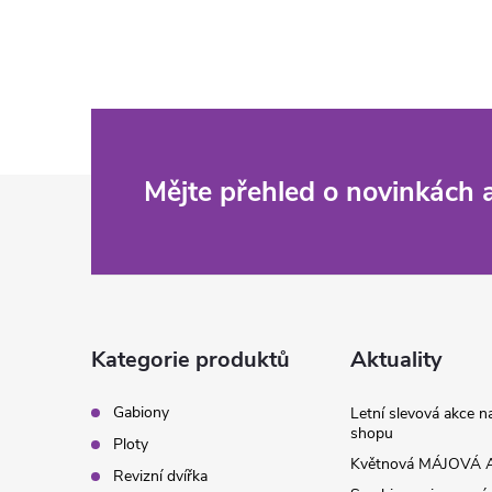
ů
v
l
á
d
Z
Mějte přehled o novinkách
a
c
á
í
p
p
a
Kategorie produktů
Aktuality
r
t
v
Gabiony
Letní slevová akce 
shopu
Ploty
k
í
Květnová MÁJOVÁ A
Revizní dvířka