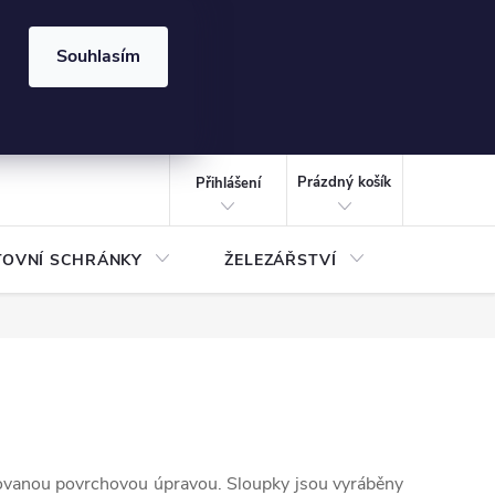
⏰ | Kód:
LÉTO2026
Souhlasím
izace gabionů - inspirujte se!
Kalkulačka gabionu 10x10 cm
CZK
NÁKUPNÍ
KOŠÍK
Prázdný košík
Přihlášení
TOVNÍ SCHRÁNKY
ŽELEZÁŘSTVÍ
TREZOR
kovanou povrchovou úpravou. Sloupky jsou vyráběny