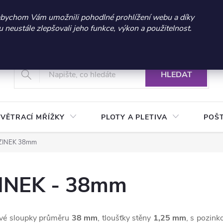
 sleva 300 Kč při nákupu nad 3.000 Kč | Platnost do 21.9.2026 
abychom Vám umožnili pohodlné prohlížení webu a díky
neustále zlepšovali jeho funkce, výkon a použitelnost.
+420 604 269 200
Vrácení a reklamace zboží
Podmínky ochrany osobních údajů
Real
HLEDAT
VĚTRACÍ MŘÍŽKY
PLOTY A PLETIVA
POŠ
ZINEK 38mm
ZINEK - 38mm
ové sloupky průměru
38 mm
, tloušťky stěny
1,25 mm
, s pozin