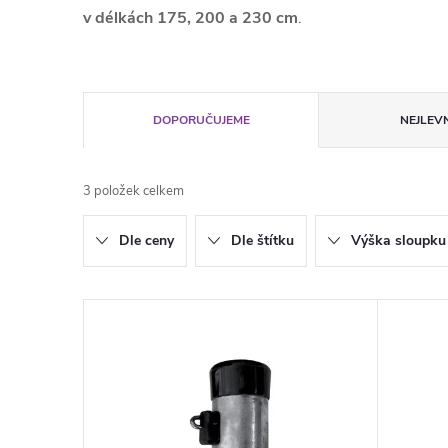
v
délkách 175, 200 a 230 cm
.
Ř
DOPORUČUJEME
NEJLEVN
a
3
položek celkem
z
Dle ceny
Dle štítku
Výška sloupku
e
n
V
í
ý
p
p