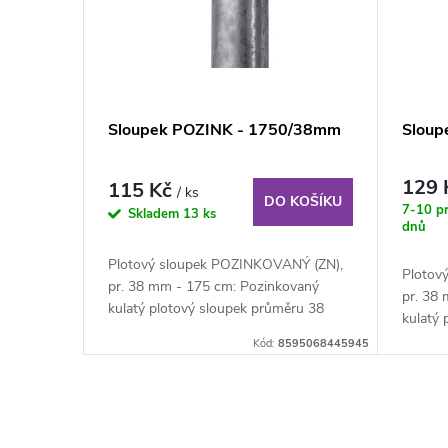
r
i
o
s
d
p
Sloupek POZINK - 1750/38mm
Sloup
u
r
129
115 Kč
/ ks
k
DO KOŠÍKU
o
7-10 p
Skladem
13 ks
dnů
t
d
Plotový sloupek POZINKOVANÝ (ZN),
Plotov
pr. 38 mm - 175 cm: Pozinkovaný
pr. 38
ů
u
kulatý plotový sloupek průměru 38
kulatý
mm, výška 175 cm....
mm, výš
Kód:
8595068445945
k
t
O