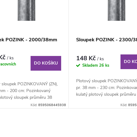
ek POZINK - 2000/38mm
Sloupek POZINK - 2300/
 Kč
148 Kč
/ ks
/ ks
DO K
DO KOŠÍKU
racovních
Skladem
26 ks
Plotový sloupek POZINKOVANÝ 
ý sloupek POZINKOVANÝ (ZN),
pr. 38 mm - 230 cm: Pozinkova
 mm - 200 cm: Pozinkovaný
kulatý plotový sloupek průměru
 plotový sloupek průměru 38
mm, výška 230 cm....
ka 200 cm....
Kód:
8595068445938
Kód:
8595