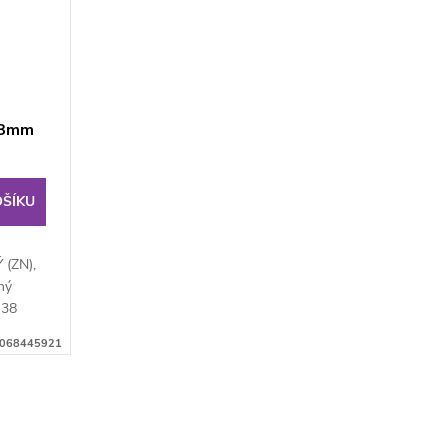
38mm
OŠÍKU
(ZN),
ný
 38
068445921