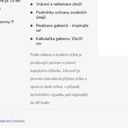
 již 15 let!
Vrácení a reklamace zboží
é
Podmínky ochrany osobních
údajů
ovny !!!
Realizace gabionů - inspirujte
se!
Kalkulačka gabionu 10x10
cm
Podle zákona o evidenci tržeb je
prodávající povinen vystavit
kupujícímu účtenku. Zároveň je
povinen zaevidovat přijatou tržbu u
správce daně online; v případě
technického výpadku pak nejpozději
do 48 hodin.
stavení cookies