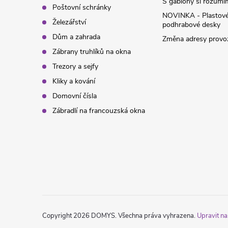
y
S gabiony si rozumíme
Poštovní schránky
NOVINKA - Plastov
v
Železářství
podhrabové desky
Dům a zahrada
Změna adresy provoz
ý
Zábrany truhlíků na okna
p
Trezory a sejfy
Kliky a kování
i
Domovní čísla
s
Zábradlí na francouzská okna
u
Copyright 2026
DOMYS
. Všechna práva vyhrazena.
Upravit na