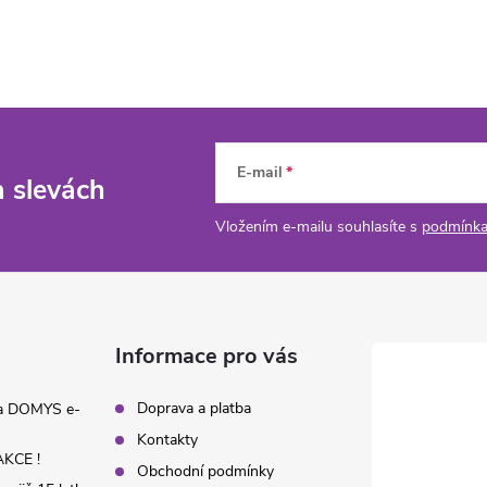
E-mail
a slevách
Vložením e-mailu souhlasíte s
podmínka
Informace pro vás
Doprava a platba
na DOMYS e-
Kontakty
KCE !
Obchodní podmínky