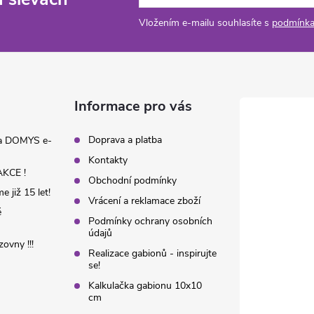
Vložením e-mailu souhlasíte s
podmínka
Informace pro vás
Doprava a platba
na DOMYS e-
Kontakty
KCE !
Obchodní podmínky
 již 15 let!
Vrácení a reklamace zboží
é
Podmínky ochrany osobních
údajů
ovny !!!
Realizace gabionů - inspirujte
se!
Kalkulačka gabionu 10x10
cm