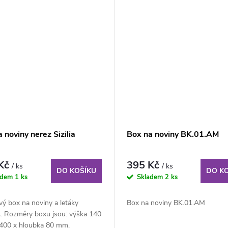
 noviny nerez Sizilia
Box na noviny BK.01.AM
 Kč
395 Kč
/ ks
/ ks
DO KOŠÍKU
DO K
adem
1 ks
Skladem
2 ks
ý box na noviny a letáky
Box na noviny BK.01.AM
A. Rozměry boxu jsou: výška 140
 400 x hloubka 80 mm.