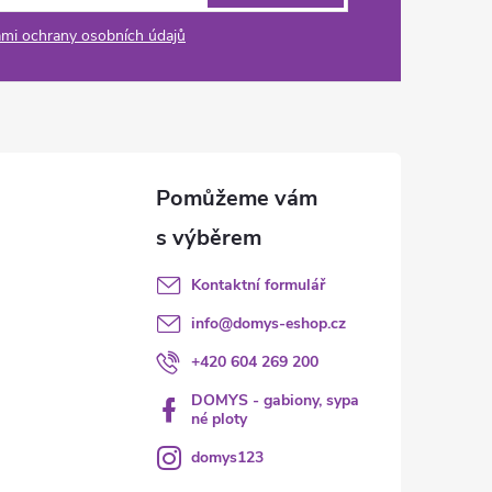
mi ochrany osobních údajů
Kontaktní formulář
info
@
domys-eshop.cz
+420 604 269 200
DOMYS - gabiony, sypa
né ploty
domys123