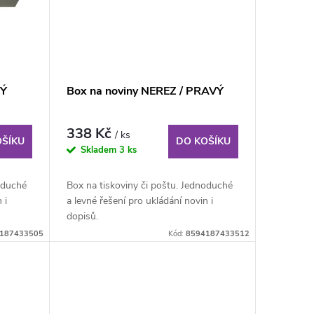
VÝ
Box na noviny NEREZ / PRAVÝ
338 Kč
/ ks
OŠÍKU
DO KOŠÍKU
Skladem
3 ks
oduché
Box na tiskoviny či poštu. Jednoduché
 i
a levné řešení pro ukládání novin i
dopisů.
187433505
Kód:
8594187433512