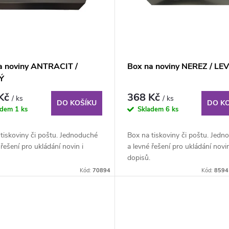
a noviny ANTRACIT /
Box na noviny NEREZ / LE
Ý
 Kč
368 Kč
/ ks
/ ks
DO KOŠÍKU
DO K
adem
1 ks
Skladem
6 ks
tiskoviny či poštu. Jednoduché
Box na tiskoviny či poštu. Jedn
 řešení pro ukládání novin i
a levné řešení pro ukládání novin
dopisů.
Kód:
70894
Kód:
8594