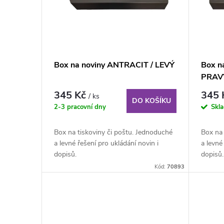
r
i
o
s
d
p
Box na noviny ANTRACIT / LEVÝ
Box n
u
PRAV
r
345 Kč
345
/ ks
k
DO KOŠÍKU
o
2-3 pracovní dny
Skl
t
d
Box na tiskoviny či poštu. Jednoduché
Box na 
a levné řešení pro ukládání novin i
a levné
ů
u
dopisů.
dopisů.
Kód:
70893
k
t