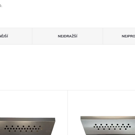
b.
ĚJŠÍ
NEJDRAŽŠÍ
NEJPR