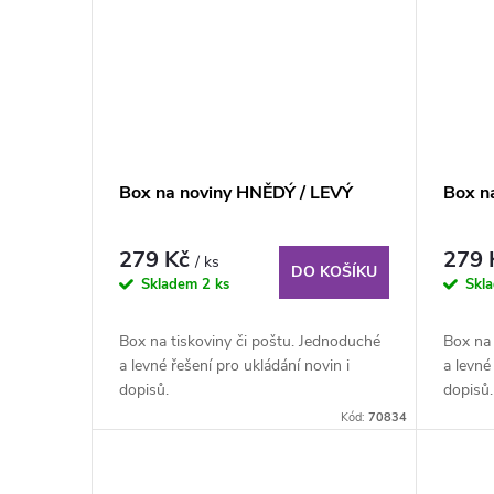
ů
Box na noviny HNĚDÝ / LEVÝ
Box n
279 Kč
279
/ ks
DO KOŠÍKU
Skladem
2 ks
Skl
Box na tiskoviny či poštu. Jednoduché
Box na 
a levné řešení pro ukládání novin i
a levné
dopisů.
dopisů.
Kód:
70834