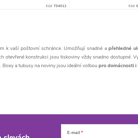
Kód:
T04012
Kód:
m k vaší poštovní schránce. Umožňují snadné a
přehledné ul
jich otevřené konstrukci jsou tiskoviny vždy snadno dostupné. Vy
. Boxy a tubusy na noviny jsou ideální volbou
pro domácnosti i 
E-mail
a slevách