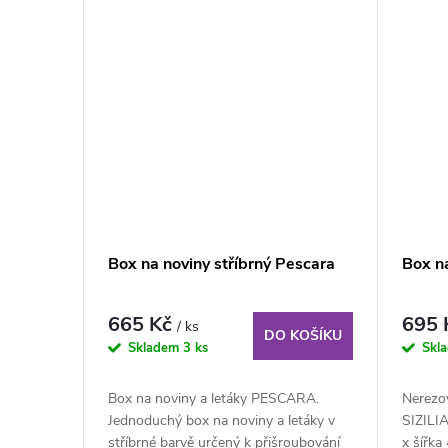
Box na noviny stříbrný Pescara
Box na
665 Kč
695
/ ks
DO KOŠÍKU
Skladem
3 ks
Skl
Box na noviny a letáky PESCARA.
Nerezov
Jednoduchý box na noviny a letáky v
SIZILI
stříbrné barvě určený k přišroubování
x šířka