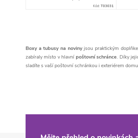
na zeď,...
Kód:
T03031
O
v
Boxy a tubusy na noviny
jsou praktickým doplňke
l
zabíraly místo v hlavní
poštovní schránce
. Díky je
sladíte s vaší poštovní schránkou i exteriérem domu
á
d
a
c
í
p
Mějte přehled o novinkách