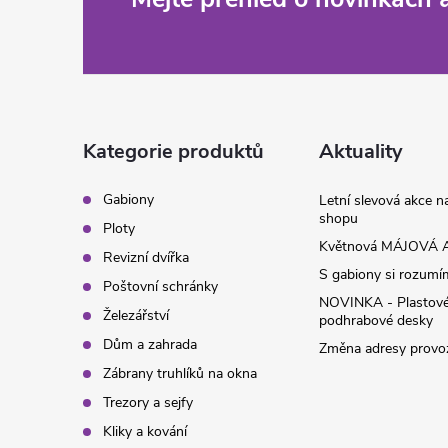
Z
r
á
v
k
p
y
a
Kategorie produktů
Aktuality
v
t
Gabiony
Letní slevová akce 
ý
shopu
Ploty
í
p
Květnová MÁJOVÁ A
Revizní dvířka
S gabiony si rozumíme
i
Poštovní schránky
NOVINKA - Plastov
Železářství
podhrabové desky
s
Dům a zahrada
Změna adresy provoz
u
Zábrany truhlíků na okna
Trezory a sejfy
Kliky a kování