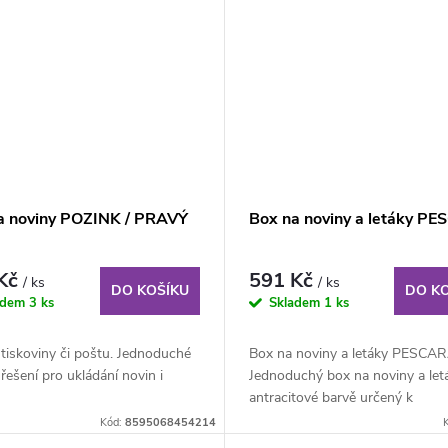
a noviny POZINK / PRAVÝ
Box na noviny a letáky P
 Kč
591 Kč
/ ks
/ ks
DO KOŠÍKU
DO K
adem
3 ks
Skladem
1 ks
tiskoviny či poštu. Jednoduché
Box na noviny a letáky PESCAR
 řešení pro ukládání novin i
Jednoduchý box na noviny a let
antracitové barvě určený k
přišroubování na zeď,...
Kód:
8595068454214