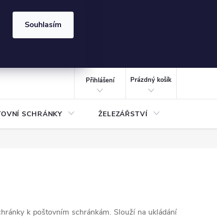
⏰ | Kód:
LÉTO2026
Souhlasím
izace gabionů - inspirujte se!
Kalkulačka gabionu 10x10 cm
CZK
NÁKUPNÍ
KOŠÍK
Prázdný košík
Přihlášení
TOVNÍ SCHRÁNKY
ŽELEZÁŘSTVÍ
TREZOR
chránky k poštovním schránkám. Slouží na ukládání