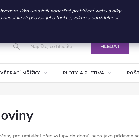
 sleva 300 Kč při nákupu nad 3.000 Kč | Platnost do 21.9.2026 
abychom Vám umožnili pohodlné prohlížení webu a díky
neustále zlepšovali jeho funkce, výkon a použitelnost.
+420 604 269 200
Vrácení a reklamace zboží
Podmínky ochrany osobních údajů
Real
HLEDAT
VĚTRACÍ MŘÍŽKY
PLOTY A PLETIVA
POŠ
noviny
rčeny pro umístění před vstupy do domů nebo jako přídavné s