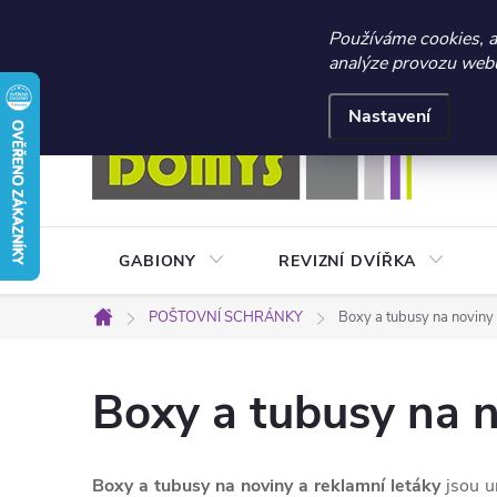
☀️ LETNÍ AKCE 2026 –
Používáme cookies, 
analýze provozu webu 
Přejít
Doprava a platba
Kontakty
Obchodní podmínky
na
Nastavení
obsah
GABIONY
REVIZNÍ DVÍŘKA
POŠTOVNÍ SCHRÁNKY
Boxy a tubusy na noviny
Domů
Boxy a tubusy na 
Boxy a tubusy na noviny a reklamní letáky
jsou u