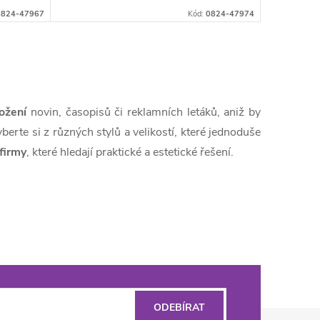
0824-47967
Kód:
0824-47974
ožení
novin, časopisů či reklamních letáků, aniž by
berte si z různých stylů a velikostí, které jednoduše
firmy
, které hledají praktické a estetické řešení.
ODEBÍRAT