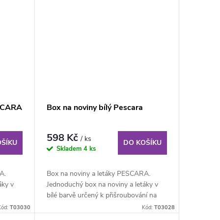
ESCARA
Box na noviny bílý Pescara
598 Kč
/ ks
OŠÍKU
DO KOŠÍKU
Skladem
4 ks
A.
Box na noviny a letáky PESCARA.
áky v
Jednoduchý box na noviny a letáky v
bílé barvě určený k přišroubování na
zeď,...
Kód:
T03030
Kód:
T03028