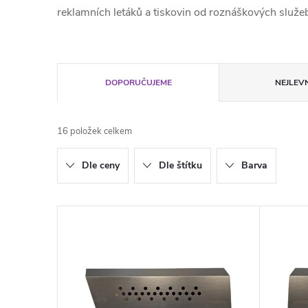
reklamních letáků a tiskovin od roznáškových služe
Ř
DOPORUČUJEME
NEJLEVN
a
16
položek celkem
z
Dle ceny
Dle štítku
Barva
e
n
V
í
ý
p
p