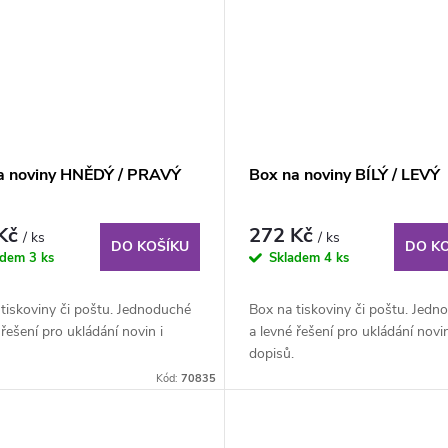
a noviny HNĚDÝ / PRAVÝ
Box na noviny BÍLÝ / LEVÝ
 Kč
272 Kč
/ ks
/ ks
DO KOŠÍKU
DO K
adem
3 ks
Skladem
4 ks
tiskoviny či poštu. Jednoduché
Box na tiskoviny či poštu. Jedn
 řešení pro ukládání novin i
a levné řešení pro ukládání novin
dopisů.
Kód:
70835