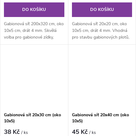
DO KOŠÍKU
DO KOŠÍKU
Gabionová síť 200x320 cm, oko
Gabionová síť 20x20 cm, oko
10x5 cm, drát 4 mm. Skvělá
10x5 cm, drát 4 mm. Vhodná
volba pro gabionové zídky,
pro stavbu gabionových plotů,
opěrné stěny a plotové výplně.
zídek a opěrných stěn.
Gabionová síť 20x30 cm (oko
Gabionová síť 20x40 cm (oko
10x5)
10x5)
38 Kč
45 Kč
/ ks
/ ks