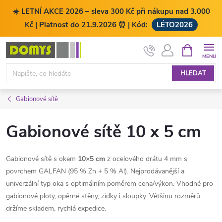
☀️ LETNÍ AKCE 2026 – sleva 300 Kč při nákupu nad 3.000
Kč | Platnost do 21.9.2026 ⏰ | Kód:
LÉTO2026
Přejít
NÁKUPNÍ
KOŠÍK
na
obsah
HLEDAT
Gabionové sítě
Gabionové sítě 10 x 5 cm
Gabionové sítě s okem
10×5 cm
z ocelového drátu 4 mm s
povrchem GALFAN (95 % Zn + 5 % Al). Nejprodávanější a
univerzální typ oka s optimálním poměrem cena/výkon. Vhodné pro
gabionové ploty, opěrné stěny, zídky i sloupky. Většinu rozměrů
držíme skladem, rychlá expedice.