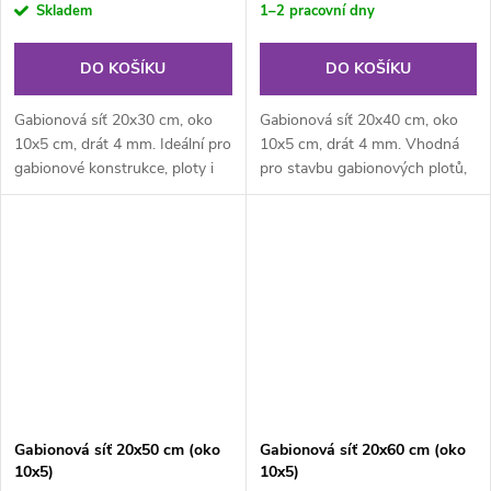
Skladem
1–2 pracovní dny
DO KOŠÍKU
DO KOŠÍKU
Gabionová síť 20x30 cm, oko
Gabionová síť 20x40 cm, oko
10x5 cm, drát 4 mm. Ideální pro
10x5 cm, drát 4 mm. Vhodná
gabionové konstrukce, ploty i
pro stavbu gabionových plotů,
dekorativní prvky na zahradě.
zídek a opěrných stěn.
Gabionová síť 20x50 cm (oko
Gabionová síť 20x60 cm (oko
10x5)
10x5)