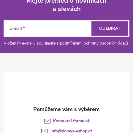
Mějte přehled o novinkách
a slevách
Z
á
E-mail
ODEBÍRAT
p
Vložením e-mailu souhlasíte s
podmínkami ochrany osobních údajů
a
t
í
Kontaktní formulář
info
@
domys-eshop.cz