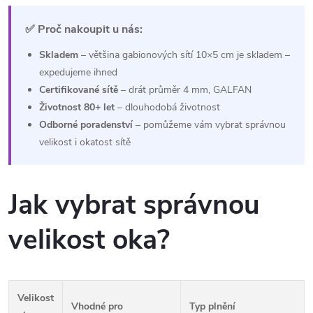
d
á
a
n
✅ Proč nakoupit u nás:
k
Skladem
– většina gabionových sítí 10×5 cm je skladem –
c
o
expedujeme ihned
í
v
Certifikované sítě
– drát průměr 4 mm, GALFAN
á
Životnost 80+ let
– dlouhodobá životnost
p
Odborné poradenství
– pomůžeme vám vybrat správnou
n
r
velikost i okatost sítě
í
v
Jak vybrat správnou
k
y
velikost oka?
v
ý
Velikost
Vhodné pro
Typ plnění