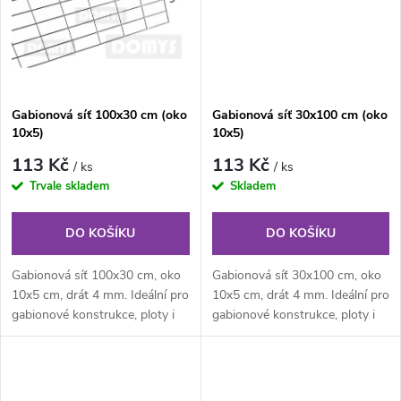
ů
ů
Gabionová síť 100x30 cm (oko
Gabionová síť 30x100 cm (oko
10x5)
10x5)
113 Kč
113 Kč
/ ks
/ ks
Trvale skladem
Skladem
DO KOŠÍKU
DO KOŠÍKU
Gabionová síť 100x30 cm, oko
Gabionová síť 30x100 cm, oko
10x5 cm, drát 4 mm. Ideální pro
10x5 cm, drát 4 mm. Ideální pro
gabionové konstrukce, ploty i
gabionové konstrukce, ploty i
dekorativní prvky na zahradě.
dekorativní prvky na zahradě.