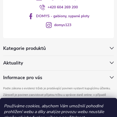
+420 604 269 200
DOMYS - gabiony, sypané ploty
domys123
Kategorie produktů
Aktuality
Informace pro vás
Podle zákona o evidenci tržeb je prodávající povinen vystavit kupujícímu účtenku.
Zároveň je povinen zaevidovat přijatou tržbu u správce daně online; v případě
technického výpadku pak nejpozději do 48 hodin.
Používáme cookies, abychom Vám umožnili pohodlné
prohlížení webu a díky analýze provozu webu neustále
Copyright 2026
DOMYS
. Všechna práva vyhrazena.
Upravit nastavení