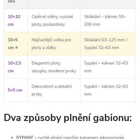
p
oka
i
10×10
Opěrné stěny, vysoké
Skládání – kámen 50–
s
cm
ploty, podezdívky
200 mm
u
10×5
Nejčastější volba pro
Skládání 63–125 mm /
cm ⭐
ploty a zídky
Sypání 32–63 mm
10×2,5
Elegantní ploty,
Sypání – kámen 32–63
cm
sloupky, moderní prvky
mm
Dekorativní a detailní
Sypání – kámen 32–63
5×5 cm
prvky
mm
Dva způsoby plnění gabionu:
SYPANÝ
– rychlé plnění menším kamenem (ekonomické,