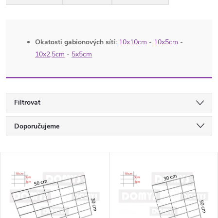
Okatosti gabionových sítí:
10x10cm
-
10x5cm
-
10x2,5cm
-
5x5cm
Filtrovat
Ř
Doporučujeme
a
Nejlevnější
V
Nejdražší
z
ý
Nejprodávanější
e
p
Abecedně