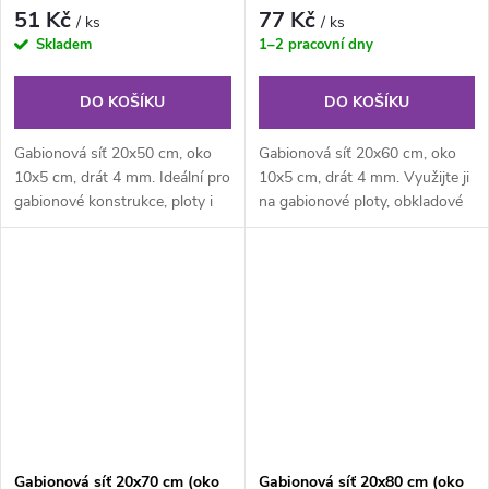
51 Kč
77 Kč
/ ks
/ ks
Skladem
1–2 pracovní dny
DO KOŠÍKU
DO KOŠÍKU
Gabionová síť 20x50 cm, oko
Gabionová síť 20x60 cm, oko
10x5 cm, drát 4 mm. Ideální pro
10x5 cm, drát 4 mm. Využijte ji
gabionové konstrukce, ploty i
na gabionové ploty, obkladové
dekorativní prvky na zahradě.
stěny i zahradní dekorace.
Gabionová síť 20x70 cm (oko
Gabionová síť 20x80 cm (oko