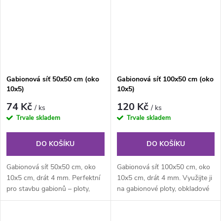
Gabionová síť 50x50 cm (oko
Gabionová síť 100x50 cm (oko
10x5)
10x5)
74 Kč
120 Kč
/ ks
/ ks
Trvale skladem
Trvale skladem
DO KOŠÍKU
DO KOŠÍKU
Gabionová síť 50x50 cm, oko
Gabionová síť 100x50 cm, oko
10x5 cm, drát 4 mm. Perfektní
10x5 cm, drát 4 mm. Využijte ji
pro stavbu gabionů – ploty,
na gabionové ploty, obkladové
zídky i terénní opěrné
stěny i zahradní dekorace.
konstrukce.