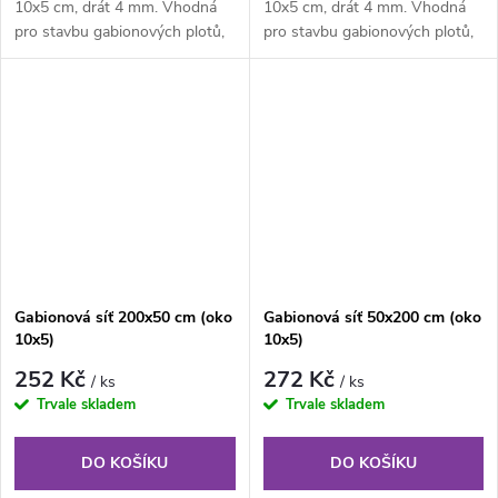
10x5 cm, drát 4 mm. Vhodná
10x5 cm, drát 4 mm. Vhodná
pro stavbu gabionových plotů,
pro stavbu gabionových plotů,
zídek a opěrných stěn.
zídek a opěrných stěn.
Gabionová síť 200x50 cm (oko
Gabionová síť 50x200 cm (oko
10x5)
10x5)
252 Kč
272 Kč
/ ks
/ ks
Trvale skladem
Trvale skladem
DO KOŠÍKU
DO KOŠÍKU