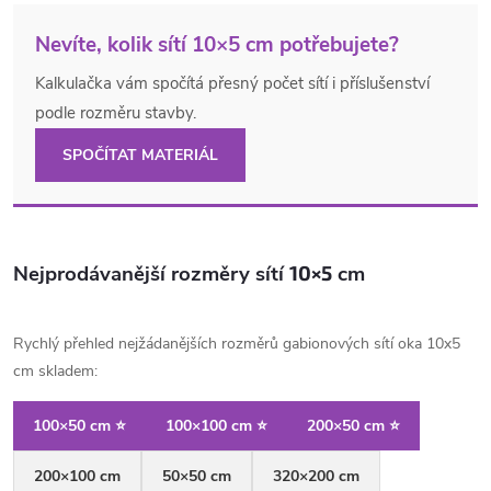
Nevíte, kolik sítí 10×5 cm potřebujete?
Kalkulačka vám spočítá přesný počet sítí i příslušenství
podle rozměru stavby.
SPOČÍTAT MATERIÁL
Nejprodávanější rozměry sítí
10×5
cm
Rychlý přehled nejžádanějších rozměrů gabionových sítí oka 10x5
cm skladem:
100×50 cm ⭐
100×100 cm ⭐
200×50 cm ⭐
200×100 cm
50×50 cm
320×200 cm