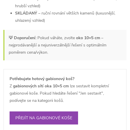
hrubší vzhled)
SKLÁDANÝ
– ruční rovnání větších kamenů (luxusnější,
uhlazený vzhled)
💡 Doporučení:
Pokud váháte, zvolte
oko 10×5 cm
–
nejprodávanější a nejuniverzálnější řešení s optimálním
poměrem cena/výkon.
Potřebujete hotový gabionový koš?
Z
gabionových sítí oka 10×5 cm
lze sestavit kompletní
gabionové koše. Pokud hledáte řešení "Jen sestavit",
podívejte se na kategorii košů.
PŘEJÍT NA GABIONOVÉ KOŠE