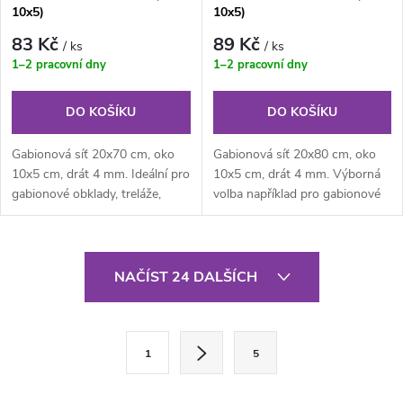
10x5)
10x5)
83 Kč
89 Kč
/ ks
/ ks
1–2 pracovní dny
1–2 pracovní dny
DO KOŠÍKU
DO KOŠÍKU
Gabionová síť 20x70 cm, oko
Gabionová síť 20x80 cm, oko
10x5 cm, drát 4 mm. Ideální pro
10x5 cm, drát 4 mm. Výborná
gabionové obklady, treláže,
volba například pro gabionové
tenké stěny, venkovní i...
kamenné zídky, obklady nebo...
O
NAČÍST 24 DALŠÍCH
v
l
S
1
5
t
á
r