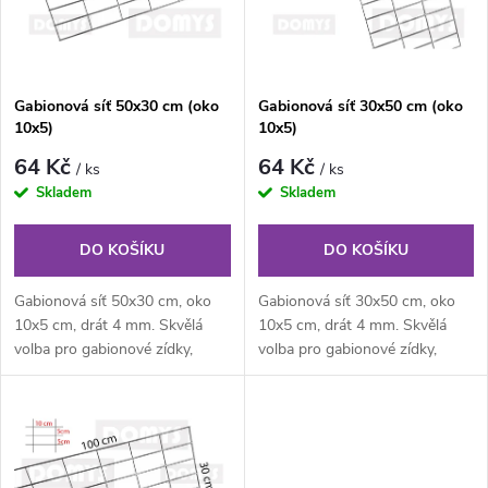
n
i
í
s
Gabionová síť 50x30 cm (oko
Gabionová síť 30x50 cm (oko
p
10x5)
10x5)
p
r
64 Kč
64 Kč
/ ks
/ ks
r
Skladem
Skladem
o
o
DO KOŠÍKU
DO KOŠÍKU
d
d
Gabionová síť 50x30 cm, oko
Gabionová síť 30x50 cm, oko
u
10x5 cm, drát 4 mm. Skvělá
10x5 cm, drát 4 mm. Skvělá
volba pro gabionové zídky,
volba pro gabionové zídky,
u
opěrné stěny a plotové výplně.
opěrné stěny a plotové výplně.
k
k
t
t