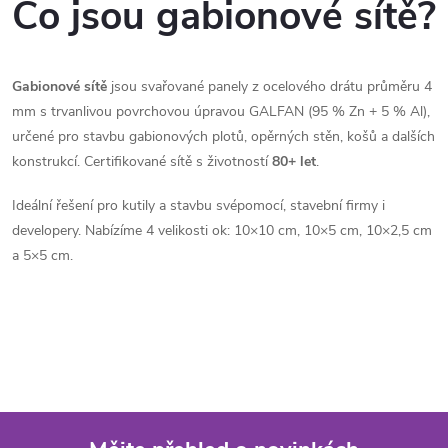
Co jsou gabionové sítě?
Gabionové sítě
jsou svařované panely z ocelového drátu průměru 4
mm s trvanlivou povrchovou úpravou GALFAN (95 % Zn + 5 % Al),
určené pro stavbu gabionových plotů, opěrných stěn, košů a dalších
konstrukcí. Certifikované sítě s životností
80+ let
.
Ideální řešení pro kutily a stavbu svépomocí, stavební firmy i
developery. Nabízíme 4 velikosti ok: 10×10 cm, 10×5 cm, 10×2,5 cm
a 5×5 cm.