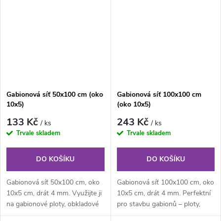
Gabionová síť 50x100 cm (oko
Gabionová síť 100x100 cm
10x5)
(oko 10x5)
133 Kč
243 Kč
/ ks
/ ks
Trvale skladem
Trvale skladem
DO KOŠÍKU
DO KOŠÍKU
Gabionová síť 50x100 cm, oko
Gabionová síť 100x100 cm, oko
10x5 cm, drát 4 mm. Využijte ji
10x5 cm, drát 4 mm. Perfektní
na gabionové ploty, obkladové
pro stavbu gabionů – ploty,
stěny i zahradní dekorace.
zídky i terénní opěrné...