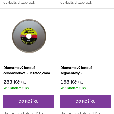
u
obkladů, dlažeb atd.
obkladů, dlažeb atd.
u
k
k
t
t
ů
ů
Diamantový kotouč
Diamantový kotouč
celoobvodové - 150x22,2mm
segmentový -
BIZON - řezání keramických
115x1,8/7x22,2mm BIZON -
283 Kč
158 Kč
/ ks
/ ks
obkladů a dlažby
beton, kámen, cihly
Skladem
6 ks
Skladem
6 ks
DO KOŠÍKU
DO KOŠÍKU
Diamantový kotouč 150 mm
Diamantový kotouč 115 mm