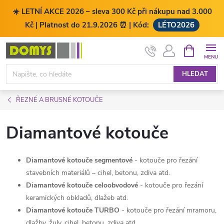
☀️ LETNÍ AKCE 2026 – sleva 300 Kč při nákupu nad 3.000
Kč | Platnost do 21.9.2026 ⏰ | Kód:
LÉTO2026
Přejít
NÁKUPNÍ
KOŠÍK
na
obsah
HLEDAT
ŘEZNÉ A BRUSNÉ KOTOUČE
Diamantové kotouče
Diamantové kotouče segmentové
- kotouče pro řezání
stavebních materiálů – cihel, betonu, zdiva atd.
Diamantové kotouče celoobvodové
- kotouče pro řezání
keramických obkladů, dlažeb atd.
Diamantové kotouče TURBO
- kotouče pro řezání mramoru,
dlažby, žuly, cihel, betonu, zdiva atd.