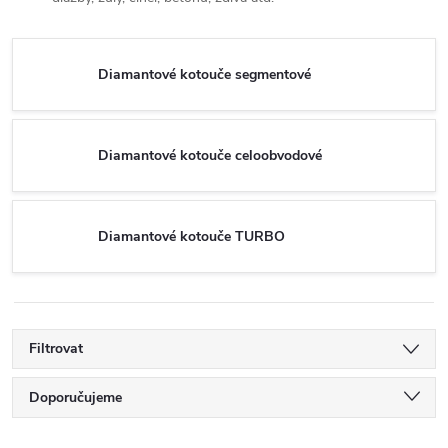
Diamantové kotouče segmentové
Diamantové kotouče celoobvodové
Diamantové kotouče TURBO
Filtrovat
Ř
Doporučujeme
Nejlevnější