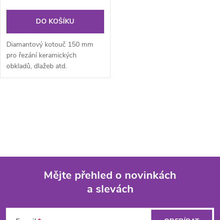
DO KOŠÍKU
Diamantový kotouč 150 mm
pro řezání keramických
obkladů, dlažeb atd.
O
v
l
á
Mějte přehled o novinkách
d
a slevách
Z
a