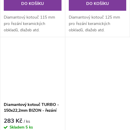
DO KOŠÍKU
DO KOŠÍKU
Diamantový kotouč 115 mm
Diamantový kotouč 125 mm
pro řezání keramických
pro řezání keramických
obkladů, dlažeb atd.
obkladů, dlažeb atd.
Diamantový kotouč TURBO -
150x22,2mm BIZON - řezání
dlažba, beton, kámen apod.
283 Kč
/ ks
Skladem
5 ks