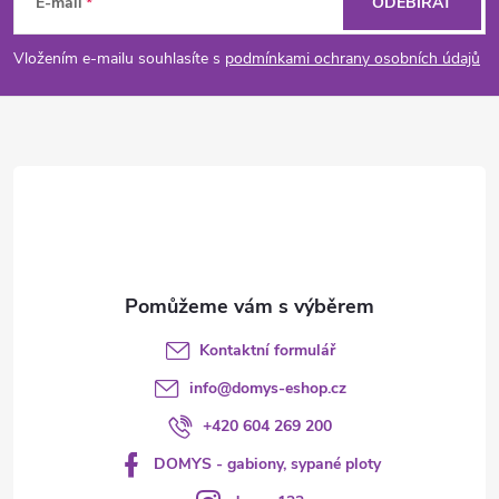
á
c
E-mail
ODEBÍRAT
p
í
Vložením e-mailu souhlasíte s
podmínkami ochrany osobních údajů
p
a
r
t
v
í
k
y
v
Kontaktní formulář
ý
info
@
domys-eshop.cz
p
+420 604 269 200
i
DOMYS - gabiony, sypané ploty