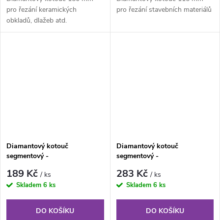
pro řezání keramických
pro řezání stavebních materiálů
obkladů, dlažeb atd.
Diamantový kotouč
Diamantový kotouč
segmentový -
segmentový -
125x1,8/7x22,2mm BIZON -
150x2,2/7x22,2mm BIZON -
189 Kč
283 Kč
/ ks
/ ks
beton, kámen, cihly
beton, kámen, cihly
Skladem
6 ks
Skladem
6 ks
DO KOŠÍKU
DO KOŠÍKU