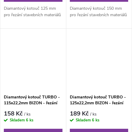
Diamantový kotouč 125 mm
Diamantový kotouč 150 mm
pro řezání stavebních materiálů
pro řezání stavebních materiálů
Diamantový kotouč TURBO -
Diamantový kotouč TURBO -
115x22,2mm BIZON - řezání
125x22,2mm BIZON - řezání
dlažba, beton, kámen apod.
dlažba, beton, kámen apod.
158 Kč
189 Kč
/ ks
/ ks
Skladem
6 ks
Skladem
6 ks