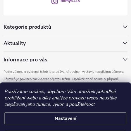
s
domys123
u
Kategorie produktů
Aktuality
Informace pro vás
Podle zákona o evidenci tržeb je prodávající povinen vystavit kupujícímu účtenku.
Zároveň je povinen zaevidovat přijatou tržbu u správce daně online; v případě
technického výpadku pak nejpozději do 48 hodin.
Používáme cookies, abychom Vám umožnili pohodlné
prohlížení webu a díky analýze provozu webu neustále
Copyright 2026
DOMYS
. Všechna práva vyhrazena.
Upravit nastavení
zlepšovali jeho funkce, výkon a použitelnost.
cookies
Nastavení
Vytvořil Shoptet