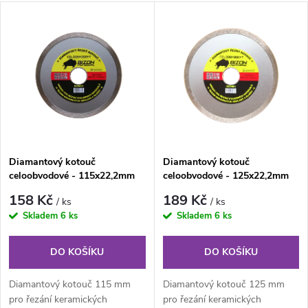
a
V
Nejdražší
z
ý
Nejprodávanější
e
p
Abecedně
n
i
í
s
Diamantový kotouč
Diamantový kotouč
p
celoobvodové - 115x22,2mm
celoobvodové - 125x22,2mm
p
BIZON - řezání keramických
BIZON - řezání keramických
r
158 Kč
189 Kč
/ ks
/ ks
obkladů a dlažby
obkladů a dlažby
r
Skladem
6 ks
Skladem
6 ks
o
o
DO KOŠÍKU
DO KOŠÍKU
d
d
Diamantový kotouč 115 mm
Diamantový kotouč 125 mm
pro řezání keramických
pro řezání keramických