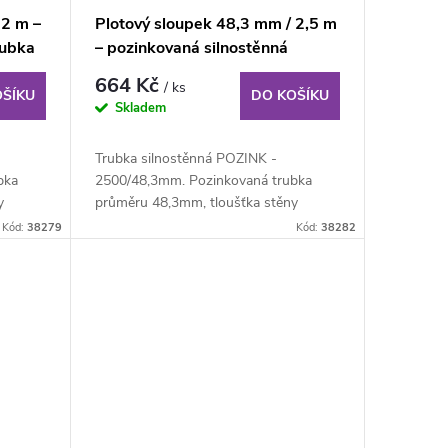
 2 m –
Plotový sloupek 48,3 mm / 2,5 m
rubka
– pozinkovaná silnostěnná
trubka
664 Kč
/ ks
OŠÍKU
DO KOŠÍKU
Skladem
Trubka silnostěnná POZINK -
bka
2500/48,3mm. Pozinkovaná trubka
y
průměru 48,3mm, tloušťka stěny
3,2mm, délka 250cm. K...
Kód:
38279
Kód:
38282