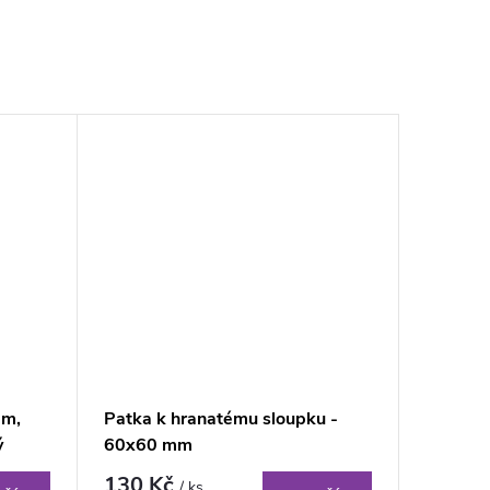
mm,
Patka k hranatému sloupku -
ý
60x60 mm
130 Kč
/ ks