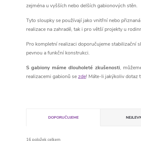
zejména u vyšších nebo delších gabionových stěn.
Tyto sloupky se používají jako vnitřní nebo přiznan
realizace na zahradě, tak i pro větší projekty u ro
Pro kompletní realizaci doporučujeme stabilizační
pevnou a funkční konstrukci.
S gabiony máme dlouholeté zkušenosti
, můžeme
realizacemi gabionů se
zde
! Máte-li jakýkoliv dotaz
Ř
DOPORUČUJEME
NEJLEVN
a
16
položek celkem