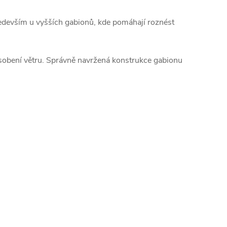
ředevším u vyšších gabionů, kde pomáhají roznést
působení větru. Správně navržená konstrukce gabionu