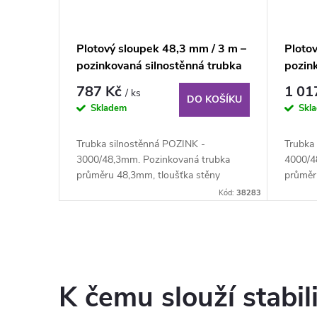
Plotový sloupek 48,3 mm / 3 m –
Ploto
pozinkovaná silnostěnná trubka
pozin
787 Kč
1 01
/ ks
DO KOŠÍKU
Skladem
Skl
Trubka silnostěnná POZINK -
Trubka
3000/48,3mm. Pozinkovaná trubka
4000/4
průměru 48,3mm, tloušťka stěny
průměr
3,2mm, délka 300cm. K...
3,2mm, 
Kód:
38283
O
v
K čemu slouží stabil
l