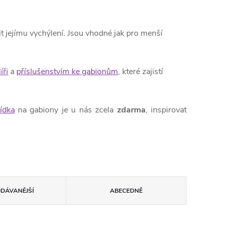
t jejímu vychýlení. Jsou vhodné jak pro menší
íři
a
příslušenstvím ke gabionům
, které zajistí
ídka
na gabiony je u nás zcela
zdarma
, inspirovat
ODÁVANĚJŠÍ
ABECEDNĚ