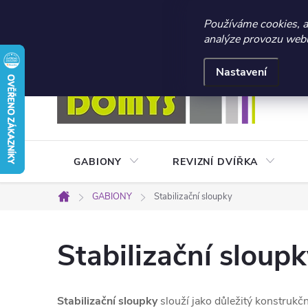
☀️ LETNÍ AKCE 2026 –
Používáme cookies, 
analýze provozu webu 
Přejít
Doprava a platba
Kontakty
Obchodní podmínky
na
Nastavení
obsah
GABIONY
REVIZNÍ DVÍŘKA
GABIONY
Stabilizační sloupky
Domů
Stabilizační sloup
Stabilizační sloupky
slouží jako důležitý konstrukčn