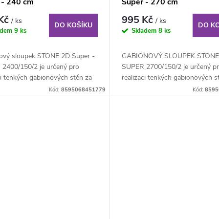
 - 240 cm
Super - 270 cm
 Kč
995 Kč
/ ks
/ ks
DO KOŠÍKU
DO K
adem
9 ks
Skladem
8 ks
ový sloupek STONE 2D Super -
GABIONOVÝ SLOUPEK STONE
 2400/150/2 je určený pro
SUPER 2700/150/2 je určený p
ci tenkých gabionových stěn za
realizaci tenkých gabionových s
..
použití plotových 2D...
Kód:
8595068451779
Kód:
8595