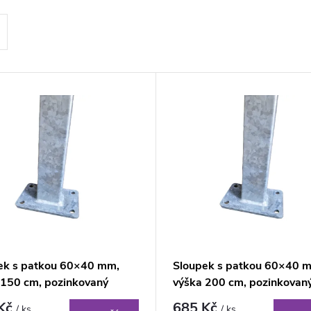
ek s patkou 60×40 mm,
Sloupek s patkou 60×40 
 150 cm, pozinkovaný
výška 200 cm, pozinkovan
 Kč
685 Kč
/ ks
/ ks