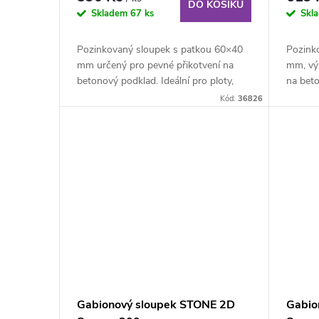
k
DO KOŠÍKU
o
Skladem
67 ks
Skl
t
d
Pozinkovaný sloupek s patkou 60×40
Pozink
mm určený pro pevné přikotvení na
mm, vý
ů
u
betonový podklad. Ideální pro ploty,
na beto
gabiony i...
středně
Kód:
36826
k
t
ů
Gabionový sloupek STONE 2D
Gabio