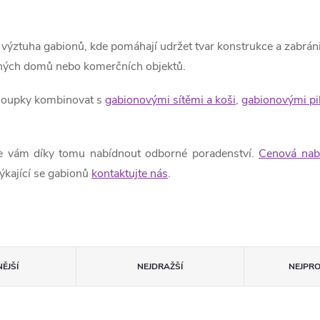
á výztuha gabionů, kde pomáhají udržet tvar konstrukce a zabráni
dinných domů nebo komerčních objektů.
 sloupky kombinovat s
gabionovými sítěmi a koši
,
gabionovými pil
 vám díky tomu nabídnout odborné poradenství.
Cenová nab
 týkající se gabionů
kontaktujte nás
.
ĚJŠÍ
NEJDRAŽŠÍ
NEJPR