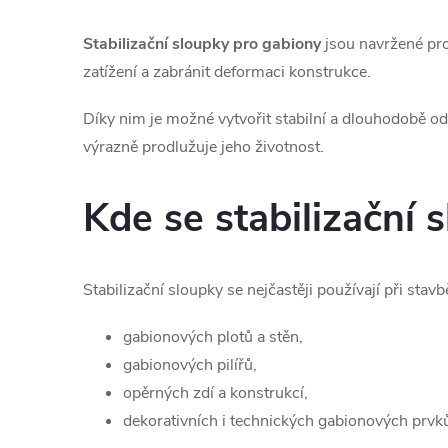
á
Stabilizační sloupky pro gabiony
jsou navržené pro
d
zatížení a zabránit deformaci konstrukce.
a
Díky nim je možné vytvořit stabilní a dlouhodobě o
c
výrazně prodlužuje jeho životnost.
í
Kde se stabilizační 
p
r
Stabilizační sloupky se nejčastěji používají při stavb
v
gabionových plotů a stěn,
k
gabionových pilířů,
y
opěrných zdí a konstrukcí,
v
dekorativních i technických gabionových prvk