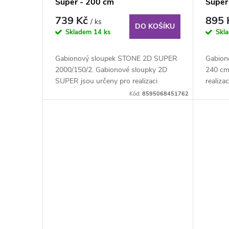
Super - 200 cm
Super
739 Kč
895
/ ks
DO KOŠÍKU
Skladem
14 ks
Skl
Gabionový sloupek STONE 2D SUPER
Gabion
2000/150/2. Gabionové sloupky 2D
240 cm
SUPER jsou určeny pro realizaci
realiza
tenkých gabionových...
použití.
Kód:
8595068451762