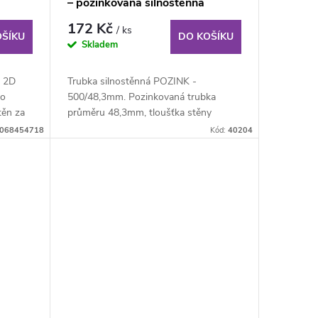
– pozinkovaná silnostěnná
trubka
172 Kč
/ ks
OŠÍKU
DO KOŠÍKU
Skladem
 2D
Trubka silnostěnná POZINK -
ro
500/48,3mm. Pozinkovaná trubka
těn za
průměru 48,3mm, tloušťka stěny
3,2mm, délka 50cm. K...
068454718
Kód:
40204