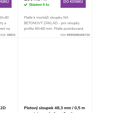
OŠÍKU
DO KOŠÍKU
Skladem
6 ks
60×40
Platle k montáži sloupku NA
ty a
BETONOVÝ ZÁKLAD - pro sloupky
ení na
profilu 60×60 mm. Platle pozinkovaná
(Zn) k montáži sloupku...
Kód:
36831
Kód:
8595068446720
 2D
Plotový sloupek 48,3 mm / 0,5 m