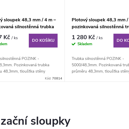
vý sloupek 48,3 mm / 4 m –
Plotový sloupek 48,3 mm /
kovaná silnostěnná trubka
pozinkovaná silnostěnná t
7 Kč
1 280 Kč
/ ks
/ ks
DO KOŠÍKU
DO K
adem
Skladem
 silnostěnná POZINK -
Trubka silnostěnná POZINK -
8,3mm. Pozinkovaná trubka
5000/48,3mm. Pozinkovaná tru
u 48,3mm, tloušťka stěny
průměru 48,3mm, tloušťka stěn
délka 400cm. K...
3,2mm, délka 300cm. K...
Kód:
70814
izační sloupky