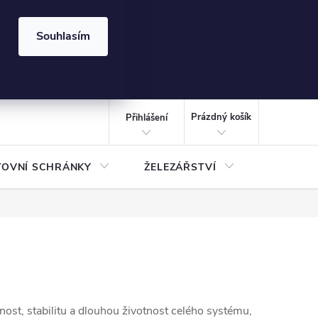
⏰ | Kód:
LÉTO2026
Souhlasím
izace gabionů - inspirujte se!
Kalkulačka gabionu 10x10 cm
CZK
NÁKUPNÍ
KOŠÍK
Prázdný košík
Přihlášení
TOVNÍ SCHRÁNKY
ŽELEZÁŘSTVÍ
TREZOR
evnost, stabilitu a dlouhou životnost celého systému,