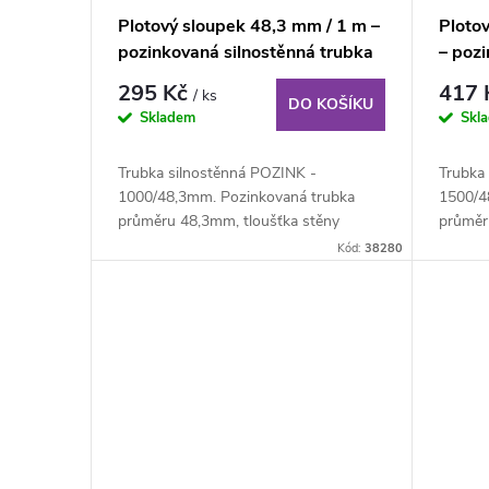
Plotový sloupek 48,3 mm / 1 m –
Ploto
pozinkovaná silnostěnná trubka
– poz
trubk
295 Kč
417
/ ks
DO KOŠÍKU
Skladem
Skl
Trubka silnostěnná POZINK -
Trubka
1000/48,3mm. Pozinkovaná trubka
1500/4
průměru 48,3mm, tloušťka stěny
průměr
3,2mm, délka 100cm. K...
3,2mm, 
Kód:
38280