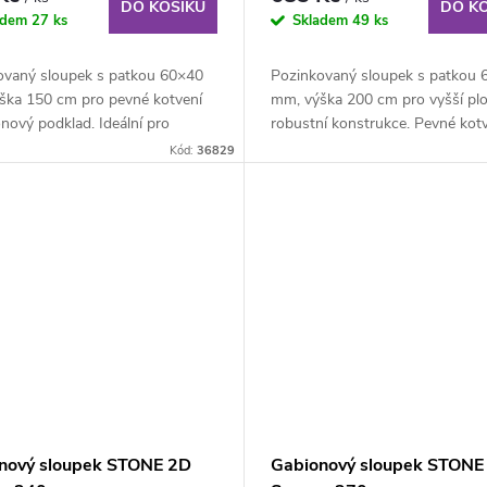
DO KOŠÍKU
DO K
adem
27 ks
Skladem
49 ks
ovaný sloupek s patkou 60×40
Pozinkovaný sloupek s patkou 
ška 150 cm pro pevné kotvení
mm, výška 200 cm pro vyšší plo
nový podklad. Ideální pro
robustní konstrukce. Pevné kotv
 vysoké...
beton bez...
Kód:
36829
nový sloupek STONE 2D
Gabionový sloupek STONE