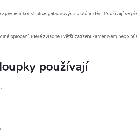
 zpevnění konstrukce gabionových plotů a stěn. Používají se p
dolné oplocení, které zvládne i větší zatížení kamenivem nebo 
sloupky používají
ě:
ů.