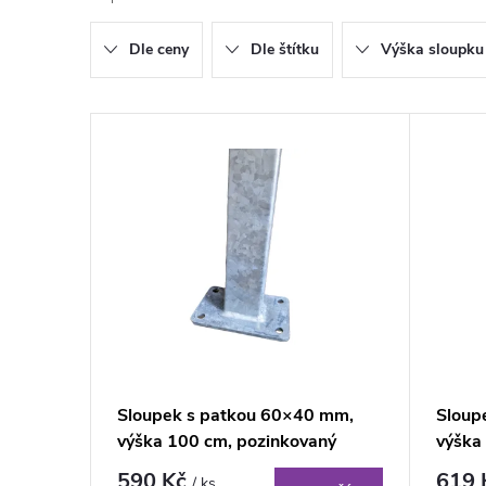
z
Dle ceny
Dle štítku
Výška sloupku
e
n
V
í
ý
p
p
r
i
o
s
d
p
Sloupek s patkou 60×40 mm,
Sloup
u
výška 100 cm, pozinkovaný
výška
r
590 Kč
619
/ ks