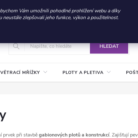
 sleva 300 Kč při nákupu nad 3.000 Kč | Platnost do 21.9.2026 
abychom Vám umožnili pohodlné prohlížení webu a díky
neustále zlepšovali jeho funkce, výkon a použitelnost.
+420 604 269 200
Vrácení a reklamace zboží
Podmínky ochrany osobních údajů
Real
HLEDAT
VĚTRACÍ MŘÍŽKY
PLOTY A PLETIVA
POŠ
ky
í prvek při stavbě
gabionových plotů a konstrukcí
. Zajišťují p