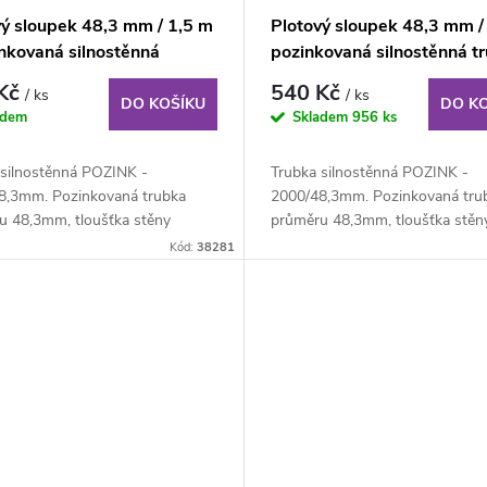
vý sloupek 48,3 mm / 1,5 m
Plotový sloupek 48,3 mm /
inkovaná silnostěnná
pozinkovaná silnostěnná t
a
 Kč
540 Kč
/ ks
/ ks
DO KOŠÍKU
DO K
adem
Skladem
956 ks
 silnostěnná POZINK -
Trubka silnostěnná POZINK -
8,3mm. Pozinkovaná trubka
2000/48,3mm. Pozinkovaná tru
u 48,3mm, tloušťka stěny
průměru 48,3mm, tloušťka stěn
délka 150cm. K...
3,2mm, délka 200cm. K...
Kód:
38281