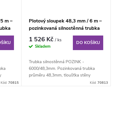
 5 m –
Plotový sloupek 48,3 mm / 6 m –
rubka
pozinkovaná silnostěnná trubka
1 526 Kč
/ ks
OŠÍKU
DO KOŠÍKU
Skladem
Trubka silnostěnná POZINK -
bka
6000/48,3mm. Pozinkovaná trubka
y
průměru 48,3mm, tloušťka stěny
3,2mm, délka 300cm. K...
Kód:
70815
Kód:
70813