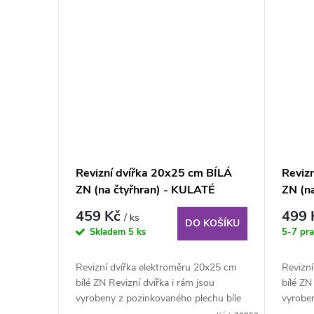
Revizní dvířka 20x25 cm BÍLÁ
Reviz
ZN (na čtyřhran) - KULATÉ
ZN (n
ROHY
ROHY
459 Kč
499
/ ks
DO KOŠÍKU
Skladem
5 ks
5-7 pr
Revizní dvířka elektroměru 20x25 cm
Revizn
bílé ZN Revizní dvířka i rám jsou
bílé ZN
vyrobeny z pozinkovaného plechu bíle
vyrobe
lakovaného...
lakovan