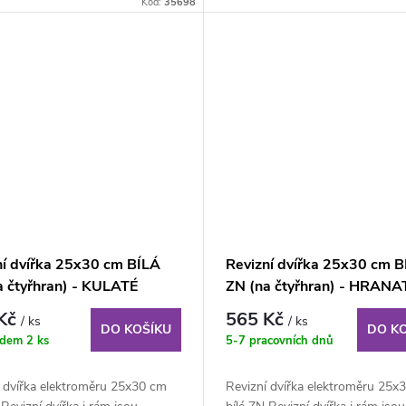
Kód:
35698
ní dvířka 25x30 cm BÍLÁ
Revizní dvířka 25x30 cm B
a čtyřhran) - KULATÉ
ZN (na čtyřhran) - HRANA
ROHY
 Kč
565 Kč
/ ks
/ ks
DO KOŠÍKU
DO K
adem
2 ks
5-7 pracovních dnů
í dvířka elektroměru 25x30 cm
Revizní dvířka elektroměru 25x