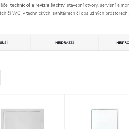
děče,
technické a revizní šachty
, stavební otvory, servisní a m
ch či WC, v technických, sanitárních či obslužných prostorech,
ĚJŠÍ
NEJDRAŽŠÍ
NEJPR