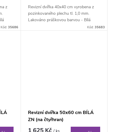
na z
Revizní dvířka 40x40 cm vyrobena z
m.
pozinkovaného plechu tl. 1,0 mm.
lá
Lakováno práškovou barvou - Bílá
matná RAL 9010....
Kód:
35686
Kód:
35683
ÍLÁ
Revizní dvířka 50x60 cm BÍLÁ
ZN (na čtyřhran)
1 625 Kč
/ ks