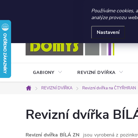
☀️ LETNÍ AKCE 2026 –
Používáme cookies, 
analýze provozu webu 
Přejít
Doprava a platba
Kontakty
Obchodní podmínky
na
Nastavení
obsah
GABIONY
REVIZNÍ DVÍŘKA
REVIZNÍ DVÍŘKA
Revizní dvířka na ČTYŘHRAN
Domů
Revizní dvířka BÍL
Revizní dvířka BÍLÁ ZN
jsou vyrobená z pozinko