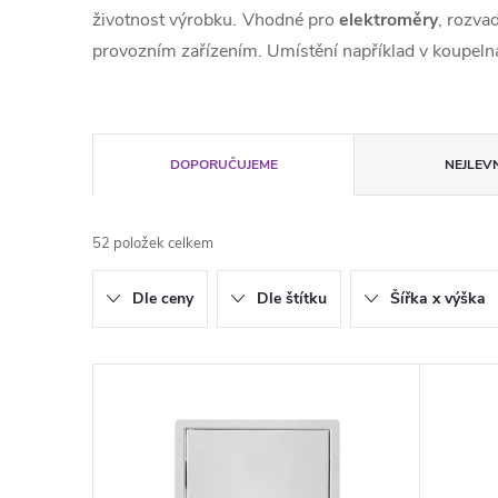
životnost výrobku. Vhodné pro
elektroměry
, rozva
provozním zařízením. Umístění například v koupelná
Ř
DOPORUČUJEME
NEJLEVN
a
52
položek celkem
z
Dle ceny
Dle štítku
Šířka x výška
e
n
V
í
ý
p