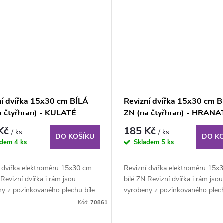
ní dvířka 15x30 cm BÍLÁ
Revizní dvířka 15x30 cm B
a čtyřhran) - KULATÉ
ZN (na čtyřhran) - HRANA
ROHY
 Kč
185 Kč
/ ks
/ ks
DO KOŠÍKU
DO K
adem
4 ks
Skladem
5 ks
í dvířka elektroměru 15x30 cm
Revizní dvířka elektroměru 15x
 Revizní dvířka i rám jsou
bílé ZN Revizní dvířka i rám jsou
ny z pozinkovaného plechu bíle
vyrobeny z pozinkovaného plech
ého...
lakovaného...
Kód:
70861