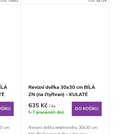
Kód:
70852
Kód:
39724
ÍLÁ
Revizní dvířka 30x30 cm BÍLÁ
TÉ
ZN (na čtyřhran) - KULATÉ
ROHY
635 Kč
/ ks
OŠÍKU
DO KOŠÍKU
5-7 pracovních dnů
30 cm
Revizní dvířka elektroměru 30x30 cm