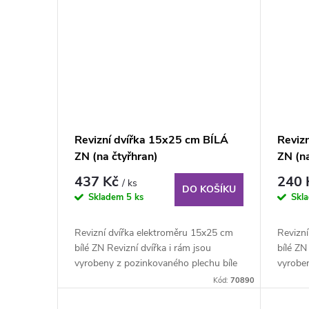
t
ů
Revizní dvířka 15x25 cm BÍLÁ
Reviz
ZN (na čtyřhran)
ZN (n
ROHY
437 Kč
240
/ ks
DO KOŠÍKU
Skladem
5 ks
Skl
Revizní dvířka elektroměru 15x25 cm
Revizn
bílé ZN Revizní dvířka i rám jsou
bílé ZN
vyrobeny z pozinkovaného plechu bíle
vyrobe
lakovaného...
lakovan
Kód:
70890