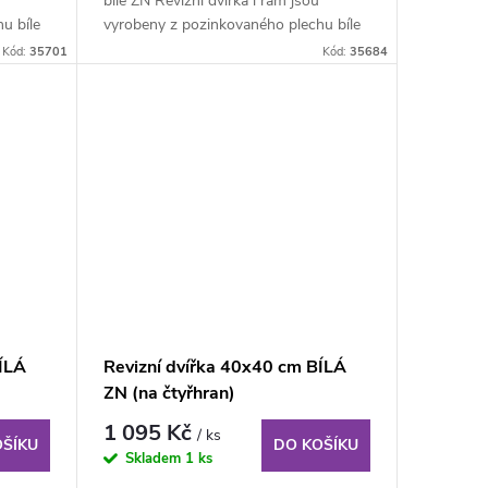
bílé ZN Revizní dvířka i rám jsou
u bíle
vyrobeny z pozinkovaného plechu bíle
lakovaného...
Kód:
35701
Kód:
35684
ÍLÁ
Revizní dvířka 40x40 cm BÍLÁ
ZN (na čtyřhran)
1 095 Kč
/ ks
OŠÍKU
DO KOŠÍKU
Skladem
1 ks