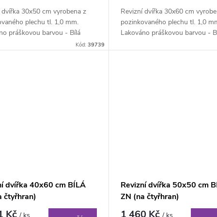
í dvířka 30x50 cm vyrobena z
Revizní dvířka 30x60 cm vyrobe
vaného plechu tl. 1,0 mm.
pozinkovaného plechu tl. 1,0 m
no práškovou barvou - Bílá
Lakováno práškovou barvou - Bí
RAL 9010....
matná RAL 9010....
Kód:
39739
ní dvířka 40x60 cm BÍLÁ
Revizní dvířka 50x50 cm B
 čtyřhran)
ZN (na čtyřhran)
1 Kč
1 460 Kč
/ ks
/ ks