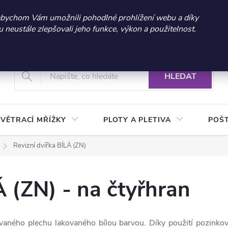
 sleva 300 Kč při nákupu nad 3.000 Kč | Platnost do 21.9.2026 
abychom Vám umožnili pohodlné prohlížení webu a díky
neustále zlepšovali jeho funkce, výkon a použitelnost.
+420 604 269 200
Vrácení a reklamace zboží
Podmínky ochrany osobních údajů
Real
HLEDAT
VĚTRACÍ MŘÍŽKY
PLOTY A PLETIVA
POŠ
Revizní dvířka BÍLÁ (ZN)
Á (ZN) - na čtyřhran
vaného plechu lakovaného bílou barvou. Díky použití pozinkov