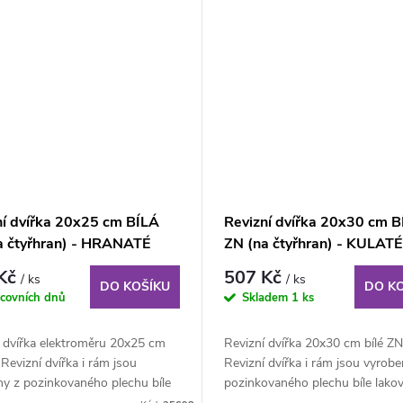
ní dvířka 20x25 cm BÍLÁ
Revizní dvířka 20x30 cm B
a čtyřhran) - HRANATÉ
ZN (na čtyřhran) - KULATÉ
ROHY
 Kč
507 Kč
/ ks
/ ks
DO KOŠÍKU
DO K
acovních dnů
Skladem
1 ks
í dvířka elektroměru 20x25 cm
Revizní dvířka 20x30 cm bílé ZN
 Revizní dvířka i rám jsou
Revizní dvířka i rám jsou vyrobe
ny z pozinkovaného plechu bíle
pozinkovaného plechu bíle lako
ého...
práškovou...