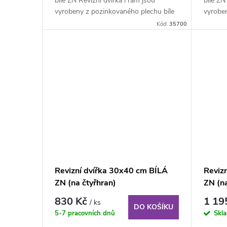
bílé ZN Revizní dvířka i rám jsou
bílé ZN
vyrobeny z pozinkovaného plechu bíle
vyrobe
lakovaného...
lakovan
Kód:
35700
Revizní dvířka 30x40 cm BÍLÁ
Reviz
ZN (na čtyřhran)
ZN (na
830 Kč
1 19
/ ks
DO KOŠÍKU
5-7 pracovních dnů
Skl