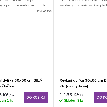
 Revizní dvířka i rám jsou
bílé ZN Revizní dvířka i rám jsou
ny z pozinkovaného plechu bíle
vyrobeny z pozinkovaného plech
ého...
lakovaného...
Kód:
40236
ní dvířka 30x50 cm BÍLÁ
Revizní dvířka 30x60 cm B
 čtyřhran)
ZN (na čtyřhran)
5 Kč
1 185 Kč
/ ks
/ ks
DO KOŠÍKU
DO K
adem
1 ks
Skladem
2 ks