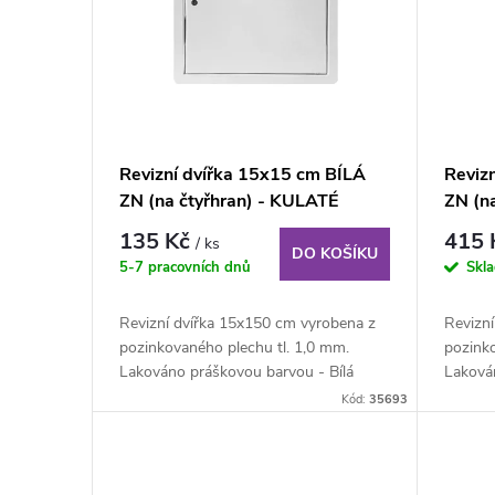
p
r
i
o
s
d
p
Revizní dvířka 15x15 cm BÍLÁ
Reviz
u
ZN (na čtyřhran) - KULATÉ
ZN (n
r
ROHY
ROHY
135 Kč
415
/ ks
k
DO KOŠÍKU
o
5-7 pracovních dnů
Skl
t
d
Revizní dvířka 15x150 cm vyrobena z
Revizn
pozinkovaného plechu tl. 1,0 mm.
pozinko
ů
u
Lakováno práškovou barvou - Bílá
Laková
matná RAL...
matná 
Kód:
35693
k