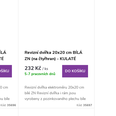
ÍLÁ
Revizní dvířka 20x20 cm BÍLÁ
TÉ
ZN (na čtyřhran) - KULATÉ
ROHY
232 Kč
/ ks
OŠÍKU
DO KOŠÍKU
5-7 pracovních dnů
30 cm
Revizní dvířka elektroměru 20x20 cm
bílé ZN Revizní dvířka i rám jsou
u bíle
vyrobeny z pozinkovaného plechu bíle
lakovaného...
Kód:
35696
Kód:
35697