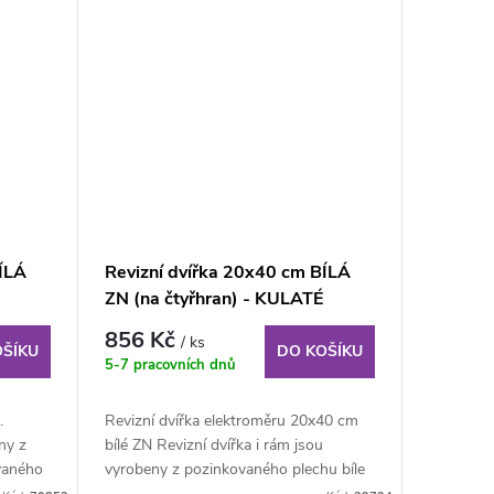
ÍLÁ
Revizní dvířka 20x40 cm BÍLÁ
ZN (na čtyřhran) - KULATÉ
ROHY
856 Kč
/ ks
OŠÍKU
DO KOŠÍKU
5-7 pracovních dnů
.
Revizní dvířka elektroměru 20x40 cm
ny z
bílé ZN Revizní dvířka i rám jsou
vaného
vyrobeny z pozinkovaného plechu bíle
lakovaného...