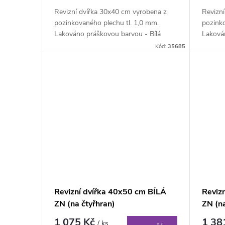
Revizní dvířka 30x40 cm vyrobena z
Revizn
pozinkovaného plechu tl. 1,0 mm.
pozinko
Lakováno práškovou barvou - Bílá
Laková
matná RAL 9010....
matná 
Kód:
35685
Revizní dvířka 40x50 cm BÍLÁ
Reviz
ZN (na čtyřhran)
ZN (na
1 075 Kč
1 38
/ ks