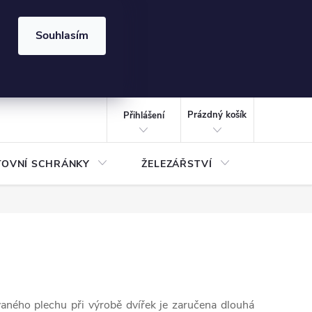
⏰ | Kód:
LÉTO2026
Souhlasím
izace gabionů - inspirujte se!
Kalkulačka gabionu 10x10 cm
CZK
NÁKUPNÍ
KOŠÍK
Prázdný košík
Přihlášení
TOVNÍ SCHRÁNKY
ŽELEZÁŘSTVÍ
TREZOR
aného plechu při výrobě dvířek je zaručena dlouhá