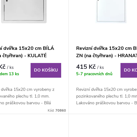
ní dvířka 15x20 cm BÍLÁ
Revizní dvířka 15x20 cm B
a čtyřhran) - KULATÉ
ZN (na čtyřhran) - HRANA
ROHY
 Kč
415 Kč
/ ks
/ ks
DO KOŠÍKU
DO K
adem
13 ks
5-7 pracovních dnů
í dvířka 15x20 cm vyrobeny z
Revizní dvířka 15x20 cm vyrobe
vaného plechu tl. 1,0 mm.
pozinkovaného plechu tl. 1,0 m
no práškovou barvou - Bílá
Lakováno práškovou barvou - Bí
RAL 9010....
matná RAL 9010....
Kód:
70860