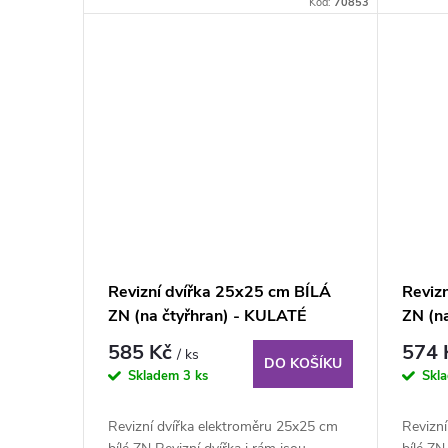
Kód:
70853
Revizní dvířka 25x25 cm BÍLÁ
Reviz
ZN (na čtyřhran) - KULATÉ
ZN (n
ROHY
ROHY
585 Kč
574
/ ks
DO KOŠÍKU
Skladem
3 ks
Skl
Revizní dvířka elektroměru 25x25 cm
Revizn