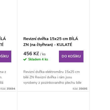
ÍLÁ
Revizní dvířka 15x25 cm BÍLÁ
TÉ
ZN (na čtyřhran) - KULATÉ
ROHY
456 Kč
/ ks
OŠÍKU
DO KOŠÍKU
Skladem
4 ks
na z
Revizní dvířka elektroměru 15x25 cm
m.
bílé ZN Revizní dvířka i rám jsou
lá
vyrobeny z pozinkovaného plechu bíle
lakovaného...
Kód:
35694
Kód:
35695