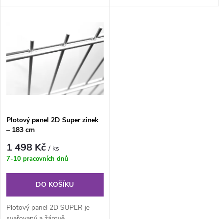
u
je svařovaný plotový panel o
je svařovaný plotový panel o
k
velikosti...
velikosti ok...
k
t
t
ů
ů
Plotový panel 2D Super zinek
– 183 cm
1 498 Kč
/ ks
7-10 pracovních dnů
DO KOŠÍKU
Plotový panel 2D SUPER je
svařovaný a žárově