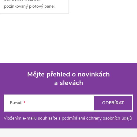
pozinkovaný plotový panel.
Plotový panel 2D SUPER je
vhodný pro oplocení...
O
v
l
á
Mějte přehled o novinkách
d
a slevách
Z
a
á
c
E-mail
ODEBÍRAT
p
í
Vložením e-mailu souhlasíte s
podmínkami ochrany osobních údajů
p
a