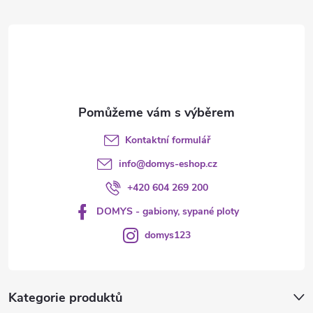
r
t
v
í
k
y
v
Kontaktní formulář
ý
info
@
domys-eshop.cz
p
+420 604 269 200
i
DOMYS - gabiony, sypané ploty
s
domys123
u
Kategorie produktů