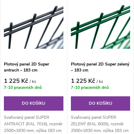
V
Nejdražší
z
ý
Nejprodávanější
e
p
Abecedně
n
i
í
s
Plotový panel 2D Super
Plotový panel 2D Super zelený
p
antracit – 183 cm
– 183 cm
p
r
1 225 Kč
1 225 Kč
/ ks
/ ks
r
7-10 pracovních dnů
7-10 pracovních dnů
o
o
DO KOŠÍKU
DO KOŠÍKU
d
d
Svařovaný panel SUPER
Svařovaný panel SUPER
u
ANTRACIT (RAL 7016), rozměr
ZELENÝ (RAL 6005), rozměr
2500×1830 mm, výška 183 cm
2500×1830 mm, výška 183 cm