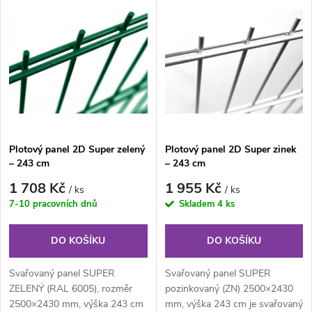
V
Nejdražší
z
ý
Nejprodávanější
e
p
Abecedně
n
i
í
s
Plotový panel 2D Super zelený
Plotový panel 2D Super zinek
p
– 243 cm
– 243 cm
p
r
1 708 Kč
1 955 Kč
/ ks
/ ks
r
7-10 pracovních dnů
Skladem
4 ks
o
o
DO KOŠÍKU
DO KOŠÍKU
d
d
Svařovaný panel SUPER
Svařovaný panel SUPER
u
ZELENÝ (RAL 6005), rozměr
pozinkovaný (ZN) 2500×2430
2500×2430 mm, výška 243 cm
mm, výška 243 cm je svařovaný