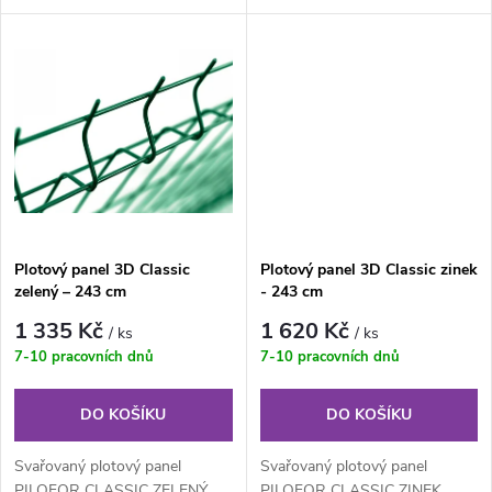
u
je svařovaný plotový panel o
pozinkovaný plotový panel o
k
velikosti ok...
velikosti...
k
t
t
ů
ů
Plotový panel 3D Classic
Plotový panel 3D Classic zinek
zelený – 243 cm
- 243 cm
1 335 Kč
1 620 Kč
/ ks
/ ks
7-10 pracovních dnů
7-10 pracovních dnů
DO KOŠÍKU
DO KOŠÍKU
Svařovaný plotový panel
Svařovaný plotový panel
PILOFOR CLASSIC ZELENÝ
PILOFOR CLASSIC ZINEK,