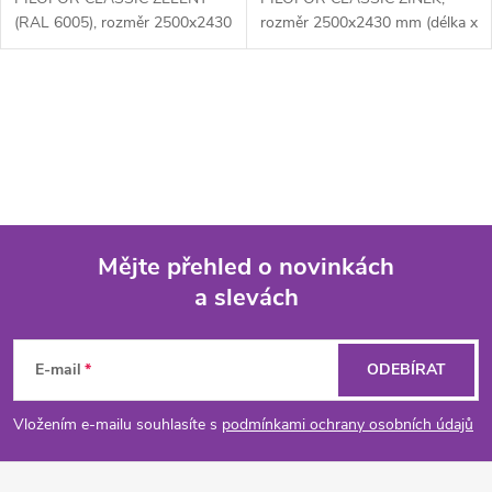
(RAL 6005), rozměr 2500x2430
rozměr 2500x2430 mm (délka x
mm (délka x výška) je
výška) je svařovaný plotový
svařovaný plotový...
panel o...
O
v
l
á
Mějte přehled o novinkách
d
a slevách
Z
a
á
c
E-mail
ODEBÍRAT
p
í
Vložením e-mailu souhlasíte s
podmínkami ochrany osobních údajů
p
a