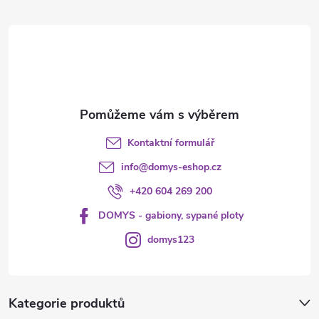
r
t
v
í
k
y
v
Kontaktní formulář
ý
info
@
domys-eshop.cz
p
+420 604 269 200
i
DOMYS - gabiony, sypané ploty
s
domys123
u
Kategorie produktů