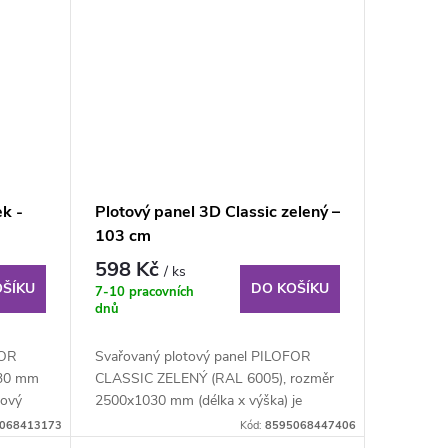
ek -
Plotový panel 3D Classic zelený –
103 cm
598 Kč
/ ks
OŠÍKU
DO KOŠÍKU
7-10 pracovních
dnů
FOR
Svařovaný plotový panel PILOFOR
030 mm
CLASSIC ZELENÝ (RAL 6005), rozměr
tový
2500x1030 mm (délka x výška) je
svařovaný plotový...
068413173
Kód:
8595068447406