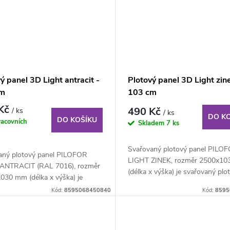
ý panel 3D Light antracit -
Plotový panel 3D Light zin
cm
103 cm
 Kč
490 Kč
/ ks
/ ks
DO K
DO KOŠÍKU
racovních
Skladem
7 ks
Svařovaný plotový panel PILO
aný plotový panel PILOFOR
LIGHT ZINEK, rozměr 2500x1
ANTRACIT (RAL 7016), rozměr
(délka x výška) je svařovaný plo
030 mm (délka x výška) je
panel o...
ný plotový...
Kód:
8595068450840
Kód:
8595