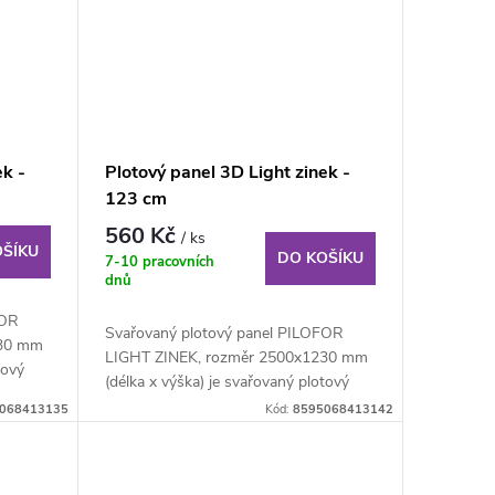
ek -
Plotový panel 3D Light zinek -
123 cm
560 Kč
/ ks
OŠÍKU
DO KOŠÍKU
7-10 pracovních
dnů
FOR
Svařovaný plotový panel PILOFOR
030 mm
LIGHT ZINEK, rozměr 2500x1230 mm
tový
(délka x výška) je svařovaný plotový
panel o...
068413135
Kód:
8595068413142