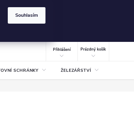
⏰ | Kód:
LÉTO2026
Souhlasím
izace gabionů - inspirujte se!
Kalkulačka gabionu 10x10 cm
CZK
NÁKUPNÍ
KOŠÍK
Prázdný košík
Přihlášení
TOVNÍ SCHRÁNKY
ŽELEZÁŘSTVÍ
TREZOR