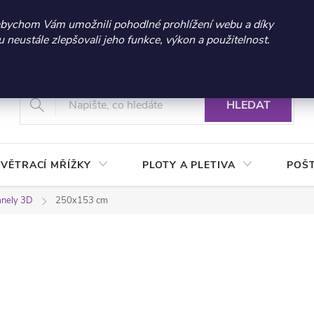
 sleva 300 Kč při nákupu nad 3.000 Kč | Platnost do 21.9.2026 
abychom Vám umožnili pohodlné prohlížení webu a díky
neustále zlepšovali jeho funkce, výkon a použitelnost.
+420 604 269 200
Vrácení a reklamace zboží
Podmínky ochrany osobních údajů
Real
HLEDAT
VĚTRACÍ MŘÍŽKY
PLOTY A PLETIVA
POŠ
anely 3D
250x153 cm