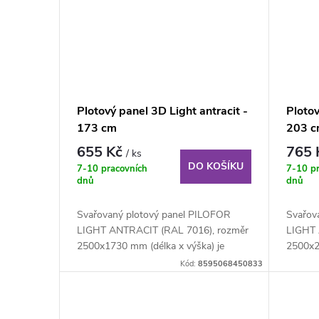
Plotový panel 3D Light antracit -
Plotov
173 cm
203 
655 Kč
765
/ ks
DO KOŠÍKU
7-10 pracovních
7-10 p
dnů
dnů
Svařovaný plotový panel PILOFOR
Svařov
LIGHT ANTRACIT (RAL 7016), rozměr
LIGHT 
2500x1730 mm (délka x výška) je
2500x2
svařovaný plotový...
svařova
Kód:
8595068450833