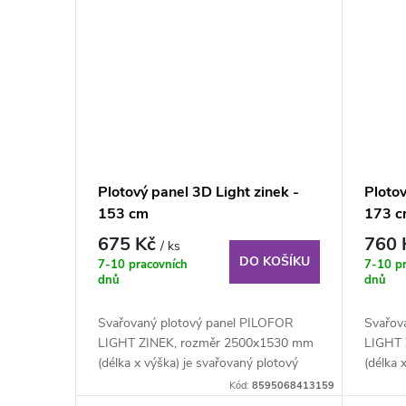
Plotový panel 3D Light zinek -
Plotov
153 cm
173 
675 Kč
760
/ ks
DO KOŠÍKU
7-10 pracovních
7-10 p
dnů
dnů
Svařovaný plotový panel PILOFOR
Svařov
LIGHT ZINEK, rozměr 2500x1530 mm
LIGHT 
(délka x výška) je svařovaný plotový
(délka 
panel o...
panel o.
Kód:
8595068413159