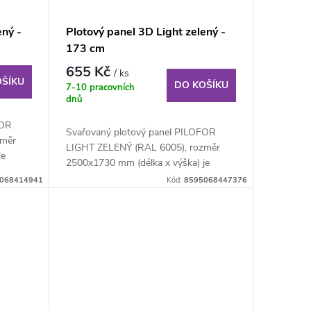
ený -
Plotový panel 3D Light zelený -
173 cm
655 Kč
/ ks
OŠÍKU
DO KOŠÍKU
7-10 pracovních
dnů
FOR
Svařovaný plotový panel PILOFOR
změr
LIGHT ZELENÝ (RAL 6005), rozměr
je
2500x1730 mm (délka x výška) je
svařovaný plotový...
068414941
Kód:
8595068447376