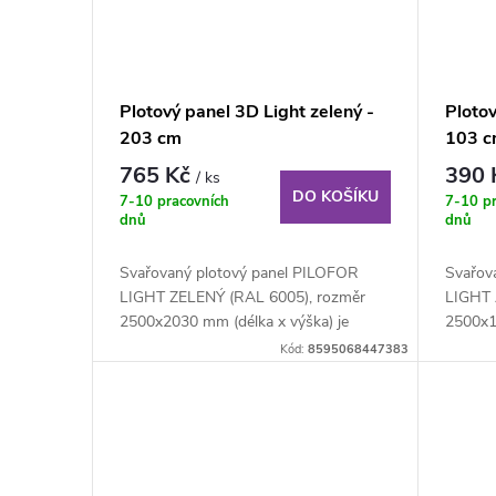
Plotový panel 3D Light zelený -
Plotov
203 cm
103 
765 Kč
390
/ ks
DO KOŠÍKU
7-10 pracovních
7-10 p
dnů
dnů
Svařovaný plotový panel PILOFOR
Svařov
LIGHT ZELENÝ (RAL 6005), rozměr
LIGHT 
2500x2030 mm (délka x výška) je
2500x1
svařovaný plotový...
svařova
Kód:
8595068447383