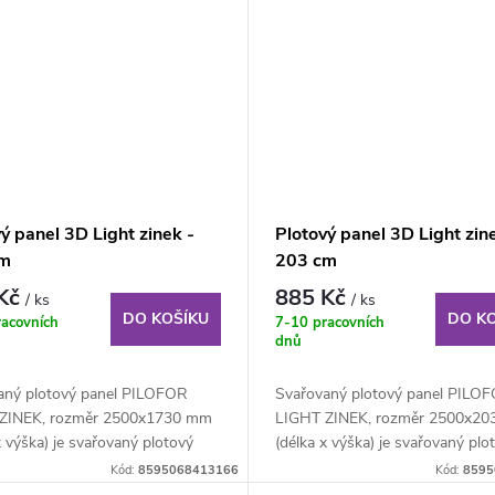
ý panel 3D Light zinek -
Plotový panel 3D Light zin
cm
203 cm
 Kč
885 Kč
/ ks
/ ks
DO KOŠÍKU
DO K
racovních
7-10 pracovních
dnů
aný plotový panel PILOFOR
Svařovaný plotový panel PILO
ZINEK, rozměr 2500x1730 mm
LIGHT ZINEK, rozměr 2500x2
x výška) je svařovaný plotový
(délka x výška) je svařovaný plo
..
panel o...
Kód:
8595068413166
Kód:
8595