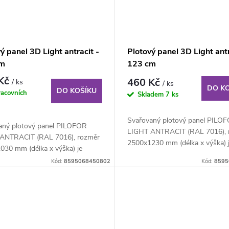
ý panel 3D Light antracit -
Plotový panel 3D Light antr
cm
123 cm
 Kč
460 Kč
/ ks
/ ks
DO K
DO KOŠÍKU
racovních
Skladem
7 ks
Svařovaný plotový panel PILO
aný plotový panel PILOFOR
LIGHT ANTRACIT (RAL 7016), 
ANTRACIT (RAL 7016), rozměr
2500x1230 mm (délka x výška) 
030 mm (délka x výška) je
svařovaný plotový...
ný plotový...
Kód:
8595068450802
Kód:
8595