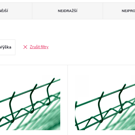
ĚJŠÍ
NEJDRAŽŠÍ
NEJPR
Výška
Zrušit filtry