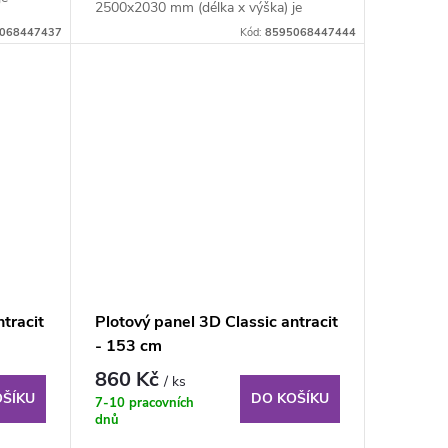
2500x2030 mm (délka x výška) je
svařovaný plotový...
068447437
Kód:
8595068447444
tracit
Plotový panel 3D Classic antracit
- 153 cm
860 Kč
/ ks
OŠÍKU
DO KOŠÍKU
7-10 pracovních
dnů