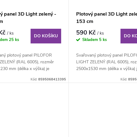
ý panel 3D Light zelený -
Plotový panel 3D Light zel
cm
153 cm
 Kč
590 Kč
/ ks
/ ks
DO KOŠÍKU
DO K
adem
25 ks
Skladem
5 ks
aný plotový panel PILOFOR
Svařovaný plotový panel PILO
ZELENÝ (RAL 6005), rozměr
LIGHT ZELENÝ (RAL 6005), ro
230 mm (délka x výška) je
2500x1530 mm (délka x výška) 
ný plotový...
svařovaný plotový...
Kód:
8595068413395
Kód:
8595