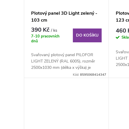
d
p
Plotový panel 3D Light zelený -
Plotov
u
103 cm
123 
r
390 Kč
460
/ ks
k
DO KOŠÍKU
o
7-10 pracovních
Skl
dnů
t
d
Svařov
Svařovaný plotový panel PILOFOR
LIGHT 
LIGHT ZELENÝ (RAL 6005), rozměr
ů
u
2500x1
2500x1030 mm (délka x výška) je
svařova
svařovaný plotový...
Kód:
8595068414347
k
t
ů