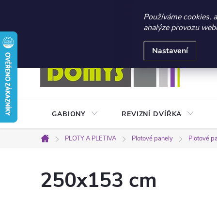
☀️ LETNÍ AKCE 2026 –
Používáme cookies, 
analýze provozu webu 
Přejít
Doprava a platba
Kontakty
Obchodní podmínky
na
Nastavení
obsah
GABIONY
REVIZNÍ DVÍŘKA
PLOTY A PLETIVA
Plotové panely
Plotové p
Domů
250x153 cm