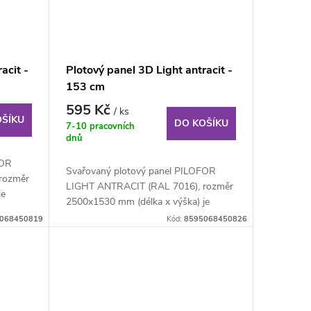
acit -
Plotový panel 3D Light antracit -
153 cm
595 Kč
/ ks
OŠÍKU
DO KOŠÍKU
7-10 pracovních
dnů
FOR
Svařovaný plotový panel PILOFOR
rozměr
LIGHT ANTRACIT (RAL 7016), rozměr
je
2500x1530 mm (délka x výška) je
svařovaný plotový...
068450819
Kód:
8595068450826