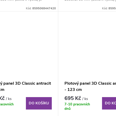
ný plotový...
svařovaný plotový...
Kód:
8595068447420
Kód:
8595
ý panel 3D Classic antracit
Plotový panel 3D Classic an
cm
- 123 cm
 Kč
695 Kč
/ ks
/ ks
DO KOŠÍKU
DO K
racovních
7-10 pracovních
dnů