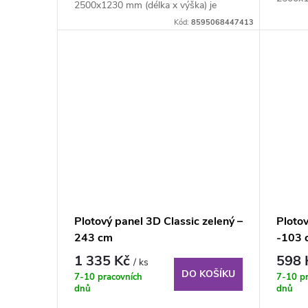
2500x1230 mm (délka x výška) je
svařova
svařovaný plotový...
Kód:
8595068447413
Plotový panel 3D Classic zelený –
Plotov
243 cm
-103 
1 335 Kč
598
/ ks
DO KOŠÍKU
7-10 pracovních
7-10 p
dnů
dnů