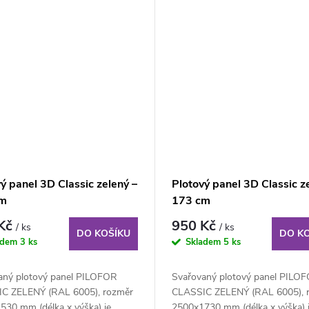
ý panel 3D Classic zelený –
Plotový panel 3D Classic z
cm
173 cm
 Kč
950 Kč
/ ks
/ ks
DO KOŠÍKU
DO K
adem
3 ks
Skladem
5 ks
aný plotový panel PILOFOR
Svařovaný plotový panel PILO
C ZELENÝ (RAL 6005), rozměr
CLASSIC ZELENÝ (RAL 6005), 
530 mm (délka x výška) je
2500x1730 mm (délka x výška) 