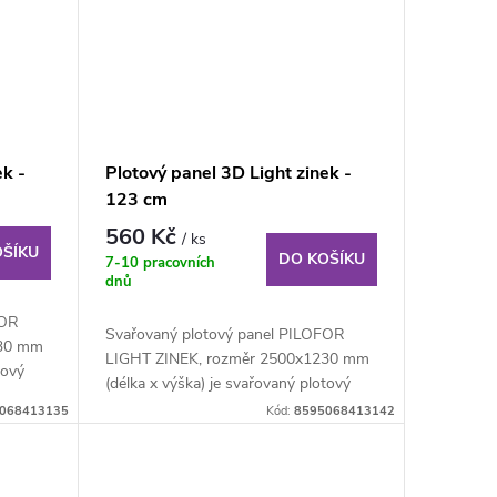
ek -
Plotový panel 3D Light zinek -
123 cm
560 Kč
/ ks
OŠÍKU
DO KOŠÍKU
7-10 pracovních
dnů
FOR
Svařovaný plotový panel PILOFOR
030 mm
LIGHT ZINEK, rozměr 2500x1230 mm
tový
(délka x výška) je svařovaný plotový
panel o...
068413135
Kód:
8595068413142