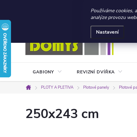
☀️ LETNÍ AKCE 2026 –
Používáme cookies, 
analýze provozu webu 
Přejít
Doprava a platba
Kontakty
Obchodní podmínky
na
Nastavení
obsah
GABIONY
REVIZNÍ DVÍŘKA
PLOTY A PLETIVA
Plotové panely
Plotové p
Domů
250x243 cm