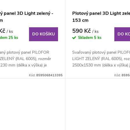
ý panel 3D Light zelený -
Plotový panel 3D Light zel
cm
153 cm
 Kč
590 Kč
/ ks
/ ks
DO KOŠÍKU
DO K
adem
25 ks
Skladem
5 ks
aný plotový panel PILOFOR
Svařovaný plotový panel PILO
ZELENÝ (RAL 6005), rozměr
LIGHT ZELENÝ (RAL 6005), ro
230 mm (délka x výška) je
2500x1530 mm (délka x výška) 
ný plotový...
svařovaný plotový...
Kód:
8595068413395
Kód:
8595