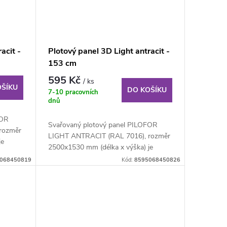
acit -
Plotový panel 3D Light antracit -
153 cm
595 Kč
/ ks
OŠÍKU
DO KOŠÍKU
7-10 pracovních
dnů
FOR
Svařovaný plotový panel PILOFOR
rozměr
LIGHT ANTRACIT (RAL 7016), rozměr
je
2500x1530 mm (délka x výška) je
svařovaný plotový...
068450819
Kód:
8595068450826