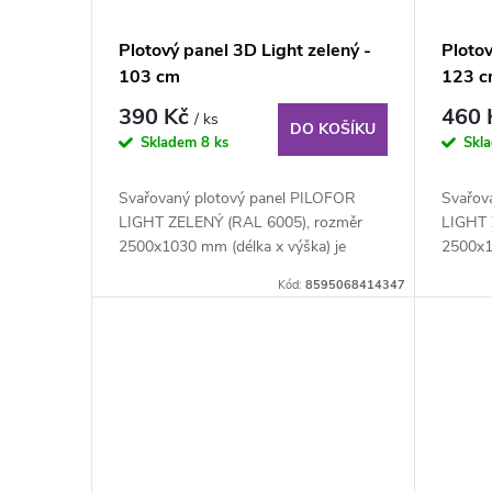
d
p
Plotový panel 3D Light zelený -
Plotov
u
103 cm
123 
r
390 Kč
460
/ ks
k
DO KOŠÍKU
o
Skladem
8 ks
Skl
t
d
Svařovaný plotový panel PILOFOR
Svařov
LIGHT ZELENÝ (RAL 6005), rozměr
LIGHT 
ů
u
2500x1030 mm (délka x výška) je
2500x1
svařovaný plotový...
svařova
Kód:
8595068414347
k
t
ů