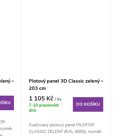
elený –
Plotový panel 3D Classic zelený –
203 cm
1 105 Kč
/ ks
OŠÍKU
DO KOŠÍKU
7-10 pracovních
dnů
FOR
Svařovaný plotový panel PILOFOR
rozměr
CLASSIC ZELENÝ (RAL 6005), rozměr
je