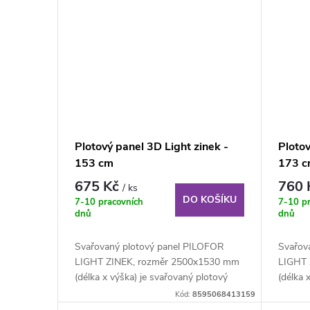
Plotový panel 3D Light zinek -
Plotov
153 cm
173 
675 Kč
760
/ ks
DO KOŠÍKU
7-10 pracovních
7-10 p
dnů
dnů
Svařovaný plotový panel PILOFOR
Svařov
LIGHT ZINEK, rozměr 2500x1530 mm
LIGHT 
(délka x výška) je svařovaný plotový
(délka 
panel o...
panel o.
Kód:
8595068413159