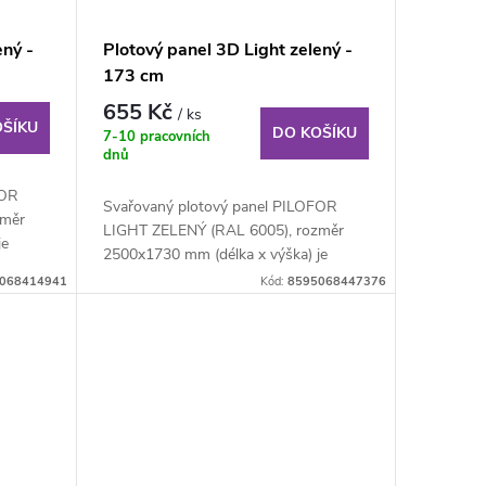
ený -
Plotový panel 3D Light zelený -
173 cm
655 Kč
/ ks
OŠÍKU
DO KOŠÍKU
7-10 pracovních
dnů
FOR
Svařovaný plotový panel PILOFOR
změr
LIGHT ZELENÝ (RAL 6005), rozměr
je
2500x1730 mm (délka x výška) je
svařovaný plotový...
068414941
Kód:
8595068447376