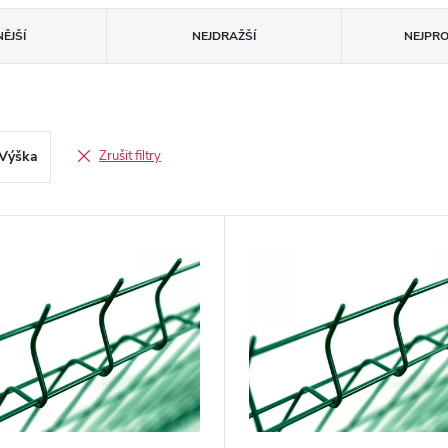
ĚJŠÍ
NEJDRAŽŠÍ
NEJPR
Výška
Zrušit filtry