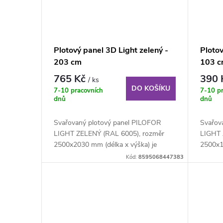
Plotový panel 3D Light zelený -
Plotov
203 cm
103 
765 Kč
390
/ ks
DO KOŠÍKU
7-10 pracovních
7-10 p
dnů
dnů
Svařovaný plotový panel PILOFOR
Svařov
LIGHT ZELENÝ (RAL 6005), rozměr
LIGHT 
2500x2030 mm (délka x výška) je
2500x1
svařovaný plotový...
svařova
Kód:
8595068447383