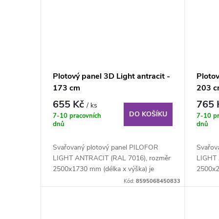
Plotový panel 3D Light antracit -
Plotov
173 cm
203 
655 Kč
765
/ ks
DO KOŠÍKU
7-10 pracovních
7-10 p
dnů
dnů
Svařovaný plotový panel PILOFOR
Svařov
LIGHT ANTRACIT (RAL 7016), rozměr
LIGHT 
2500x1730 mm (délka x výška) je
2500x2
svařovaný plotový...
svařova
Kód:
8595068450833