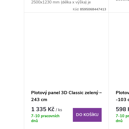
2500x1230 mm (délka x výška) je
svařova
svařovaný plotový...
Kód:
8595068447413
Plotový panel 3D Classic zelený –
Plotov
243 cm
-103 
1 335 Kč
598
/ ks
DO KOŠÍKU
7-10 pracovních
7-10 p
dnů
dnů