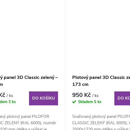
ý panel 3D Classic zelený –
Plotový panel 3D Classic z
cm
173 cm
 Kč
950 Kč
/ ks
/ ks
DO KOŠÍKU
DO K
adem
3 ks
Skladem
5 ks
aný plotový panel PILOFOR
Svařovaný plotový panel PILO
C ZELENÝ (RAL 6005), rozměr
CLASSIC ZELENÝ (RAL 6005), 
530 mm (délka x výška) je
2500x1730 mm (délka x výška) 