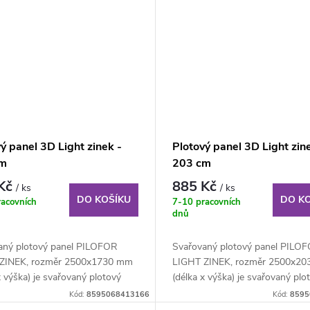
ý panel 3D Light zinek -
Plotový panel 3D Light zin
cm
203 cm
 Kč
885 Kč
/ ks
/ ks
DO KOŠÍKU
DO K
racovních
7-10 pracovních
dnů
aný plotový panel PILOFOR
Svařovaný plotový panel PILO
ZINEK, rozměr 2500x1730 mm
LIGHT ZINEK, rozměr 2500x2
x výška) je svařovaný plotový
(délka x výška) je svařovaný plo
..
panel o...
Kód:
8595068413166
Kód:
8595