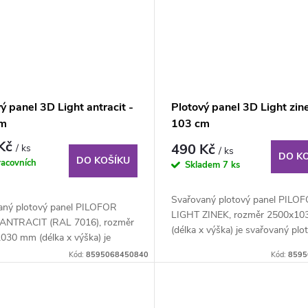
ý panel 3D Light antracit -
Plotový panel 3D Light zin
cm
103 cm
 Kč
490 Kč
/ ks
/ ks
DO K
DO KOŠÍKU
racovních
Skladem
7 ks
Svařovaný plotový panel PILO
aný plotový panel PILOFOR
LIGHT ZINEK, rozměr 2500x1
ANTRACIT (RAL 7016), rozměr
(délka x výška) je svařovaný plo
030 mm (délka x výška) je
panel o...
ný plotový...
Kód:
8595068450840
Kód:
8595