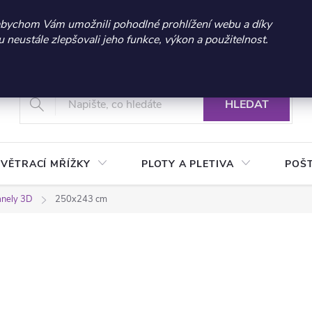
 sleva 300 Kč při nákupu nad 3.000 Kč | Platnost do 21.9.2026 
abychom Vám umožnili pohodlné prohlížení webu a díky
neustále zlepšovali jeho funkce, výkon a použitelnost.
+420 604 269 200
Vrácení a reklamace zboží
Podmínky ochrany osobních údajů
Real
HLEDAT
VĚTRACÍ MŘÍŽKY
PLOTY A PLETIVA
POŠ
anely 3D
250x243 cm