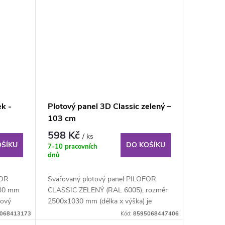
ek -
Plotový panel 3D Classic zelený –
103 cm
598 Kč
/ ks
OŠÍKU
DO KOŠÍKU
7-10 pracovních
dnů
FOR
Svařovaný plotový panel PILOFOR
030 mm
CLASSIC ZELENÝ (RAL 6005), rozměr
tový
2500x1030 mm (délka x výška) je
svařovaný plotový...
068413173
Kód:
8595068447406