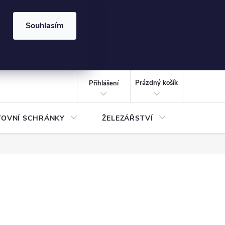
⏰ | Kód:
LÉTO2026
Souhlasím
izace gabionů - inspirujte se!
Kalkulačka gabionu 10x10 cm
CZK
NÁKUPNÍ
KOŠÍK
Prázdný košík
Přihlášení
TOVNÍ SCHRÁNKY
ŽELEZÁŘSTVÍ
TREZOR