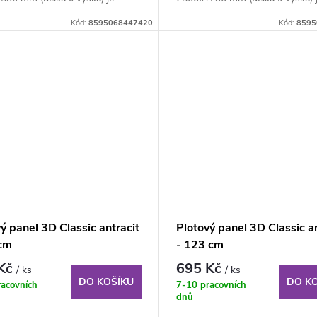
ný plotový...
svařovaný plotový...
Kód:
8595068447420
Kód:
8595
ý panel 3D Classic antracit
Plotový panel 3D Classic an
cm
- 123 cm
 Kč
695 Kč
/ ks
/ ks
DO KOŠÍKU
DO K
racovních
7-10 pracovních
dnů