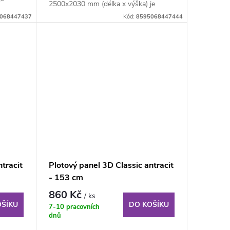
2500x2030 mm (délka x výška) je
svařovaný plotový...
068447437
Kód:
8595068447444
tracit
Plotový panel 3D Classic antracit
- 153 cm
860 Kč
/ ks
OŠÍKU
DO KOŠÍKU
7-10 pracovních
dnů