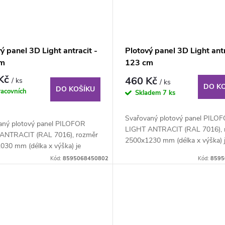
ý panel 3D Light antracit -
Plotový panel 3D Light antr
cm
123 cm
 Kč
460 Kč
/ ks
/ ks
DO K
DO KOŠÍKU
racovních
Skladem
7 ks
Svařovaný plotový panel PILO
aný plotový panel PILOFOR
LIGHT ANTRACIT (RAL 7016), 
ANTRACIT (RAL 7016), rozměr
2500x1230 mm (délka x výška) 
030 mm (délka x výška) je
svařovaný plotový...
ný plotový...
Kód:
8595068450802
Kód:
8595