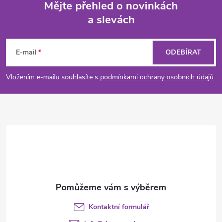
Mějte přehled o novinkách
a slevách
Z
á
E-mail
ODEBÍRAT
p
Vložením e-mailu souhlasíte s
podmínkami ochrany osobních údajů
a
t
í
Kontaktní formulář