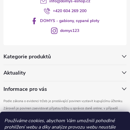
info
@
domys-eshop.cz
+420 604 269 200
DOMYS - gabiony, sypané ploty
domys123
Kategorie produktů
Aktuality
Informace pro vás
Podle zákona o evidenci tržeb je prodávající povinen vystavit kupujícímu účtenku.
Zároveň je povinen zaevidovat přijatou tržbu u správce daně online; v případě
technického výpadku pak nejpozději do 48 hodin.
Používáme cookies, abychom Vám umožnili pohodlné
prohlížení webu a díky analýze provozu webu neustále