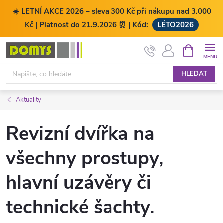
☀️ LETNÍ AKCE 2026 – sleva 300 Kč při nákupu nad 3.000
Kč | Platnost do 21.9.2026 ⏰ | Kód:
LÉTO2026
Přejít
NÁKUPNÍ
KOŠÍK
na
obsah
HLEDAT
Aktuality
Revizní dvířka na
všechny prostupy,
hlavní uzávěry či
technické šachty.